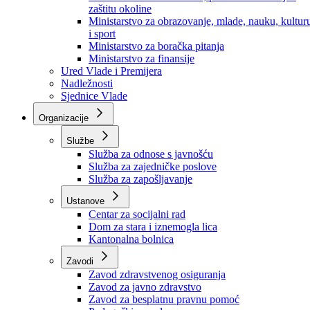
Ministarstvo za socijalnu politiku, zdravstvo,
raseljena lica i izbjeglice
Ministarstvo za urbanizam, prostorno uređenje i
zaštitu okoline
Ministarstvo za obrazovanje, mlade, nauku, kultur
i sport
Ministarstvo za boračka pitanja
Ministarstvo za finansije
Ured Vlade i Premijera
Nadležnosti
Sjednice Vlade
Organizacije
Službe
Služba za odnose s javnošću
Služba za zajedničke poslove
Služba za zapošljavanje
Ustanove
Centar za socijalni rad
Dom za stara i iznemogla lica
Kantonalna bolnica
Zavodi