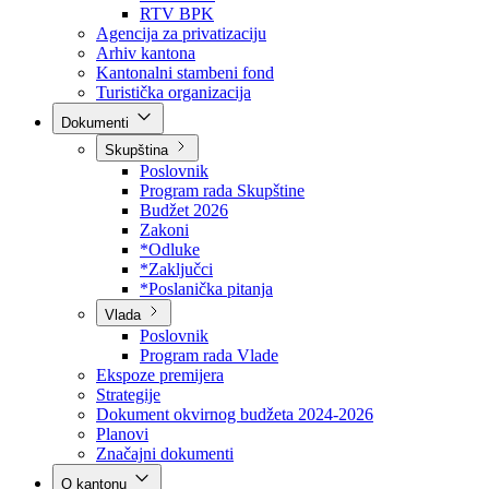
Direkcija za šumarstvo
Javna preduzeća
BPK šume
RTV BPK
Agencija za privatizaciju
Arhiv kantona
Kantonalni stambeni fond
Turistička organizacija
Dokumenti
Skupština
Poslovnik
Program rada Skupštine
Budžet 2026
Zakoni
*Odluke
*Zaključci
*Poslanička pitanja
Vlada
Poslovnik
Program rada Vlade
Ekspoze premijera
Strategije
Dokument okvirnog budžeta 2024-2026