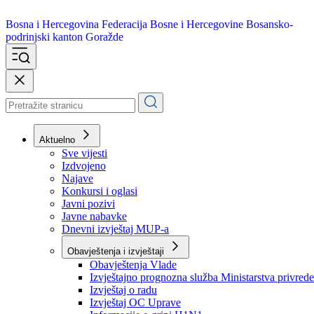
Bosna i Hercegovina
Federacija Bosne i Hercegovine
Bosansko-
podrinjski kanton Goražde
Aktuelno
Sve vijesti
Izdvojeno
Najave
Konkursi i oglasi
Javni pozivi
Javne nabavke
Dnevni izvještaj MUP-a
Obavještenja i izvještaji
Obavještenja Vlade