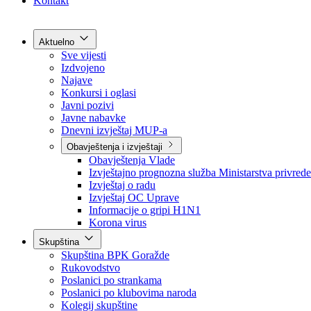
Grad Goražde
Foča-Ustikolina
Pale-Prača
Kontakt
Aktuelno
Sve vijesti
Izdvojeno
Najave
Konkursi i oglasi
Javni pozivi
Javne nabavke
Dnevni izvještaj MUP-a
Obavještenja i izvještaji
Obavještenja Vlade
Izvještajno prognozna služba Ministarstva privrede
Izvještaj o radu
Izvještaj OC Uprave
Informacije o gripi H1N1
Korona virus
Skupština
Skupština BPK Goražde
Rukovodstvo