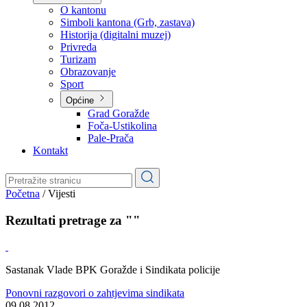
Planovi
Značajni dokumenti
O kantonu
O kantonu
Simboli kantona (Grb, zastava)
Historija (digitalni muzej)
Privreda
Turizam
Obrazovanje
Sport
Općine
Grad Goražde
Foča-Ustikolina
Pale-Prača
Kontakt
Početna
/
Vijesti
Rezultati pretrage za ""