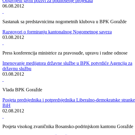
Sastanak Vlade BPK Goražde i Sindikata policije
Ponovni razgovori o zahtjevima sindikata
09.08.2012