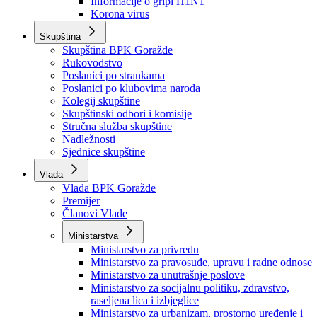
Izvještajno prognozna služba Ministarstva privrede
Izvještaj o radu
Izvještaj OC Uprave
Informacije o gripi H1N1
Korona virus
Skupština
Skupština BPK Goražde
Rukovodstvo
Poslanici po strankama
Poslanici po klubovima naroda
Kolegij skupštine
Skupštinski odbori i komisije
Stručna služba skupštine
Nadležnosti
Sjednice skupštine
Vlada
Vlada BPK Goražde
Premijer
Članovi Vlade
Ministarstva
Ministarstvo za privredu
Ministarstvo za pravosuđe, upravu i radne odnose
Ministarstvo za unutrašnje poslove