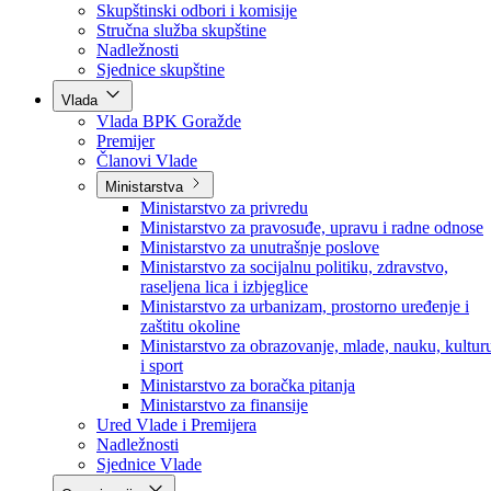
Poslanici po strankama
Poslanici po klubovima naroda
Kolegij skupštine
Skupštinski odbori i komisije
Stručna služba skupštine
Nadležnosti
Sjednice skupštine
Vlada
Vlada BPK Goražde
Premijer
Članovi Vlade
Ministarstva
Ministarstvo za privredu
Ministarstvo za pravosuđe, upravu i radne odnose
Ministarstvo za unutrašnje poslove
Ministarstvo za socijalnu politiku, zdravstvo,
raseljena lica i izbjeglice
Ministarstvo za urbanizam, prostorno uređenje i
zaštitu okoline
Ministarstvo za obrazovanje, mlade, nauku, kultur
i sport
Ministarstvo za boračka pitanja
Ministarstvo za finansije
Ured Vlade i Premijera