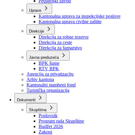
Zavod zdravstvenog osiguranja
Zavod za javno zdravstvo
Zavod za besplatnu pravnu pomoć
Pedagoški zavod
Uprave
Kantonalna uprava za inspekcijske poslove
Kantonalna uprava civilne zaštite
Direkcije
Direkcija za robne rezerve
Direkcija za ceste
Direkcija za šumarstvo
Javna preduzeća
BPK šume
RTV BPK
Agencija za privatizaciju
Arhiv kantona
Kantonalni stambeni fond
Turistička organizacija
Dokumenti
Skupština
Poslovnik