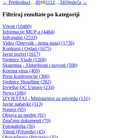
Zaključen ugovor sa firmom “Emka Bosnia”
08.08.2012