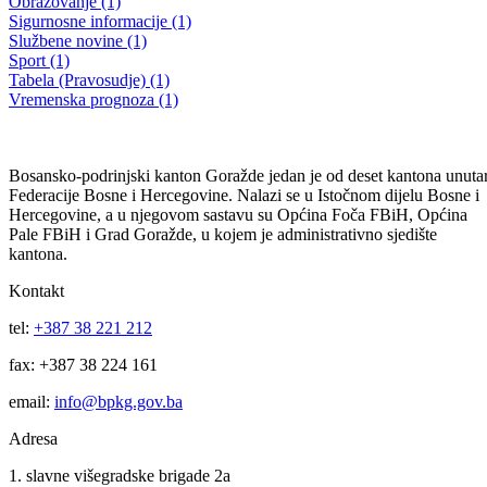
Projekti poboljšanja položaja raseljenih lica i izbjeglica u 2012. godini
Objavljeni javni pozivi za podnošenje projekata
06.08.2012