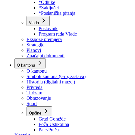
Program rada Skupštine
Budžet 2026
Zakoni
*Odluke
*Zaključci
*Poslanička pitanja
Vlada
Poslovnik
Program rada Vlade
Ekspoze premijera
Strategije
Planovi
Značajni dokumenti
O kantonu
O kantonu
Simboli kantona (Grb, zastava)
Historija (digitalni muzej)
Privreda
Turizam
Obrazovanje
Sport
Općine