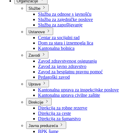
Nadležnosti
Sjednice Vlade
Organizacije
Službe
Služba za odnose s javnošću
Služba za zajedničke poslove
Služba za zapošljavanje
Ustanove
Centar za socijalni rad
Dom za stara i iznemogla lica
Kantonalna bolnica
Zavodi
Zavod zdravstvenog osiguranja
Zavod za javno zdravstvo
Zavod za besplatnu pravnu pomoć
Pedagoški zavod
Uprave
Kantonalna uprava za inspekcijske poslove
Kantonalna uprava civilne zaštite
Direkcije
Direkcija za robne rezerve
Direkcija za ceste