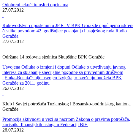
U skladu sa Odlukom Skupštine BPK o utvrđivanju javnog interesa z
raspolaganje imovinom