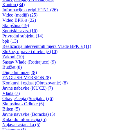
Saopćenje Vlade Bosansko-podrinjskog kantona Goražde
Pozajmica Kantonalnoj bolnici iz tekuće rezerve Kantonalnog zavoda
zdravstvenog osiguranja jedino moguće, brzo i zakonito rješenje
08.08.2012