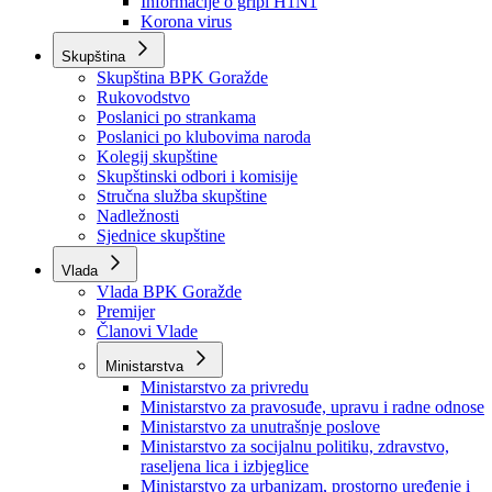
Izvještajno prognozna služba Ministarstva privrede
Izvještaj o radu
Izvještaj OC Uprave
Informacije o gripi H1N1
Korona virus
Skupština
Skupština BPK Goražde
Rukovodstvo
Poslanici po strankama
Poslanici po klubovima naroda
Kolegij skupštine
Skupštinski odbori i komisije
Stručna služba skupštine
Nadležnosti
Sjednice skupštine
Vlada
Vlada BPK Goražde
Premijer
Članovi Vlade
Ministarstva
Ministarstvo za privredu
Ministarstvo za pravosuđe, upravu i radne odnose
Ministarstvo za unutrašnje poslove