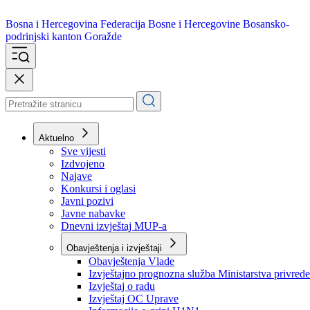
Bosna i Hercegovina
Federacija Bosne i Hercegovine
Bosansko-
podrinjski kanton Goražde
Aktuelno
Sve vijesti
Izdvojeno
Najave
Konkursi i oglasi
Javni pozivi
Javne nabavke
Dnevni izvještaj MUP-a
Obavještenja i izvještaji
Obavještenja Vlade