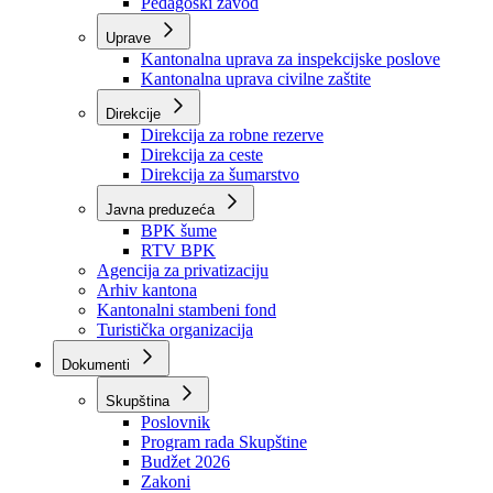
Zavod zdravstvenog osiguranja
Zavod za javno zdravstvo
Zavod za besplatnu pravnu pomoć
Pedagoški zavod
Uprave
Kantonalna uprava za inspekcijske poslove
Kantonalna uprava civilne zaštite
Direkcije
Direkcija za robne rezerve
Direkcija za ceste
Direkcija za šumarstvo
Javna preduzeća
BPK šume
RTV BPK
Agencija za privatizaciju
Arhiv kantona
Kantonalni stambeni fond
Turistička organizacija
Dokumenti
Skupština
Poslovnik