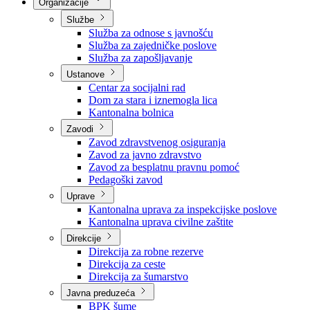
Nadležnosti
Sjednice Vlade
Organizacije
Službe
Služba za odnose s javnošću
Služba za zajedničke poslove
Služba za zapošljavanje
Ustanove
Centar za socijalni rad
Dom za stara i iznemogla lica
Kantonalna bolnica
Zavodi
Zavod zdravstvenog osiguranja
Zavod za javno zdravstvo
Zavod za besplatnu pravnu pomoć
Pedagoški zavod
Uprave
Kantonalna uprava za inspekcijske poslove
Kantonalna uprava civilne zaštite
Direkcije
Direkcija za robne rezerve
Direkcija za ceste