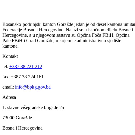
Uprava policije – informacija za period 31.01./01.02.2011.godine
01.02.2011