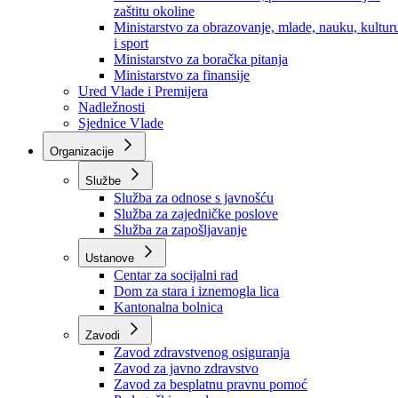
Ministarstvo za socijalnu politiku, zdravstvo,
raseljena lica i izbjeglice
Ministarstvo za urbanizam, prostorno uređenje i
zaštitu okoline
Ministarstvo za obrazovanje, mlade, nauku, kultur
i sport
Ministarstvo za boračka pitanja
Ministarstvo za finansije
Ured Vlade i Premijera
Nadležnosti
Sjednice Vlade
Organizacije
Službe
Služba za odnose s javnošću
Služba za zajedničke poslove
Služba za zapošljavanje
Ustanove
Centar za socijalni rad
Dom za stara i iznemogla lica
Kantonalna bolnica
Zavodi