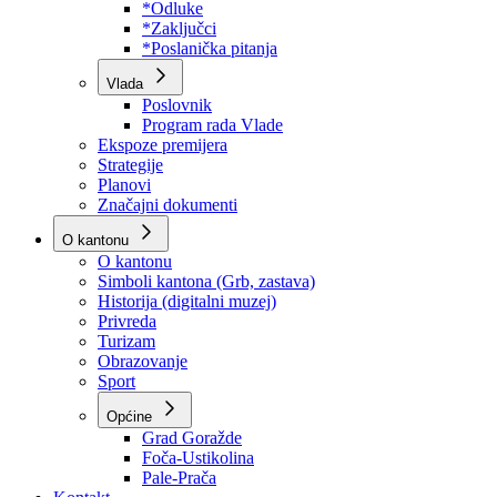
Program rada Skupštine
Budžet 2026
Zakoni
*Odluke
*Zaključci
*Poslanička pitanja
Vlada
Poslovnik
Program rada Vlade
Ekspoze premijera
Strategije
Planovi
Značajni dokumenti
O kantonu
O kantonu
Simboli kantona (Grb, zastava)
Historija (digitalni muzej)
Privreda
Turizam
Obrazovanje
Sport
Općine