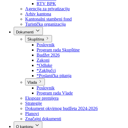
Direkcija za šumarstvo
Javna preduzeća
BPK šume
RTV BPK
Agencija za privatizaciju
Arhiv kantona
Kantonalni stambeni fond
Turistička organizacija
Dokumenti
Skupština
Poslovnik
Program rada Skupštine
Budžet 2026
Zakoni
*Odluke
*Zaključci
*Poslanička pitanja
Vlada
Poslovnik
Program rada Vlade
Ekspoze premijera
Strategije
Dokument okvirnog budžeta 2024-2026