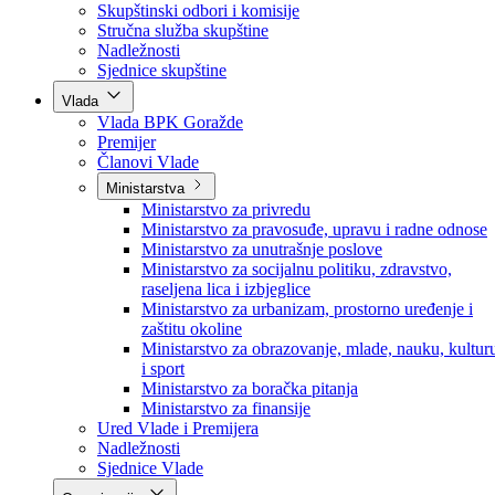
Poslanici po strankama
Poslanici po klubovima naroda
Kolegij skupštine
Skupštinski odbori i komisije
Stručna služba skupštine
Nadležnosti
Sjednice skupštine
Vlada
Vlada BPK Goražde
Premijer
Članovi Vlade
Ministarstva
Ministarstvo za privredu
Ministarstvo za pravosuđe, upravu i radne odnose
Ministarstvo za unutrašnje poslove
Ministarstvo za socijalnu politiku, zdravstvo,
raseljena lica i izbjeglice
Ministarstvo za urbanizam, prostorno uređenje i
zaštitu okoline
Ministarstvo za obrazovanje, mlade, nauku, kultur
i sport
Ministarstvo za boračka pitanja
Ministarstvo za finansije
Ured Vlade i Premijera