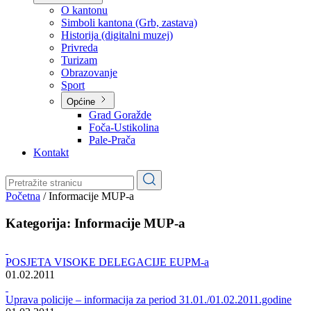
Planovi
Značajni dokumenti
O kantonu
O kantonu
Simboli kantona (Grb, zastava)
Historija (digitalni muzej)
Privreda
Turizam
Obrazovanje
Sport
Općine
Grad Goražde
Foča-Ustikolina
Pale-Prača
Kontakt
Početna
/
Informacije MUP-a
Kategorija:
Informacije MUP-a