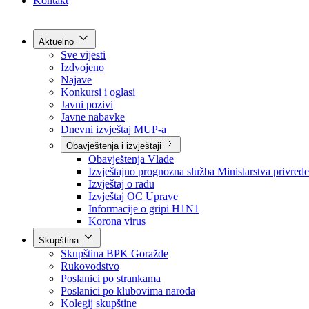
Grad Goražde
Foča-Ustikolina
Pale-Prača
Kontakt
Aktuelno
Sve vijesti
Izdvojeno
Najave
Konkursi i oglasi
Javni pozivi
Javne nabavke
Dnevni izvještaj MUP-a
Obavještenja i izvještaji
Obavještenja Vlade
Izvještajno prognozna služba Ministarstva privrede
Izvještaj o radu
Izvještaj OC Uprave
Informacije o gripi H1N1
Korona virus
Skupština
Skupština BPK Goražde
Rukovodstvo