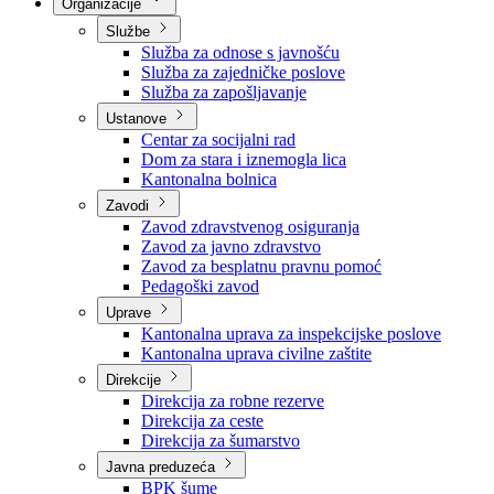
Nadležnosti
Sjednice Vlade
Organizacije
Službe
Služba za odnose s javnošću
Služba za zajedničke poslove
Služba za zapošljavanje
Ustanove
Centar za socijalni rad
Dom za stara i iznemogla lica
Kantonalna bolnica
Zavodi
Zavod zdravstvenog osiguranja
Zavod za javno zdravstvo
Zavod za besplatnu pravnu pomoć
Pedagoški zavod
Uprave
Kantonalna uprava za inspekcijske poslove
Kantonalna uprava civilne zaštite
Direkcije
Direkcija za robne rezerve
Direkcija za ceste