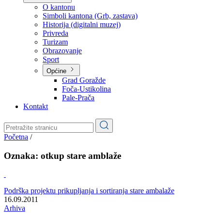
Planovi
Značajni dokumenti
O kantonu
O kantonu
Simboli kantona (Grb, zastava)
Historija (digitalni muzej)
Privreda
Turizam
Obrazovanje
Sport
Općine
Grad Goražde
Foča-Ustikolina
Pale-Prača
Kontakt
Početna
/
Oznaka:
otkup stare amblaže