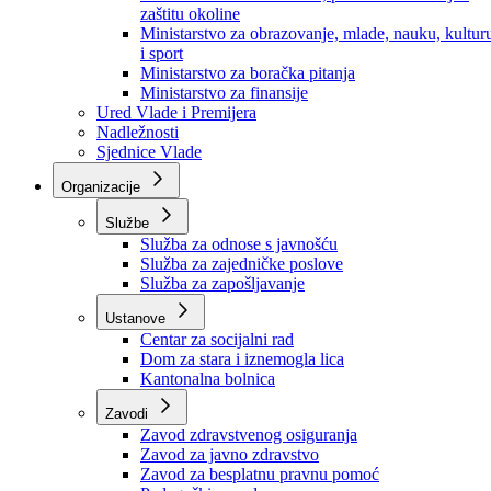
Ministarstvo za socijalnu politiku, zdravstvo,
raseljena lica i izbjeglice
Ministarstvo za urbanizam, prostorno uređenje i
zaštitu okoline
Ministarstvo za obrazovanje, mlade, nauku, kultur
i sport
Ministarstvo za boračka pitanja
Ministarstvo za finansije
Ured Vlade i Premijera
Nadležnosti
Sjednice Vlade
Organizacije
Službe
Služba za odnose s javnošću
Služba za zajedničke poslove
Služba za zapošljavanje
Ustanove
Centar za socijalni rad
Dom za stara i iznemogla lica
Kantonalna bolnica
Zavodi