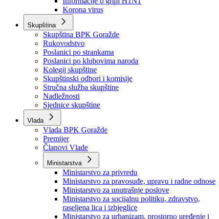
Izvještajno prognozna služba Ministarstva privrede
Izvještaj o radu
Izvještaj OC Uprave
Informacije o gripi H1N1
Korona virus
Skupština
Skupština BPK Goražde
Rukovodstvo
Poslanici po strankama
Poslanici po klubovima naroda
Kolegij skupštine
Skupštinski odbori i komisije
Stručna služba skupštine
Nadležnosti
Sjednice skupštine
Vlada
Vlada BPK Goražde
Premijer
Članovi Vlade
Ministarstva
Ministarstvo za privredu
Ministarstvo za pravosuđe, upravu i radne odnose
Ministarstvo za unutrašnje poslove