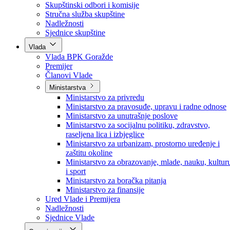
Poslanici po strankama
Poslanici po klubovima naroda
Kolegij skupštine
Skupštinski odbori i komisije
Stručna služba skupštine
Nadležnosti
Sjednice skupštine
Vlada
Vlada BPK Goražde
Premijer
Članovi Vlade
Ministarstva
Ministarstvo za privredu
Ministarstvo za pravosuđe, upravu i radne odnose
Ministarstvo za unutrašnje poslove
Ministarstvo za socijalnu politiku, zdravstvo,
raseljena lica i izbjeglice
Ministarstvo za urbanizam, prostorno uređenje i
zaštitu okoline
Ministarstvo za obrazovanje, mlade, nauku, kultur
i sport
Ministarstvo za boračka pitanja
Ministarstvo za finansije
Ured Vlade i Premijera