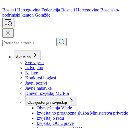
Bosna i Hercegovina
Federacija Bosne i Hercegovine
Bosansko-
podrinjski kanton Goražde
Aktuelno
Sve vijesti
Izdvojeno
Najave
Konkursi i oglasi
Javni pozivi
Javne nabavke
Dnevni izvještaj MUP-a
Obavještenja i izvještaji
Obavještenja Vlade