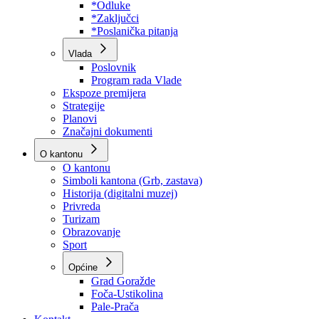
Program rada Skupštine
Budžet 2026
Zakoni
*Odluke
*Zaključci
*Poslanička pitanja
Vlada
Poslovnik
Program rada Vlade
Ekspoze premijera
Strategije
Planovi
Značajni dokumenti
O kantonu
O kantonu
Simboli kantona (Grb, zastava)
Historija (digitalni muzej)
Privreda
Turizam
Obrazovanje
Sport
Općine