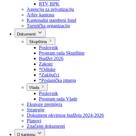
Direkcija za šumarstvo
Javna preduzeća
BPK šume
RTV BPK
Agencija za privatizaciju
Arhiv kantona
Kantonalni stambeni fond
Turistička organizacija
Dokumenti
Skupština
Poslovnik
Program rada Skupštine
Budžet 2026
Zakoni
*Odluke
*Zaključci
*Poslanička pitanja
Vlada
Poslovnik
Program rada Vlade
Ekspoze premijera
Strategije
Dokument okvirnog budžeta 2024-2026