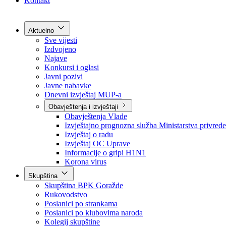
Grad Goražde
Foča-Ustikolina
Pale-Prača
Kontakt
Aktuelno
Sve vijesti
Izdvojeno
Najave
Konkursi i oglasi
Javni pozivi
Javne nabavke
Dnevni izvještaj MUP-a
Obavještenja i izvještaji
Obavještenja Vlade
Izvještajno prognozna služba Ministarstva privrede
Izvještaj o radu
Izvještaj OC Uprave
Informacije o gripi H1N1
Korona virus
Skupština
Skupština BPK Goražde
Rukovodstvo