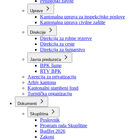
Zavod zdravstvenog osiguranja
Zavod za javno zdravstvo
Zavod za besplatnu pravnu pomoć
Pedagoški zavod
Uprave
Kantonalna uprava za inspekcijske poslove
Kantonalna uprava civilne zaštite
Direkcije
Direkcija za robne rezerve
Direkcija za ceste
Direkcija za šumarstvo
Javna preduzeća
BPK šume
RTV BPK
Agencija za privatizaciju
Arhiv kantona
Kantonalni stambeni fond
Turistička organizacija
Dokumenti
Skupština
Poslovnik