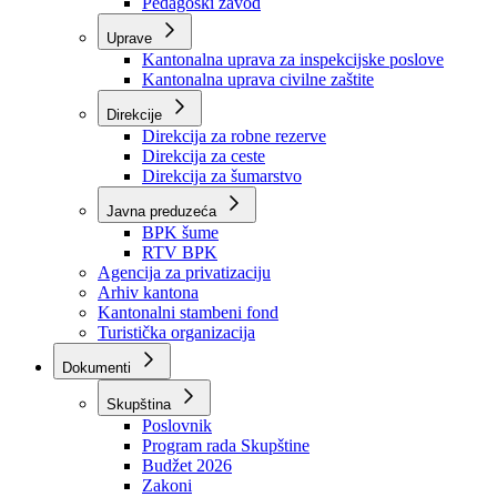
Zavod zdravstvenog osiguranja
Zavod za javno zdravstvo
Zavod za besplatnu pravnu pomoć
Pedagoški zavod
Uprave
Kantonalna uprava za inspekcijske poslove
Kantonalna uprava civilne zaštite
Direkcije
Direkcija za robne rezerve
Direkcija za ceste
Direkcija za šumarstvo
Javna preduzeća
BPK šume
RTV BPK
Agencija za privatizaciju
Arhiv kantona
Kantonalni stambeni fond
Turistička organizacija
Dokumenti
Skupština
Poslovnik