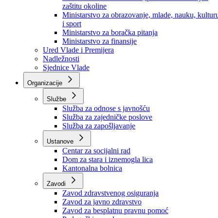
Ministarstvo za socijalnu politiku, zdravstvo,
raseljena lica i izbjeglice
Ministarstvo za urbanizam, prostorno uređenje i
zaštitu okoline
Ministarstvo za obrazovanje, mlade, nauku, kultur
i sport
Ministarstvo za boračka pitanja
Ministarstvo za finansije
Ured Vlade i Premijera
Nadležnosti
Sjednice Vlade
Organizacije
Službe
Služba za odnose s javnošću
Služba za zajedničke poslove
Služba za zapošljavanje
Ustanove
Centar za socijalni rad
Dom za stara i iznemogla lica
Kantonalna bolnica
Zavodi