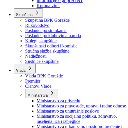
Izvještajno prognozna služba Ministarstva privrede
Izvještaj o radu
Izvještaj OC Uprave
Informacije o gripi H1N1
Korona virus
Skupština
Skupština BPK Goražde
Rukovodstvo
Poslanici po strankama
Poslanici po klubovima naroda
Kolegij skupštine
Skupštinski odbori i komisije
Stručna služba skupštine
Nadležnosti
Sjednice skupštine
Vlada
Vlada BPK Goražde
Premijer
Članovi Vlade
Ministarstva
Ministarstvo za privredu
Ministarstvo za pravosuđe, upravu i radne odnose
Ministarstvo za unutrašnje poslove