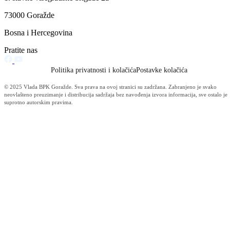
IZ KANTONALNE UPRAVE CIVILNE ZAŠTITE BPK
GORAŽDE
Jedinice Kantonalne uprave civilne zaštite spremne pružiti pomoć
stanovništvu poplavljenih općina Jablanica, Konjic, Kiseljak, Fojnica 
Kreševo
04.10.2024