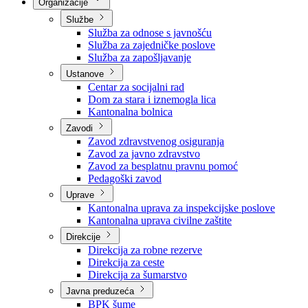
Nadležnosti
Sjednice Vlade
Organizacije
Službe
Služba za odnose s javnošću
Služba za zajedničke poslove
Služba za zapošljavanje
Ustanove
Centar za socijalni rad
Dom za stara i iznemogla lica
Kantonalna bolnica
Zavodi
Zavod zdravstvenog osiguranja
Zavod za javno zdravstvo
Zavod za besplatnu pravnu pomoć
Pedagoški zavod
Uprave
Kantonalna uprava za inspekcijske poslove
Kantonalna uprava civilne zaštite
Direkcije
Direkcija za robne rezerve
Direkcija za ceste