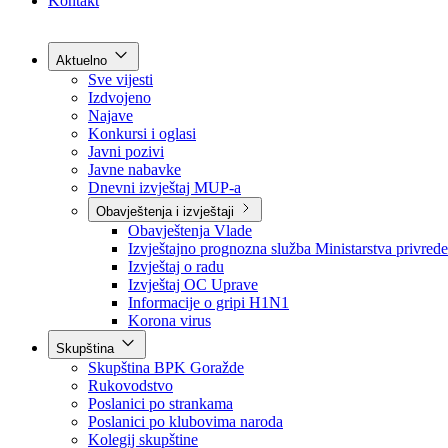
Grad Goražde
Foča-Ustikolina
Pale-Prača
Kontakt
Aktuelno
Sve vijesti
Izdvojeno
Najave
Konkursi i oglasi
Javni pozivi
Javne nabavke
Dnevni izvještaj MUP-a
Obavještenja i izvještaji
Obavještenja Vlade
Izvještajno prognozna služba Ministarstva privrede
Izvještaj o radu
Izvještaj OC Uprave
Informacije o gripi H1N1
Korona virus
Skupština
Skupština BPK Goražde
Rukovodstvo