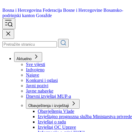
Bosna i Hercegovina
Federacija Bosne i Hercegovine
Bosansko-
podrinjski kanton Goražde
Aktuelno
Sve vijesti
Izdvojeno
Najave
Konkursi i oglasi
Javni pozivi
Javne nabavke
Dnevni izvještaj MUP-a
Obavještenja i izvještaji
Obavještenja Vlade