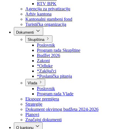
Direkcija za šumarstvo
Javna preduzeća
BPK šume
RTV BPK
Agencija za privatizaciju
Arhiv kantona
Kantonalni stambeni fond
Turistička organizacija
Dokumenti
Skupština
Poslovnik
Program rada Skupštine
Budžet 2026
Zakoni
*Odluke
*Zaključci
*Poslanička pitanja
Vlada
Poslovnik
Program rada Vlade
Ekspoze premijera
Strategije
Dokument okvirnog budžeta 2024-2026