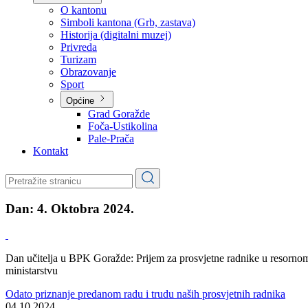
Planovi
Značajni dokumenti
O kantonu
O kantonu
Simboli kantona (Grb, zastava)
Historija (digitalni muzej)
Privreda
Turizam
Obrazovanje
Sport
Općine
Grad Goražde
Foča-Ustikolina
Pale-Prača
Kontakt
Dan:
4. Oktobra 2024.