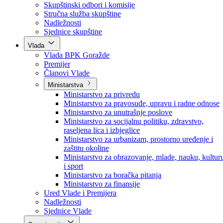
Poslanici po strankama
Poslanici po klubovima naroda
Kolegij skupštine
Skupštinski odbori i komisije
Stručna služba skupštine
Nadležnosti
Sjednice skupštine
Vlada
Vlada BPK Goražde
Premijer
Članovi Vlade
Ministarstva
Ministarstvo za privredu
Ministarstvo za pravosuđe, upravu i radne odnose
Ministarstvo za unutrašnje poslove
Ministarstvo za socijalnu politiku, zdravstvo,
raseljena lica i izbjeglice
Ministarstvo za urbanizam, prostorno uređenje i
zaštitu okoline
Ministarstvo za obrazovanje, mlade, nauku, kultur
i sport
Ministarstvo za boračka pitanja
Ministarstvo za finansije
Ured Vlade i Premijera