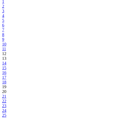
Dan učitelja u BPK Goražde: Prijem za prosvjetne radnike u resorno
ministarstvu
Odato priznanje predanom radu i trudu naših prosvjetnih radnika
04.10.2024