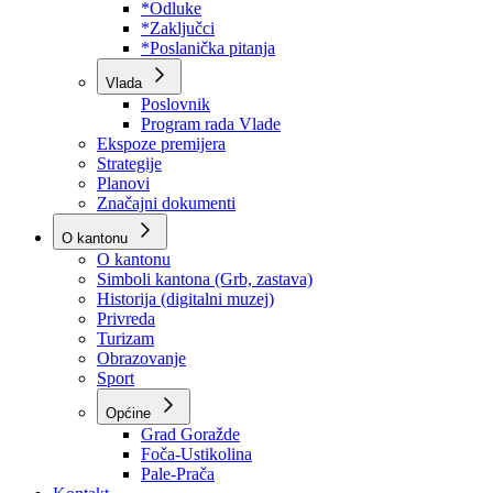
Program rada Skupštine
Budžet 2026
Zakoni
*Odluke
*Zaključci
*Poslanička pitanja
Vlada
Poslovnik
Program rada Vlade
Ekspoze premijera
Strategije
Planovi
Značajni dokumenti
O kantonu
O kantonu
Simboli kantona (Grb, zastava)
Historija (digitalni muzej)
Privreda
Turizam
Obrazovanje
Sport
Općine