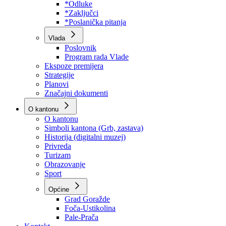
Program rada Skupštine
Budžet 2026
Zakoni
*Odluke
*Zaključci
*Poslanička pitanja
Vlada
Poslovnik
Program rada Vlade
Ekspoze premijera
Strategije
Planovi
Značajni dokumenti
O kantonu
O kantonu
Simboli kantona (Grb, zastava)
Historija (digitalni muzej)
Privreda
Turizam
Obrazovanje
Sport
Općine