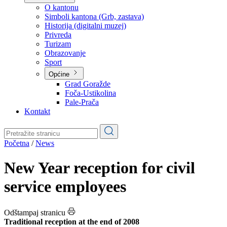
Planovi
Značajni dokumenti
O kantonu
O kantonu
Simboli kantona (Grb, zastava)
Historija (digitalni muzej)
Privreda
Turizam
Obrazovanje
Sport
Općine
Grad Goražde
Foča-Ustikolina
Pale-Prača
Kontakt
Početna
/
News
New Year reception for civil
service employees