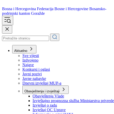
Bosna i Hercegovina
Federacija Bosne i Hercegovine
Bosansko-
podrinjski kanton Goražde
Aktuelno
Sve vijesti
Izdvojeno
Najave
Konkursi i oglasi
Javni pozivi
Javne nabavke
Dnevni izvještaj MUP-a
Obavještenja i izvještaji
Obavještenja Vlade