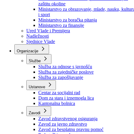
Ministarstvo za socijalnu politiku, zdravstvo,
raseljena lica i izbjeglice
Ministarstvo za urbanizam, prostorno uređenje i
zaštitu okoline
Ministarstvo za obrazovanje, mlade, nauku, kultur
i sport
Ministarstvo za boračka pitanja
Ministarstvo za finansije
Ured Vlade i Premijera
Nadležnosti
Sjednice Vlade
Organizacije
Službe
Služba za odnose s javnošću
Služba za zajedničke poslove
Služba za zapošljavanje
Ustanove
Centar za socijalni rad
Dom za stara i iznemogla lica
Kantonalna bolnica
Zavodi