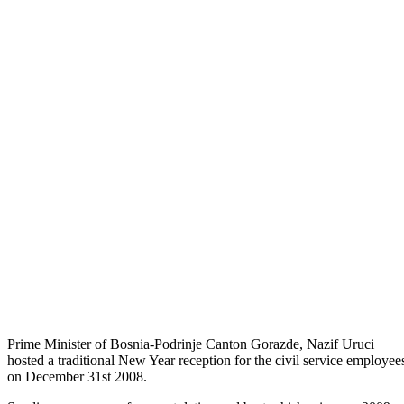
Odštampaj stranicu
Traditional reception at the end of 2008
Prime Minister of Bosnia-Podrinje Canton Gorazde, Nazif Uruci
hosted a traditional New Year reception for the civil service employee
on December 31st 2008.
Sending a message of congratulation and best whishes in new 2009,
the Prime Minister commended the efforts of the employees in the yea
that is about to end, stressing that we can always do more and better
and that our prosperity and success depend primarily on ourselves, as
well as the prosperity of the community in which we live and work.
News
Vidi sve
25
Jan
Traditional reception on the occasion of Christmas
14
Sep
Preparations for thematic session of the Assembly of BPC Gorazde
15
May
Employment of high-educated unemployed persons on a voluntary
basis
15
May