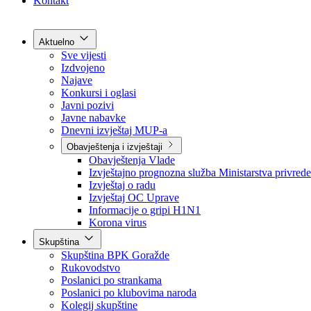
Grad Goražde
Foča-Ustikolina
Pale-Prača
Kontakt
Aktuelno
Sve vijesti
Izdvojeno
Najave
Konkursi i oglasi
Javni pozivi
Javne nabavke
Dnevni izvještaj MUP-a
Obavještenja i izvještaji
Obavještenja Vlade
Izvještajno prognozna služba Ministarstva privrede
Izvještaj o radu
Izvještaj OC Uprave
Informacije o gripi H1N1
Korona virus
Skupština
Skupština BPK Goražde
Rukovodstvo