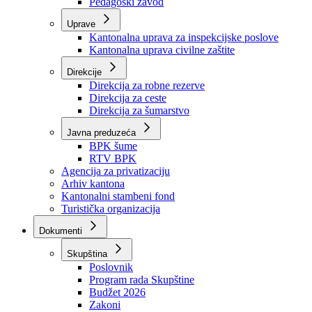
Zavod zdravstvenog osiguranja
Zavod za javno zdravstvo
Zavod za besplatnu pravnu pomoć
Pedagoški zavod
Uprave
Kantonalna uprava za inspekcijske poslove
Kantonalna uprava civilne zaštite
Direkcije
Direkcija za robne rezerve
Direkcija za ceste
Direkcija za šumarstvo
Javna preduzeća
BPK šume
RTV BPK
Agencija za privatizaciju
Arhiv kantona
Kantonalni stambeni fond
Turistička organizacija
Dokumenti
Skupština
Poslovnik