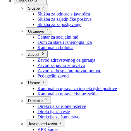
Nadležnosti
Sjednice Vlade
Organizacije
Službe
Služba za odnose s javnošću
Služba za zajedničke poslove
Služba za zapošljavanje
Ustanove
Centar za socijalni rad
Dom za stara i iznemogla lica
Kantonalna bolnica
Zavodi
Zavod zdravstvenog osiguranja
Zavod za javno zdravstvo
Zavod za besplatnu pravnu pomoć
Pedagoški zavod
Uprave
Kantonalna uprava za inspekcijske poslove
Kantonalna uprava civilne zaštite
Direkcije
Direkcija za robne rezerve
Direkcija za ceste