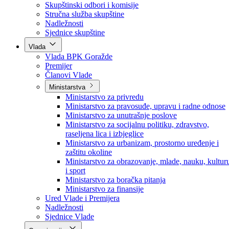
Poslanici po strankama
Poslanici po klubovima naroda
Kolegij skupštine
Skupštinski odbori i komisije
Stručna služba skupštine
Nadležnosti
Sjednice skupštine
Vlada
Vlada BPK Goražde
Premijer
Članovi Vlade
Ministarstva
Ministarstvo za privredu
Ministarstvo za pravosuđe, upravu i radne odnose
Ministarstvo za unutrašnje poslove
Ministarstvo za socijalnu politiku, zdravstvo,
raseljena lica i izbjeglice
Ministarstvo za urbanizam, prostorno uređenje i
zaštitu okoline
Ministarstvo za obrazovanje, mlade, nauku, kultur
i sport
Ministarstvo za boračka pitanja
Ministarstvo za finansije
Ured Vlade i Premijera