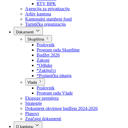
Direkcija za šumarstvo
Javna preduzeća
BPK šume
RTV BPK
Agencija za privatizaciju
Arhiv kantona
Kantonalni stambeni fond
Turistička organizacija
Dokumenti
Skupština
Poslovnik
Program rada Skupštine
Budžet 2026
Zakoni
*Odluke
*Zaključci
*Poslanička pitanja
Vlada
Poslovnik
Program rada Vlade
Ekspoze premijera
Strategije
Dokument okvirnog budžeta 2024-2026