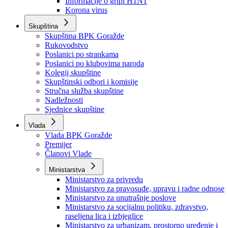
Izvještajno prognozna služba Ministarstva privrede
Izvještaj o radu
Izvještaj OC Uprave
Informacije o gripi H1N1
Korona virus
Skupština
Skupština BPK Goražde
Rukovodstvo
Poslanici po strankama
Poslanici po klubovima naroda
Kolegij skupštine
Skupštinski odbori i komisije
Stručna služba skupštine
Nadležnosti
Sjednice skupštine
Vlada
Vlada BPK Goražde
Premijer
Članovi Vlade
Ministarstva
Ministarstvo za privredu
Ministarstvo za pravosuđe, upravu i radne odnose
Ministarstvo za unutrašnje poslove