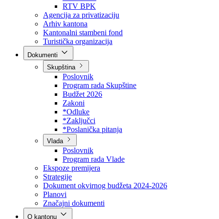
Direkcija za šumarstvo
Javna preduzeća
BPK šume
RTV BPK
Agencija za privatizaciju
Arhiv kantona
Kantonalni stambeni fond
Turistička organizacija
Dokumenti
Skupština
Poslovnik
Program rada Skupštine
Budžet 2026
Zakoni
*Odluke
*Zaključci
*Poslanička pitanja
Vlada
Poslovnik
Program rada Vlade
Ekspoze premijera
Strategije
Dokument okvirnog budžeta 2024-2026