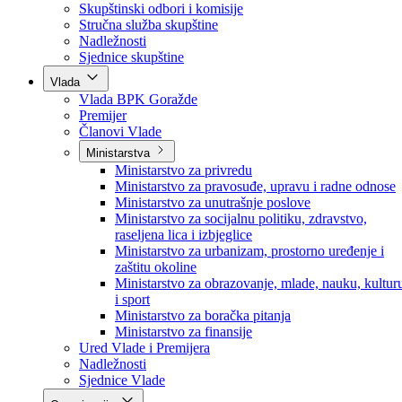
Poslanici po strankama
Poslanici po klubovima naroda
Kolegij skupštine
Skupštinski odbori i komisije
Stručna služba skupštine
Nadležnosti
Sjednice skupštine
Vlada
Vlada BPK Goražde
Premijer
Članovi Vlade
Ministarstva
Ministarstvo za privredu
Ministarstvo za pravosuđe, upravu i radne odnose
Ministarstvo za unutrašnje poslove
Ministarstvo za socijalnu politiku, zdravstvo,
raseljena lica i izbjeglice
Ministarstvo za urbanizam, prostorno uređenje i
zaštitu okoline
Ministarstvo za obrazovanje, mlade, nauku, kultur
i sport
Ministarstvo za boračka pitanja
Ministarstvo za finansije
Ured Vlade i Premijera