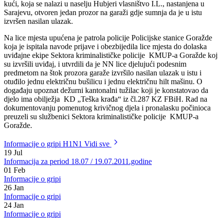
Odštampaj stranicu
Dana 19.07.2011.godine u 09,00 sati prijavljeno je da je na vikend
kući, koja se nalazi u naselju Hubjeri vlasništvo I.L., nastanjena u
Sarajevu, otvoren jedan prozor na garaži gdje sumnja da je u istu
izvršen nasilan ulazak.
Na lice mjesta upućena je patrola policije Policijske stanice Goražde
koja je ispitala navode prijave i obezbijedila lice mjesta do dolaska
uviđajne ekipe Sektora kriminalističke policije KMUP-a Goražde koj
su izvršili uviđaj, i utvrdili da je NN lice djelujući podesnim
predmetom na štok prozora garaže izvršilo nasilan ulazak u istu i
otuđilo jednu električnu bušilicu i jednu električnu hilt mašinu. O
događaju upoznat dežurni kantonalni tužilac koji je konstatovao da
djelo ima obilježja KD „Teška krađa“ iz čl.287 KZ FBiH. Rad na
dokumentovanju pomenutog krivičnog djela i pronalasku počinioca
preuzeli su službenici Sektora kriminalističke policije KMUP-a
Goražde.
Informacije o gripi H1N1
Vidi sve
19
Jul
Informacija za period 18.07 / 19.07.2011.godine
01
Feb
Informacije o gripi
26
Jan