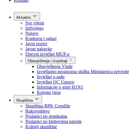
Grad Goražde
Foča-Ustikolina
Pale-Prača
Kontakt
Aktuelno
Sve vijesti
Izdvojeno
Najave
Konkursi i oglasi
Javni pozivi
Javne nabavke
Dnevni izvještaj MUP-a
Obavještenja i izvještaji
Obavještenja Vlade
Izvještajno prognozna služba Ministarstva privrede
Izvještaj o radu
Izvještaj OC Uprave
Informacije o gripi H1N1
Korona virus
Skupština
Skupština BPK Goražde
Rukovodstvo