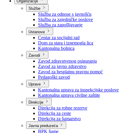
Nadležnosti
Sjednice Vlade
Organizacije
Službe
Služba za odnose s javnošću
Služba za zajedničke poslove
Služba za zapošljavanje
Ustanove
Centar za socijalni rad
Dom za stara i iznemogla lica
Kantonalna bolnica
Zavodi
Zavod zdravstvenog osiguranja
Zavod za javno zdravstvo
Zavod za besplatnu pravnu pomoć
Pedagoški zavod
Uprave
Kantonalna uprava za inspekcijske poslove
Kantonalna uprava civilne zaštite
Direkcije
Direkcija za robne rezerve
Direkcija za ceste