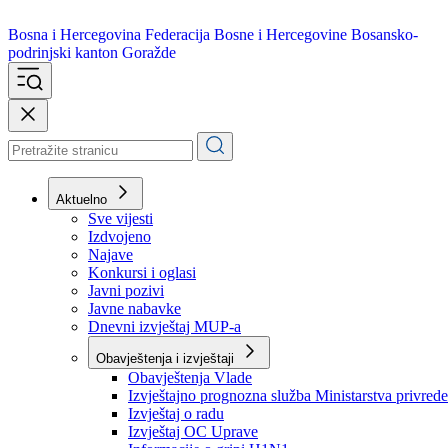
Bosna i Hercegovina
Federacija Bosne i Hercegovine
Bosansko-
podrinjski kanton Goražde
Aktuelno
Sve vijesti
Izdvojeno
Najave
Konkursi i oglasi
Javni pozivi
Javne nabavke
Dnevni izvještaj MUP-a
Obavještenja i izvještaji
Obavještenja Vlade