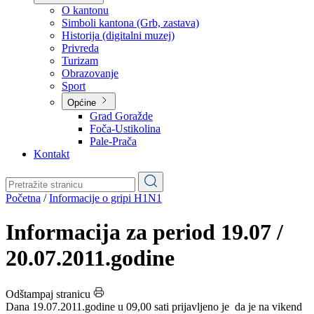
Planovi
Značajni dokumenti
O kantonu
O kantonu
Simboli kantona (Grb, zastava)
Historija (digitalni muzej)
Privreda
Turizam
Obrazovanje
Sport
Općine
Grad Goražde
Foča-Ustikolina
Pale-Prača
Kontakt
Početna
/
Informacije o gripi H1N1
Informacija za period 19.07 /
20.07.2011.godine