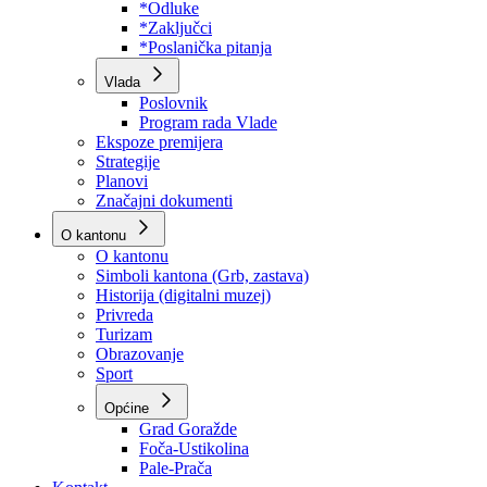
Program rada Skupštine
Budžet 2026
Zakoni
*Odluke
*Zaključci
*Poslanička pitanja
Vlada
Poslovnik
Program rada Vlade
Ekspoze premijera
Strategije
Planovi
Značajni dokumenti
O kantonu
O kantonu
Simboli kantona (Grb, zastava)
Historija (digitalni muzej)
Privreda
Turizam
Obrazovanje
Sport
Općine