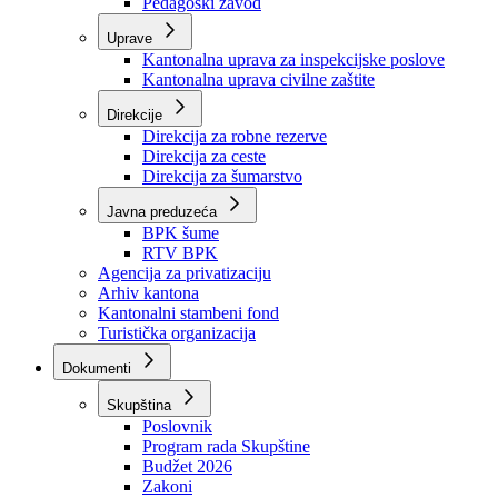
Zavod zdravstvenog osiguranja
Zavod za javno zdravstvo
Zavod za besplatnu pravnu pomoć
Pedagoški zavod
Uprave
Kantonalna uprava za inspekcijske poslove
Kantonalna uprava civilne zaštite
Direkcije
Direkcija za robne rezerve
Direkcija za ceste
Direkcija za šumarstvo
Javna preduzeća
BPK šume
RTV BPK
Agencija za privatizaciju
Arhiv kantona
Kantonalni stambeni fond
Turistička organizacija
Dokumenti
Skupština
Poslovnik