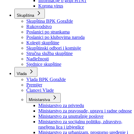
Izvještajno prognozna služba Ministarstva privrede
Izvještaj o radu
Izvještaj OC Uprave
Informacije o gripi H1N1
Korona virus
Skupština
Skupština BPK Goražde
Rukovodstvo
Poslanici po strankama
Poslanici po klubovima naroda
Kolegij skupštine
Skupštinski odbori i komisije
Stručna služba skupštine
Nadležnosti
Sjednice skupštine
Vlada
Vlada BPK Goražde
Premijer
Članovi Vlade
Ministarstva
Ministarstvo za privredu
Ministarstvo za pravosuđe, upravu i radne odnose
Ministarstvo za unutrašnje poslove