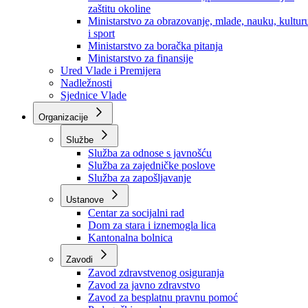
Ministarstvo za socijalnu politiku, zdravstvo,
raseljena lica i izbjeglice
Ministarstvo za urbanizam, prostorno uređenje i
zaštitu okoline
Ministarstvo za obrazovanje, mlade, nauku, kultur
i sport
Ministarstvo za boračka pitanja
Ministarstvo za finansije
Ured Vlade i Premijera
Nadležnosti
Sjednice Vlade
Organizacije
Službe
Služba za odnose s javnošću
Služba za zajedničke poslove
Služba za zapošljavanje
Ustanove
Centar za socijalni rad
Dom za stara i iznemogla lica
Kantonalna bolnica
Zavodi