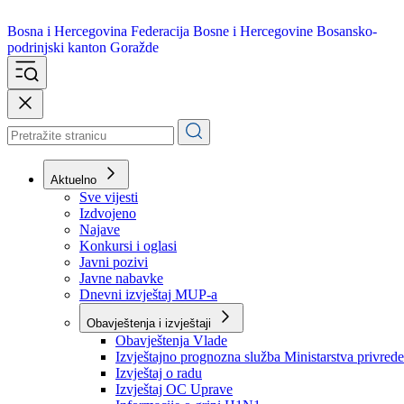
Bosna i Hercegovina
Federacija Bosne i Hercegovine
Bosansko-
podrinjski kanton Goražde
Aktuelno
Sve vijesti
Izdvojeno
Najave
Konkursi i oglasi
Javni pozivi
Javne nabavke
Dnevni izvještaj MUP-a
Obavještenja i izvještaji
Obavještenja Vlade