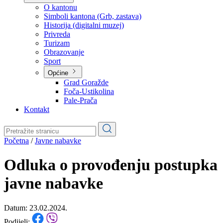
Planovi
Značajni dokumenti
O kantonu
O kantonu
Simboli kantona (Grb, zastava)
Historija (digitalni muzej)
Privreda
Turizam
Obrazovanje
Sport
Općine
Grad Goražde
Foča-Ustikolina
Pale-Prača
Kontakt
Početna
/
Javne nabavke
Odluka o provođenju postupka
javne nabavke