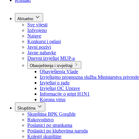
Grad Goražde
Foča-Ustikolina
Pale-Prača
Kontakt
Aktuelno
Sve vijesti
Izdvojeno
Najave
Konkursi i oglasi
Javni pozivi
Javne nabavke
Dnevni izvještaj MUP-a
Obavještenja i izvještaji
Obavještenja Vlade
Izvještajno prognozna služba Ministarstva privrede
Izvještaj o radu
Izvještaj OC Uprave
Informacije o gripi H1N1
Korona virus
Skupština
Skupština BPK Goražde
Rukovodstvo