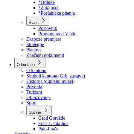
Program rada Skupštine
Budžet 2026
Zakoni
*Odluke
*Zaključci
*Poslanička pitanja
Vlada
Poslovnik
Program rada Vlade
Ekspoze premijera
Strategije
Planovi
Značajni dokumenti
O kantonu
O kantonu
Simboli kantona (Grb, zastava)
Historija (digitalni muzej)
Privreda
Turizam
Obrazovanje
Sport
Općine