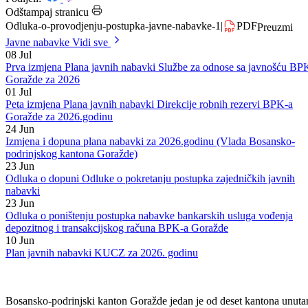
Datum: 23.02.2024.
Podijeli:
Odštampaj stranicu
Odluka-o-provodjenju-postupka-javne-nabavke-1
|
PDF
Preuzmi
Javne nabavke
Vidi sve
08
Jul
Prva izmjena Plana javnih nabavki Službe za odnose sa javnošću BP
Goražde za 2026
01
Jul
Peta izmjena Plana javnih nabavki Direkcije robnih rezervi BPK-a
Goražde za 2026.godinu
24
Jun
Izmjena i dopuna plana nabavki za 2026.godinu (Vlada Bosansko-
podrinjskog kantona Goražde)
23
Jun
Odluka o dopuni Odluke o pokretanju postupka zajedničkih javnih
nabavki
23
Jun
Odluka o poništenju postupka nabavke bankarskih usluga vođenja
depozitnog i transakcijskog računa BPK-a Goražde
10
Jun
Plan javnih nabavki KUCZ za 2026. godinu