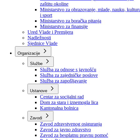
Ministarstvo za socijalnu politiku, zdravstvo,
raseljena lica i izbjeglice
Ministarstvo za urbanizam, prostorno uređenje i
zaštitu okoline
Ministarstvo za obrazovanje, mlade, nauku, kultur
i sport
Ministarstvo za boračka pitanja
Ministarstvo za finansije
Ured Vlade i Premijera
Nadležnosti
Sjednice Vlade
Organizacije
Službe
Služba za odnose s javnošću
Služba za zajedničke poslove
Služba za zapošljavanje
Ustanove
Centar za socijalni rad
Dom za stara i iznemogla lica
Kantonalna bolnica
Zavodi