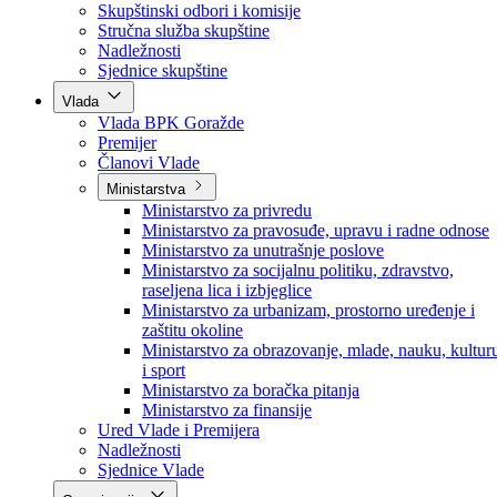
Poslanici po strankama
Poslanici po klubovima naroda
Kolegij skupštine
Skupštinski odbori i komisije
Stručna služba skupštine
Nadležnosti
Sjednice skupštine
Vlada
Vlada BPK Goražde
Premijer
Članovi Vlade
Ministarstva
Ministarstvo za privredu
Ministarstvo za pravosuđe, upravu i radne odnose
Ministarstvo za unutrašnje poslove
Ministarstvo za socijalnu politiku, zdravstvo,
raseljena lica i izbjeglice
Ministarstvo za urbanizam, prostorno uređenje i
zaštitu okoline
Ministarstvo za obrazovanje, mlade, nauku, kultur
i sport
Ministarstvo za boračka pitanja
Ministarstvo za finansije
Ured Vlade i Premijera