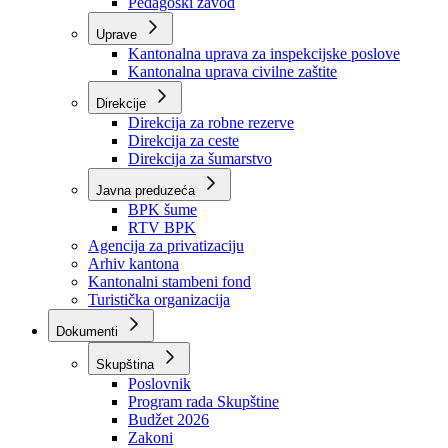
Zavod zdravstvenog osiguranja
Zavod za javno zdravstvo
Zavod za besplatnu pravnu pomoć
Pedagoški zavod
Uprave
Kantonalna uprava za inspekcijske poslove
Kantonalna uprava civilne zaštite
Direkcije
Direkcija za robne rezerve
Direkcija za ceste
Direkcija za šumarstvo
Javna preduzeća
BPK šume
RTV BPK
Agencija za privatizaciju
Arhiv kantona
Kantonalni stambeni fond
Turistička organizacija
Dokumenti
Skupština
Poslovnik