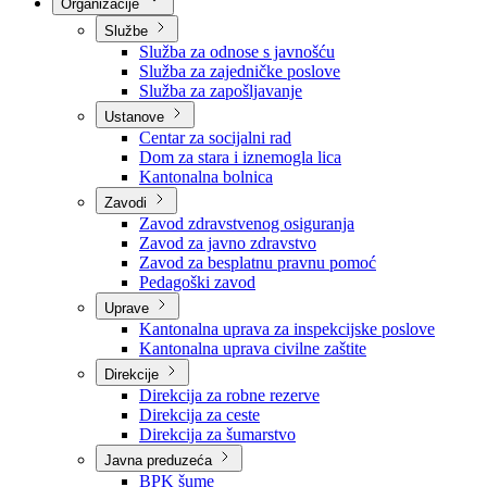
Nadležnosti
Sjednice Vlade
Organizacije
Službe
Služba za odnose s javnošću
Služba za zajedničke poslove
Služba za zapošljavanje
Ustanove
Centar za socijalni rad
Dom za stara i iznemogla lica
Kantonalna bolnica
Zavodi
Zavod zdravstvenog osiguranja
Zavod za javno zdravstvo
Zavod za besplatnu pravnu pomoć
Pedagoški zavod
Uprave
Kantonalna uprava za inspekcijske poslove
Kantonalna uprava civilne zaštite
Direkcije
Direkcija za robne rezerve
Direkcija za ceste