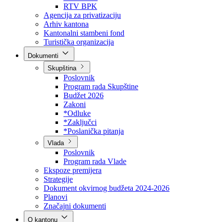
Direkcija za šumarstvo
Javna preduzeća
BPK šume
RTV BPK
Agencija za privatizaciju
Arhiv kantona
Kantonalni stambeni fond
Turistička organizacija
Dokumenti
Skupština
Poslovnik
Program rada Skupštine
Budžet 2026
Zakoni
*Odluke
*Zaključci
*Poslanička pitanja
Vlada
Poslovnik
Program rada Vlade
Ekspoze premijera
Strategije
Dokument okvirnog budžeta 2024-2026