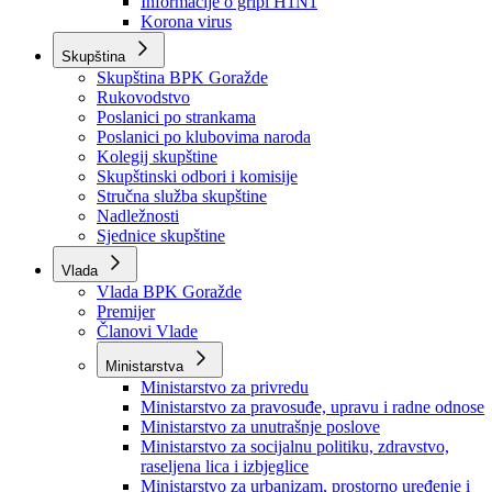
Izvještajno prognozna služba Ministarstva privrede
Izvještaj o radu
Izvještaj OC Uprave
Informacije o gripi H1N1
Korona virus
Skupština
Skupština BPK Goražde
Rukovodstvo
Poslanici po strankama
Poslanici po klubovima naroda
Kolegij skupštine
Skupštinski odbori i komisije
Stručna služba skupštine
Nadležnosti
Sjednice skupštine
Vlada
Vlada BPK Goražde
Premijer
Članovi Vlade
Ministarstva
Ministarstvo za privredu
Ministarstvo za pravosuđe, upravu i radne odnose
Ministarstvo za unutrašnje poslove