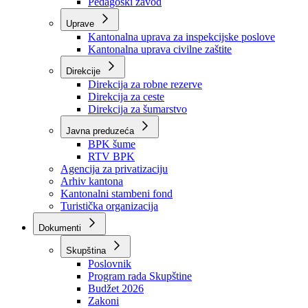
Zavod zdravstvenog osiguranja
Zavod za javno zdravstvo
Zavod za besplatnu pravnu pomoć
Pedagoški zavod
Uprave
Kantonalna uprava za inspekcijske poslove
Kantonalna uprava civilne zaštite
Direkcije
Direkcija za robne rezerve
Direkcija za ceste
Direkcija za šumarstvo
Javna preduzeća
BPK šume
RTV BPK
Agencija za privatizaciju
Arhiv kantona
Kantonalni stambeni fond
Turistička organizacija
Dokumenti
Skupština
Poslovnik