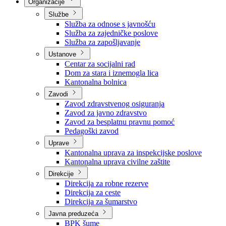
Nadležnosti
Sjednice Vlade
Organizacije
Službe
Služba za odnose s javnošću
Služba za zajedničke poslove
Služba za zapošljavanje
Ustanove
Centar za socijalni rad
Dom za stara i iznemogla lica
Kantonalna bolnica
Zavodi
Zavod zdravstvenog osiguranja
Zavod za javno zdravstvo
Zavod za besplatnu pravnu pomoć
Pedagoški zavod
Uprave
Kantonalna uprava za inspekcijske poslove
Kantonalna uprava civilne zaštite
Direkcije
Direkcija za robne rezerve
Direkcija za ceste