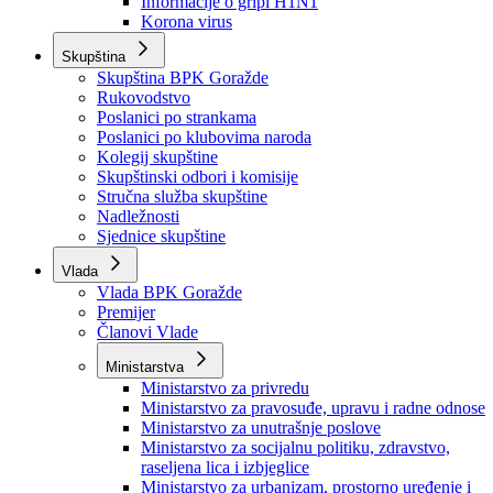
Izvještajno prognozna služba Ministarstva privrede
Izvještaj o radu
Izvještaj OC Uprave
Informacije o gripi H1N1
Korona virus
Skupština
Skupština BPK Goražde
Rukovodstvo
Poslanici po strankama
Poslanici po klubovima naroda
Kolegij skupštine
Skupštinski odbori i komisije
Stručna služba skupštine
Nadležnosti
Sjednice skupštine
Vlada
Vlada BPK Goražde
Premijer
Članovi Vlade
Ministarstva
Ministarstvo za privredu
Ministarstvo za pravosuđe, upravu i radne odnose
Ministarstvo za unutrašnje poslove