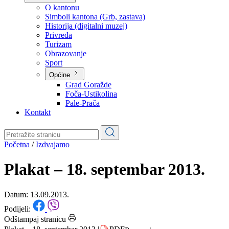
Planovi
Značajni dokumenti
O kantonu
O kantonu
Simboli kantona (Grb, zastava)
Historija (digitalni muzej)
Privreda
Turizam
Obrazovanje
Sport
Općine
Grad Goražde
Foča-Ustikolina
Pale-Prača
Kontakt
Početna
/
Izdvajamo
Plakat – 18. septembar 2013.
Datum: 13.09.2013.