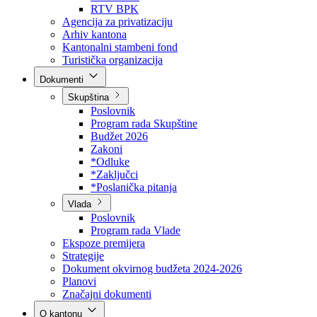
Direkcija za šumarstvo
Javna preduzeća
BPK šume
RTV BPK
Agencija za privatizaciju
Arhiv kantona
Kantonalni stambeni fond
Turistička organizacija
Dokumenti
Skupština
Poslovnik
Program rada Skupštine
Budžet 2026
Zakoni
*Odluke
*Zaključci
*Poslanička pitanja
Vlada
Poslovnik
Program rada Vlade
Ekspoze premijera
Strategije
Dokument okvirnog budžeta 2024-2026