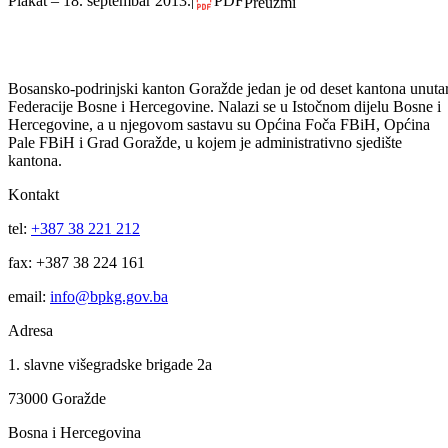
Podijeli:
Odštampaj stranicu
Plakat – 18. septembar 2013.
|
PDF
Preuzmi