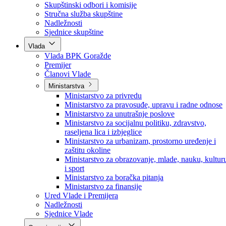
Poslanici po strankama
Poslanici po klubovima naroda
Kolegij skupštine
Skupštinski odbori i komisije
Stručna služba skupštine
Nadležnosti
Sjednice skupštine
Vlada
Vlada BPK Goražde
Premijer
Članovi Vlade
Ministarstva
Ministarstvo za privredu
Ministarstvo za pravosuđe, upravu i radne odnose
Ministarstvo za unutrašnje poslove
Ministarstvo za socijalnu politiku, zdravstvo,
raseljena lica i izbjeglice
Ministarstvo za urbanizam, prostorno uređenje i
zaštitu okoline
Ministarstvo za obrazovanje, mlade, nauku, kultur
i sport
Ministarstvo za boračka pitanja
Ministarstvo za finansije
Ured Vlade i Premijera