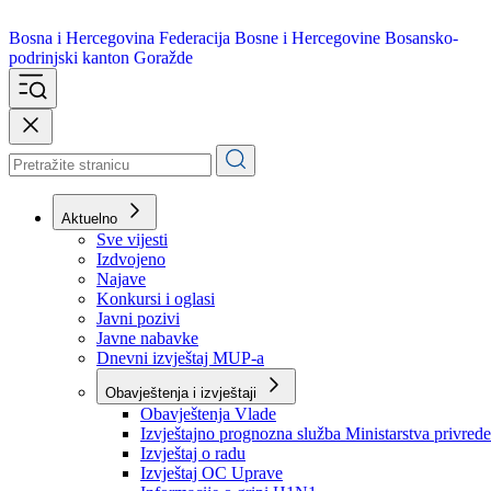
Bosna i Hercegovina
Federacija Bosne i Hercegovine
Bosansko-
podrinjski kanton Goražde
Aktuelno
Sve vijesti
Izdvojeno
Najave
Konkursi i oglasi
Javni pozivi
Javne nabavke
Dnevni izvještaj MUP-a
Obavještenja i izvještaji
Obavještenja Vlade