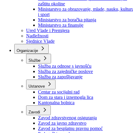
Ministarstvo za socijalnu politiku, zdravstvo,
raseljena lica i izbjeglice
Ministarstvo za urbanizam, prostorno uređenje i
zaštitu okoline
Ministarstvo za obrazovanje, mlade, nauku, kultur
i sport
Ministarstvo za boračka pitanja
Ministarstvo za finansije
Ured Vlade i Premijera
Nadležnosti
Sjednice Vlade
Organizacije
Službe
Služba za odnose s javnošću
Služba za zajedničke poslove
Služba za zapošljavanje
Ustanove
Centar za socijalni rad
Dom za stara i iznemogla lica
Kantonalna bolnica
Zavodi