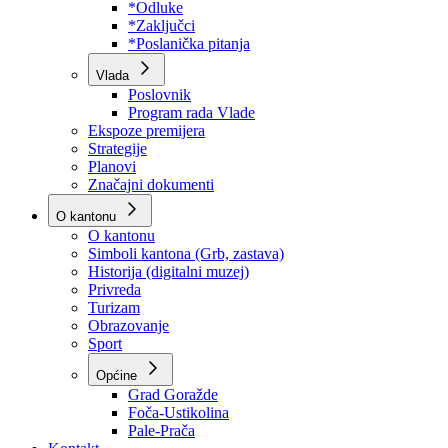
Program rada Skupštine
Budžet 2026
Zakoni
*Odluke
*Zaključci
*Poslanička pitanja
Vlada
Poslovnik
Program rada Vlade
Ekspoze premijera
Strategije
Planovi
Značajni dokumenti
O kantonu
O kantonu
Simboli kantona (Grb, zastava)
Historija (digitalni muzej)
Privreda
Turizam
Obrazovanje
Sport
Općine