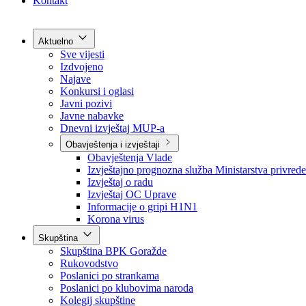
Grad Goražde
Foča-Ustikolina
Pale-Prača
Kontakt
Aktuelno
Sve vijesti
Izdvojeno
Najave
Konkursi i oglasi
Javni pozivi
Javne nabavke
Dnevni izvještaj MUP-a
Obavještenja i izvještaji
Obavještenja Vlade
Izvještajno prognozna služba Ministarstva privrede
Izvještaj o radu
Izvještaj OC Uprave
Informacije o gripi H1N1
Korona virus
Skupština
Skupština BPK Goražde
Rukovodstvo