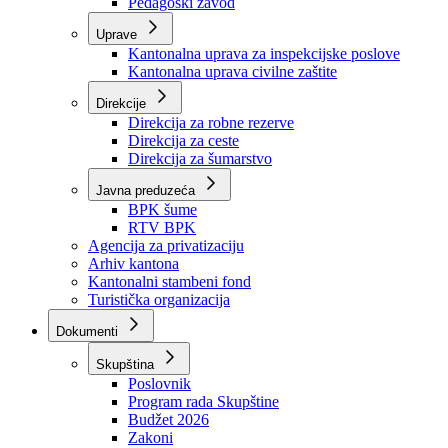
Zavod zdravstvenog osiguranja
Zavod za javno zdravstvo
Zavod za besplatnu pravnu pomoć
Pedagoški zavod
Uprave
Kantonalna uprava za inspekcijske poslove
Kantonalna uprava civilne zaštite
Direkcije
Direkcija za robne rezerve
Direkcija za ceste
Direkcija za šumarstvo
Javna preduzeća
BPK šume
RTV BPK
Agencija za privatizaciju
Arhiv kantona
Kantonalni stambeni fond
Turistička organizacija
Dokumenti
Skupština
Poslovnik