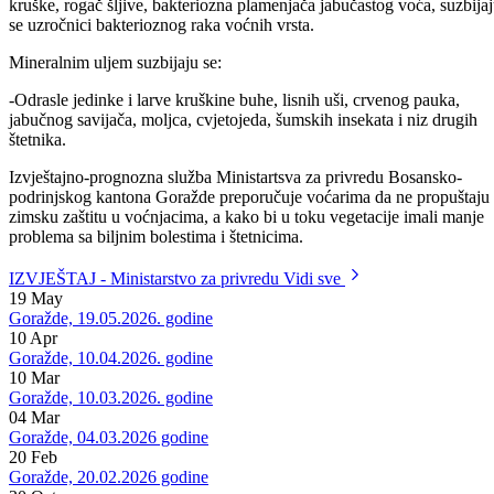
-Kovrčavost lista breskve, sušenje cvijetova i grančica koštičavog voć
, šupljikavost lista koštičavog voća, krastavost lista i ploda jabuke i
kruške, rogač šljive, bakteriozna plamenjača jabučastog voća, suzbija
se uzročnici bakterioznog raka voćnih vrsta.
Mineralnim uljem suzbijaju se:
-Odrasle jedinke i larve kruškine buhe, lisnih uši, crvenog pauka,
jabučnog savijača, moljca, cvjetojeda, šumskih insekata i niz drugih
štetnika.
Izvještajno-prognozna služba Ministartsva za privredu Bosansko-
podrinjskog kantona Goražde preporučuje voćarima da ne propuštaju
zimsku zaštitu u voćnjacima, a kako bi u toku vegetacije imali manje
problema sa biljnim bolestima i štetnicima.
IZVJEŠTAJ - Ministarstvo za privredu
Vidi sve
19
May
Goražde, 19.05.2026. godine
10
Apr
Goražde, 10.04.2026. godine
10
Mar
Goražde, 10.03.2026. godine
04
Mar