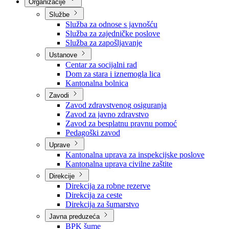
Nadležnosti
Sjednice Vlade
Organizacije
Službe
Služba za odnose s javnošću
Služba za zajedničke poslove
Služba za zapošljavanje
Ustanove
Centar za socijalni rad
Dom za stara i iznemogla lica
Kantonalna bolnica
Zavodi
Zavod zdravstvenog osiguranja
Zavod za javno zdravstvo
Zavod za besplatnu pravnu pomoć
Pedagoški zavod
Uprave
Kantonalna uprava za inspekcijske poslove
Kantonalna uprava civilne zaštite
Direkcije
Direkcija za robne rezerve
Direkcija za ceste