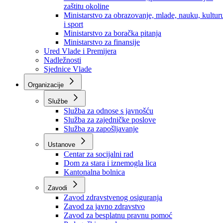
Ministarstvo za socijalnu politiku, zdravstvo,
raseljena lica i izbjeglice
Ministarstvo za urbanizam, prostorno uređenje i
zaštitu okoline
Ministarstvo za obrazovanje, mlade, nauku, kultur
i sport
Ministarstvo za boračka pitanja
Ministarstvo za finansije
Ured Vlade i Premijera
Nadležnosti
Sjednice Vlade
Organizacije
Službe
Služba za odnose s javnošću
Služba za zajedničke poslove
Služba za zapošljavanje
Ustanove
Centar za socijalni rad
Dom za stara i iznemogla lica
Kantonalna bolnica
Zavodi