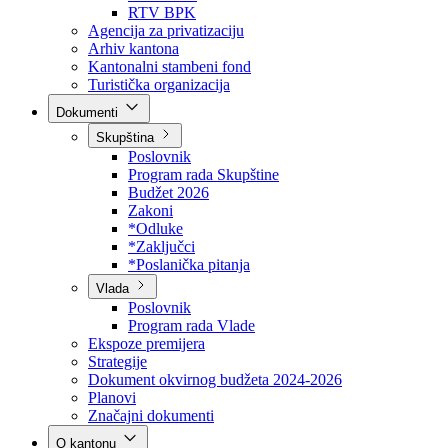
Direkcija za šumarstvo
Javna preduzeća
BPK šume
RTV BPK
Agencija za privatizaciju
Arhiv kantona
Kantonalni stambeni fond
Turistička organizacija
Dokumenti
Skupština
Poslovnik
Program rada Skupštine
Budžet 2026
Zakoni
*Odluke
*Zaključci
*Poslanička pitanja
Vlada
Poslovnik
Program rada Vlade
Ekspoze premijera
Strategije
Dokument okvirnog budžeta 2024-2026