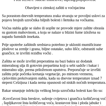
Podijeli:
Odštampaj stranicu
PRIPREMA: Sadeta Ahmetović, dipl.ing.poljoprivrede
Obavijest o zimskoj zaštiti u voćnjacima
Sa porastom dnevnih temperatura zraka stvaraju se povoljni uslovi za
pojavu brojnih uzročnika biljnih bolesti i štetnika na voćkama.
Voćna stabla gdje se slabo ili uopšte ne provode mjere zaštite obrasla
su gustom mahovinom, a koja se nalaze u blizini šume izložena su
napadu šumskih insekata.
Prije upotrebe zaštitnih sredstava potrebno je ukloniti mumificirane
plodove sa zemlje i grana, biljne ostatake, suho lišće, odstraniti suhe
grančice, te izvršiti rezidbu voćki .
Zaštita se može izvršiti preperatima na bazi bakra uz dodatak
mineralnog ulja ili gotovim prepartima koji u sebi sadrže i bakar i
mineralno ulje, prema priloženom uputstvu. Preporučuje se izvršiti
zaštitu prije početka kretanja vegetacije, po mirnom vremenu,
cjelovitim prekrivanjem stabla, kada su dnevne temperature iznad 7
stepeni Celzijusa i kada nema opasnosti od niskih noćnih temperatura.
Bakar smanjuje infekciju velikog broja uzročnika bolesti kao što su: