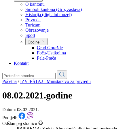
Planovi
Značajni dokumenti
O kantonu
O kantonu
Simboli kantona (Grb, zastava)
Historija (digitalni muzej)
Privreda
Turizam
Obrazovanje
Sport
Općine
Grad Goražde
Foča-Ustikolina
Pale-Prača
Kontakt
Početna
/
IZVJEŠTAJ - Ministarstvo za privredu
08.02.2021.godine
Datum: 08.02.2021.