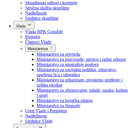
Poslanici po strankama
Poslanici po klubovima naroda
Kolegij skupštine
Skupštinski odbori i komisije
Stručna služba skupštine
Nadležnosti
Sjednice skupštine
Vlada
Vlada BPK Goražde
Premijer
Članovi Vlade
Ministarstva
Ministarstvo za privredu
Ministarstvo za pravosuđe, upravu i radne odnose
Ministarstvo za unutrašnje poslove
Ministarstvo za socijalnu politiku, zdravstvo,
raseljena lica i izbjeglice
Ministarstvo za urbanizam, prostorno uređenje i
zaštitu okoline
Ministarstvo za obrazovanje, mlade, nauku, kultur
i sport
Ministarstvo za boračka pitanja
Ministarstvo za finansije
Ured Vlade i Premijera