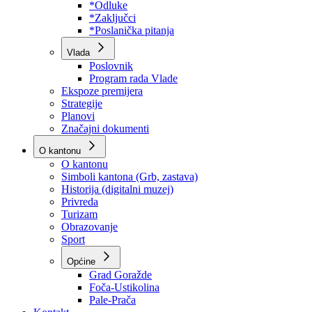
Program rada Skupštine
Budžet 2026
Zakoni
*Odluke
*Zaključci
*Poslanička pitanja
Vlada
Poslovnik
Program rada Vlade
Ekspoze premijera
Strategije
Planovi
Značajni dokumenti
O kantonu
O kantonu
Simboli kantona (Grb, zastava)
Historija (digitalni muzej)
Privreda
Turizam
Obrazovanje
Sport
Općine