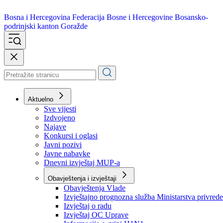
Bosna i Hercegovina
Federacija Bosne i Hercegovine
Bosansko-
podrinjski kanton Goražde
Aktuelno
Sve vijesti
Izdvojeno
Najave
Konkursi i oglasi
Javni pozivi
Javne nabavke
Dnevni izvještaj MUP-a
Obavještenja i izvještaji
Obavještenja Vlade