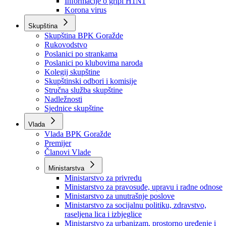
Izvještajno prognozna služba Ministarstva privrede
Izvještaj o radu
Izvještaj OC Uprave
Informacije o gripi H1N1
Korona virus
Skupština
Skupština BPK Goražde
Rukovodstvo
Poslanici po strankama
Poslanici po klubovima naroda
Kolegij skupštine
Skupštinski odbori i komisije
Stručna služba skupštine
Nadležnosti
Sjednice skupštine
Vlada
Vlada BPK Goražde
Premijer
Članovi Vlade
Ministarstva
Ministarstvo za privredu
Ministarstvo za pravosuđe, upravu i radne odnose
Ministarstvo za unutrašnje poslove