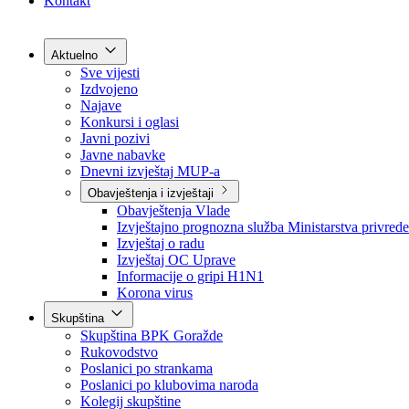
Grad Goražde
Foča-Ustikolina
Pale-Prača
Kontakt
Aktuelno
Sve vijesti
Izdvojeno
Najave
Konkursi i oglasi
Javni pozivi
Javne nabavke
Dnevni izvještaj MUP-a
Obavještenja i izvještaji
Obavještenja Vlade
Izvještajno prognozna služba Ministarstva privrede
Izvještaj o radu
Izvještaj OC Uprave
Informacije o gripi H1N1
Korona virus
Skupština
Skupština BPK Goražde
Rukovodstvo