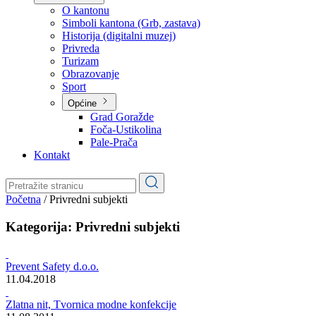
Planovi
Značajni dokumenti
O kantonu
O kantonu
Simboli kantona (Grb, zastava)
Historija (digitalni muzej)
Privreda
Turizam
Obrazovanje
Sport
Općine
Grad Goražde
Foča-Ustikolina
Pale-Prača
Kontakt
Početna
/
Privredni subjekti
Kategorija:
Privredni subjekti