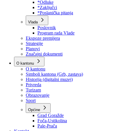
Program rada Skupštine
Budžet 2026
Zakoni
*Odluke
*Zaključci
*Poslanička pitanja
Vlada
Poslovnik
Program rada Vlade
Ekspoze premijera
Strategije
Planovi
Značajni dokumenti
O kantonu
O kantonu
Simboli kantona (Grb, zastava)
Historija (digitalni muzej)
Privreda
Turizam
Obrazovanje
Sport
Općine