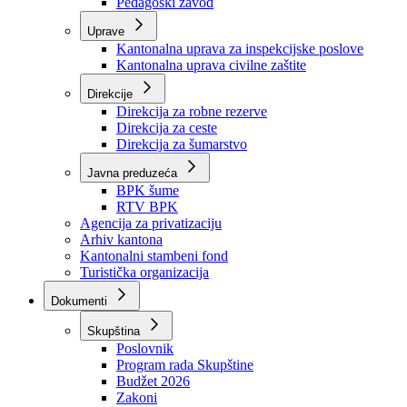
Zavod zdravstvenog osiguranja
Zavod za javno zdravstvo
Zavod za besplatnu pravnu pomoć
Pedagoški zavod
Uprave
Kantonalna uprava za inspekcijske poslove
Kantonalna uprava civilne zaštite
Direkcije
Direkcija za robne rezerve
Direkcija za ceste
Direkcija za šumarstvo
Javna preduzeća
BPK šume
RTV BPK
Agencija za privatizaciju
Arhiv kantona
Kantonalni stambeni fond
Turistička organizacija
Dokumenti
Skupština
Poslovnik