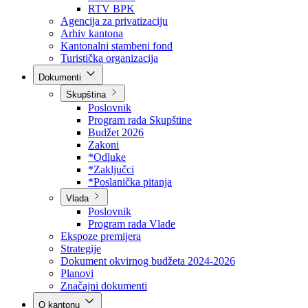
Direkcija za šumarstvo
Javna preduzeća
BPK šume
RTV BPK
Agencija za privatizaciju
Arhiv kantona
Kantonalni stambeni fond
Turistička organizacija
Dokumenti
Skupština
Poslovnik
Program rada Skupštine
Budžet 2026
Zakoni
*Odluke
*Zaključci
*Poslanička pitanja
Vlada
Poslovnik
Program rada Vlade
Ekspoze premijera
Strategije
Dokument okvirnog budžeta 2024-2026