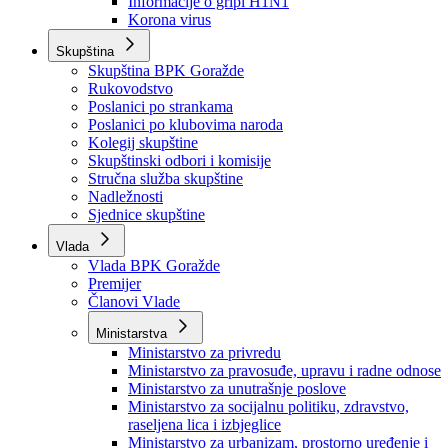
Izvještajno prognozna služba Ministarstva privrede
Izvještaj o radu
Izvještaj OC Uprave
Informacije o gripi H1N1
Korona virus
Skupština
Skupština BPK Goražde
Rukovodstvo
Poslanici po strankama
Poslanici po klubovima naroda
Kolegij skupštine
Skupštinski odbori i komisije
Stručna služba skupštine
Nadležnosti
Sjednice skupštine
Vlada
Vlada BPK Goražde
Premijer
Članovi Vlade
Ministarstva
Ministarstvo za privredu
Ministarstvo za pravosuđe, upravu i radne odnose
Ministarstvo za unutrašnje poslove