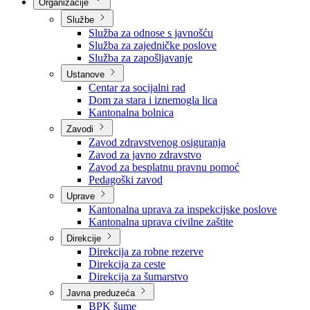
Nadležnosti
Sjednice Vlade
Organizacije
Službe
Služba za odnose s javnošću
Služba za zajedničke poslove
Služba za zapošljavanje
Ustanove
Centar za socijalni rad
Dom za stara i iznemogla lica
Kantonalna bolnica
Zavodi
Zavod zdravstvenog osiguranja
Zavod za javno zdravstvo
Zavod za besplatnu pravnu pomoć
Pedagoški zavod
Uprave
Kantonalna uprava za inspekcijske poslove
Kantonalna uprava civilne zaštite
Direkcije
Direkcija za robne rezerve
Direkcija za ceste