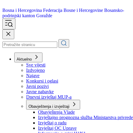
Bosna i Hercegovina
Federacija Bosne i Hercegovine
Bosansko-
podrinjski kanton Goražde
Aktuelno
Sve vijesti
Izdvojeno
Najave
Konkursi i oglasi
Javni pozivi
Javne nabavke
Dnevni izvještaj MUP-a
Obavještenja i izvještaji
Obavještenja Vlade