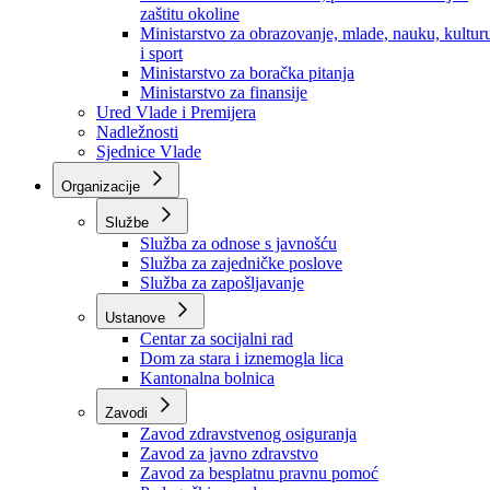
Ministarstvo za socijalnu politiku, zdravstvo,
raseljena lica i izbjeglice
Ministarstvo za urbanizam, prostorno uređenje i
zaštitu okoline
Ministarstvo za obrazovanje, mlade, nauku, kultur
i sport
Ministarstvo za boračka pitanja
Ministarstvo za finansije
Ured Vlade i Premijera
Nadležnosti
Sjednice Vlade
Organizacije
Službe
Služba za odnose s javnošću
Služba za zajedničke poslove
Služba za zapošljavanje
Ustanove
Centar za socijalni rad
Dom za stara i iznemogla lica
Kantonalna bolnica
Zavodi