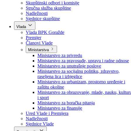
Poslanici po strankama
Poslanici po klubovima naroda
Kolegij skupštine
Skupštinski odbori i komisije
Stručna služba skupštine
Nadležnosti
Sjednice skupštine
Vlada
Vlada BPK Goražde
Premijer
Članovi Vlade
Ministarstva
Ministarstvo za privredu
Ministarstvo za pravosuđe, upravu i radne odnose
Ministarstvo za unutrašnje poslove
Ministarstvo za socijalnu politiku, zdravstvo,
raseljena lica i izbjeglice
Ministarstvo za urbanizam, prostorno uređenje i
zaštitu okoline
Ministarstvo za obrazovanje, mlade, nauku, kultur
i sport
Ministarstvo za boračka pitanja
Ministarstvo za finansije
Ured Vlade i Premijera