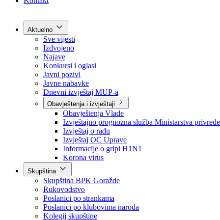
Grad Goražde
Foča-Ustikolina
Pale-Prača
Kontakt
Aktuelno
Sve vijesti
Izdvojeno
Najave
Konkursi i oglasi
Javni pozivi
Javne nabavke
Dnevni izvještaj MUP-a
Obavještenja i izvještaji
Obavještenja Vlade
Izvještajno prognozna služba Ministarstva privrede
Izvještaj o radu
Izvještaj OC Uprave
Informacije o gripi H1N1
Korona virus
Skupština
Skupština BPK Goražde
Rukovodstvo