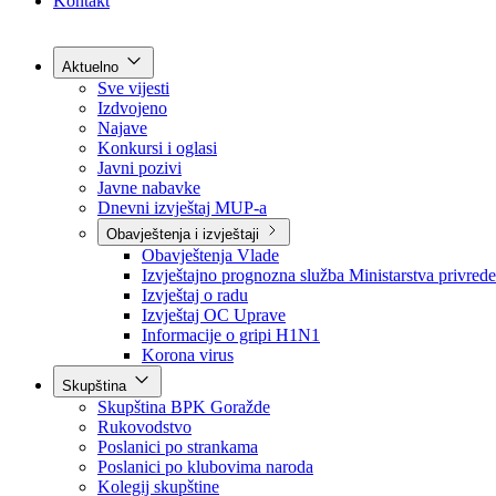
Grad Goražde
Foča-Ustikolina
Pale-Prača
Kontakt
Aktuelno
Sve vijesti
Izdvojeno
Najave
Konkursi i oglasi
Javni pozivi
Javne nabavke
Dnevni izvještaj MUP-a
Obavještenja i izvještaji
Obavještenja Vlade
Izvještajno prognozna služba Ministarstva privrede
Izvještaj o radu
Izvještaj OC Uprave
Informacije o gripi H1N1
Korona virus
Skupština
Skupština BPK Goražde
Rukovodstvo