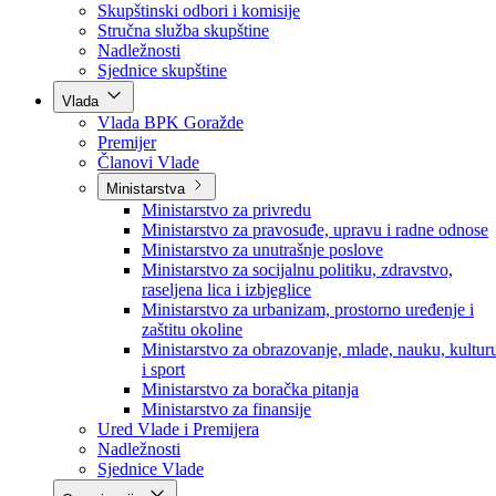
Poslanici po strankama
Poslanici po klubovima naroda
Kolegij skupštine
Skupštinski odbori i komisije
Stručna služba skupštine
Nadležnosti
Sjednice skupštine
Vlada
Vlada BPK Goražde
Premijer
Članovi Vlade
Ministarstva
Ministarstvo za privredu
Ministarstvo za pravosuđe, upravu i radne odnose
Ministarstvo za unutrašnje poslove
Ministarstvo za socijalnu politiku, zdravstvo,
raseljena lica i izbjeglice
Ministarstvo za urbanizam, prostorno uređenje i
zaštitu okoline
Ministarstvo za obrazovanje, mlade, nauku, kultur
i sport
Ministarstvo za boračka pitanja
Ministarstvo za finansije
Ured Vlade i Premijera