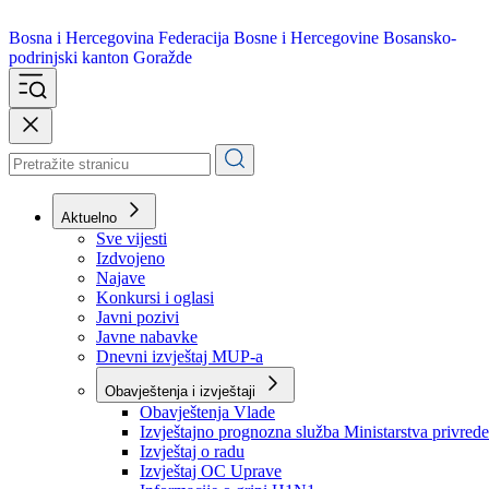
Bosna i Hercegovina
Federacija Bosne i Hercegovine
Bosansko-
podrinjski kanton Goražde
Aktuelno
Sve vijesti
Izdvojeno
Najave
Konkursi i oglasi
Javni pozivi
Javne nabavke
Dnevni izvještaj MUP-a
Obavještenja i izvještaji
Obavještenja Vlade