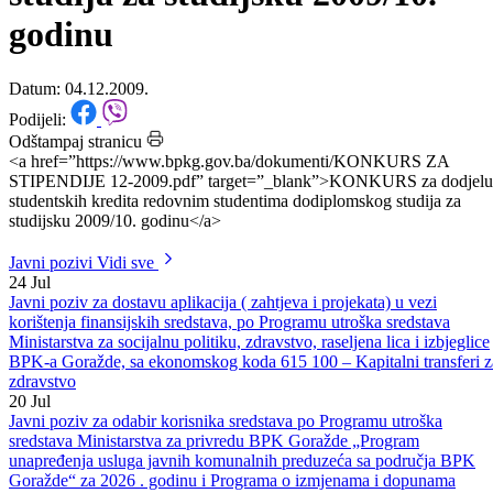
studentima dodiplomskog
studija za studijsku 2009/10.
godinu
Datum: 04.12.2009.
Podijeli:
Odštampaj stranicu
<a href=”https://www.bpkg.gov.ba/dokumenti/KONKURS ZA
STIPENDIJE 12-2009.pdf” target=”_blank”>KONKURS za dodjelu
studentskih kredita redovnim studentima dodiplomskog studija za
studijsku 2009/10. godinu</a>
Javni pozivi
Vidi sve
24
Jul
Javni poziv za dostavu aplikacija ( zahtjeva i projekata) u vezi
korištenja finansijskih sredstava, po Programu utroška sredstava
Ministarstva za socijalnu politiku, zdravstvo, raseljena lica i izbjeglice
BPK-a Goražde, sa ekonomskog koda 615 100 – Kapitalni transferi z
zdravstvo
20
Jul
Javni poziv za odabir korisnika sredstava po Programu utroška