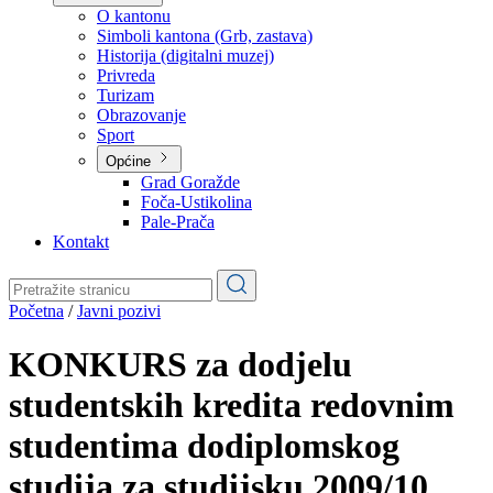
Planovi
Značajni dokumenti
O kantonu
O kantonu
Simboli kantona (Grb, zastava)
Historija (digitalni muzej)
Privreda
Turizam
Obrazovanje
Sport
Općine
Grad Goražde
Foča-Ustikolina
Pale-Prača
Kontakt
Početna
/
Javni pozivi
KONKURS za dodjelu
studentskih kredita redovnim