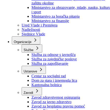
Ministarstvo za socijalnu politiku, zdravstvo,
raseljena lica i izbjeglice
Ministarstvo za urbanizam, prostorno uređenje i
zaštitu okoline
Ministarstvo za obrazovanje, mlade, nauku, kultur
i sport
Ministarstvo za boračka pitanja
Ministarstvo za finansije
Ured Vlade i Premijera
Nadležnosti
Sjednice Vlade
Organizacije
Službe
Služba za odnose s javnošću
Služba za zajedničke poslove
Služba za zapošljavanje
Ustanove
Centar za socijalni rad
Dom za stara i iznemogla lica
Kantonalna bolnica
Zavodi