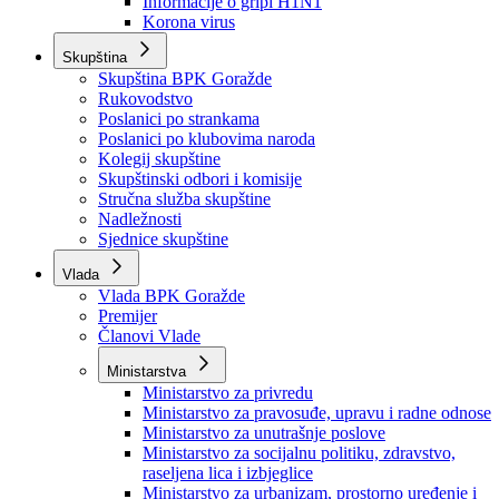
Izvještajno prognozna služba Ministarstva privrede
Izvještaj o radu
Izvještaj OC Uprave
Informacije o gripi H1N1
Korona virus
Skupština
Skupština BPK Goražde
Rukovodstvo
Poslanici po strankama
Poslanici po klubovima naroda
Kolegij skupštine
Skupštinski odbori i komisije
Stručna služba skupštine
Nadležnosti
Sjednice skupštine
Vlada
Vlada BPK Goražde
Premijer
Članovi Vlade
Ministarstva
Ministarstvo za privredu
Ministarstvo za pravosuđe, upravu i radne odnose
Ministarstvo za unutrašnje poslove