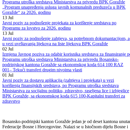
sredstava Ministarstva za privredu BPK Goražde „Program
unapređenja usluga javnih komunalnih preduzeća sa područja BPK
Goražde“ za 2026 . godinu i Programa o izmjenama i dopunama
Programa utroška sredstava Ministarstva za privredu BPK Goražde
„Program unapređenja usluga javnih komunalnih preduzeća u BPK
Goražde“ za 2026. godinu
13
Jul
Javni poziv za podnošenje projekata za korištenje sredstava po
Programu za lovstvo za 2026. godinu
13
Jul
Javni poziv za podnošenje zahtjeva, sa potrebnom dokumantacijom, a
u vezi uvrštavanja lijekova na liste lijekova BPK Goražde
02
Jul
Izmjena Javnog poziva za odabir korisnika sredstava za finansiranje p
Programu utroška sredstava Ministarstva za privredu Bosansko-
podrinjskog kantona Goražde sa ekonomskog koda 614 100 RAZ
001– Tekući transferi drugim nivoima vlasti
01
Jul
Javni poziv za dostavu aplikacija (zahtjeva i projekata) u vezi
korištenja finansijskih sredstava, po Programu utroška sredstava
Ministarstva za socijalnu politiku, zdravstvo, raseljena lice i izbjeglice
BPK Goražde, sa ekonomskog koda 615 100-Kapitalni transferi za
zdravstvo