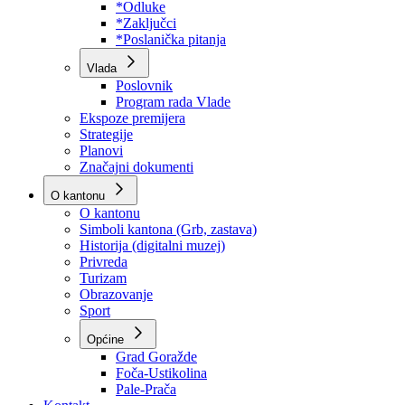
Program rada Skupštine
Budžet 2026
Zakoni
*Odluke
*Zaključci
*Poslanička pitanja
Vlada
Poslovnik
Program rada Vlade
Ekspoze premijera
Strategije
Planovi
Značajni dokumenti
O kantonu
O kantonu
Simboli kantona (Grb, zastava)
Historija (digitalni muzej)
Privreda
Turizam
Obrazovanje
Sport
Općine