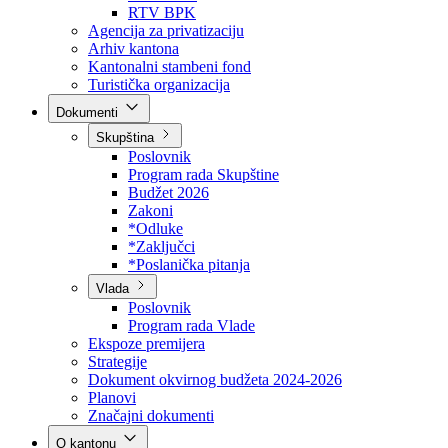
Direkcija za šumarstvo
Javna preduzeća
BPK šume
RTV BPK
Agencija za privatizaciju
Arhiv kantona
Kantonalni stambeni fond
Turistička organizacija
Dokumenti
Skupština
Poslovnik
Program rada Skupštine
Budžet 2026
Zakoni
*Odluke
*Zaključci
*Poslanička pitanja
Vlada
Poslovnik
Program rada Vlade
Ekspoze premijera
Strategije
Dokument okvirnog budžeta 2024-2026