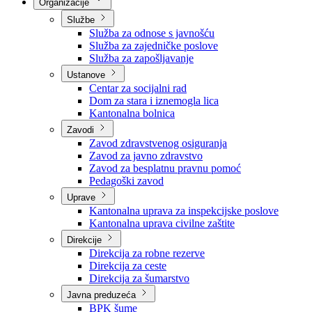
Nadležnosti
Sjednice Vlade
Organizacije
Službe
Služba za odnose s javnošću
Služba za zajedničke poslove
Služba za zapošljavanje
Ustanove
Centar za socijalni rad
Dom za stara i iznemogla lica
Kantonalna bolnica
Zavodi
Zavod zdravstvenog osiguranja
Zavod za javno zdravstvo
Zavod za besplatnu pravnu pomoć
Pedagoški zavod
Uprave
Kantonalna uprava za inspekcijske poslove
Kantonalna uprava civilne zaštite
Direkcije
Direkcija za robne rezerve
Direkcija za ceste