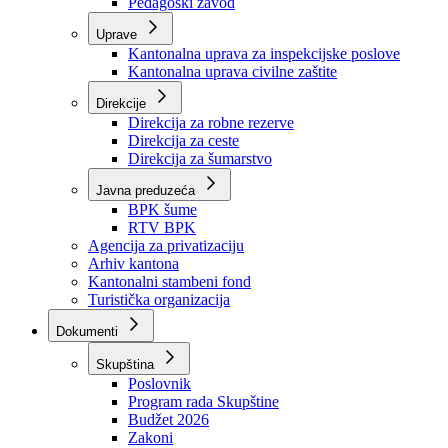
Zavod zdravstvenog osiguranja
Zavod za javno zdravstvo
Zavod za besplatnu pravnu pomoć
Pedagoški zavod
Uprave
Kantonalna uprava za inspekcijske poslove
Kantonalna uprava civilne zaštite
Direkcije
Direkcija za robne rezerve
Direkcija za ceste
Direkcija za šumarstvo
Javna preduzeća
BPK šume
RTV BPK
Agencija za privatizaciju
Arhiv kantona
Kantonalni stambeni fond
Turistička organizacija
Dokumenti
Skupština
Poslovnik