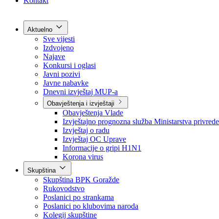
Grad Goražde
Foča-Ustikolina
Pale-Prača
Kontakt
Aktuelno
Sve vijesti
Izdvojeno
Najave
Konkursi i oglasi
Javni pozivi
Javne nabavke
Dnevni izvještaj MUP-a
Obavještenja i izvještaji
Obavještenja Vlade
Izvještajno prognozna služba Ministarstva privrede
Izvještaj o radu
Izvještaj OC Uprave
Informacije o gripi H1N1
Korona virus
Skupština
Skupština BPK Goražde
Rukovodstvo