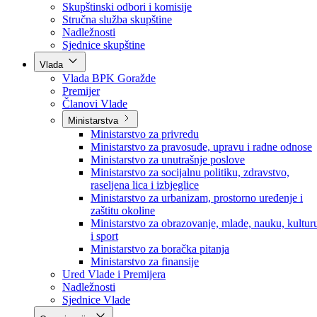
Poslanici po strankama
Poslanici po klubovima naroda
Kolegij skupštine
Skupštinski odbori i komisije
Stručna služba skupštine
Nadležnosti
Sjednice skupštine
Vlada
Vlada BPK Goražde
Premijer
Članovi Vlade
Ministarstva
Ministarstvo za privredu
Ministarstvo za pravosuđe, upravu i radne odnose
Ministarstvo za unutrašnje poslove
Ministarstvo za socijalnu politiku, zdravstvo,
raseljena lica i izbjeglice
Ministarstvo za urbanizam, prostorno uređenje i
zaštitu okoline
Ministarstvo za obrazovanje, mlade, nauku, kultur
i sport
Ministarstvo za boračka pitanja
Ministarstvo za finansije
Ured Vlade i Premijera