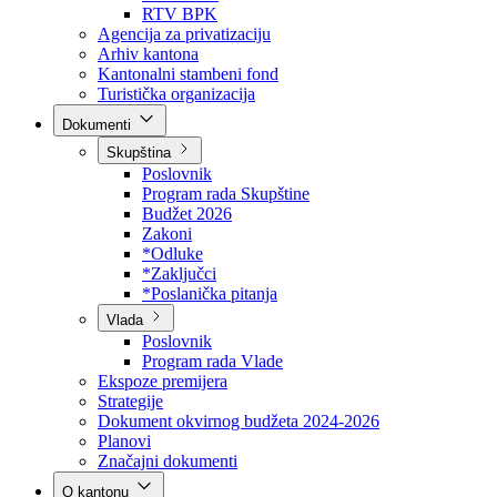
Direkcija za šumarstvo
Javna preduzeća
BPK šume
RTV BPK
Agencija za privatizaciju
Arhiv kantona
Kantonalni stambeni fond
Turistička organizacija
Dokumenti
Skupština
Poslovnik
Program rada Skupštine
Budžet 2026
Zakoni
*Odluke
*Zaključci
*Poslanička pitanja
Vlada
Poslovnik
Program rada Vlade
Ekspoze premijera
Strategije
Dokument okvirnog budžeta 2024-2026