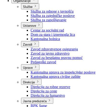
Nadležnosti
Sjednice Vlade
Organizacije
Službe
Služba za odnose s javnošću
Služba za zajedničke poslove
Služba za zapošljavanje
Ustanove
Centar za socijalni rad
Dom za stara i iznemogla lica
Kantonalna bolnica
Zavodi
Zavod zdravstvenog osiguranja
Zavod za javno zdravstvo
Zavod za besplatnu pravnu pomoć
Pedagoški zavod
Uprave
Kantonalna uprava za inspekcijske poslove
Kantonalna uprava civilne zaštite
Direkcije
Direkcija za robne rezerve
Direkcija za ceste