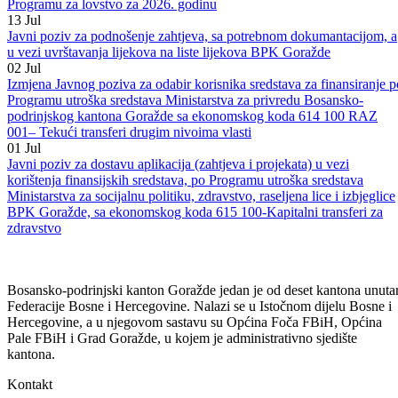
Goražde“ za 2026. godinu
13
Jul
Javni poziv za podnošenje projekata za korištenje sredstava po
Programu za lovstvo za 2026. godinu
13
Jul
Javni poziv za podnošenje zahtjeva, sa potrebnom dokumantacijom, a
u vezi uvrštavanja lijekova na liste lijekova BPK Goražde
02
Jul
Izmjena Javnog poziva za odabir korisnika sredstava za finansiranje p
Programu utroška sredstava Ministarstva za privredu Bosansko-
podrinjskog kantona Goražde sa ekonomskog koda 614 100 RAZ
001– Tekući transferi drugim nivoima vlasti
01
Jul
Javni poziv za dostavu aplikacija (zahtjeva i projekata) u vezi
korištenja finansijskih sredstava, po Programu utroška sredstava
Ministarstva za socijalnu politiku, zdravstvo, raseljena lice i izbjeglice
BPK Goražde, sa ekonomskog koda 615 100-Kapitalni transferi za
zdravstvo