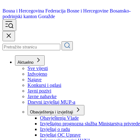
Bosna i Hercegovina
Federacija Bosne i Hercegovine
Bosansko-
podrinjski kanton Goražde
Aktuelno
Sve vijesti
Izdvojeno
Najave
Konkursi i oglasi
Javni pozivi
Javne nabavke
Dnevni izvještaj MUP-a
Obavještenja i izvještaji
Obavještenja Vlade