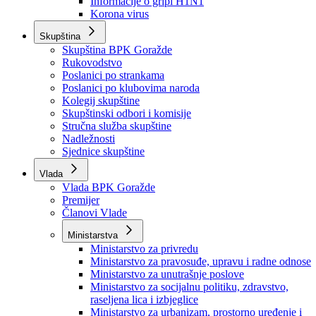
Izvještajno prognozna služba Ministarstva privrede
Izvještaj o radu
Izvještaj OC Uprave
Informacije o gripi H1N1
Korona virus
Skupština
Skupština BPK Goražde
Rukovodstvo
Poslanici po strankama
Poslanici po klubovima naroda
Kolegij skupštine
Skupštinski odbori i komisije
Stručna služba skupštine
Nadležnosti
Sjednice skupštine
Vlada
Vlada BPK Goražde
Premijer
Članovi Vlade
Ministarstva
Ministarstvo za privredu
Ministarstvo za pravosuđe, upravu i radne odnose
Ministarstvo za unutrašnje poslove