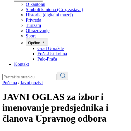
Planovi
Značajni dokumenti
O kantonu
O kantonu
Simboli kantona (Grb, zastava)
Historija (digitalni muzej)
Privreda
Turizam
Obrazovanje
Sport
Općine
Grad Goražde
Foča-Ustikolina
Pale-Prača
Kontakt
Početna
/
Javni pozivi
JAVNI OGLAS za izbor i
imenovanje predsjednika i