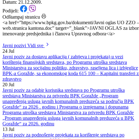
članova Upravnog odbora
Datum: 21.12.2009.
Podijeli:
Odštampaj stranicu
<a href=”https://www.bpkg.gov.ba/dokumenti/Javni oglas UO ZZO 
web.stranica kantona.doc” target=”_blank”>JAVNI OGLAS za izbor
imenovanje predsjednika i članova Upravnog odbora</a>
Javni pozivi
Vidi sve
24
Jul
Javni poziv za dostavu aplikacija ( zahtjeva i projekata) u vezi
korištenja finansijskih sredstava, po Programu utroška sredstava
Ministarstva za socijalnu politiku, zdravstvo, raseljena lica i izbjeglice
BPK-a Goražde, sa ekonomskog koda 615 100 – Kapitalni transferi z
zdravstvo
20
Jul
Javni poziv za odabir korisnika sredstava po Programu utroška
sredstava Ministarstva za privredu BPK Goražde „Program
unapređenja usluga javnih komunalnih preduzeća sa područja BPK
Goražde“ za 2026 . godinu i Programa o izmjenama i dopunama
Programa utroška sredstava Ministarstva za privredu BPK Goražde
„Program unapređenja usluga javnih komunalnih preduzeća u BPK