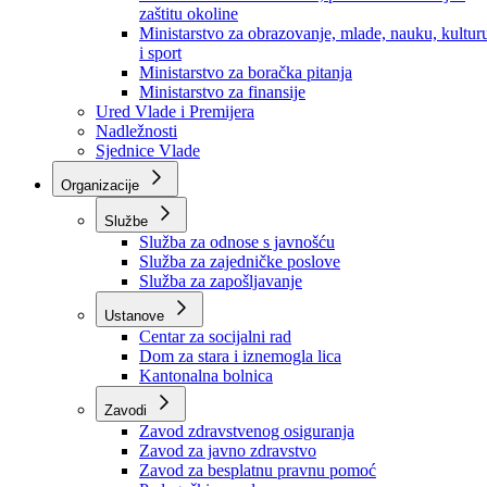
Ministarstvo za socijalnu politiku, zdravstvo,
raseljena lica i izbjeglice
Ministarstvo za urbanizam, prostorno uređenje i
zaštitu okoline
Ministarstvo za obrazovanje, mlade, nauku, kultur
i sport
Ministarstvo za boračka pitanja
Ministarstvo za finansije
Ured Vlade i Premijera
Nadležnosti
Sjednice Vlade
Organizacije
Službe
Služba za odnose s javnošću
Služba za zajedničke poslove
Služba za zapošljavanje
Ustanove
Centar za socijalni rad
Dom za stara i iznemogla lica
Kantonalna bolnica
Zavodi