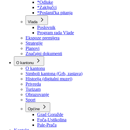
Program rada Skupštine
Budžet 2026
Zakoni
*Odluke
*Zaključci
*Poslanička pitanja
Vlada
Poslovnik
Program rada Vlade
Ekspoze premijera
Strategije
Planovi
Značajni dokumenti
O kantonu
O kantonu
Simboli kantona (Grb, zastava)
Historija (digitalni muzej)
Privreda
Turizam
Obrazovanje
Sport
Općine