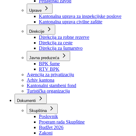
Zavod zdravstvenog osiguranja
Zavod za javno zdravstvo
Zavod za besplatnu pravnu pomoć
Pedagoški zavod
Uprave
Kantonalna uprava za inspekcijske poslove
Kantonalna uprava civilne zaštite
Direkcije
Direkcija za robne rezerve
Direkcija za ceste
Direkcija za šumarstvo
Javna preduzeća
BPK šume
RTV BPK
Agencija za privatizaciju
Arhiv kantona
Kantonalni stambeni fond
Turistička organizacija
Dokumenti
Skupština
Poslovnik