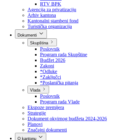
Direkcija za šumarstvo
Javna preduzeća
BPK šume
RTV BPK
Agencija za privatizaciju
Arhiv kantona
Kantonalni stambeni fond
Turistička organizacija
Dokumenti
Skupština
Poslovnik
Program rada Skupštine
Budžet 2026
Zakoni
*Odluke
*Zaključci
*Poslanička pitanja
Vlada
Poslovnik
Program rada Vlade
Ekspoze premijera
Strategije
Dokument okvirnog budžeta 2024-2026