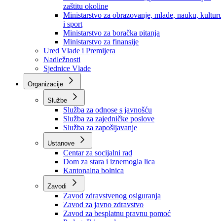
Ministarstvo za socijalnu politiku, zdravstvo,
raseljena lica i izbjeglice
Ministarstvo za urbanizam, prostorno uređenje i
zaštitu okoline
Ministarstvo za obrazovanje, mlade, nauku, kultur
i sport
Ministarstvo za boračka pitanja
Ministarstvo za finansije
Ured Vlade i Premijera
Nadležnosti
Sjednice Vlade
Organizacije
Službe
Služba za odnose s javnošću
Služba za zajedničke poslove
Služba za zapošljavanje
Ustanove
Centar za socijalni rad
Dom za stara i iznemogla lica
Kantonalna bolnica
Zavodi