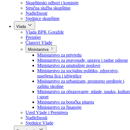
Poslanici po strankama
Poslanici po klubovima naroda
Kolegij skupštine
Skupštinski odbori i komisije
Stručna služba skupštine
Nadležnosti
Sjednice skupštine
Vlada
Vlada BPK Goražde
Premijer
Članovi Vlade
Ministarstva
Ministarstvo za privredu
Ministarstvo za pravosuđe, upravu i radne odnose
Ministarstvo za unutrašnje poslove
Ministarstvo za socijalnu politiku, zdravstvo,
raseljena lica i izbjeglice
Ministarstvo za urbanizam, prostorno uređenje i
zaštitu okoline
Ministarstvo za obrazovanje, mlade, nauku, kultur
i sport
Ministarstvo za boračka pitanja
Ministarstvo za finansije
Ured Vlade i Premijera