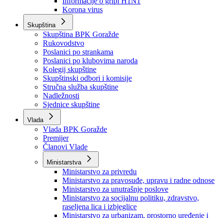
Izvještajno prognozna služba Ministarstva privrede
Izvještaj o radu
Izvještaj OC Uprave
Informacije o gripi H1N1
Korona virus
Skupština
Skupština BPK Goražde
Rukovodstvo
Poslanici po strankama
Poslanici po klubovima naroda
Kolegij skupštine
Skupštinski odbori i komisije
Stručna služba skupštine
Nadležnosti
Sjednice skupštine
Vlada
Vlada BPK Goražde
Premijer
Članovi Vlade
Ministarstva
Ministarstvo za privredu
Ministarstvo za pravosuđe, upravu i radne odnose
Ministarstvo za unutrašnje poslove