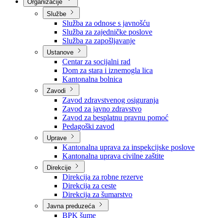
Nadležnosti
Sjednice Vlade
Organizacije
Službe
Služba za odnose s javnošću
Služba za zajedničke poslove
Služba za zapošljavanje
Ustanove
Centar za socijalni rad
Dom za stara i iznemogla lica
Kantonalna bolnica
Zavodi
Zavod zdravstvenog osiguranja
Zavod za javno zdravstvo
Zavod za besplatnu pravnu pomoć
Pedagoški zavod
Uprave
Kantonalna uprava za inspekcijske poslove
Kantonalna uprava civilne zaštite
Direkcije
Direkcija za robne rezerve
Direkcija za ceste