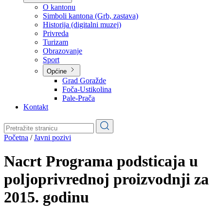
Planovi
Značajni dokumenti
O kantonu
O kantonu
Simboli kantona (Grb, zastava)
Historija (digitalni muzej)
Privreda
Turizam
Obrazovanje
Sport
Općine
Grad Goražde
Foča-Ustikolina
Pale-Prača
Kontakt
Početna
/
Javni pozivi
Nacrt Programa podsticaja u
poljoprivrednoj proizvodnji za