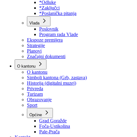
Program rada Skupštine
Budžet 2026
Zakoni
*Odluke
*Zaključci
*Poslanička pitanja
Vlada
Poslovnik
Program rada Vlade
Ekspoze premijera
Strategije
Planovi
Značajni dokumenti
O kantonu
O kantonu
Simboli kantona (Grb, zastava)
Historija (digitalni muzej)
Privreda
Turizam
Obrazovanje
Sport
Općine