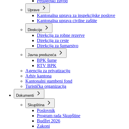
Zavod zdravstvenog osiguranja
Zavod za javno zdravstvo
Zavod za besplatnu pravnu pomoć
Pedagoški zavod
Uprave
Kantonalna uprava za inspekcijske poslove
Kantonalna uprava civilne zaštite
Direkcije
Direkcija za robne rezerve
Direkcija za ceste
Direkcija za šumarstvo
Javna preduzeća
BPK šume
RTV BPK
Agencija za privatizaciju
Arhiv kantona
Kantonalni stambeni fond
Turistička organizacija
Dokumenti
Skupština
Poslovnik