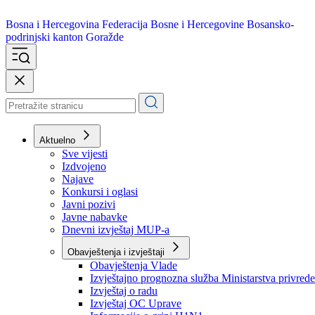
Bosna i Hercegovina
Federacija Bosne i Hercegovine
Bosansko-
podrinjski kanton Goražde
Aktuelno
Sve vijesti
Izdvojeno
Najave
Konkursi i oglasi
Javni pozivi
Javne nabavke
Dnevni izvještaj MUP-a
Obavještenja i izvještaji
Obavještenja Vlade