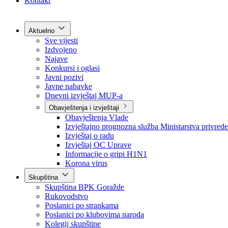
Grad Goražde
Foča-Ustikolina
Pale-Prača
Kontakt
Aktuelno
Sve vijesti
Izdvojeno
Najave
Konkursi i oglasi
Javni pozivi
Javne nabavke
Dnevni izvještaj MUP-a
Obavještenja i izvještaji
Obavještenja Vlade
Izvještajno prognozna služba Ministarstva privrede
Izvještaj o radu
Izvještaj OC Uprave
Informacije o gripi H1N1
Korona virus
Skupština
Skupština BPK Goražde
Rukovodstvo