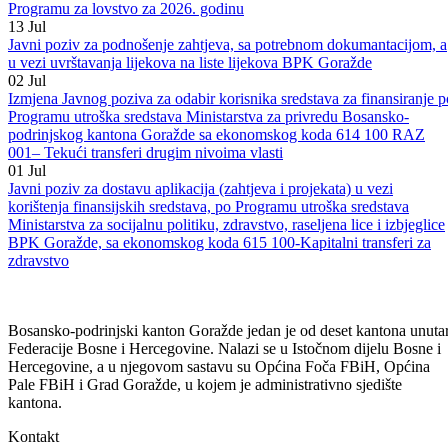
Goražde“ za 2026. godinu
13
Jul
Javni poziv za podnošenje projekata za korištenje sredstava po
Programu za lovstvo za 2026. godinu
13
Jul
Javni poziv za podnošenje zahtjeva, sa potrebnom dokumantacijom, a
u vezi uvrštavanja lijekova na liste lijekova BPK Goražde
02
Jul
Izmjena Javnog poziva za odabir korisnika sredstava za finansiranje p
Programu utroška sredstava Ministarstva za privredu Bosansko-
podrinjskog kantona Goražde sa ekonomskog koda 614 100 RAZ
001– Tekući transferi drugim nivoima vlasti
01
Jul
Javni poziv za dostavu aplikacija (zahtjeva i projekata) u vezi
korištenja finansijskih sredstava, po Programu utroška sredstava
Ministarstva za socijalnu politiku, zdravstvo, raseljena lice i izbjeglice
BPK Goražde, sa ekonomskog koda 615 100-Kapitalni transferi za
zdravstvo