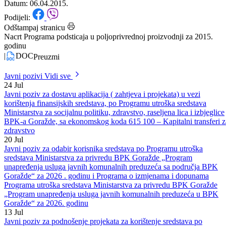
2015. godinu
Datum: 06.04.2015.
Podijeli:
Odštampaj stranicu
Nacrt Programa podsticaja u poljoprivrednoj proizvodnji za 2015.
godinu
|
DOC
Preuzmi
Javni pozivi
Vidi sve
24
Jul
Javni poziv za dostavu aplikacija ( zahtjeva i projekata) u vezi
korištenja finansijskih sredstava, po Programu utroška sredstava
Ministarstva za socijalnu politiku, zdravstvo, raseljena lica i izbjeglice
BPK-a Goražde, sa ekonomskog koda 615 100 – Kapitalni transferi z
zdravstvo
20
Jul
Javni poziv za odabir korisnika sredstava po Programu utroška
sredstava Ministarstva za privredu BPK Goražde „Program
unapređenja usluga javnih komunalnih preduzeća sa područja BPK
Goražde“ za 2026 . godinu i Programa o izmjenama i dopunama
Programa utroška sredstava Ministarstva za privredu BPK Goražde
„Program unapređenja usluga javnih komunalnih preduzeća u BPK