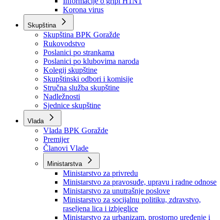
Izvještajno prognozna služba Ministarstva privrede
Izvještaj o radu
Izvještaj OC Uprave
Informacije o gripi H1N1
Korona virus
Skupština
Skupština BPK Goražde
Rukovodstvo
Poslanici po strankama
Poslanici po klubovima naroda
Kolegij skupštine
Skupštinski odbori i komisije
Stručna služba skupštine
Nadležnosti
Sjednice skupštine
Vlada
Vlada BPK Goražde
Premijer
Članovi Vlade
Ministarstva
Ministarstvo za privredu
Ministarstvo za pravosuđe, upravu i radne odnose
Ministarstvo za unutrašnje poslove