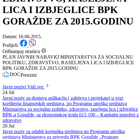
SOCIJALNU POLITIKU,
ZDRAVSTVO, RASELJENA
LICA I IZBJEGLICE BPK
GORAŽDE ZA 2015.GODINU
Datum: 16.06.2015.
Podijeli:
Odštampaj stranicu
PLAN JAVNIH NABAVKI MINISTARSTVA ZA SOCIJALNU
POLITIKU, ZDRAVSTVO, RASELJENA LICA I IZBJEGLICE
BPK GORAŽDE ZA 2015.GODINU
|
DOC
Preuzmi
Javni pozivi
Vidi sve
24
Jul
Javni poziv za dostavu aplikacija ( zahtjeva i projekata) u vezi
korištenja finansijskih sredstava, po Programu utroška sredstava
Ministarstva za socijalnu politiku, zdravstvo, raseljena lica i izbjeglice
BPK-a Goražde, sa ekonomskog koda 615 100 – Kapitalni transferi z
zdravstvo