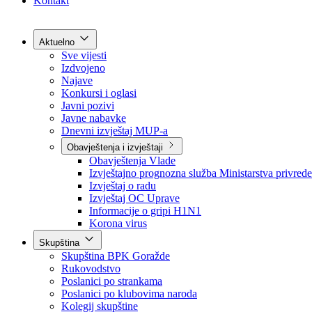
Grad Goražde
Foča-Ustikolina
Pale-Prača
Kontakt
Aktuelno
Sve vijesti
Izdvojeno
Najave
Konkursi i oglasi
Javni pozivi
Javne nabavke
Dnevni izvještaj MUP-a
Obavještenja i izvještaji
Obavještenja Vlade
Izvještajno prognozna služba Ministarstva privrede
Izvještaj o radu
Izvještaj OC Uprave
Informacije o gripi H1N1
Korona virus
Skupština
Skupština BPK Goražde
Rukovodstvo