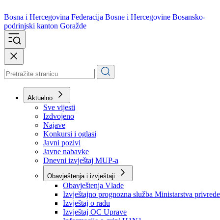
Bosna i Hercegovina
Federacija Bosne i Hercegovine
Bosansko-
podrinjski kanton Goražde
Aktuelno
Sve vijesti
Izdvojeno
Najave
Konkursi i oglasi
Javni pozivi
Javne nabavke
Dnevni izvještaj MUP-a
Obavještenja i izvještaji
Obavještenja Vlade