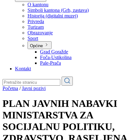
Planovi
Značajni dokumenti
O kantonu
O kantonu
Simboli kantona (Grb, zastava)
Historija (digitalni muzej)
Privreda
Turizam
Obrazovanje
Sport
Općine
Grad Goražde
Foča-Ustikolina
Pale-Prača
Kontakt
Početna
/
Javni pozivi
PLAN JAVNIH NABAVKI
MINISTARSTVA ZA