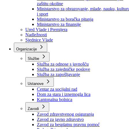
Ministarstvo za socijalnu politiku, zdravstvo,
raseljena lica i izbjeglice
Ministarstvo za urbanizam, prostorno uređenje i
zaštitu okoline
Ministarstvo za obrazovanje, mlade, nauku, kultur
i sport
Ministarstvo za boračka pitanja
Ministarstvo za finansije
Ured Vlade i Premijera
Nadležnosti
Sjednice Vlade
Organizacije
Službe
Služba za odnose s javnošću
Služba za zajedničke poslove
Služba za zapošljavanje
Ustanove
Centar za socijalni rad
Dom za stara i iznemogla lica
Kantonalna bolnica
Zavodi