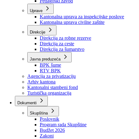
Zavod zdravstvenog osiguranja
Zavod za javno zdravstvo
Zavod za besplatnu pravnu pomoć
Pedagoški zavod
Uprave
Kantonalna uprava za inspekcijske poslove
Kantonalna uprava civilne zaštite
Direkcije
Direkcija za robne rezerve
Direkcija za ceste
Direkcija za šumarstvo
Javna preduzeća
BPK šume
RTV BPK
Agencija za privatizaciju
Arhiv kantona
Kantonalni stambeni fond
Turistička organizacija
Dokumenti
Skupština
Poslovnik