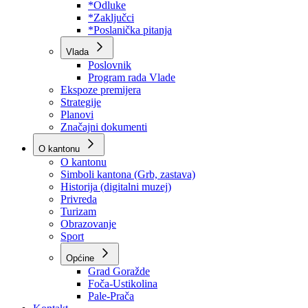
Program rada Skupštine
Budžet 2026
Zakoni
*Odluke
*Zaključci
*Poslanička pitanja
Vlada
Poslovnik
Program rada Vlade
Ekspoze premijera
Strategije
Planovi
Značajni dokumenti
O kantonu
O kantonu
Simboli kantona (Grb, zastava)
Historija (digitalni muzej)
Privreda
Turizam
Obrazovanje
Sport
Općine