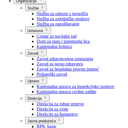
Nadležnosti
Sjednice Vlade
Organizacije
Službe
Služba za odnose s javnošću
Služba za zajedničke poslove
Služba za zapošljavanje
Ustanove
Centar za socijalni rad
Dom za stara i iznemogla lica
Kantonalna bolnica
Zavodi
Zavod zdravstvenog osiguranja
Zavod za javno zdravstvo
Zavod za besplatnu pravnu pomoć
Pedagoški zavod
Uprave
Kantonalna uprava za inspekcijske poslove
Kantonalna uprava civilne zaštite
Direkcije
Direkcija za robne rezerve
Direkcija za ceste