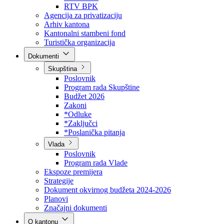
Direkcija za šumarstvo
Javna preduzeća
BPK šume
RTV BPK
Agencija za privatizaciju
Arhiv kantona
Kantonalni stambeni fond
Turistička organizacija
Dokumenti
Skupština
Poslovnik
Program rada Skupštine
Budžet 2026
Zakoni
*Odluke
*Zaključci
*Poslanička pitanja
Vlada
Poslovnik
Program rada Vlade
Ekspoze premijera
Strategije
Dokument okvirnog budžeta 2024-2026