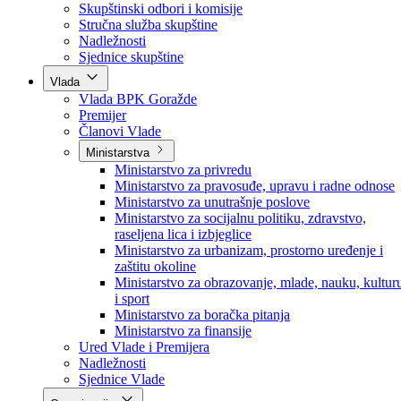
Poslanici po strankama
Poslanici po klubovima naroda
Kolegij skupštine
Skupštinski odbori i komisije
Stručna služba skupštine
Nadležnosti
Sjednice skupštine
Vlada
Vlada BPK Goražde
Premijer
Članovi Vlade
Ministarstva
Ministarstvo za privredu
Ministarstvo za pravosuđe, upravu i radne odnose
Ministarstvo za unutrašnje poslove
Ministarstvo za socijalnu politiku, zdravstvo,
raseljena lica i izbjeglice
Ministarstvo za urbanizam, prostorno uređenje i
zaštitu okoline
Ministarstvo za obrazovanje, mlade, nauku, kultur
i sport
Ministarstvo za boračka pitanja
Ministarstvo za finansije
Ured Vlade i Premijera