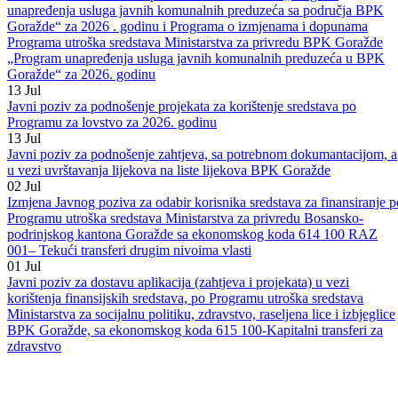
20
Jul
Javni poziv za odabir korisnika sredstava po Programu utroška
sredstava Ministarstva za privredu BPK Goražde „Program
unapređenja usluga javnih komunalnih preduzeća sa područja BPK
Goražde“ za 2026 . godinu i Programa o izmjenama i dopunama
Programa utroška sredstava Ministarstva za privredu BPK Goražde
„Program unapređenja usluga javnih komunalnih preduzeća u BPK
Goražde“ za 2026. godinu
13
Jul
Javni poziv za podnošenje projekata za korištenje sredstava po
Programu za lovstvo za 2026. godinu
13
Jul
Javni poziv za podnošenje zahtjeva, sa potrebnom dokumantacijom, a
u vezi uvrštavanja lijekova na liste lijekova BPK Goražde
02
Jul
Izmjena Javnog poziva za odabir korisnika sredstava za finansiranje p
Programu utroška sredstava Ministarstva za privredu Bosansko-
podrinjskog kantona Goražde sa ekonomskog koda 614 100 RAZ
001– Tekući transferi drugim nivoima vlasti
01
Jul
Javni poziv za dostavu aplikacija (zahtjeva i projekata) u vezi
korištenja finansijskih sredstava, po Programu utroška sredstava
Ministarstva za socijalnu politiku, zdravstvo, raseljena lice i izbjeglice
BPK Goražde, sa ekonomskog koda 615 100-Kapitalni transferi za
zdravstvo