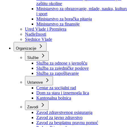
Ministarstvo za socijalnu politiku, zdravstvo,
raseljena lica i izbjeglice
Ministarstvo za urbanizam, prostorno uređenje i
zaštitu okoline
Ministarstvo za obrazovanje, mlade, nauku, kultur
i sport
Ministarstvo za boračka pitanja
Ministarstvo za finansije
Ured Vlade i Premijera
Nadležnosti
Sjednice Vlade
Organizacije
Službe
Služba za odnose s javnošću
Služba za zajedničke poslove
Služba za zapošljavanje
Ustanove
Centar za socijalni rad
Dom za stara i iznemogla lica
Kantonalna bolnica
Zavodi