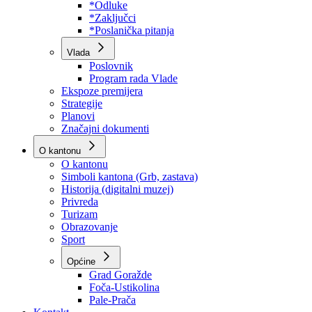
Program rada Skupštine
Budžet 2026
Zakoni
*Odluke
*Zaključci
*Poslanička pitanja
Vlada
Poslovnik
Program rada Vlade
Ekspoze premijera
Strategije
Planovi
Značajni dokumenti
O kantonu
O kantonu
Simboli kantona (Grb, zastava)
Historija (digitalni muzej)
Privreda
Turizam
Obrazovanje
Sport
Općine