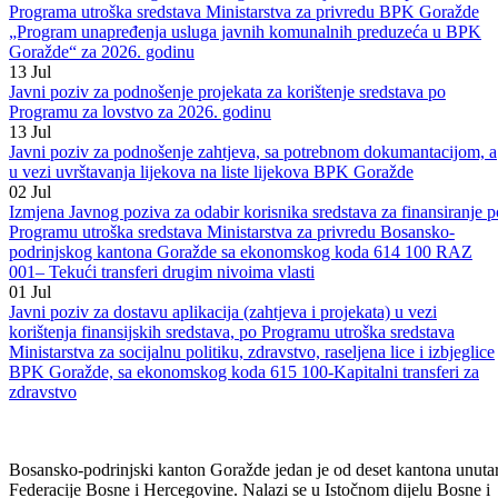
sredstava Ministarstva za privredu BPK Goražde „Program
unapređenja usluga javnih komunalnih preduzeća sa područja BPK
Goražde“ za 2026 . godinu i Programa o izmjenama i dopunama
Programa utroška sredstava Ministarstva za privredu BPK Goražde
„Program unapređenja usluga javnih komunalnih preduzeća u BPK
Goražde“ za 2026. godinu
13
Jul
Javni poziv za podnošenje projekata za korištenje sredstava po
Programu za lovstvo za 2026. godinu
13
Jul
Javni poziv za podnošenje zahtjeva, sa potrebnom dokumantacijom, a
u vezi uvrštavanja lijekova na liste lijekova BPK Goražde
02
Jul
Izmjena Javnog poziva za odabir korisnika sredstava za finansiranje p
Programu utroška sredstava Ministarstva za privredu Bosansko-
podrinjskog kantona Goražde sa ekonomskog koda 614 100 RAZ
001– Tekući transferi drugim nivoima vlasti
01
Jul
Javni poziv za dostavu aplikacija (zahtjeva i projekata) u vezi
korištenja finansijskih sredstava, po Programu utroška sredstava
Ministarstva za socijalnu politiku, zdravstvo, raseljena lice i izbjeglice
BPK Goražde, sa ekonomskog koda 615 100-Kapitalni transferi za
zdravstvo