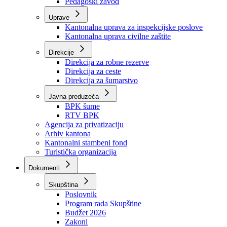
Zavod zdravstvenog osiguranja
Zavod za javno zdravstvo
Zavod za besplatnu pravnu pomoć
Pedagoški zavod
Uprave
Kantonalna uprava za inspekcijske poslove
Kantonalna uprava civilne zaštite
Direkcije
Direkcija za robne rezerve
Direkcija za ceste
Direkcija za šumarstvo
Javna preduzeća
BPK šume
RTV BPK
Agencija za privatizaciju
Arhiv kantona
Kantonalni stambeni fond
Turistička organizacija
Dokumenti
Skupština
Poslovnik