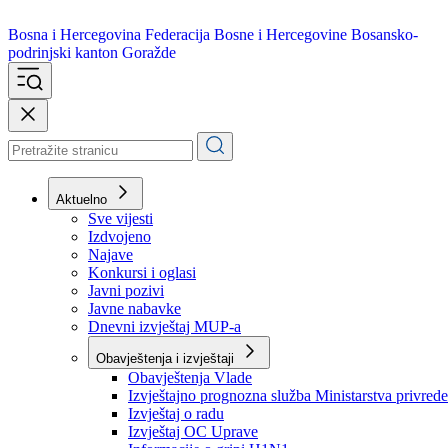
Bosna i Hercegovina
Federacija Bosne i Hercegovine
Bosansko-
podrinjski kanton Goražde
Aktuelno
Sve vijesti
Izdvojeno
Najave
Konkursi i oglasi
Javni pozivi
Javne nabavke
Dnevni izvještaj MUP-a
Obavještenja i izvještaji
Obavještenja Vlade