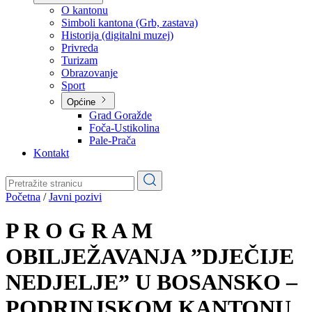
Planovi
Značajni dokumenti
O kantonu
O kantonu
Simboli kantona (Grb, zastava)
Historija (digitalni muzej)
Privreda
Turizam
Obrazovanje
Sport
Općine
Grad Goražde
Foča-Ustikolina
Pale-Prača
Kontakt
Početna
/
Javni pozivi
P R O G R A M
OBILJEŽAVANJA ”DJEČIJE