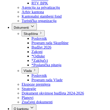
Direkcija za šumarstvo
Javna preduzeća
BPK šume
RTV BPK
Agencija za privatizaciju
Arhiv kantona
Kantonalni stambeni fond
Turistička organizacija
Dokumenti
Skupština
Poslovnik
Program rada Skupštine
Budžet 2026
Zakoni
*Odluke
*Zaključci
*Poslanička pitanja
Vlada
Poslovnik
Program rada Vlade
Ekspoze premijera
Strategije
Dokument okvirnog budžeta 2024-2026