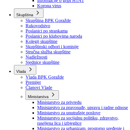
Izvještajno prognozna služba Ministarstva privrede
Izvještaj o radu
Izvještaj OC Uprave
Informacije o gripi H1N1
Korona virus
Skupština
Skupština BPK Goražde
Rukovodstvo
Poslanici po strankama
Poslanici po klubovima naroda
Kolegij skupštine
Skupštinski odbori i komisije
Stručna služba skupštine
Nadležnosti
Sjednice skupštine
Vlada
Vlada BPK Goražde
Premijer
Članovi Vlade
Ministarstva
Ministarstvo za privredu
Ministarstvo za pravosuđe, upravu i radne odnose
Ministarstvo za unutrašnje poslove