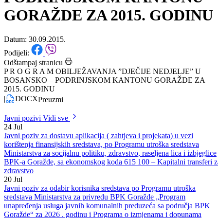
NEDJELJE” U BOSANSKO –
PODRINJSKOM KANTONU
GORAŽDE ZA 2015. GODINU
Datum: 30.09.2015.
Podijeli:
Odštampaj stranicu
P R O G R A M OBILJEŽAVANJA ”DJEČIJE NEDJELJE” U
BOSANSKO – PODRINJSKOM KANTONU GORAŽDE ZA
2015. GODINU
|
DOCX
Preuzmi
Javni pozivi
Vidi sve
24
Jul
Javni poziv za dostavu aplikacija ( zahtjeva i projekata) u vezi
korištenja finansijskih sredstava, po Programu utroška sredstava
Ministarstva za socijalnu politiku, zdravstvo, raseljena lica i izbjeglice
BPK-a Goražde, sa ekonomskog koda 615 100 – Kapitalni transferi z
zdravstvo
20
Jul
Javni poziv za odabir korisnika sredstava po Programu utroška