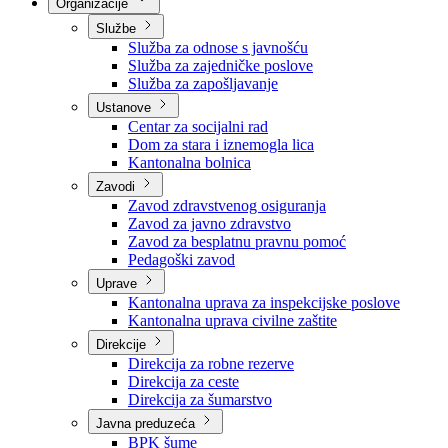
Nadležnosti
Sjednice Vlade
Organizacije
Službe
Služba za odnose s javnošću
Služba za zajedničke poslove
Služba za zapošljavanje
Ustanove
Centar za socijalni rad
Dom za stara i iznemogla lica
Kantonalna bolnica
Zavodi
Zavod zdravstvenog osiguranja
Zavod za javno zdravstvo
Zavod za besplatnu pravnu pomoć
Pedagoški zavod
Uprave
Kantonalna uprava za inspekcijske poslove
Kantonalna uprava civilne zaštite
Direkcije
Direkcija za robne rezerve
Direkcija za ceste