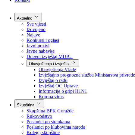
Grad Goražde
Foča-Ustikolina
Pale-Prača
Kontakt
Aktuelno
Sve vijesti
Izdvojeno
Najave
Konkursi i oglasi
Javni pozivi
Javne nabavke
Dnevni izvještaj MUP-a
Obavještenja i izvještaji
Obavještenja Vlade
Izvještajno prognozna služba Ministarstva privrede
Izvještaj o radu
Izvještaj OC Uprave
Informacije o gripi H1N1
Korona virus
Skupština
Skupština BPK Goražde
Rukovodstvo