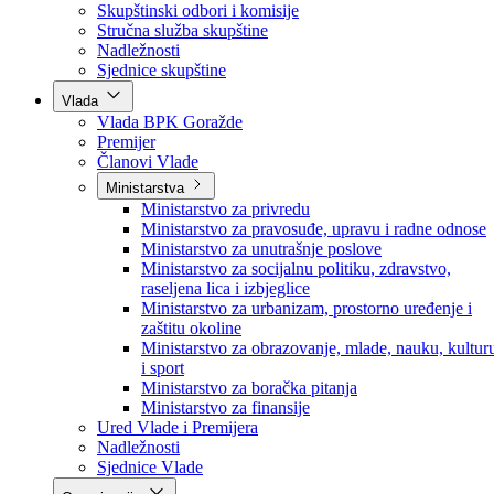
Poslanici po strankama
Poslanici po klubovima naroda
Kolegij skupštine
Skupštinski odbori i komisije
Stručna služba skupštine
Nadležnosti
Sjednice skupštine
Vlada
Vlada BPK Goražde
Premijer
Članovi Vlade
Ministarstva
Ministarstvo za privredu
Ministarstvo za pravosuđe, upravu i radne odnose
Ministarstvo za unutrašnje poslove
Ministarstvo za socijalnu politiku, zdravstvo,
raseljena lica i izbjeglice
Ministarstvo za urbanizam, prostorno uređenje i
zaštitu okoline
Ministarstvo za obrazovanje, mlade, nauku, kultur
i sport
Ministarstvo za boračka pitanja
Ministarstvo za finansije
Ured Vlade i Premijera