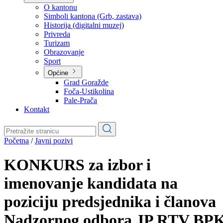
Planovi
Značajni dokumenti
O kantonu
O kantonu
Simboli kantona (Grb, zastava)
Historija (digitalni muzej)
Privreda
Turizam
Obrazovanje
Sport
Općine
Grad Goražde
Foča-Ustikolina
Pale-Prača
Kontakt
Početna
/
Javni pozivi
KONKURS za izbor i
imenovanje kandidata na