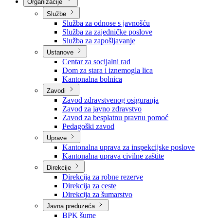
Nadležnosti
Sjednice Vlade
Organizacije
Službe
Služba za odnose s javnošću
Služba za zajedničke poslove
Služba za zapošljavanje
Ustanove
Centar za socijalni rad
Dom za stara i iznemogla lica
Kantonalna bolnica
Zavodi
Zavod zdravstvenog osiguranja
Zavod za javno zdravstvo
Zavod za besplatnu pravnu pomoć
Pedagoški zavod
Uprave
Kantonalna uprava za inspekcijske poslove
Kantonalna uprava civilne zaštite
Direkcije
Direkcija za robne rezerve
Direkcija za ceste