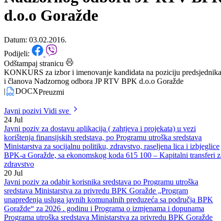
poziciju predsjednika i članova
Nadzornog odbora JP RTV BP
d.o.o Goražde
Datum: 03.02.2016.
Podijeli:
Odštampaj stranicu
KONKURS za izbor i imenovanje kandidata na poziciju predsjednik
i članova Nadzornog odbora JP RTV BPK d.o.o Goražde
|
DOCX
Preuzmi
Javni pozivi
Vidi sve
24
Jul
Javni poziv za dostavu aplikacija ( zahtjeva i projekata) u vezi
korištenja finansijskih sredstava, po Programu utroška sredstava
Ministarstva za socijalnu politiku, zdravstvo, raseljena lica i izbjeglice
BPK-a Goražde, sa ekonomskog koda 615 100 – Kapitalni transferi z
zdravstvo
20
Jul
Javni poziv za odabir korisnika sredstava po Programu utroška
sredstava Ministarstva za privredu BPK Goražde „Program