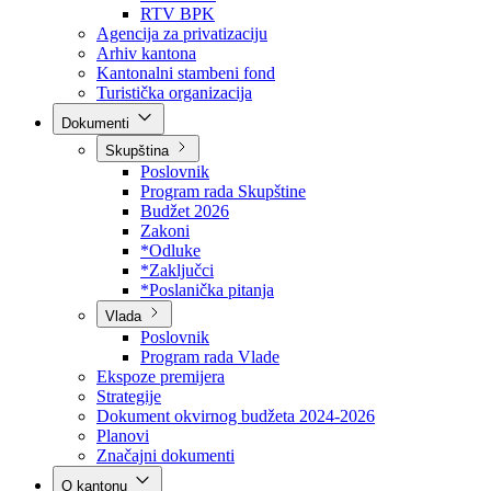
Direkcija za šumarstvo
Javna preduzeća
BPK šume
RTV BPK
Agencija za privatizaciju
Arhiv kantona
Kantonalni stambeni fond
Turistička organizacija
Dokumenti
Skupština
Poslovnik
Program rada Skupštine
Budžet 2026
Zakoni
*Odluke
*Zaključci
*Poslanička pitanja
Vlada
Poslovnik
Program rada Vlade
Ekspoze premijera
Strategije
Dokument okvirnog budžeta 2024-2026