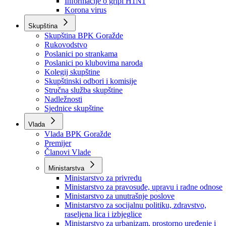
Izvještajno prognozna služba Ministarstva privrede
Izvještaj o radu
Izvještaj OC Uprave
Informacije o gripi H1N1
Korona virus
Skupština
Skupština BPK Goražde
Rukovodstvo
Poslanici po strankama
Poslanici po klubovima naroda
Kolegij skupštine
Skupštinski odbori i komisije
Stručna služba skupštine
Nadležnosti
Sjednice skupštine
Vlada
Vlada BPK Goražde
Premijer
Članovi Vlade
Ministarstva
Ministarstvo za privredu
Ministarstvo za pravosuđe, upravu i radne odnose
Ministarstvo za unutrašnje poslove