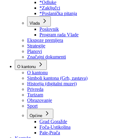
Program rada Skupštine
Budžet 2026
Zakoni
*Odluke
*Zaključci
*Poslanička pitanja
Vlada
Poslovnik
Program rada Vlade
Ekspoze premijera
Strategije
Planovi
Značajni dokumenti
O kantonu
O kantonu
Simboli kantona (Grb, zastava)
Historija (digitalni muzej)
Privreda
Turizam
Obrazovanje
Sport
Općine