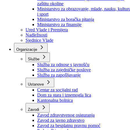
Ministarstvo za socijalnu politiku, zdravstvo,
raseljena lica i izbjeglice
Ministarstvo za urbanizam, prostorno uređenje i
zaštitu okoline
Ministarstvo za obrazovanje, mlade, nauku, kultur
i sport
Ministarstvo za boračka pitanja
Ministarstvo za finansije
Ured Vlade i Premijera
Nadležnosti
Sjednice Vlade
Organizacije
Službe
Služba za odnose s javnošću
Služba za zajedničke poslove
Služba za zapošljavanje
Ustanove
Centar za socijalni rad
Dom za stara i iznemogla lica
Kantonalna bolnica
Zavodi