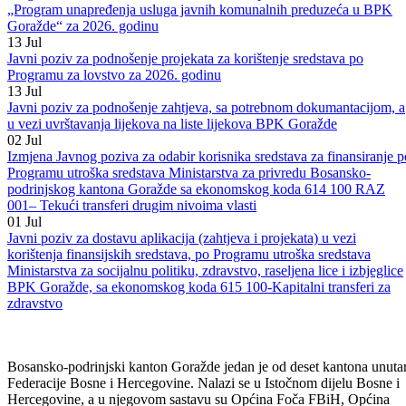
unapređenja usluga javnih komunalnih preduzeća sa područja BPK
Goražde“ za 2026 . godinu i Programa o izmjenama i dopunama
Programa utroška sredstava Ministarstva za privredu BPK Goražde
„Program unapređenja usluga javnih komunalnih preduzeća u BPK
Goražde“ za 2026. godinu
13
Jul
Javni poziv za podnošenje projekata za korištenje sredstava po
Programu za lovstvo za 2026. godinu
13
Jul
Javni poziv za podnošenje zahtjeva, sa potrebnom dokumantacijom, a
u vezi uvrštavanja lijekova na liste lijekova BPK Goražde
02
Jul
Izmjena Javnog poziva za odabir korisnika sredstava za finansiranje p
Programu utroška sredstava Ministarstva za privredu Bosansko-
podrinjskog kantona Goražde sa ekonomskog koda 614 100 RAZ
001– Tekući transferi drugim nivoima vlasti
01
Jul
Javni poziv za dostavu aplikacija (zahtjeva i projekata) u vezi
korištenja finansijskih sredstava, po Programu utroška sredstava
Ministarstva za socijalnu politiku, zdravstvo, raseljena lice i izbjeglice
BPK Goražde, sa ekonomskog koda 615 100-Kapitalni transferi za
zdravstvo