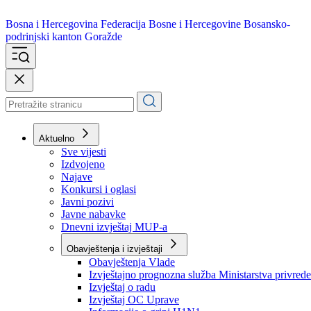
Bosna i Hercegovina
Federacija Bosne i Hercegovine
Bosansko-
podrinjski kanton Goražde
Aktuelno
Sve vijesti
Izdvojeno
Najave
Konkursi i oglasi
Javni pozivi
Javne nabavke
Dnevni izvještaj MUP-a
Obavještenja i izvještaji
Obavještenja Vlade