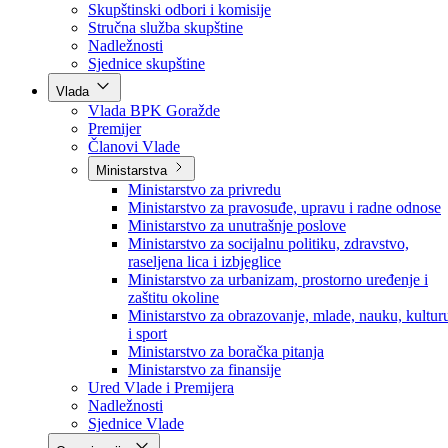
Poslanici po strankama
Poslanici po klubovima naroda
Kolegij skupštine
Skupštinski odbori i komisije
Stručna služba skupštine
Nadležnosti
Sjednice skupštine
Vlada
Vlada BPK Goražde
Premijer
Članovi Vlade
Ministarstva
Ministarstvo za privredu
Ministarstvo za pravosuđe, upravu i radne odnose
Ministarstvo za unutrašnje poslove
Ministarstvo za socijalnu politiku, zdravstvo,
raseljena lica i izbjeglice
Ministarstvo za urbanizam, prostorno uređenje i
zaštitu okoline
Ministarstvo za obrazovanje, mlade, nauku, kultur
i sport
Ministarstvo za boračka pitanja
Ministarstvo za finansije
Ured Vlade i Premijera