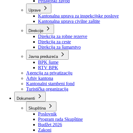
Zavod zdravstvenog osiguranja
Zavod za javno zdravstvo
Zavod za besplatnu pravnu pomoć
Pedagoški zavod
Uprave
Kantonalna uprava za inspekcijske poslove
Kantonalna uprava civilne zaštite
Direkcije
Direkcija za robne rezerve
Direkcija za ceste
Direkcija za šumarstvo
Javna preduzeća
BPK šume
RTV BPK
Agencija za privatizaciju
Arhiv kantona
Kantonalni stambeni fond
Turistička organizacija
Dokumenti
Skupština
Poslovnik