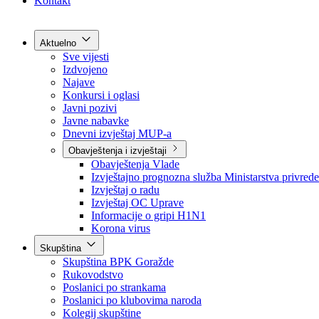
Grad Goražde
Foča-Ustikolina
Pale-Prača
Kontakt
Aktuelno
Sve vijesti
Izdvojeno
Najave
Konkursi i oglasi
Javni pozivi
Javne nabavke
Dnevni izvještaj MUP-a
Obavještenja i izvještaji
Obavještenja Vlade
Izvještajno prognozna služba Ministarstva privrede
Izvještaj o radu
Izvještaj OC Uprave
Informacije o gripi H1N1
Korona virus
Skupština
Skupština BPK Goražde
Rukovodstvo