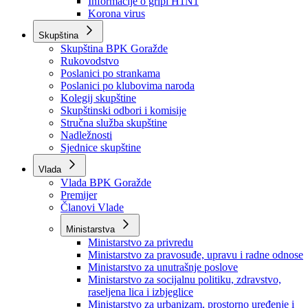
Izvještajno prognozna služba Ministarstva privrede
Izvještaj o radu
Izvještaj OC Uprave
Informacije o gripi H1N1
Korona virus
Skupština
Skupština BPK Goražde
Rukovodstvo
Poslanici po strankama
Poslanici po klubovima naroda
Kolegij skupštine
Skupštinski odbori i komisije
Stručna služba skupštine
Nadležnosti
Sjednice skupštine
Vlada
Vlada BPK Goražde
Premijer
Članovi Vlade
Ministarstva
Ministarstvo za privredu
Ministarstvo za pravosuđe, upravu i radne odnose
Ministarstvo za unutrašnje poslove