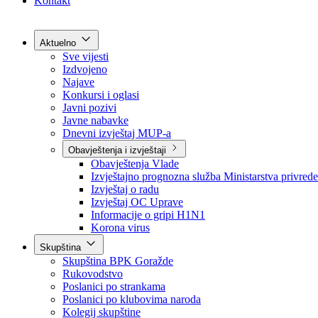
Grad Goražde
Foča-Ustikolina
Pale-Prača
Kontakt
Aktuelno
Sve vijesti
Izdvojeno
Najave
Konkursi i oglasi
Javni pozivi
Javne nabavke
Dnevni izvještaj MUP-a
Obavještenja i izvještaji
Obavještenja Vlade
Izvještajno prognozna služba Ministarstva privrede
Izvještaj o radu
Izvještaj OC Uprave
Informacije o gripi H1N1
Korona virus
Skupština
Skupština BPK Goražde
Rukovodstvo