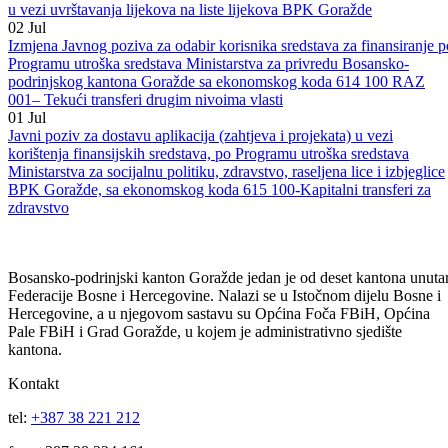
Programu za lovstvo za 2026. godinu
13
Jul
Javni poziv za podnošenje zahtjeva, sa potrebnom dokumantacijom, a
u vezi uvrštavanja lijekova na liste lijekova BPK Goražde
02
Jul
Izmjena Javnog poziva za odabir korisnika sredstava za finansiranje p
Programu utroška sredstava Ministarstva za privredu Bosansko-
podrinjskog kantona Goražde sa ekonomskog koda 614 100 RAZ
001– Tekući transferi drugim nivoima vlasti
01
Jul
Javni poziv za dostavu aplikacija (zahtjeva i projekata) u vezi
korištenja finansijskih sredstava, po Programu utroška sredstava
Ministarstva za socijalnu politiku, zdravstvo, raseljena lice i izbjeglice
BPK Goražde, sa ekonomskog koda 615 100-Kapitalni transferi za
zdravstvo