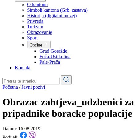
Planovi
Značajni dokumenti
O kantonu
O kantonu
Simboli kantona (Grb, zastava)
Historija (digitalni muzej)
Privreda
Turizam
Obrazovanje
Sport
Općine
Grad Goražde
Foča-Ustikolina
Pale-Prača
Kontakt
Početna
/
Javni pozivi
Obrazac zahtjeva_udzbenici za
pripadnike boracke populacije