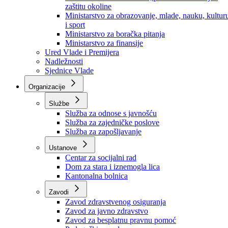
Ministarstvo za socijalnu politiku, zdravstvo,
raseljena lica i izbjeglice
Ministarstvo za urbanizam, prostorno uređenje i
zaštitu okoline
Ministarstvo za obrazovanje, mlade, nauku, kultur
i sport
Ministarstvo za boračka pitanja
Ministarstvo za finansije
Ured Vlade i Premijera
Nadležnosti
Sjednice Vlade
Organizacije
Službe
Služba za odnose s javnošću
Služba za zajedničke poslove
Služba za zapošljavanje
Ustanove
Centar za socijalni rad
Dom za stara i iznemogla lica
Kantonalna bolnica
Zavodi