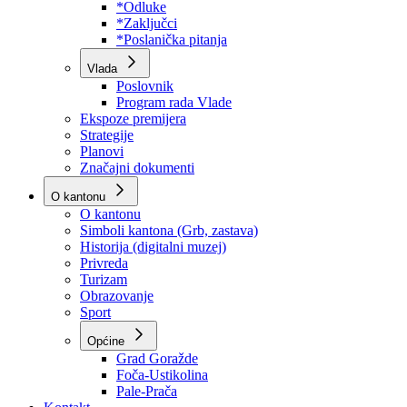
Program rada Skupštine
Budžet 2026
Zakoni
*Odluke
*Zaključci
*Poslanička pitanja
Vlada
Poslovnik
Program rada Vlade
Ekspoze premijera
Strategije
Planovi
Značajni dokumenti
O kantonu
O kantonu
Simboli kantona (Grb, zastava)
Historija (digitalni muzej)
Privreda
Turizam
Obrazovanje
Sport
Općine