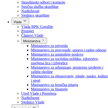
Poslanici po strankama
Poslanici po klubovima naroda
Kolegij skupštine
Skupštinski odbori i komisije
Stručna služba skupštine
Nadležnosti
Sjednice skupštine
Vlada
Vlada BPK Goražde
Premijer
Članovi Vlade
Ministarstva
Ministarstvo za privredu
Ministarstvo za pravosuđe, upravu i radne odnose
Ministarstvo za unutrašnje poslove
Ministarstvo za socijalnu politiku, zdravstvo,
raseljena lica i izbjeglice
Ministarstvo za urbanizam, prostorno uređenje i
zaštitu okoline
Ministarstvo za obrazovanje, mlade, nauku, kultur
i sport
Ministarstvo za boračka pitanja
Ministarstvo za finansije
Ured Vlade i Premijera