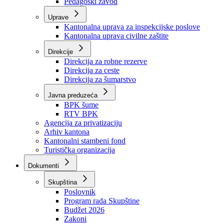
Zavod zdravstvenog osiguranja
Zavod za javno zdravstvo
Zavod za besplatnu pravnu pomoć
Pedagoški zavod
Uprave
Kantonalna uprava za inspekcijske poslove
Kantonalna uprava civilne zaštite
Direkcije
Direkcija za robne rezerve
Direkcija za ceste
Direkcija za šumarstvo
Javna preduzeća
BPK šume
RTV BPK
Agencija za privatizaciju
Arhiv kantona
Kantonalni stambeni fond
Turistička organizacija
Dokumenti
Skupština
Poslovnik