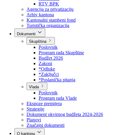
Direkcija za šumarstvo
Javna preduzeća
BPK šume
RTV BPK
Agencija za privatizaciju
Arhiv kantona
Kantonalni stambeni fond
Turistička organizacija
Dokumenti
Skupština
Poslovnik
Program rada Skupštine
Budžet 2026
Zakoni
*Odluke
*Zaključci
*Poslanička pitanja
Vlada
Poslovnik
Program rada Vlade
Ekspoze premijera
Strategije
Dokument okvirnog budžeta 2024-2026