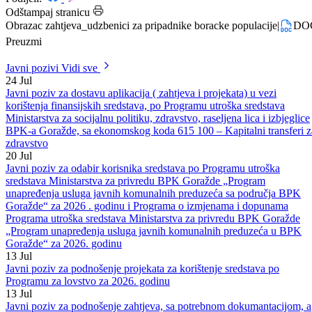
Datum: 16.08.2019.
Podijeli:
Odštampaj stranicu
Obrazac zahtjeva_udzbenici za pripadnike boracke populacije
|
DO
Preuzmi
Javni pozivi
Vidi sve
24
Jul
Javni poziv za dostavu aplikacija ( zahtjeva i projekata) u vezi
korištenja finansijskih sredstava, po Programu utroška sredstava
Ministarstva za socijalnu politiku, zdravstvo, raseljena lica i izbjeglice
BPK-a Goražde, sa ekonomskog koda 615 100 – Kapitalni transferi z
zdravstvo
20
Jul
Javni poziv za odabir korisnika sredstava po Programu utroška
sredstava Ministarstva za privredu BPK Goražde „Program
unapređenja usluga javnih komunalnih preduzeća sa područja BPK
Goražde“ za 2026 . godinu i Programa o izmjenama i dopunama
Programa utroška sredstava Ministarstva za privredu BPK Goražde
„Program unapređenja usluga javnih komunalnih preduzeća u BPK
Goražde“ za 2026. godinu
13
Jul
Javni poziv za podnošenje projekata za korištenje sredstava po