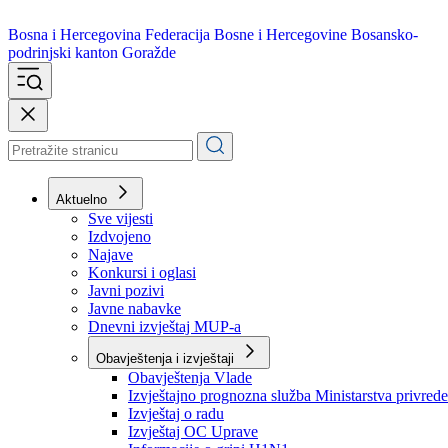
Bosna i Hercegovina
Federacija Bosne i Hercegovine
Bosansko-
podrinjski kanton Goražde
Aktuelno
Sve vijesti
Izdvojeno
Najave
Konkursi i oglasi
Javni pozivi
Javne nabavke
Dnevni izvještaj MUP-a
Obavještenja i izvještaji
Obavještenja Vlade