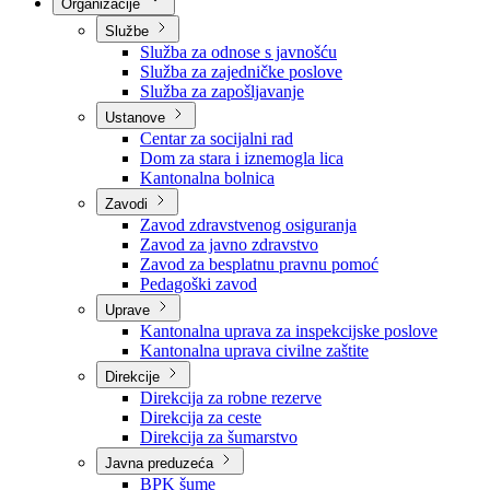
Nadležnosti
Sjednice Vlade
Organizacije
Službe
Služba za odnose s javnošću
Služba za zajedničke poslove
Služba za zapošljavanje
Ustanove
Centar za socijalni rad
Dom za stara i iznemogla lica
Kantonalna bolnica
Zavodi
Zavod zdravstvenog osiguranja
Zavod za javno zdravstvo
Zavod za besplatnu pravnu pomoć
Pedagoški zavod
Uprave
Kantonalna uprava za inspekcijske poslove
Kantonalna uprava civilne zaštite
Direkcije
Direkcija za robne rezerve
Direkcija za ceste