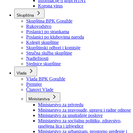
Izvještajno prognozna služba Ministarstva privrede
Izvještaj o radu
Izvještaj OC Uprave
Informacije o gripi H1N1
Korona virus
Skupština
Skupština BPK Goražde
Rukovodstvo
Poslanici po strankama
Poslanici po klubovima naroda
Kolegij skupštine
Skupštinski odbori i komisije
Stručna služba skupštine
Nadležnosti
Sjednice skupštine
Vlada
Vlada BPK Goražde
Premijer
Članovi Vlade
Ministarstva
Ministarstvo za privredu
Ministarstvo za pravosuđe, upravu i radne odnose
Ministarstvo za unutrašnje poslove