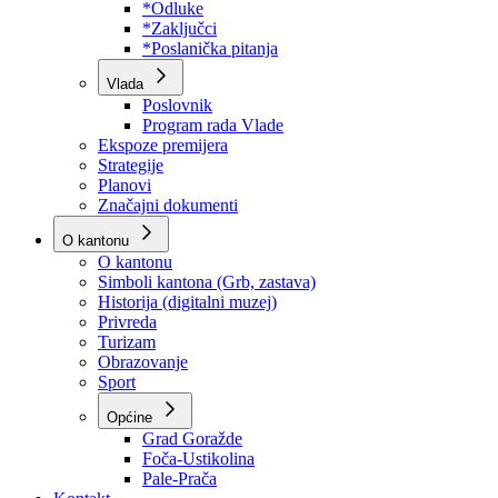
Program rada Skupštine
Budžet 2026
Zakoni
*Odluke
*Zaključci
*Poslanička pitanja
Vlada
Poslovnik
Program rada Vlade
Ekspoze premijera
Strategije
Planovi
Značajni dokumenti
O kantonu
O kantonu
Simboli kantona (Grb, zastava)
Historija (digitalni muzej)
Privreda
Turizam
Obrazovanje
Sport
Općine