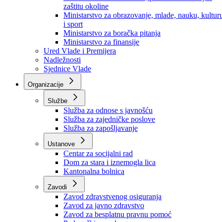
Ministarstvo za socijalnu politiku, zdravstvo,
raseljena lica i izbjeglice
Ministarstvo za urbanizam, prostorno uređenje i
zaštitu okoline
Ministarstvo za obrazovanje, mlade, nauku, kultur
i sport
Ministarstvo za boračka pitanja
Ministarstvo za finansije
Ured Vlade i Premijera
Nadležnosti
Sjednice Vlade
Organizacije
Službe
Služba za odnose s javnošću
Služba za zajedničke poslove
Služba za zapošljavanje
Ustanove
Centar za socijalni rad
Dom za stara i iznemogla lica
Kantonalna bolnica
Zavodi