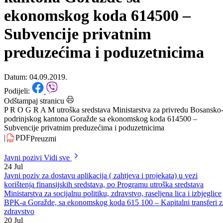
privredu Bosansko-podrinjskog
kantona Goražde sa
ekonomskog koda 614500 –
Subvencije privatnim
preduzećima i poduzetnicima
Datum: 04.09.2019.
Podijeli:
Odštampaj stranicu
P R O G R A M utroška sredstava Ministarstva za privredu Bosansko
podrinjskog kantona Goražde sa ekonomskog koda 614500 –
Subvencije privatnim preduzećima i poduzetnicima
|
PDF
Preuzmi
Javni pozivi
Vidi sve
24
Jul
Javni poziv za dostavu aplikacija ( zahtjeva i projekata) u vezi
korištenja finansijskih sredstava, po Programu utroška sredstava
Ministarstva za socijalnu politiku, zdravstvo, raseljena lica i izbjeglice