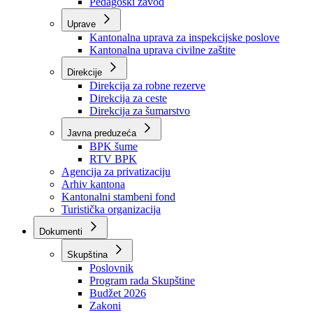
Zavod zdravstvenog osiguranja
Zavod za javno zdravstvo
Zavod za besplatnu pravnu pomoć
Pedagoški zavod
Uprave
Kantonalna uprava za inspekcijske poslove
Kantonalna uprava civilne zaštite
Direkcije
Direkcija za robne rezerve
Direkcija za ceste
Direkcija za šumarstvo
Javna preduzeća
BPK šume
RTV BPK
Agencija za privatizaciju
Arhiv kantona
Kantonalni stambeni fond
Turistička organizacija
Dokumenti
Skupština
Poslovnik