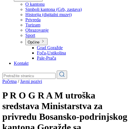
Planovi
Značajni dokumenti
O kantonu
O kantonu
Simboli kantona (Grb, zastava)
Historija (digitalni muzej)
Privreda
Turizam
Obrazovanje
Sport
Općine
Grad Goražde
Foča-Ustikolina
Pale-Prača
Kontakt
Početna
/
Javni pozivi
P R O G R A M utroška
sredstava Ministarstva za