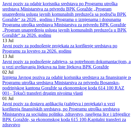
BPK-a Goražde, sa ekonomskog koda 615 100 – Kapitalni transferi z
zdravstvo
20
Jul
Javni poziv za odabir korisnika sredstava po Programu utroška
sredstava Ministarstva za privredu BPK Goražde „Program
unapređenja usluga javnih komunalnih preduzeća sa područja BPK
Goražde“ za 2026 . godinu i Programa o izmjenama i dopunama
Programa utroška sredstava Ministarstva za privredu BPK Goražde
„Program unapređenja usluga javnih komunalnih preduzeća u BPK
Goražde“ za 2026. godinu
13
Jul
Javni poziv za podnošenje projekata za korištenje sredstava po
Programu za lovstvo za 2026. godinu
13
Jul
Javni poziv za podnošenje zahtjeva, sa potrebnom dokumantacijom, a
u vezi uvrštavanja lijekova na liste lijekova BPK Goražde
02
Jul
Izmjena Javnog poziva za odabir korisnika sredstava za finansiranje p
Programu utroška sredstava Ministarstva za privredu Bosansko-
podrinjskog kantona Goražde sa ekonomskog koda 614 100 RAZ
001– Tekući transferi drugim nivoima vlasti
01
Jul
Javni poziv za dostavu aplikacija (zahtjeva i projekata) u vezi
korištenja finansijskih sredstava, po Programu utroška sredstava
Ministarstva za socijalnu politiku, zdravstvo, raseljena lice i izbjeglice