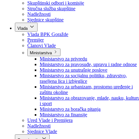
Poslanici po strankama
Poslanici po klubovima naroda
Kolegij skupštine
Skupštinski odbori i komisije
Stručna služba skupštine
Nadležnosti
Sjednice skupštine
Vlada
Vlada BPK Goražde
Premijer
Članovi Vlade
Ministarstva
Ministarstvo za privredu
Ministarstvo za pravosuđe, upravu i radne odnose
Ministarstvo za unutrašnje poslove
Ministarstvo za socijalnu politiku, zdravstvo,
raseljena lica i izbjeglice
Ministarstvo za urbanizam, prostorno uređenje i
zaštitu okoline
Ministarstvo za obrazovanje, mlade, nauku, kultur
i sport
Ministarstvo za boračka pitanja
Ministarstvo za finansije
Ured Vlade i Premijera