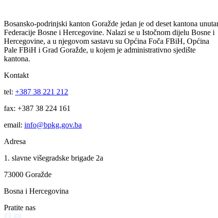
BPK Goražde, sa ekonomskog koda 615 100-Kapitalni transferi za
zdravstvo