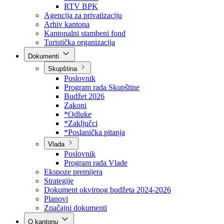
Direkcija za šumarstvo
Javna preduzeća
BPK šume
RTV BPK
Agencija za privatizaciju
Arhiv kantona
Kantonalni stambeni fond
Turistička organizacija
Dokumenti
Skupština
Poslovnik
Program rada Skupštine
Budžet 2026
Zakoni
*Odluke
*Zaključci
*Poslanička pitanja
Vlada
Poslovnik
Program rada Vlade
Ekspoze premijera
Strategije
Dokument okvirnog budžeta 2024-2026