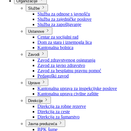
Nadležnosti
Sjednice Vlade
Organizacije
Službe
Služba za odnose s javnošću
Služba za zajedničke poslove
Služba za zapošljavanje
Ustanove
Centar za socijalni rad
Dom za stara i iznemogla lica
Kantonalna bolnica
Zavodi
Zavod zdravstvenog osiguranja
Zavod za javno zdravstvo
Zavod za besplatnu pravnu pomoć
Pedagoški zavod
Uprave
Kantonalna uprava za inspekcijske poslove
Kantonalna uprava civilne zaštite
Direkcije
Direkcija za robne rezerve
Direkcija za ceste