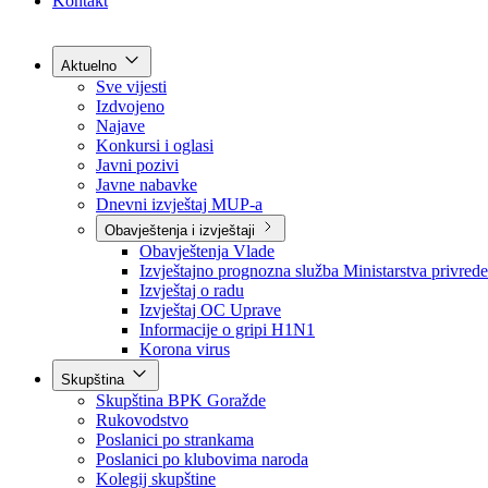
Grad Goražde
Foča-Ustikolina
Pale-Prača
Kontakt
Aktuelno
Sve vijesti
Izdvojeno
Najave
Konkursi i oglasi
Javni pozivi
Javne nabavke
Dnevni izvještaj MUP-a
Obavještenja i izvještaji
Obavještenja Vlade
Izvještajno prognozna služba Ministarstva privrede
Izvještaj o radu
Izvještaj OC Uprave
Informacije o gripi H1N1
Korona virus
Skupština
Skupština BPK Goražde
Rukovodstvo