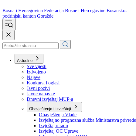
Bosna i Hercegovina
Federacija Bosne i Hercegovine
Bosansko-
podrinjski kanton Goražde
Aktuelno
Sve vijesti
Izdvojeno
Najave
Konkursi i oglasi
Javni pozivi
Javne nabavke
Dnevni izvještaj MUP-a
Obavještenja i izvještaji
Obavještenja Vlade