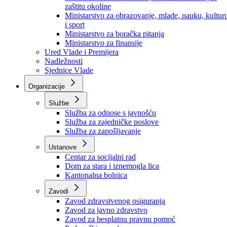
Ministarstvo za socijalnu politiku, zdravstvo,
raseljena lica i izbjeglice
Ministarstvo za urbanizam, prostorno uređenje i
zaštitu okoline
Ministarstvo za obrazovanje, mlade, nauku, kultur
i sport
Ministarstvo za boračka pitanja
Ministarstvo za finansije
Ured Vlade i Premijera
Nadležnosti
Sjednice Vlade
Organizacije
Službe
Služba za odnose s javnošću
Služba za zajedničke poslove
Služba za zapošljavanje
Ustanove
Centar za socijalni rad
Dom za stara i iznemogla lica
Kantonalna bolnica
Zavodi