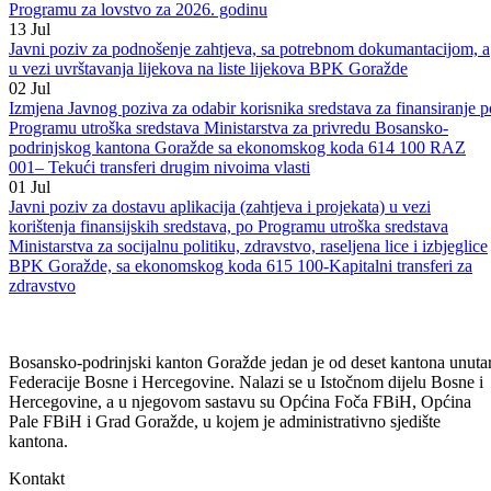
Goražde“ za 2026. godinu
13
Jul
Javni poziv za podnošenje projekata za korištenje sredstava po
Programu za lovstvo za 2026. godinu
13
Jul
Javni poziv za podnošenje zahtjeva, sa potrebnom dokumantacijom, a
u vezi uvrštavanja lijekova na liste lijekova BPK Goražde
02
Jul
Izmjena Javnog poziva za odabir korisnika sredstava za finansiranje p
Programu utroška sredstava Ministarstva za privredu Bosansko-
podrinjskog kantona Goražde sa ekonomskog koda 614 100 RAZ
001– Tekući transferi drugim nivoima vlasti
01
Jul
Javni poziv za dostavu aplikacija (zahtjeva i projekata) u vezi
korištenja finansijskih sredstava, po Programu utroška sredstava
Ministarstva za socijalnu politiku, zdravstvo, raseljena lice i izbjeglice
BPK Goražde, sa ekonomskog koda 615 100-Kapitalni transferi za
zdravstvo