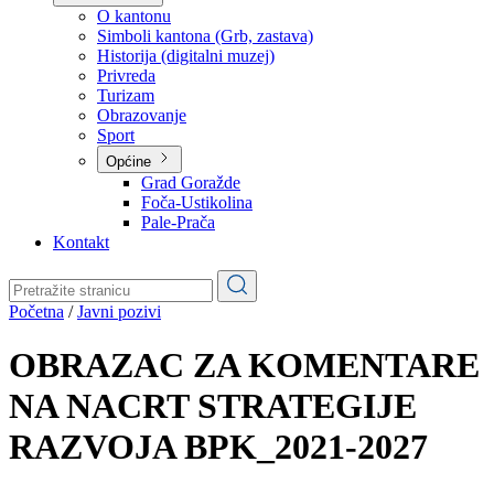
Planovi
Značajni dokumenti
O kantonu
O kantonu
Simboli kantona (Grb, zastava)
Historija (digitalni muzej)
Privreda
Turizam
Obrazovanje
Sport
Općine
Grad Goražde
Foča-Ustikolina
Pale-Prača
Kontakt
Početna
/
Javni pozivi
OBRAZAC ZA KOMENTARE
NA NACRT STRATEGIJE