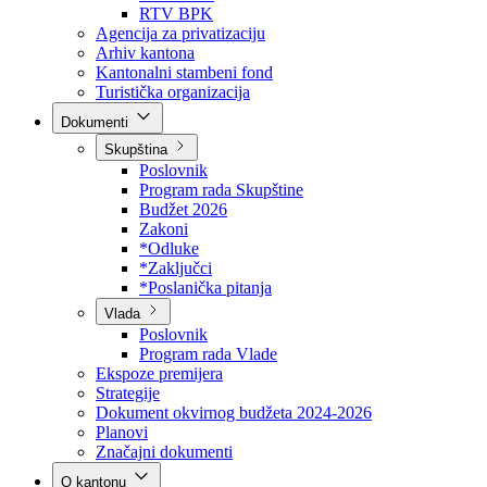
Direkcija za šumarstvo
Javna preduzeća
BPK šume
RTV BPK
Agencija za privatizaciju
Arhiv kantona
Kantonalni stambeni fond
Turistička organizacija
Dokumenti
Skupština
Poslovnik
Program rada Skupštine
Budžet 2026
Zakoni
*Odluke
*Zaključci
*Poslanička pitanja
Vlada
Poslovnik
Program rada Vlade
Ekspoze premijera
Strategije
Dokument okvirnog budžeta 2024-2026