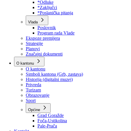
Program rada Skupštine
Budžet 2026
Zakoni
*Odluke
*Zaključci
*Poslanička pitanja
Vlada
Poslovnik
Program rada Vlade
Ekspoze premijera
Strategije
Planovi
Značajni dokumenti
O kantonu
O kantonu
Simboli kantona (Grb, zastava)
Historija (digitalni muzej)
Privreda
Turizam
Obrazovanje
Sport
Općine