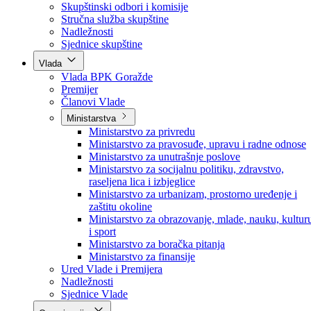
Poslanici po strankama
Poslanici po klubovima naroda
Kolegij skupštine
Skupštinski odbori i komisije
Stručna služba skupštine
Nadležnosti
Sjednice skupštine
Vlada
Vlada BPK Goražde
Premijer
Članovi Vlade
Ministarstva
Ministarstvo za privredu
Ministarstvo za pravosuđe, upravu i radne odnose
Ministarstvo za unutrašnje poslove
Ministarstvo za socijalnu politiku, zdravstvo,
raseljena lica i izbjeglice
Ministarstvo za urbanizam, prostorno uređenje i
zaštitu okoline
Ministarstvo za obrazovanje, mlade, nauku, kultur
i sport
Ministarstvo za boračka pitanja
Ministarstvo za finansije
Ured Vlade i Premijera