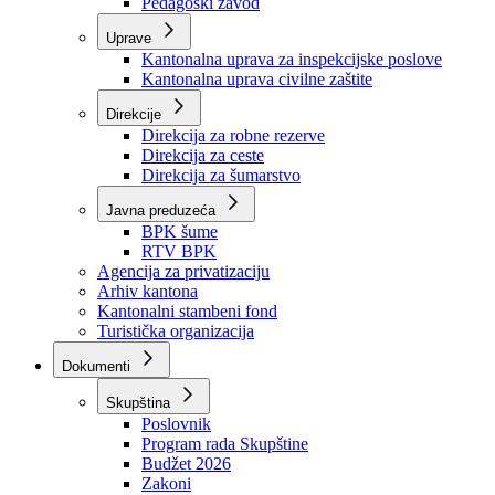
Zavod zdravstvenog osiguranja
Zavod za javno zdravstvo
Zavod za besplatnu pravnu pomoć
Pedagoški zavod
Uprave
Kantonalna uprava za inspekcijske poslove
Kantonalna uprava civilne zaštite
Direkcije
Direkcija za robne rezerve
Direkcija za ceste
Direkcija za šumarstvo
Javna preduzeća
BPK šume
RTV BPK
Agencija za privatizaciju
Arhiv kantona
Kantonalni stambeni fond
Turistička organizacija
Dokumenti
Skupština
Poslovnik