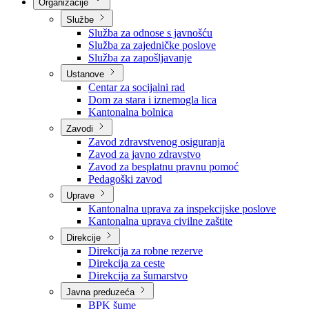
Nadležnosti
Sjednice Vlade
Organizacije
Službe
Služba za odnose s javnošću
Služba za zajedničke poslove
Služba za zapošljavanje
Ustanove
Centar za socijalni rad
Dom za stara i iznemogla lica
Kantonalna bolnica
Zavodi
Zavod zdravstvenog osiguranja
Zavod za javno zdravstvo
Zavod za besplatnu pravnu pomoć
Pedagoški zavod
Uprave
Kantonalna uprava za inspekcijske poslove
Kantonalna uprava civilne zaštite
Direkcije
Direkcija za robne rezerve
Direkcija za ceste