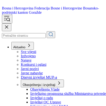
Bosna i Hercegovina
Federacija Bosne i Hercegovine
Bosansko-
podrinjski kanton Goražde
Aktuelno
Sve vijesti
Izdvojeno
Najave
Konkursi i oglasi
Javni pozivi
Javne nabavke
Dnevni izvještaj MUP-a
Obavještenja i izvještaji
Obavještenja Vlade