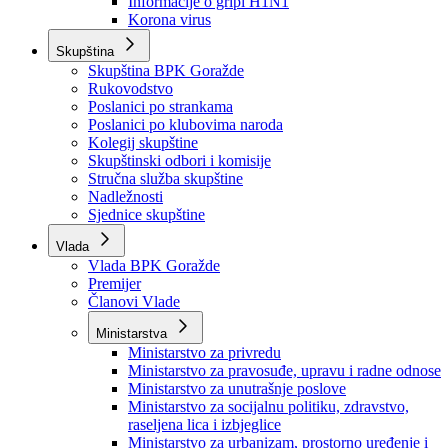
Izvještajno prognozna služba Ministarstva privrede
Izvještaj o radu
Izvještaj OC Uprave
Informacije o gripi H1N1
Korona virus
Skupština
Skupština BPK Goražde
Rukovodstvo
Poslanici po strankama
Poslanici po klubovima naroda
Kolegij skupštine
Skupštinski odbori i komisije
Stručna služba skupštine
Nadležnosti
Sjednice skupštine
Vlada
Vlada BPK Goražde
Premijer
Članovi Vlade
Ministarstva
Ministarstvo za privredu
Ministarstvo za pravosuđe, upravu i radne odnose
Ministarstvo za unutrašnje poslove