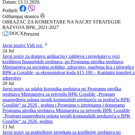
RAZVOJA BPK_2021-2027
Datum: 13.11.2020.
Podijeli:
Odštampaj stranicu
OBRAZAC ZA KOMENTARE NA NACRT STRATEGIJE
RAZVOJA BPK_2021-2027
|
DOCX
Preuzmi
Javni pozivi
Vidi sve
24
Jul
Javni poziv za dostavu aplikacija ( zahtjeva i projekata) u vezi
korištenja finansijskih sredstava, po Programu utroška sredstava
Ministarstva za socijalnu politiku, zdravstvo, raseljena lica i izbjeglice
BPK-a Goražde, sa ekonomskog koda 615 100 – Kapitalni transferi z
zdravstvo
20
Jul
Javni poziv za odabir korisnika sredstava po Programu utroška
sredstava Ministarstva za privredu BPK Goražde „Program
unapređenja usluga javnih komunalnih preduzeća sa područja BPK
Goražde“ za 2026 . godinu i Programa o izmjenama i dopunama
Programa utroška sredstava Ministarstva za privredu BPK Goražde
„Program unapređenja usluga javnih komunalnih preduzeća u BPK