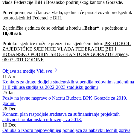
Odštampaj stranicu
U Goraždu će se sutra, 06.07.2011.godine održati zajednička sjednica
vlada Federacije BiH i Bosansko-podrinjskog kantona Goražde.
Pored premijera i članova vlada, sjednici će prisustvovati predsjednik 
potpredsjednici Federacije BiH.
Zajednička sjednica će se održati u hotelu
„Behar“
, s početkom u
10,00 sati
.
Protokol sjednice možete preuzeti na sljedećem linku:
PROTOKOL
ZAJEDNIČKE SJEDNICE VLADA FEDERACIJE BIH I
BOSANSKO-PODRINJSKOG KANTONA GORAŽDE srijeda,
06.07.2011.GODINE
Objava za medije
Vidi sve
11
Apr
Konkurs za drugu dodjelu studentskih stipendija redovnim studentima
I i II ciklusa studija za 2022-2023 studijsku godinu
25
Jan
Poziv na javne rasprave o Nacrtu Budzeta BPK Gorazde za 2019.
godinu
26
Dec
Konacni plan raspodjele sredstava za sufinansiranje projektnih