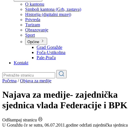
Planovi
Značajni dokumenti
O kantonu
O kantonu
Simboli kantona (Grb, zastava)
Historija (digitalni muzej)
Privreda
Turizam
Obrazovanje
Sport
Općine
Grad Goražde
Foča-Ustikolina
Pale-Prača
Kontakt
Početna
/
Objava za medije
Najava za medije- zajednička
sjednica vlada Federacije i BPK