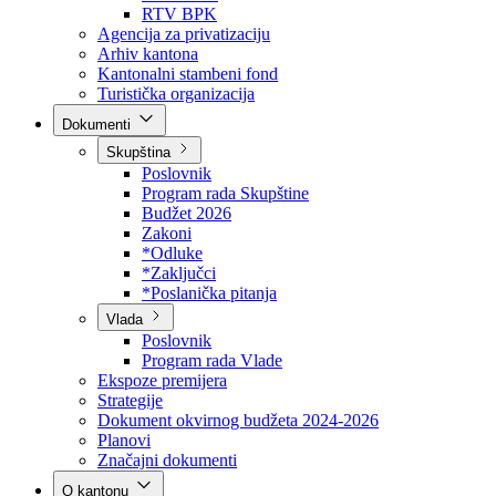
Direkcija za šumarstvo
Javna preduzeća
BPK šume
RTV BPK
Agencija za privatizaciju
Arhiv kantona
Kantonalni stambeni fond
Turistička organizacija
Dokumenti
Skupština
Poslovnik
Program rada Skupštine
Budžet 2026
Zakoni
*Odluke
*Zaključci
*Poslanička pitanja
Vlada
Poslovnik
Program rada Vlade
Ekspoze premijera
Strategije
Dokument okvirnog budžeta 2024-2026