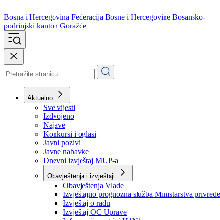
Bosna i Hercegovina
Federacija Bosne i Hercegovine
Bosansko-
podrinjski kanton Goražde
Aktuelno
Sve vijesti
Izdvojeno
Najave
Konkursi i oglasi
Javni pozivi
Javne nabavke
Dnevni izvještaj MUP-a
Obavještenja i izvještaji
Obavještenja Vlade