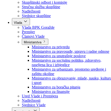
Poslanici po strankama
Poslanici po klubovima naroda
Kolegij skupštine
Skupštinski odbori i komisije
Stručna služba skupštine
Nadležnosti
Sjednice skupštine
Vlada
Vlada BPK Goražde
Premijer
Članovi Vlade
Ministarstva
Ministarstvo za privredu
Ministarstvo za pravosuđe, upravu i radne odnose
Ministarstvo za unutrašnje poslove
Ministarstvo za socijalnu politiku, zdravstvo,
raseljena lica i izbjeglice
Ministarstvo za urbanizam, prostorno uređenje i
zaštitu okoline
Ministarstvo za obrazovanje, mlade, nauku, kultur
i sport
Ministarstvo za boračka pitanja
Ministarstvo za finansije
Ured Vlade i Premijera