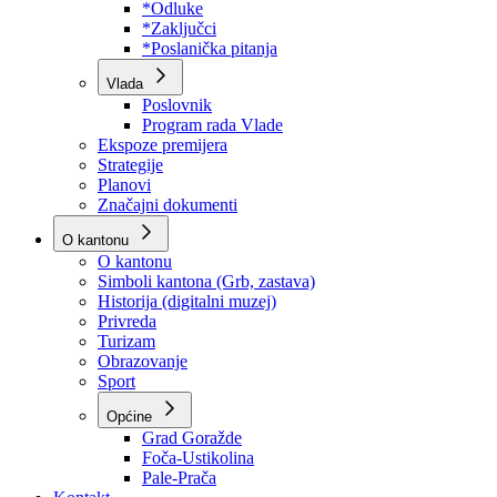
Program rada Skupštine
Budžet 2026
Zakoni
*Odluke
*Zaključci
*Poslanička pitanja
Vlada
Poslovnik
Program rada Vlade
Ekspoze premijera
Strategije
Planovi
Značajni dokumenti
O kantonu
O kantonu
Simboli kantona (Grb, zastava)
Historija (digitalni muzej)
Privreda
Turizam
Obrazovanje
Sport
Općine