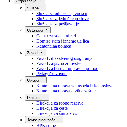
Nadležnosti
Sjednice Vlade
Organizacije
Službe
Služba za odnose s javnošću
Služba za zajedničke poslove
Služba za zapošljavanje
Ustanove
Centar za socijalni rad
Dom za stara i iznemogla lica
Kantonalna bolnica
Zavodi
Zavod zdravstvenog osiguranja
Zavod za javno zdravstvo
Zavod za besplatnu pravnu pomoć
Pedagoški zavod
Uprave
Kantonalna uprava za inspekcijske poslove
Kantonalna uprava civilne zaštite
Direkcije
Direkcija za robne rezerve
Direkcija za ceste