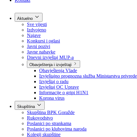
Grad Goražde
Foča-Ustikolina
Pale-Prača
Kontakt
Aktuelno
Sve vijesti
Izdvojeno
Najave
Konkursi i oglasi
Javni pozivi
Javne nabavke
Dnevni izvještaj MUP-a
Obavještenja i izvještaji
Obavještenja Vlade
Izvještajno prognozna služba Ministarstva privrede
Izvještaj o radu
Izvještaj OC Uprave
Informacije o gripi H1N1
Korona virus
Skupština
Skupština BPK Goražde
Rukovodstvo