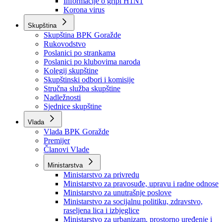
Izvještajno prognozna služba Ministarstva privrede
Izvještaj o radu
Izvještaj OC Uprave
Informacije o gripi H1N1
Korona virus
Skupština
Skupština BPK Goražde
Rukovodstvo
Poslanici po strankama
Poslanici po klubovima naroda
Kolegij skupštine
Skupštinski odbori i komisije
Stručna služba skupštine
Nadležnosti
Sjednice skupštine
Vlada
Vlada BPK Goražde
Premijer
Članovi Vlade
Ministarstva
Ministarstvo za privredu
Ministarstvo za pravosuđe, upravu i radne odnose
Ministarstvo za unutrašnje poslove