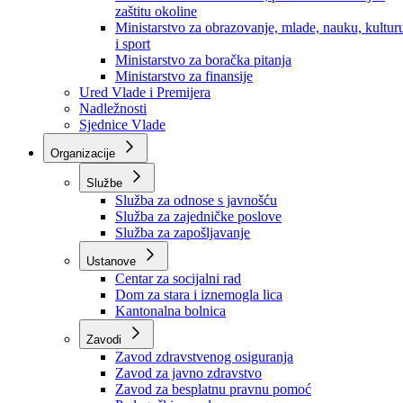
Ministarstvo za socijalnu politiku, zdravstvo,
raseljena lica i izbjeglice
Ministarstvo za urbanizam, prostorno uređenje i
zaštitu okoline
Ministarstvo za obrazovanje, mlade, nauku, kultur
i sport
Ministarstvo za boračka pitanja
Ministarstvo za finansije
Ured Vlade i Premijera
Nadležnosti
Sjednice Vlade
Organizacije
Službe
Služba za odnose s javnošću
Služba za zajedničke poslove
Služba za zapošljavanje
Ustanove
Centar za socijalni rad
Dom za stara i iznemogla lica
Kantonalna bolnica
Zavodi