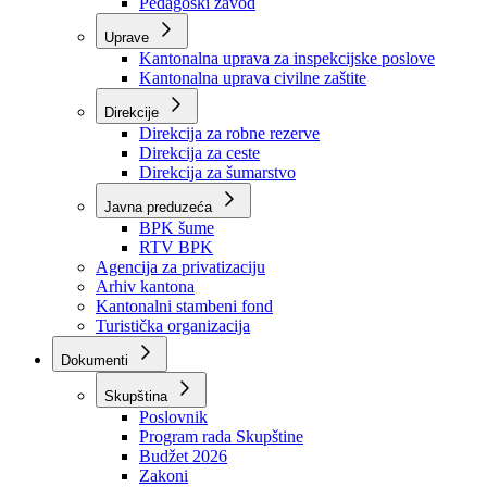
Zavod zdravstvenog osiguranja
Zavod za javno zdravstvo
Zavod za besplatnu pravnu pomoć
Pedagoški zavod
Uprave
Kantonalna uprava za inspekcijske poslove
Kantonalna uprava civilne zaštite
Direkcije
Direkcija za robne rezerve
Direkcija za ceste
Direkcija za šumarstvo
Javna preduzeća
BPK šume
RTV BPK
Agencija za privatizaciju
Arhiv kantona
Kantonalni stambeni fond
Turistička organizacija
Dokumenti
Skupština
Poslovnik