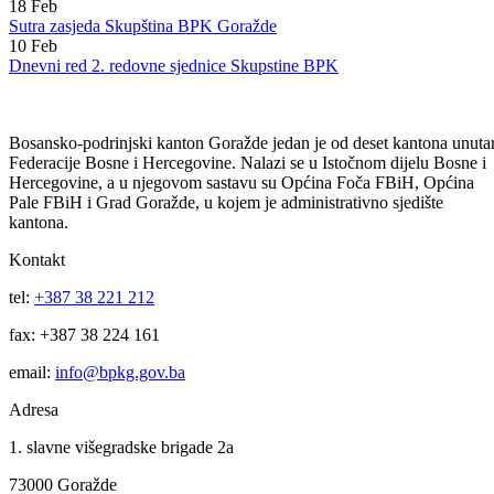
aktivnosti omladinskih udruzenja za 2018.
10
Dec
Odluka o izboru najpovoljnijeg ponudjaca za nabavku tecnih goriva
18
Feb
Sutra zasjeda Skupština BPK Goražde
10
Feb
Dnevni red 2. redovne sjednice Skupstine BPK