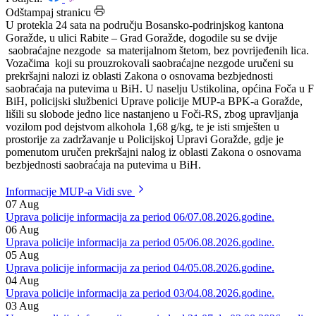
Datum: 27.05.2021.
Podijeli:
Odštampaj stranicu
U protekla 24 sata na području Bosansko-podrinjskog kantona
Goražde, u ulici Rabite – Grad Goražde, dogodile su se dvije
saobraćajne nezgode sa materijalnom štetom, bez povrijeđenih lica.
Vozačima koji su prouzrokovali saobraćajne nezgode uručeni su
prekršajni nalozi iz oblasti Zakona o osnovama bezbjednosti
saobraćaja na putevima u BiH. U naselju Ustikolina, općina Foča u F
BiH, policijski službenici Uprave policije MUP-a BPK-a Goražde,
lišili su slobode jedno lice nastanjeno u Foči-RS, zbog upravljanja
vozilom pod dejstvom alkohola 1,68 g/kg, te je isti smješten u
prostorije za zadržavanje u Policijskoj Upravi Goražde, gdje je
pomenutom uručen prekršajni nalog iz oblasti Zakona o osnovama
bezbjednosti saobraćaja na putevima u BiH.
Informacije MUP-a
Vidi sve
07
Aug
Uprava policije informacija za period 06/07.08.2026.godine.
06
Aug
Uprava policije informacija za period 05/06.08.2026.godine.
05
Aug
Uprava policije informacija za period 04/05.08.2026.godine.