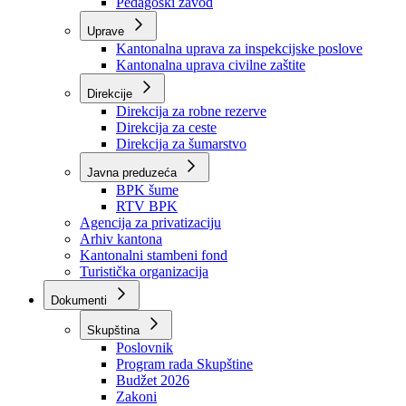
Zavod zdravstvenog osiguranja
Zavod za javno zdravstvo
Zavod za besplatnu pravnu pomoć
Pedagoški zavod
Uprave
Kantonalna uprava za inspekcijske poslove
Kantonalna uprava civilne zaštite
Direkcije
Direkcija za robne rezerve
Direkcija za ceste
Direkcija za šumarstvo
Javna preduzeća
BPK šume
RTV BPK
Agencija za privatizaciju
Arhiv kantona
Kantonalni stambeni fond
Turistička organizacija
Dokumenti
Skupština
Poslovnik