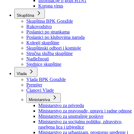
Izvještajno prognozna služba Ministarstva privrede
Izvještaj o radu
Izvještaj OC Uprave
Informacije o gripi H1N1
Korona virus
Skupština
Skupština BPK Goražde
Rukovodstvo
Poslanici po strankama
Poslanici po klubovima naroda
Kolegij skupštine
Skupštinski odbori i komisije
Stručna služba skupštine
Nadležnosti
Sjednice skupštine
Vlada
Vlada BPK Goražde
Premijer
Članovi Vlade
Ministarstva
Ministarstvo za privredu
Ministarstvo za pravosuđe, upravu i radne odnose
Ministarstvo za unutrašnje poslove