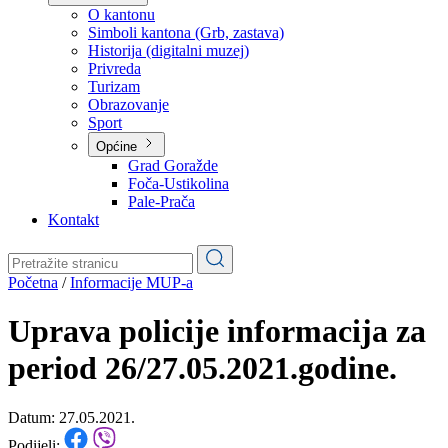
Planovi
Značajni dokumenti
O kantonu
O kantonu
Simboli kantona (Grb, zastava)
Historija (digitalni muzej)
Privreda
Turizam
Obrazovanje
Sport
Općine
Grad Goražde
Foča-Ustikolina
Pale-Prača
Kontakt
Početna
/
Informacije MUP-a
Uprava policije informacija za
period 26/27.05.2021.godine.