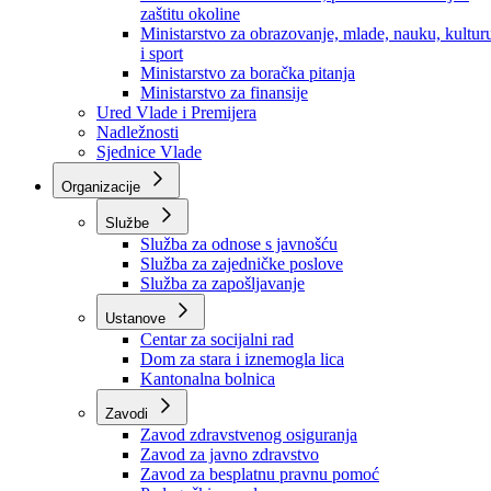
Ministarstvo za socijalnu politiku, zdravstvo,
raseljena lica i izbjeglice
Ministarstvo za urbanizam, prostorno uređenje i
zaštitu okoline
Ministarstvo za obrazovanje, mlade, nauku, kultur
i sport
Ministarstvo za boračka pitanja
Ministarstvo za finansije
Ured Vlade i Premijera
Nadležnosti
Sjednice Vlade
Organizacije
Službe
Služba za odnose s javnošću
Služba za zajedničke poslove
Služba za zapošljavanje
Ustanove
Centar za socijalni rad
Dom za stara i iznemogla lica
Kantonalna bolnica
Zavodi