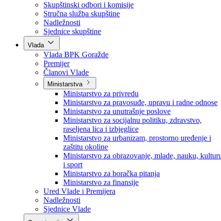
Poslanici po strankama
Poslanici po klubovima naroda
Kolegij skupštine
Skupštinski odbori i komisije
Stručna služba skupštine
Nadležnosti
Sjednice skupštine
Vlada
Vlada BPK Goražde
Premijer
Članovi Vlade
Ministarstva
Ministarstvo za privredu
Ministarstvo za pravosuđe, upravu i radne odnose
Ministarstvo za unutrašnje poslove
Ministarstvo za socijalnu politiku, zdravstvo,
raseljena lica i izbjeglice
Ministarstvo za urbanizam, prostorno uređenje i
zaštitu okoline
Ministarstvo za obrazovanje, mlade, nauku, kultur
i sport
Ministarstvo za boračka pitanja
Ministarstvo za finansije
Ured Vlade i Premijera