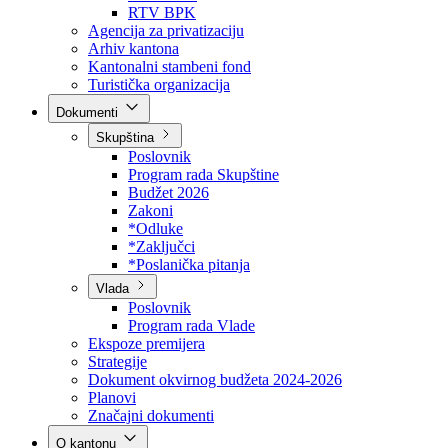
Direkcija za šumarstvo
Javna preduzeća
BPK šume
RTV BPK
Agencija za privatizaciju
Arhiv kantona
Kantonalni stambeni fond
Turistička organizacija
Dokumenti
Skupština
Poslovnik
Program rada Skupštine
Budžet 2026
Zakoni
*Odluke
*Zaključci
*Poslanička pitanja
Vlada
Poslovnik
Program rada Vlade
Ekspoze premijera
Strategije
Dokument okvirnog budžeta 2024-2026