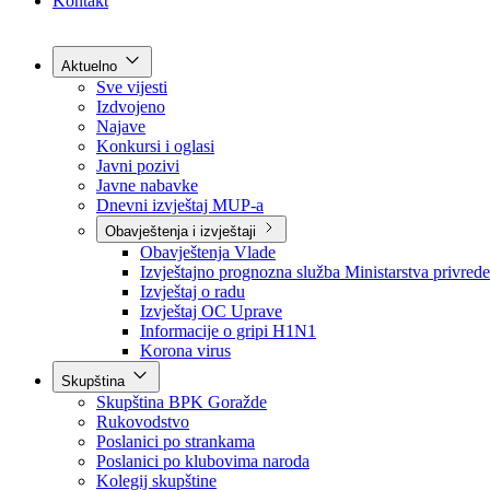
Grad Goražde
Foča-Ustikolina
Pale-Prača
Kontakt
Aktuelno
Sve vijesti
Izdvojeno
Najave
Konkursi i oglasi
Javni pozivi
Javne nabavke
Dnevni izvještaj MUP-a
Obavještenja i izvještaji
Obavještenja Vlade
Izvještajno prognozna služba Ministarstva privrede
Izvještaj o radu
Izvještaj OC Uprave
Informacije o gripi H1N1
Korona virus
Skupština
Skupština BPK Goražde
Rukovodstvo