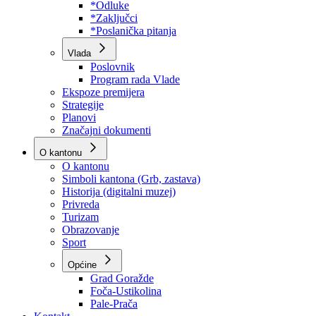
Program rada Skupštine
Budžet 2026
Zakoni
*Odluke
*Zaključci
*Poslanička pitanja
Vlada
Poslovnik
Program rada Vlade
Ekspoze premijera
Strategije
Planovi
Značajni dokumenti
O kantonu
O kantonu
Simboli kantona (Grb, zastava)
Historija (digitalni muzej)
Privreda
Turizam
Obrazovanje
Sport
Općine