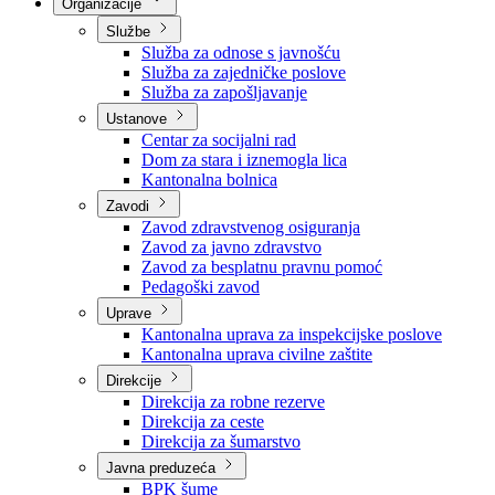
Nadležnosti
Sjednice Vlade
Organizacije
Službe
Služba za odnose s javnošću
Služba za zajedničke poslove
Služba za zapošljavanje
Ustanove
Centar za socijalni rad
Dom za stara i iznemogla lica
Kantonalna bolnica
Zavodi
Zavod zdravstvenog osiguranja
Zavod za javno zdravstvo
Zavod za besplatnu pravnu pomoć
Pedagoški zavod
Uprave
Kantonalna uprava za inspekcijske poslove
Kantonalna uprava civilne zaštite
Direkcije
Direkcija za robne rezerve
Direkcija za ceste