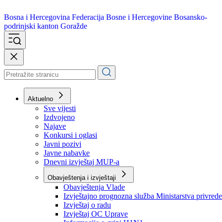
Bosna i Hercegovina
Federacija Bosne i Hercegovine
Bosansko-
podrinjski kanton Goražde
Aktuelno
Sve vijesti
Izdvojeno
Najave
Konkursi i oglasi
Javni pozivi
Javne nabavke
Dnevni izvještaj MUP-a
Obavještenja i izvještaji
Obavještenja Vlade