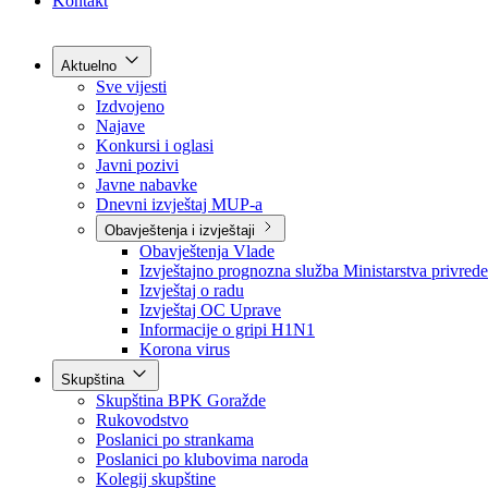
Grad Goražde
Foča-Ustikolina
Pale-Prača
Kontakt
Aktuelno
Sve vijesti
Izdvojeno
Najave
Konkursi i oglasi
Javni pozivi
Javne nabavke
Dnevni izvještaj MUP-a
Obavještenja i izvještaji
Obavještenja Vlade
Izvještajno prognozna služba Ministarstva privrede
Izvještaj o radu
Izvještaj OC Uprave
Informacije o gripi H1N1
Korona virus
Skupština
Skupština BPK Goražde
Rukovodstvo