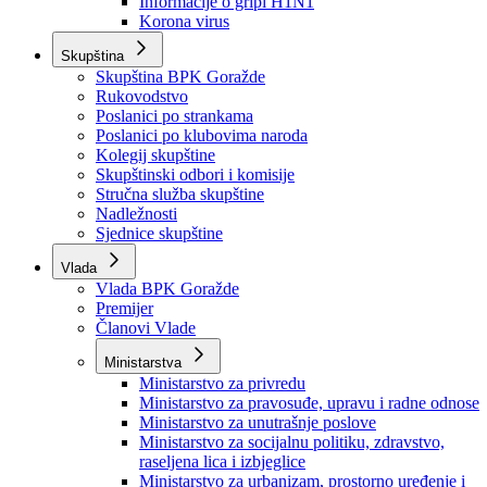
Izvještajno prognozna služba Ministarstva privrede
Izvještaj o radu
Izvještaj OC Uprave
Informacije o gripi H1N1
Korona virus
Skupština
Skupština BPK Goražde
Rukovodstvo
Poslanici po strankama
Poslanici po klubovima naroda
Kolegij skupštine
Skupštinski odbori i komisije
Stručna služba skupštine
Nadležnosti
Sjednice skupštine
Vlada
Vlada BPK Goražde
Premijer
Članovi Vlade
Ministarstva
Ministarstvo za privredu
Ministarstvo za pravosuđe, upravu i radne odnose
Ministarstvo za unutrašnje poslove