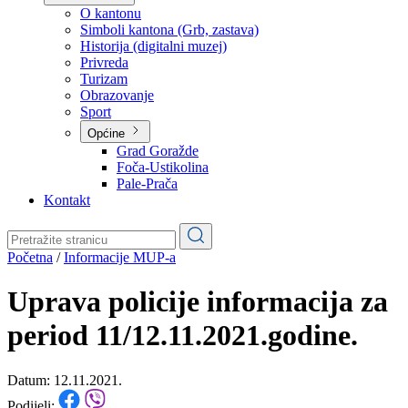
Planovi
Značajni dokumenti
O kantonu
O kantonu
Simboli kantona (Grb, zastava)
Historija (digitalni muzej)
Privreda
Turizam
Obrazovanje
Sport
Općine
Grad Goražde
Foča-Ustikolina
Pale-Prača
Kontakt
Početna
/
Informacije MUP-a
Uprava policije informacija za
period 11/12.11.2021.godine.