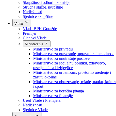
Poslanici po strankama
Poslanici po klubovima naroda
Kolegij skupštine
Skupštinski odbori i komisije
Stručna služba skupštine
Nadležnosti
Sjednice skupštine
Vlada
Vlada BPK Goražde
Premijer
Članovi Vlade
Ministarstva
Ministarstvo za privredu
Ministarstvo za pravosuđe, upravu i radne odnose
Ministarstvo za unutrašnje poslove
Ministarstvo za socijalnu politiku, zdravstvo,
raseljena lica i izbjeglice
Ministarstvo za urbanizam, prostorno uređenje i
zaštitu okoline
Ministarstvo za obrazovanje, mlade, nauku, kultur
i sport
Ministarstvo za boračka pitanja
Ministarstvo za finansije
Ured Vlade i Premijera