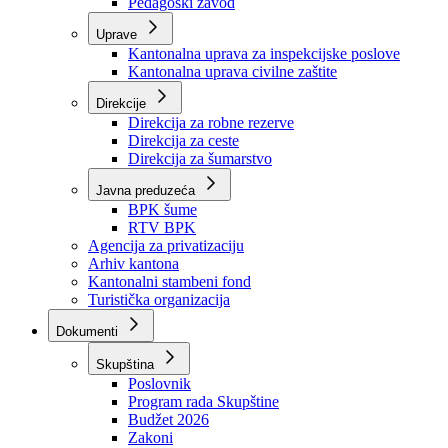
Zavod zdravstvenog osiguranja
Zavod za javno zdravstvo
Zavod za besplatnu pravnu pomoć
Pedagoški zavod
Uprave
Kantonalna uprava za inspekcijske poslove
Kantonalna uprava civilne zaštite
Direkcije
Direkcija za robne rezerve
Direkcija za ceste
Direkcija za šumarstvo
Javna preduzeća
BPK šume
RTV BPK
Agencija za privatizaciju
Arhiv kantona
Kantonalni stambeni fond
Turistička organizacija
Dokumenti
Skupština
Poslovnik