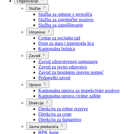
Nadležnosti
Sjednice Vlade
Organizacije
Službe
Služba za odnose s javnošću
Služba za zajedničke poslove
Služba za zapošljavanje
Ustanove
Centar za socijalni rad
Dom za stara i iznemogla lica
Kantonalna bolnica
Zavodi
Zavod zdravstvenog osiguranja
Zavod za javno zdravstvo
Zavod za besplatnu pravnu pomoć
Pedagoški zavod
Uprave
Kantonalna uprava za inspekcijske poslove
Kantonalna uprava civilne zaštite
Direkcije
Direkcija za robne rezerve
Direkcija za ceste