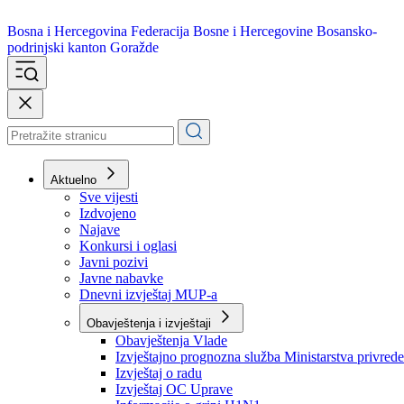
Bosna i Hercegovina
Federacija Bosne i Hercegovine
Bosansko-
podrinjski kanton Goražde
Aktuelno
Sve vijesti
Izdvojeno
Najave
Konkursi i oglasi
Javni pozivi
Javne nabavke
Dnevni izvještaj MUP-a
Obavještenja i izvještaji
Obavještenja Vlade