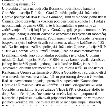
Datum: 12.11.2021.
Podijeli:
Odštampaj stranicu
U protekla 24 sata na području Bosansko-podrinjskog kantona
Goražde, u naselju Dubište – Grad Goražde, policijski službenici
Uprave policije MUP-a BPK-a Goražde, lišili su slobode jedno lice i
Čajniča, zbog upravljanja vozilom pod dejstvom alkohola 1,81 g/kg i
nepostupanja po znaku OSL-a, te je isti smješten u prostorije za
zadržavanje u Policijskoj Upravi Goražde, gdje je pomenutom uruče
prekršajni nalog iz oblasti Zakona o osnovama bezbjednosti saobraćaj
na putevima u BiH. U mjestu Podhranjen – Grad Goražde, izvršena j
besprvana sječa i odvoz drvnih sortimenata, ukupne količine od 4,35
m3. Na lice mjesta izašli su policijski službenici Uprave policije MUP
a BPK-a Goražde koji su izvršili uviđaj. Rad na dokumentovanju i
kvalifikaciji djela, kao i pronalasku počinilaca je u toku. U blizini
mjestu Grebak – općina Foča u F BiH u dva kombi vozila vlasništvo
jednog lica iz Višegrada i jednog lica iz Istočne Ilidže, isti su bili
natovareni drvinim sortimentima. Na lice mjesta izašli su uposlenici
Kantonalne Uprave za šumarstvo BPK-a Goražde koji su ustanovili d
se u navedenim vozilima nalazi 4,5 m prostornog drveta u čokovima.
Rad na navedenom događaju preuzeli su uposlenici Kantonalne
Uprave za šumarstvo BPK-a Goražde. U ulici Višegradska – Grad
Goražde na parkingu ispred zgrade Vlade BPK-a Goražde došlo je