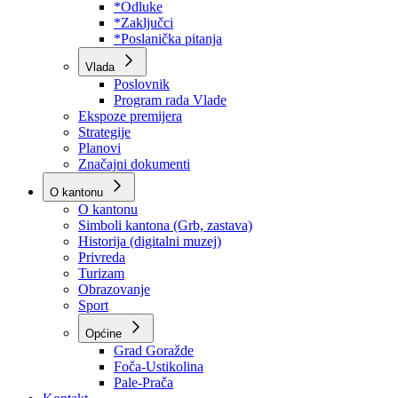
Program rada Skupštine
Budžet 2026
Zakoni
*Odluke
*Zaključci
*Poslanička pitanja
Vlada
Poslovnik
Program rada Vlade
Ekspoze premijera
Strategije
Planovi
Značajni dokumenti
O kantonu
O kantonu
Simboli kantona (Grb, zastava)
Historija (digitalni muzej)
Privreda
Turizam
Obrazovanje
Sport
Općine