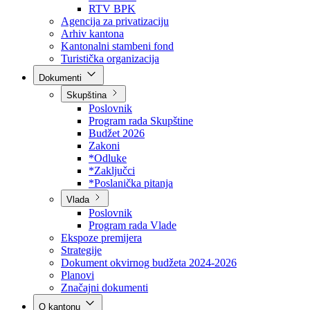
Direkcija za šumarstvo
Javna preduzeća
BPK šume
RTV BPK
Agencija za privatizaciju
Arhiv kantona
Kantonalni stambeni fond
Turistička organizacija
Dokumenti
Skupština
Poslovnik
Program rada Skupštine
Budžet 2026
Zakoni
*Odluke
*Zaključci
*Poslanička pitanja
Vlada
Poslovnik
Program rada Vlade
Ekspoze premijera
Strategije
Dokument okvirnog budžeta 2024-2026