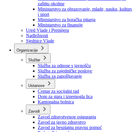
Ministarstvo za socijalnu politiku, zdravstvo,
raseljena lica i izbjeglice
Ministarstvo za urbanizam, prostorno uređenje i
zaštitu okoline
Ministarstvo za obrazovanje, mlade, nauku, kultur
i sport
Ministarstvo za boračka pitanja
Ministarstvo za finansije
Ured Vlade i Premijera
Nadležnosti
Sjednice Vlade
Organizacije
Službe
Služba za odnose s javnošću
Služba za zajedničke poslove
Služba za zapošljavanje
Ustanove
Centar za socijalni rad
Dom za stara i iznemogla lica
Kantonalna bolnica
Zavodi