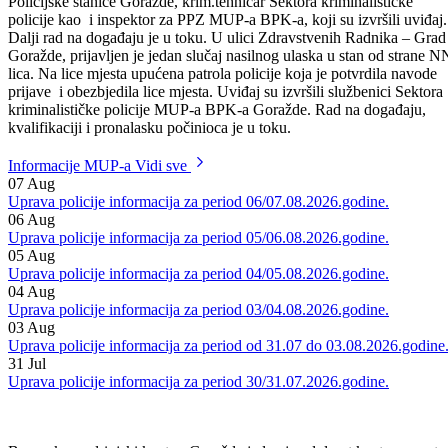
do požara u četiri plastične kante za smeće, koje su u potpunosti
izgorjele, a požar su lokalizovali pripadnici Profesionalne vatrogasne
jedinice Goražde. Na lice mjesta izašla je uviđajna ekipa, istražitelj
Policijske stanice Goražde, krim.tehničar Sektora kriminalističke
policije kao i inspektor za PPZ MUP-a BPK-a, koji su izvršili uviđaj.
Dalji rad na događaju je u toku. U ulici Zdravstvenih Radnika – Grad
Goražde, prijavljen je jedan slučaj nasilnog ulaska u stan od strane N
lica. Na lice mjesta upućena patrola policije koja je potvrdila navode
prijave i obezbjedila lice mjesta. Uviđaj su izvršili službenici Sektora
kriminalističke policije MUP-a BPK-a Goražde. Rad na događaju,
kvalifikaciji i pronalasku počinioca je u toku.
Informacije MUP-a
Vidi sve
07
Aug
Uprava policije informacija za period 06/07.08.2026.godine.
06
Aug
Uprava policije informacija za period 05/06.08.2026.godine.
05
Aug
Uprava policije informacija za period 04/05.08.2026.godine.
04
Aug
Uprava policije informacija za period 03/04.08.2026.godine.
03
Aug
Uprava policije informacija za period od 31.07 do 03.08.2026.godine
31
Jul
Uprava policije informacija za period 30/31.07.2026.godine.