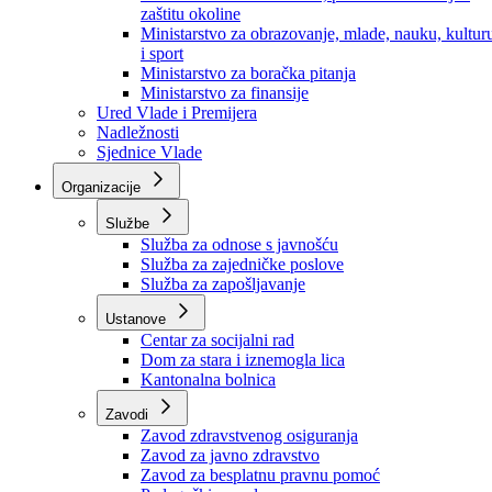
Ministarstvo za socijalnu politiku, zdravstvo,
raseljena lica i izbjeglice
Ministarstvo za urbanizam, prostorno uređenje i
zaštitu okoline
Ministarstvo za obrazovanje, mlade, nauku, kultur
i sport
Ministarstvo za boračka pitanja
Ministarstvo za finansije
Ured Vlade i Premijera
Nadležnosti
Sjednice Vlade
Organizacije
Službe
Služba za odnose s javnošću
Služba za zajedničke poslove
Služba za zapošljavanje
Ustanove
Centar za socijalni rad
Dom za stara i iznemogla lica
Kantonalna bolnica
Zavodi