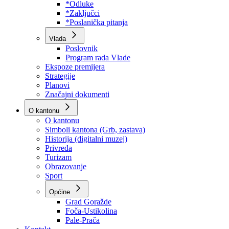
Program rada Skupštine
Budžet 2026
Zakoni
*Odluke
*Zaključci
*Poslanička pitanja
Vlada
Poslovnik
Program rada Vlade
Ekspoze premijera
Strategije
Planovi
Značajni dokumenti
O kantonu
O kantonu
Simboli kantona (Grb, zastava)
Historija (digitalni muzej)
Privreda
Turizam
Obrazovanje
Sport
Općine