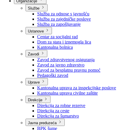
Nadležnosti
Sjednice Vlade
Organizacije
Službe
Služba za odnose s javnošću
Služba za zajedničke poslove
Služba za zapošljavanje
Ustanove
Centar za socijalni rad
Dom za stara i iznemogla lica
Kantonalna bolnica
Zavodi
Zavod zdravstvenog osiguranja
Zavod za javno zdravstvo
Zavod za besplatnu pravnu pomoć
Pedagoški zavod
Uprave
Kantonalna uprava za inspekcijske poslove
Kantonalna uprava civilne zaštite
Direkcije
Direkcija za robne rezerve
Direkcija za ceste