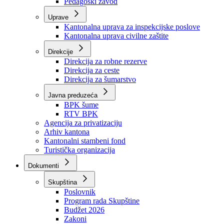
Zavod zdravstvenog osiguranja
Zavod za javno zdravstvo
Zavod za besplatnu pravnu pomoć
Pedagoški zavod
Uprave
Kantonalna uprava za inspekcijske poslove
Kantonalna uprava civilne zaštite
Direkcije
Direkcija za robne rezerve
Direkcija za ceste
Direkcija za šumarstvo
Javna preduzeća
BPK šume
RTV BPK
Agencija za privatizaciju
Arhiv kantona
Kantonalni stambeni fond
Turistička organizacija
Dokumenti
Skupština
Poslovnik