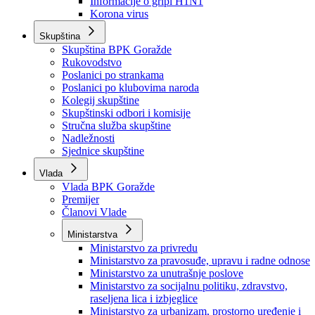
Izvještajno prognozna služba Ministarstva privrede
Izvještaj o radu
Izvještaj OC Uprave
Informacije o gripi H1N1
Korona virus
Skupština
Skupština BPK Goražde
Rukovodstvo
Poslanici po strankama
Poslanici po klubovima naroda
Kolegij skupštine
Skupštinski odbori i komisije
Stručna služba skupštine
Nadležnosti
Sjednice skupštine
Vlada
Vlada BPK Goražde
Premijer
Članovi Vlade
Ministarstva
Ministarstvo za privredu
Ministarstvo za pravosuđe, upravu i radne odnose
Ministarstvo za unutrašnje poslove