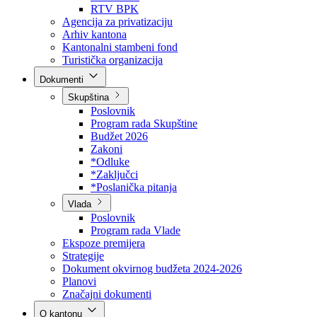
Direkcija za šumarstvo
Javna preduzeća
BPK šume
RTV BPK
Agencija za privatizaciju
Arhiv kantona
Kantonalni stambeni fond
Turistička organizacija
Dokumenti
Skupština
Poslovnik
Program rada Skupštine
Budžet 2026
Zakoni
*Odluke
*Zaključci
*Poslanička pitanja
Vlada
Poslovnik
Program rada Vlade
Ekspoze premijera
Strategije
Dokument okvirnog budžeta 2024-2026