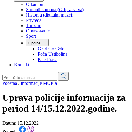
Planovi
Značajni dokumenti
O kantonu
O kantonu
Simboli kantona (Grb, zastava)
Historija (digitalni muzej)
Privreda
Turizam
Obrazovanje
Sport
Općine
Grad Goražde
Foča-Ustikolina
Pale-Prača
Kontakt
Početna
/
Informacije MUP-a
Uprava policije informacija za
period 14/15.12.2022.godine.