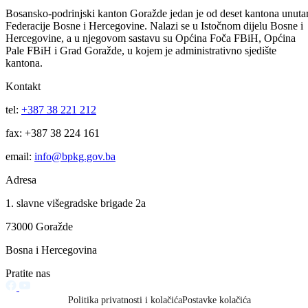
Uprava policije informacija za period od 31.07 do 03.08.2026.godine