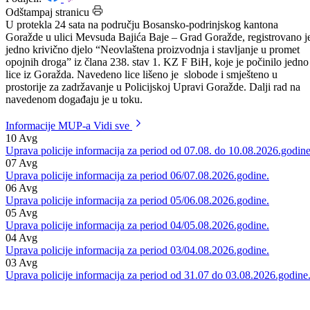
Datum: 15.12.2022.
Podijeli:
Odštampaj stranicu
U protekla 24 sata na području Bosansko-podrinjskog kantona
Goražde u ulici Mevsuda Bajića Baje – Grad Goražde, registrovano j
jedno krivično djelo “Neovlaštena proizvodnja i stavljanje u promet
opojnih droga” iz člana 238. stav 1. KZ F BiH, koje je počinilo jedno
lice iz Goražda. Navedeno lice lišeno je slobode i smješteno u
prostorije za zadržavanje u Policijskoj Upravi Goražde. Dalji rad na
navedenom događaju je u toku.
Informacije MUP-a
Vidi sve
10
Avg
Uprava policije informacija za period od 07.08. do 10.08.2026.godine
07
Avg
Uprava policije informacija za period 06/07.08.2026.godine.
06
Avg
Uprava policije informacija za period 05/06.08.2026.godine.
05
Avg
Uprava policije informacija za period 04/05.08.2026.godine.
04
Avg
Uprava policije informacija za period 03/04.08.2026.godine.
03
Avg