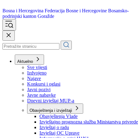
Bosna i Hercegovina
Federacija Bosne i Hercegovine
Bosansko-
podrinjski kanton Goražde
Aktuelno
Sve vijesti
Izdvojeno
Najave
Konkursi i oglasi
Javni pozivi
Javne nabavke
Dnevni izvještaj MUP-a
Obavještenja i izvještaji
Obavještenja Vlade