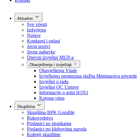
Grad Goražde
Foča-Ustikolina
Pale-Prača
Kontakt
Aktuelno
Sve vijesti
Izdvojeno
Najave
Konkursi i oglasi
Javni pozivi
Javne nabavke
Dnevni izvještaj MUP-a
Obavještenja i izvještaji
Obavještenja Vlade
Izvještajno prognozna služba Ministarstva privrede
Izvještaj o radu
Izvještaj OC Uprave
Informacije o gripi H1N1
Korona virus
Skupština
Skupština BPK Goražde
Rukovodstvo