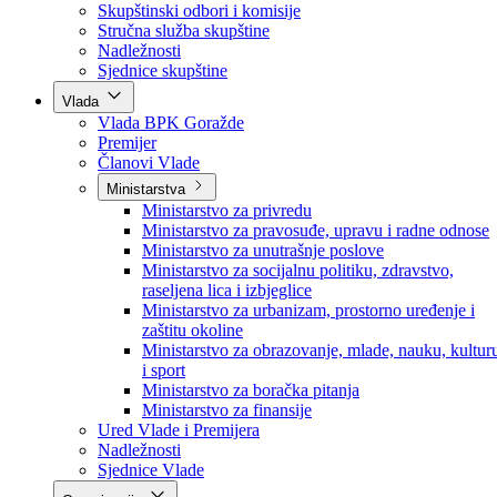
Poslanici po strankama
Poslanici po klubovima naroda
Kolegij skupštine
Skupštinski odbori i komisije
Stručna služba skupštine
Nadležnosti
Sjednice skupštine
Vlada
Vlada BPK Goražde
Premijer
Članovi Vlade
Ministarstva
Ministarstvo za privredu
Ministarstvo za pravosuđe, upravu i radne odnose
Ministarstvo za unutrašnje poslove
Ministarstvo za socijalnu politiku, zdravstvo,
raseljena lica i izbjeglice
Ministarstvo za urbanizam, prostorno uređenje i
zaštitu okoline
Ministarstvo za obrazovanje, mlade, nauku, kultur
i sport
Ministarstvo za boračka pitanja
Ministarstvo za finansije
Ured Vlade i Premijera