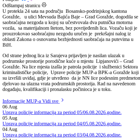
Datum: 24.02.2023.
Podijeli:
Odštampaj stranicu
U protekla 24 sata na području Bosansko-podrinjskog kantona
Goražde, u ulici Mevsuda Bajića Baje – Grad Goražde, dogodila se
saobraćajna nezgoda u kojoj su učestvovala dva putnička motorna
vozila, sa materijalnom štetom, bez povrijeđenih lica. Vozaču koji je
prouzrokovao saobraćajnu nezgodu uručen je prekršajni nalog iz
oblasti Zakona o osnovama bezbjednosti saobraćaja na putevima u
BiH.
Od strane jednog lica iz Sarajeva prijavljen je nasilan ulazak u
podrumske prostorije porodične kuće u mjestu Lipjanovići – Grad
Goražde. Na lice mjesta izašla je patrola policije i službenici Sektora
kriminalističke policije, Uprave policije MUP-a BPK-a Goražde koji
su izvršili uviđaj, gdje je utvrđeno da je NN lice podesnim predmeto
djelovao na ulazna vrata podrumskih prostorija. Rad na navedenom
događaju, kvalifikaciji i pronalasku počinioca je u toku.
Informacije MUP-a
Vidi sve
06
Aug
Uprava policije informacija za period 05/06.08.2026.godine.
05
Aug