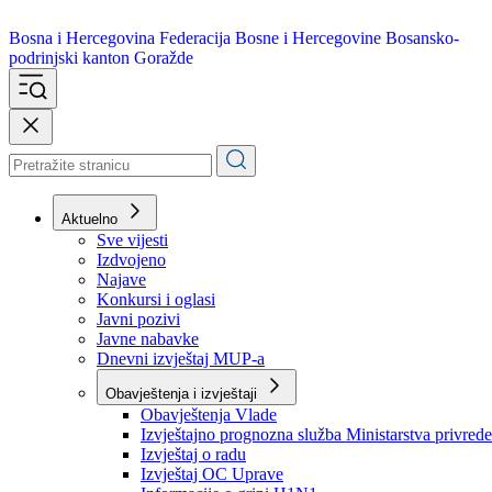
Bosna i Hercegovina
Federacija Bosne i Hercegovine
Bosansko-
podrinjski kanton Goražde
Aktuelno
Sve vijesti
Izdvojeno
Najave
Konkursi i oglasi
Javni pozivi
Javne nabavke
Dnevni izvještaj MUP-a
Obavještenja i izvještaji
Obavještenja Vlade