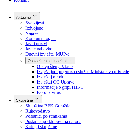
Grad Goražde
Foča-Ustikolina
Pale-Prača
Kontakt
Aktuelno
Sve vijesti
Izdvojeno
Najave
Konkursi i oglasi
Javni pozivi
Javne nabavke
Dnevni izvještaj MUP-a
Obavještenja i izvještaji
Obavještenja Vlade
Izvještajno prognozna služba Ministarstva privrede
Izvještaj o radu
Izvještaj OC Uprave
Informacije o gripi H1N1
Korona virus
Skupština
Skupština BPK Goražde
Rukovodstvo