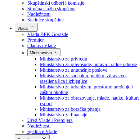
Poslanici po strankama
Poslanici po klubovima naroda
Kolegij skupštine
Skupštinski odbori i komisije
Stručna služba skupštine
Nadležnosti
Sjednice skupštine
Vlada
Vlada BPK Goražde
Premijer
Članovi Vlade
Ministarstva
Ministarstvo za privredu
Ministarstvo za pravosuđe, upravu i radne odnose
Ministarstvo za unutrašnje poslove
Ministarstvo za socijalnu politiku, zdravstvo,
raseljena lica i izbjeglice
Ministarstvo za urbanizam, prostorno uređenje i
zaštitu okoline
Ministarstvo za obrazovanje, mlade, nauku, kultur
i sport
Ministarstvo za boračka pitanja
Ministarstvo za finansije
Ured Vlade i Premijera