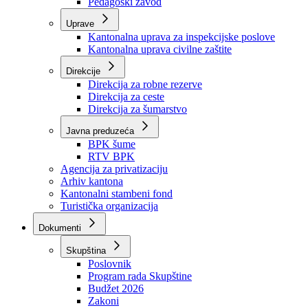
Zavod zdravstvenog osiguranja
Zavod za javno zdravstvo
Zavod za besplatnu pravnu pomoć
Pedagoški zavod
Uprave
Kantonalna uprava za inspekcijske poslove
Kantonalna uprava civilne zaštite
Direkcije
Direkcija za robne rezerve
Direkcija za ceste
Direkcija za šumarstvo
Javna preduzeća
BPK šume
RTV BPK
Agencija za privatizaciju
Arhiv kantona
Kantonalni stambeni fond
Turistička organizacija
Dokumenti
Skupština
Poslovnik