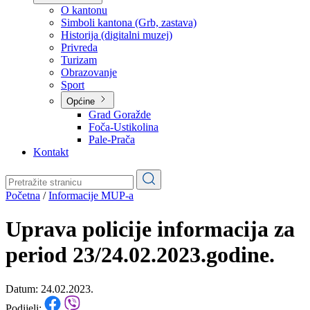
Planovi
Značajni dokumenti
O kantonu
O kantonu
Simboli kantona (Grb, zastava)
Historija (digitalni muzej)
Privreda
Turizam
Obrazovanje
Sport
Općine
Grad Goražde
Foča-Ustikolina
Pale-Prača
Kontakt
Početna
/
Informacije MUP-a
Uprava policije informacija za
period 23/24.02.2023.godine.