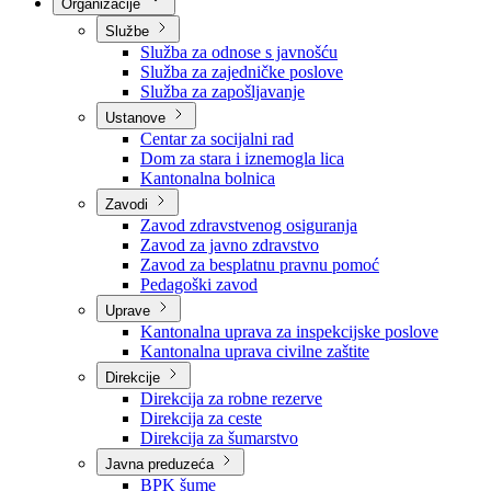
Nadležnosti
Sjednice Vlade
Organizacije
Službe
Služba za odnose s javnošću
Služba za zajedničke poslove
Služba za zapošljavanje
Ustanove
Centar za socijalni rad
Dom za stara i iznemogla lica
Kantonalna bolnica
Zavodi
Zavod zdravstvenog osiguranja
Zavod za javno zdravstvo
Zavod za besplatnu pravnu pomoć
Pedagoški zavod
Uprave
Kantonalna uprava za inspekcijske poslove
Kantonalna uprava civilne zaštite
Direkcije
Direkcija za robne rezerve
Direkcija za ceste