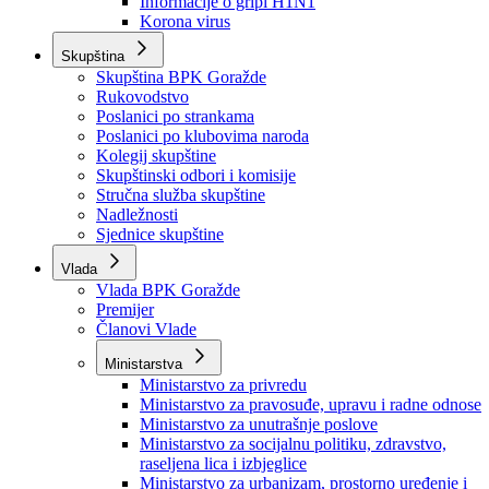
Izvještajno prognozna služba Ministarstva privrede
Izvještaj o radu
Izvještaj OC Uprave
Informacije o gripi H1N1
Korona virus
Skupština
Skupština BPK Goražde
Rukovodstvo
Poslanici po strankama
Poslanici po klubovima naroda
Kolegij skupštine
Skupštinski odbori i komisije
Stručna služba skupštine
Nadležnosti
Sjednice skupštine
Vlada
Vlada BPK Goražde
Premijer
Članovi Vlade
Ministarstva
Ministarstvo za privredu
Ministarstvo za pravosuđe, upravu i radne odnose
Ministarstvo za unutrašnje poslove