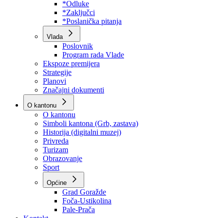
Program rada Skupštine
Budžet 2026
Zakoni
*Odluke
*Zaključci
*Poslanička pitanja
Vlada
Poslovnik
Program rada Vlade
Ekspoze premijera
Strategije
Planovi
Značajni dokumenti
O kantonu
O kantonu
Simboli kantona (Grb, zastava)
Historija (digitalni muzej)
Privreda
Turizam
Obrazovanje
Sport
Općine