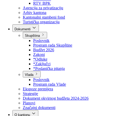
Direkcija za šumarstvo
Javna preduzeća
BPK šume
RTV BPK
Agencija za privatizaciju
Arhiv kantona
Kantonalni stambeni fond
Turistička organizacija
Dokumenti
Skupština
Poslovnik
Program rada Skupštine
Budžet 2026
Zakoni
*Odluke
*Zaključci
*Poslanička pitanja
Vlada
Poslovnik
Program rada Vlade
Ekspoze premijera
Strategije
Dokument okvirnog budžeta 2024-2026