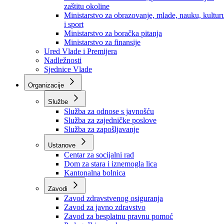
Ministarstvo za socijalnu politiku, zdravstvo,
raseljena lica i izbjeglice
Ministarstvo za urbanizam, prostorno uređenje i
zaštitu okoline
Ministarstvo za obrazovanje, mlade, nauku, kultur
i sport
Ministarstvo za boračka pitanja
Ministarstvo za finansije
Ured Vlade i Premijera
Nadležnosti
Sjednice Vlade
Organizacije
Službe
Služba za odnose s javnošću
Služba za zajedničke poslove
Služba za zapošljavanje
Ustanove
Centar za socijalni rad
Dom za stara i iznemogla lica
Kantonalna bolnica
Zavodi