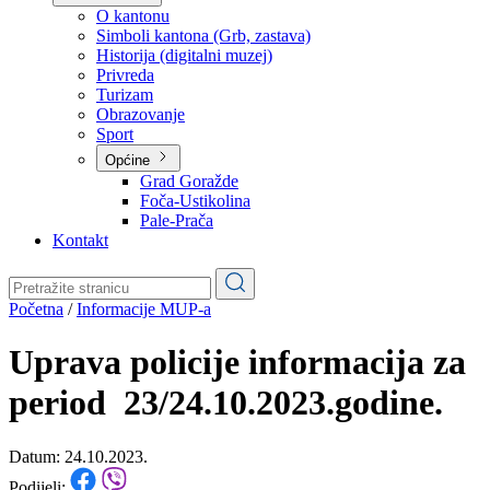
Planovi
Značajni dokumenti
O kantonu
O kantonu
Simboli kantona (Grb, zastava)
Historija (digitalni muzej)
Privreda
Turizam
Obrazovanje
Sport
Općine
Grad Goražde
Foča-Ustikolina
Pale-Prača
Kontakt
Početna
/
Informacije MUP-a
Uprava policije informacija za
period 23/24.10.2023.godine.