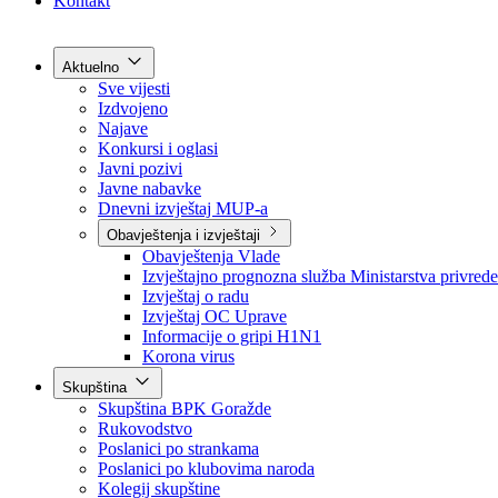
Grad Goražde
Foča-Ustikolina
Pale-Prača
Kontakt
Aktuelno
Sve vijesti
Izdvojeno
Najave
Konkursi i oglasi
Javni pozivi
Javne nabavke
Dnevni izvještaj MUP-a
Obavještenja i izvještaji
Obavještenja Vlade
Izvještajno prognozna služba Ministarstva privrede
Izvještaj o radu
Izvještaj OC Uprave
Informacije o gripi H1N1
Korona virus
Skupština
Skupština BPK Goražde
Rukovodstvo