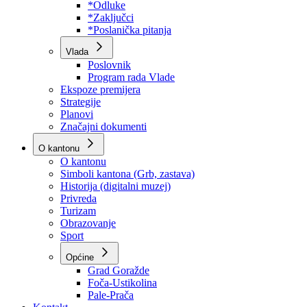
Program rada Skupštine
Budžet 2026
Zakoni
*Odluke
*Zaključci
*Poslanička pitanja
Vlada
Poslovnik
Program rada Vlade
Ekspoze premijera
Strategije
Planovi
Značajni dokumenti
O kantonu
O kantonu
Simboli kantona (Grb, zastava)
Historija (digitalni muzej)
Privreda
Turizam
Obrazovanje
Sport
Općine