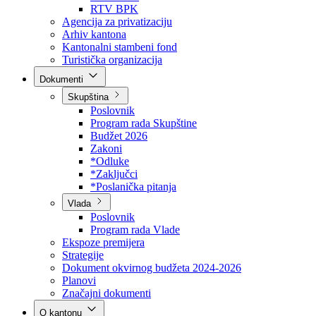
Direkcija za šumarstvo
Javna preduzeća
BPK šume
RTV BPK
Agencija za privatizaciju
Arhiv kantona
Kantonalni stambeni fond
Turistička organizacija
Dokumenti
Skupština
Poslovnik
Program rada Skupštine
Budžet 2026
Zakoni
*Odluke
*Zaključci
*Poslanička pitanja
Vlada
Poslovnik
Program rada Vlade
Ekspoze premijera
Strategije
Dokument okvirnog budžeta 2024-2026