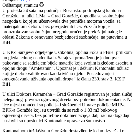
Datum: 24.10.2023.
Podijeli:
Odštampaj stranicu
U protekla 24 sata na području Bosansko-podrinjskog kantona
Goražde, u ulici 1.Maj – Grad Goražde, dogodila se saobraćajna
nezgoda u kojoj su učestvovala dva putnička motorna vozila, sa
materijalnom štetom, bez povrjeđenih lica. Vozaču koji je
prouzrokovao saobraćajnu nezgodu uručen je prekršajni nalog iz
oblasti Zakona o osnovama bezbjednosti saobraćaja na putevima u
BiH.
U KPZ Sarajevo-odjeljenje Ustikolina, općina Foča u FBiH prilikom
pregleda jednog osuđenika iz Sarajeva pronađeno je jedno pvc
pakovanje sa sadržajem bijele materije koja svojim izgledom asocira 
opojnu drogu “Amfetamin”. Upoznat je i dežurni Kantonalni tužilac
koji je djelo kvalifikovao kao krivično djelo “Posjedovanje i
omogućavanje uživanja opojnih droga” iz člana 239. stav 3. KZ F
BiH.
U ulici Doktora Karameha – Grad Goražde registrovan je jedan sluča
nelegalnog prevoza ogrevnog drveta bez potrebne dokumentacije. N
lice mjesta upućeni su policijski službenici Uprave policije MUP-a
BPK-a Goražde koji su utvrdili da se radi o 1,83 m3 bukovog
ogrevnog drveta, bez potrebne dokumentacije,a dalji rad na događaju