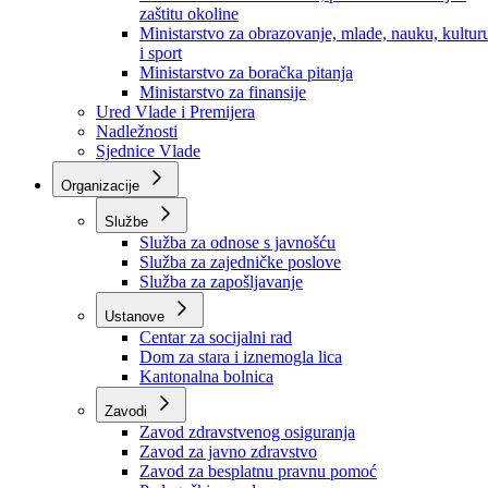
Ministarstvo za socijalnu politiku, zdravstvo,
raseljena lica i izbjeglice
Ministarstvo za urbanizam, prostorno uređenje i
zaštitu okoline
Ministarstvo za obrazovanje, mlade, nauku, kultur
i sport
Ministarstvo za boračka pitanja
Ministarstvo za finansije
Ured Vlade i Premijera
Nadležnosti
Sjednice Vlade
Organizacije
Službe
Služba za odnose s javnošću
Služba za zajedničke poslove
Služba za zapošljavanje
Ustanove
Centar za socijalni rad
Dom za stara i iznemogla lica
Kantonalna bolnica
Zavodi