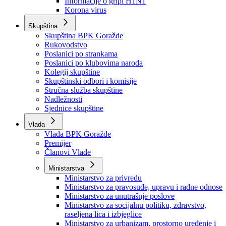
Izvještajno prognozna služba Ministarstva privrede
Izvještaj o radu
Izvještaj OC Uprave
Informacije o gripi H1N1
Korona virus
Skupština
Skupština BPK Goražde
Rukovodstvo
Poslanici po strankama
Poslanici po klubovima naroda
Kolegij skupštine
Skupštinski odbori i komisije
Stručna služba skupštine
Nadležnosti
Sjednice skupštine
Vlada
Vlada BPK Goražde
Premijer
Članovi Vlade
Ministarstva
Ministarstvo za privredu
Ministarstvo za pravosuđe, upravu i radne odnose
Ministarstvo za unutrašnje poslove