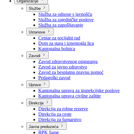
Nadležnosti
Sjednice Vlade
Organizacije
Službe
Služba za odnose s javnošću
Služba za zajedničke poslove
Služba za zapošljavanje
Ustanove
Centar za socijalni rad
Dom za stara i iznemogla lica
Kantonalna bolnica
Zavodi
Zavod zdravstvenog osiguranja
Zavod za javno zdravstvo
Zavod za besplatnu pravnu pomoć
Pedagoški zavod
Uprave
Kantonalna uprava za inspekcijske poslove
Kantonalna uprava civilne zaštite
Direkcije
Direkcija za robne rezerve
Direkcija za ceste