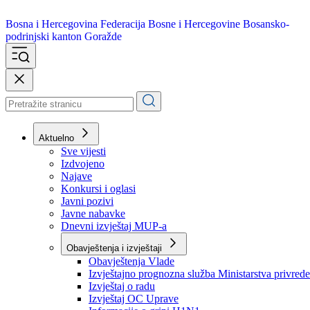
Bosna i Hercegovina
Federacija Bosne i Hercegovine
Bosansko-
podrinjski kanton Goražde
Aktuelno
Sve vijesti
Izdvojeno
Najave
Konkursi i oglasi
Javni pozivi
Javne nabavke
Dnevni izvještaj MUP-a
Obavještenja i izvještaji
Obavještenja Vlade