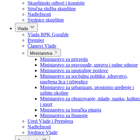
Poslanici po strankama
Poslanici po klubovima naroda
Kolegij skupštine
Skupštinski odbori i komisije
Stručna služba skupštine
Nadležnosti
Sjednice skupštine
Vlada
Vlada BPK Goražde
Premijer
Članovi Vlade
Ministarstva
Ministarstvo za privredu
Ministarstvo za pravosuđe, upravu i radne odnose
Ministarstvo za unutrašnje poslove
Ministarstvo za socijalnu politiku, zdravstvo,
raseljena lica i izbjeglice
Ministarstvo za urbanizam, prostorno uređenje i
zaštitu okoline
Ministarstvo za obrazovanje, mlade, nauku, kultur
i sport
Ministarstvo za boračka pitanja
Ministarstvo za finansije
Ured Vlade i Premijera