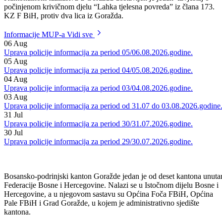
nastavili su uposlenici Kantonalne uprave za šumarstvo .
Kantonalnom tužilaštvu u Goraždu dostavljen je jedan Izvještaj o
počinjenom krivičnom djelu “Lahka tjelesna povreda” iz člana 173.
KZ F BiH, protiv dva lica iz Goražda.
Informacije MUP-a
Vidi sve
06
Aug
Uprava policije informacija za period 05/06.08.2026.godine.
05
Aug
Uprava policije informacija za period 04/05.08.2026.godine.
04
Aug
Uprava policije informacija za period 03/04.08.2026.godine.
03
Aug
Uprava policije informacija za period od 31.07 do 03.08.2026.godine
31
Jul
Uprava policije informacija za period 30/31.07.2026.godine.
30
Jul
Uprava policije informacija za period 29/30.07.2026.godine.