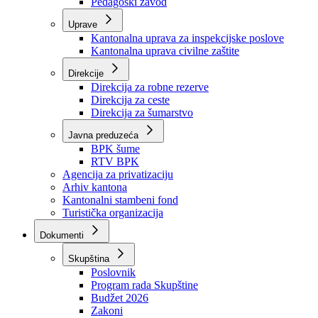
Zavod zdravstvenog osiguranja
Zavod za javno zdravstvo
Zavod za besplatnu pravnu pomoć
Pedagoški zavod
Uprave
Kantonalna uprava za inspekcijske poslove
Kantonalna uprava civilne zaštite
Direkcije
Direkcija za robne rezerve
Direkcija za ceste
Direkcija za šumarstvo
Javna preduzeća
BPK šume
RTV BPK
Agencija za privatizaciju
Arhiv kantona
Kantonalni stambeni fond
Turistička organizacija
Dokumenti
Skupština
Poslovnik