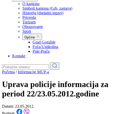
Planovi
Značajni dokumenti
O kantonu
O kantonu
Simboli kantona (Grb, zastava)
Historija (digitalni muzej)
Privreda
Turizam
Obrazovanje
Sport
Općine
Grad Goražde
Foča-Ustikolina
Pale-Prača
Kontakt
Početna
/
Informacije MUP-a
Uprava policije informacija za
period 22/23.05.2012.godine