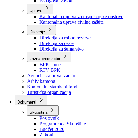
Zavod zdravstvenog osiguranja
Zavod za javno zdravstvo
Zavod za besplatnu pravnu pomoć
Pedagoški zavod
Uprave
Kantonalna uprava za inspekcijske poslove
Kantonalna uprava civilne zaštite
Direkcije
Direkcija za robne rezerve
Direkcija za ceste
Direkcija za šumarstvo
Javna preduzeća
BPK šume
RTV BPK
Agencija za privatizaciju
Arhiv kantona
Kantonalni stambeni fond
Turistička organizacija
Dokumenti
Skupština
Poslovnik