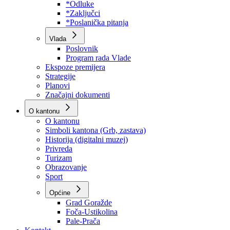
Program rada Skupštine
Budžet 2026
Zakoni
*Odluke
*Zaključci
*Poslanička pitanja
Vlada
Poslovnik
Program rada Vlade
Ekspoze premijera
Strategije
Planovi
Značajni dokumenti
O kantonu
O kantonu
Simboli kantona (Grb, zastava)
Historija (digitalni muzej)
Privreda
Turizam
Obrazovanje
Sport
Općine