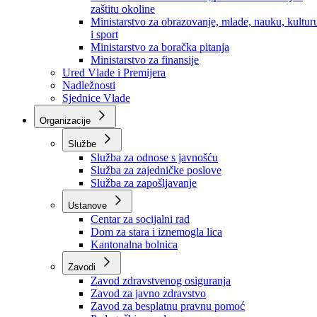
Ministarstvo za socijalnu politiku, zdravstvo,
raseljena lica i izbjeglice
Ministarstvo za urbanizam, prostorno uređenje i
zaštitu okoline
Ministarstvo za obrazovanje, mlade, nauku, kultur
i sport
Ministarstvo za boračka pitanja
Ministarstvo za finansije
Ured Vlade i Premijera
Nadležnosti
Sjednice Vlade
Organizacije
Službe
Služba za odnose s javnošću
Služba za zajedničke poslove
Služba za zapošljavanje
Ustanove
Centar za socijalni rad
Dom za stara i iznemogla lica
Kantonalna bolnica
Zavodi