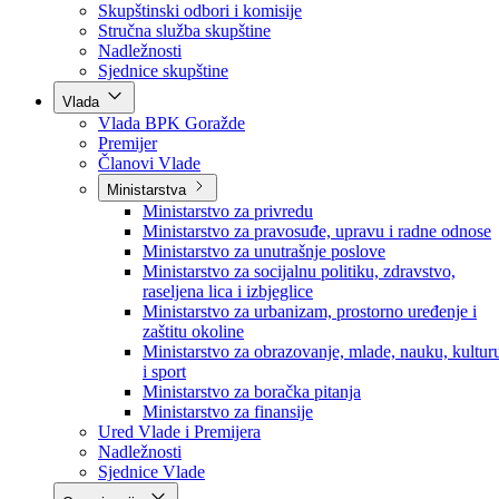
Poslanici po strankama
Poslanici po klubovima naroda
Kolegij skupštine
Skupštinski odbori i komisije
Stručna služba skupštine
Nadležnosti
Sjednice skupštine
Vlada
Vlada BPK Goražde
Premijer
Članovi Vlade
Ministarstva
Ministarstvo za privredu
Ministarstvo za pravosuđe, upravu i radne odnose
Ministarstvo za unutrašnje poslove
Ministarstvo za socijalnu politiku, zdravstvo,
raseljena lica i izbjeglice
Ministarstvo za urbanizam, prostorno uređenje i
zaštitu okoline
Ministarstvo za obrazovanje, mlade, nauku, kultur
i sport
Ministarstvo za boračka pitanja
Ministarstvo za finansije
Ured Vlade i Premijera