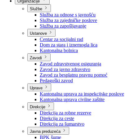
Nadležnosti
Sjednice Vlade
Organizacije
Službe
Služba za odnose s javnošću
Služba za zajedničke poslove
Služba za zapošljavanje
Ustanove
Centar za socijalni rad
Dom za stara i iznemogla lica
Kantonalna bolnica
Zavodi
Zavod zdravstvenog osiguranja
Zavod za javno zdravstvo
Zavod za besplatnu pravnu pomoć
Pedagoški zavod
Uprave
Kantonalna uprava za inspekcijske poslove
Kantonalna uprava civilne zaštite
Direkcije
Direkcija za robne rezerve
Direkcija za ceste