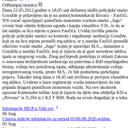
Datum: 23.05.2012.
Podijeli:
Odštampaj stranicu
Dana 22.05.2012.godine u 18,05 sati dežurnoj službi policijske stanic
Goražde je prijavljeno da je na putnoj komunikaciji Ilovača – Faočići,
NN vozač upravljajući putničkim motornim vozilom marke „Jugo“
crvene boje oštetio željeznu ogradu i kapiju vlasništvo T.H., te da se
isti udaljio sa lica mjesta u pravu Faočića. Uviđaj izvršila patrola
policije policijske stanice za kontrolu i regulisanje saobraćja Goražde,
koji su na licu mjesta pronašli reg.tablicu, te u naselju Faočići pronašli
oštećeno vozilo marke „Jugo“ kojim je upravljao M.S.,, nastanjen u
Goraždu u naselju Faočići, koji je izjavio da je gore navedene tablica
spala sa njegovog vozila. Zbog počinjenih prekršaja iz oblasti Zakona
o osnovama bezbjednosti saobraćaja na putevima u BiH neprilagođen
brzina, vožnja bez položenog ispita, odbijanja alkotestiranja vožnja
neregistrovanog vozila, protiv M.S., će biti podnešena prekršajna
prijava. Također istog dana u 18,45 sati izvršena je provjera vlasništv
reg.tablice. Uvidom u bazu registracije vozila ustanovljeno da ista
pripada drugom putničkom motornom vozilu. Na ove okolnosti
upoznat Kantonalni tužilac koji je izjavio da djelo ima obilježja KD-a
„Prevara“ iz čl.294 st.1 KZ F BiH. Rada na ovom događaju je u toku
Informacije MUP-a
Vidi sve