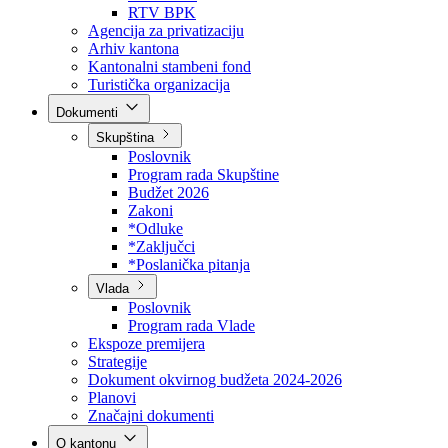
Direkcija za šumarstvo
Javna preduzeća
BPK šume
RTV BPK
Agencija za privatizaciju
Arhiv kantona
Kantonalni stambeni fond
Turistička organizacija
Dokumenti
Skupština
Poslovnik
Program rada Skupštine
Budžet 2026
Zakoni
*Odluke
*Zaključci
*Poslanička pitanja
Vlada
Poslovnik
Program rada Vlade
Ekspoze premijera
Strategije
Dokument okvirnog budžeta 2024-2026