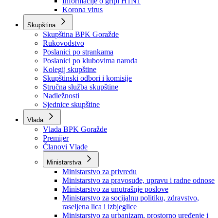
Izvještajno prognozna služba Ministarstva privrede
Izvještaj o radu
Izvještaj OC Uprave
Informacije o gripi H1N1
Korona virus
Skupština
Skupština BPK Goražde
Rukovodstvo
Poslanici po strankama
Poslanici po klubovima naroda
Kolegij skupštine
Skupštinski odbori i komisije
Stručna služba skupštine
Nadležnosti
Sjednice skupštine
Vlada
Vlada BPK Goražde
Premijer
Članovi Vlade
Ministarstva
Ministarstvo za privredu
Ministarstvo za pravosuđe, upravu i radne odnose
Ministarstvo za unutrašnje poslove