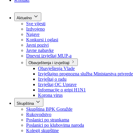
Grad Goražde
Foča-Ustikolina
Pale-Prača
Kontakt
Aktuelno
Sve vijesti
Izdvojeno
Najave
Konkursi i oglasi
Javni pozivi
Javne nabavke
Dnevni izvještaj MUP-a
Obavještenja i izvještaji
Obavještenja Vlade
Izvještajno prognozna služba Ministarstva privrede
Izvještaj o radu
Izvještaj OC Uprave
Informacije o gripi H1N1
Korona virus
Skupština
Skupština BPK Goražde
Rukovodstvo