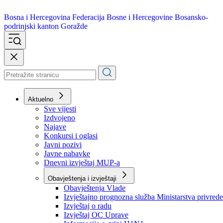
Bosna i Hercegovina
Federacija Bosne i Hercegovine
Bosansko-
podrinjski kanton Goražde
Aktuelno
Sve vijesti
Izdvojeno
Najave
Konkursi i oglasi
Javni pozivi
Javne nabavke
Dnevni izvještaj MUP-a
Obavještenja i izvještaji
Obavještenja Vlade