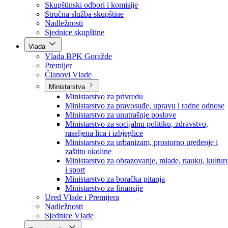
Poslanici po strankama
Poslanici po klubovima naroda
Kolegij skupštine
Skupštinski odbori i komisije
Stručna služba skupštine
Nadležnosti
Sjednice skupštine
Vlada
Vlada BPK Goražde
Premijer
Članovi Vlade
Ministarstva
Ministarstvo za privredu
Ministarstvo za pravosuđe, upravu i radne odnose
Ministarstvo za unutrašnje poslove
Ministarstvo za socijalnu politiku, zdravstvo,
raseljena lica i izbjeglice
Ministarstvo za urbanizam, prostorno uređenje i
zaštitu okoline
Ministarstvo za obrazovanje, mlade, nauku, kultur
i sport
Ministarstvo za boračka pitanja
Ministarstvo za finansije
Ured Vlade i Premijera