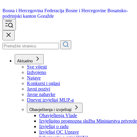
Bosna i Hercegovina
Federacija Bosne i Hercegovine
Bosansko-
podrinjski kanton Goražde
Aktuelno
Sve vijesti
Izdvojeno
Najave
Konkursi i oglasi
Javni pozivi
Javne nabavke
Dnevni izvještaj MUP-a
Obavještenja i izvještaji
Obavještenja Vlade