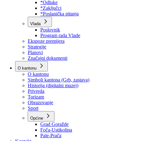
Program rada Skupštine
Budžet 2026
Zakoni
*Odluke
*Zaključci
*Poslanička pitanja
Vlada
Poslovnik
Program rada Vlade
Ekspoze premijera
Strategije
Planovi
Značajni dokumenti
O kantonu
O kantonu
Simboli kantona (Grb, zastava)
Historija (digitalni muzej)
Privreda
Turizam
Obrazovanje
Sport
Općine