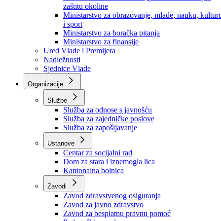
Ministarstvo za socijalnu politiku, zdravstvo,
raseljena lica i izbjeglice
Ministarstvo za urbanizam, prostorno uređenje i
zaštitu okoline
Ministarstvo za obrazovanje, mlade, nauku, kultur
i sport
Ministarstvo za boračka pitanja
Ministarstvo za finansije
Ured Vlade i Premijera
Nadležnosti
Sjednice Vlade
Organizacije
Službe
Služba za odnose s javnošću
Služba za zajedničke poslove
Služba za zapošljavanje
Ustanove
Centar za socijalni rad
Dom za stara i iznemogla lica
Kantonalna bolnica
Zavodi