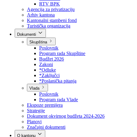
Direkcija za šumarstvo
Javna preduzeća
BPK šume
RTV BPK
Agencija za privatizaciju
Arhiv kantona
Kantonalni stambeni fond
Turistička organizacija
Dokumenti
Skupština
Poslovnik
Program rada Skupštine
Budžet 2026
Zakoni
*Odluke
*Zaključci
*Poslanička pitanja
Vlada
Poslovnik
Program rada Vlade
Ekspoze premijera
Strategije
Dokument okvirnog budžeta 2024-2026