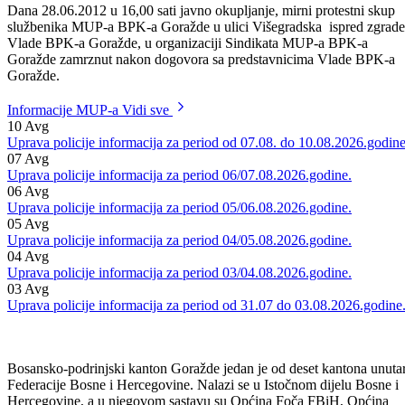
Dana 28.06.2012 u 16,00 sati javno okupljanje, mirni protestni skup
službenika MUP-a BPK-a Goražde u ulici Višegradska ispred zgrade
Vlade BPK-a Goražde, u organizaciji Sindikata MUP-a BPK-a
Goražde zamrznut nakon dogovora sa predstavnicima Vlade BPK-a
Goražde.
Informacije MUP-a
Vidi sve
10
Avg
Uprava policije informacija za period od 07.08. do 10.08.2026.godine
07
Avg
Uprava policije informacija za period 06/07.08.2026.godine.
06
Avg
Uprava policije informacija za period 05/06.08.2026.godine.
05
Avg
Uprava policije informacija za period 04/05.08.2026.godine.
04
Avg
Uprava policije informacija za period 03/04.08.2026.godine.
03
Avg
Uprava policije informacija za period od 31.07 do 03.08.2026.godine