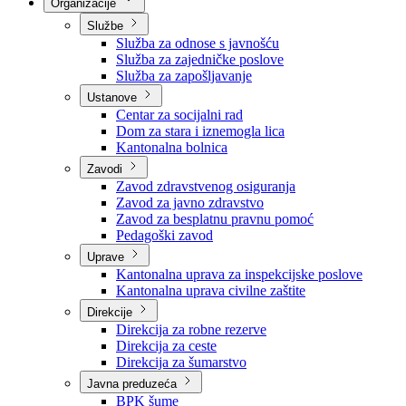
Nadležnosti
Sjednice Vlade
Organizacije
Službe
Služba za odnose s javnošću
Služba za zajedničke poslove
Služba za zapošljavanje
Ustanove
Centar za socijalni rad
Dom za stara i iznemogla lica
Kantonalna bolnica
Zavodi
Zavod zdravstvenog osiguranja
Zavod za javno zdravstvo
Zavod za besplatnu pravnu pomoć
Pedagoški zavod
Uprave
Kantonalna uprava za inspekcijske poslove
Kantonalna uprava civilne zaštite
Direkcije
Direkcija za robne rezerve
Direkcija za ceste