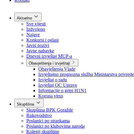
Grad Goražde
Foča-Ustikolina
Pale-Prača
Kontakt
Aktuelno
Sve vijesti
Izdvojeno
Najave
Konkursi i oglasi
Javni pozivi
Javne nabavke
Dnevni izvještaj MUP-a
Obavještenja i izvještaji
Obavještenja Vlade
Izvještajno prognozna služba Ministarstva privrede
Izvještaj o radu
Izvještaj OC Uprave
Informacije o gripi H1N1
Korona virus
Skupština
Skupština BPK Goražde
Rukovodstvo