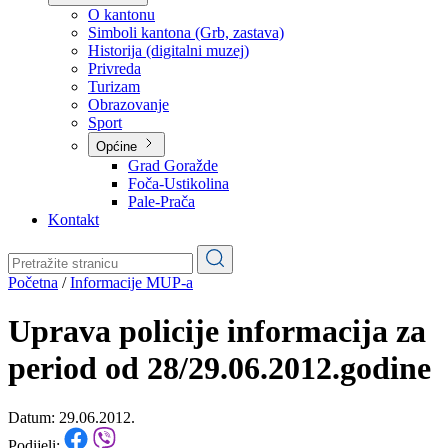
Planovi
Značajni dokumenti
O kantonu
O kantonu
Simboli kantona (Grb, zastava)
Historija (digitalni muzej)
Privreda
Turizam
Obrazovanje
Sport
Općine
Grad Goražde
Foča-Ustikolina
Pale-Prača
Kontakt
Početna
/
Informacije MUP-a
Uprava policije informacija za
period od 28/29.06.2012.godine