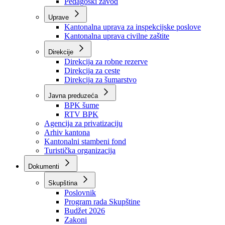
Zavod zdravstvenog osiguranja
Zavod za javno zdravstvo
Zavod za besplatnu pravnu pomoć
Pedagoški zavod
Uprave
Kantonalna uprava za inspekcijske poslove
Kantonalna uprava civilne zaštite
Direkcije
Direkcija za robne rezerve
Direkcija za ceste
Direkcija za šumarstvo
Javna preduzeća
BPK šume
RTV BPK
Agencija za privatizaciju
Arhiv kantona
Kantonalni stambeni fond
Turistička organizacija
Dokumenti
Skupština
Poslovnik