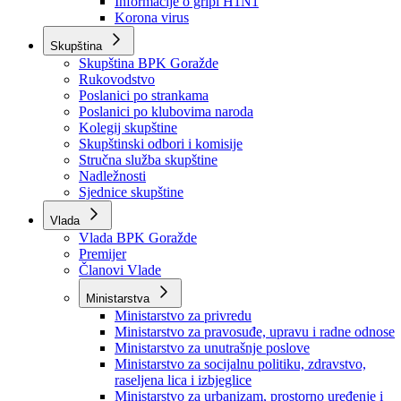
Izvještajno prognozna služba Ministarstva privrede
Izvještaj o radu
Izvještaj OC Uprave
Informacije o gripi H1N1
Korona virus
Skupština
Skupština BPK Goražde
Rukovodstvo
Poslanici po strankama
Poslanici po klubovima naroda
Kolegij skupštine
Skupštinski odbori i komisije
Stručna služba skupštine
Nadležnosti
Sjednice skupštine
Vlada
Vlada BPK Goražde
Premijer
Članovi Vlade
Ministarstva
Ministarstvo za privredu
Ministarstvo za pravosuđe, upravu i radne odnose
Ministarstvo za unutrašnje poslove