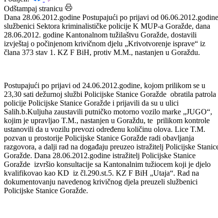
Datum: 29.06.2012.
Podijeli:
Odštampaj stranicu
Dana 28.06.2012.godine Postupajući po prijavi od 06.06.2012.godin
službenici Sektora kriminalističke policije K MUP-a Goražde, dana
28.06.2012. godine Kantonalnom tužilaštvu Goražde, dostavili
izvještaj o počinjenom krivičnom djelu „Krivotvorenje isprave“ iz
člana 373 stav 1. KZ F BiH, protiv M.M., nastanjen u Goraždu.
Postupajući po prijavi od 24.06.2012.godine, kojom prilikom se u
23,30 sati dežurnoj službi Policijske Stanice Goražde obratila patrola
policije Policijske Stanice Goražde i prijavili da su u ulici
Salih.b.Kuljuha zaustavili putničko motorno vozilo marke „JUGO“,
kojim je upravljao T.M., nastanjen u Goraždu, te prilikom kontrole
ustanovili da u vozilu prevozi određenu količinu olova. Lice T.M.
pozvan u prostorije Policijske Stanice Goražde radi obavljanja
razgovora, a dalji rad na događaju preuzeo istražitelj Policijske Stanic
Goražde. Dana 28.06.2012.godine istražitelj Policijske Stanice
Goražde izvršio konsultacije sa Kantonalnim tužiocem koji je djelo
kvalifikovao kao KD iz čl.290.st.5. KZ F BiH „Utaja“. Rad na
dokumentovanju navedenog krivičnog djela preuzeli službenici
Policijske Stanice Goražde.