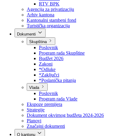
Direkcija za šumarstvo
Javna preduzeća
BPK šume
RTV BPK
Agencija za privatizaciju
Arhiv kantona
Kantonalni stambeni fond
Turistička organizacija
Dokumenti
Skupština
Poslovnik
Program rada Skupštine
Budžet 2026
Zakoni
*Odluke
*Zaključci
*Poslanička pitanja
Vlada
Poslovnik
Program rada Vlade
Ekspoze premijera
Strategije
Dokument okvirnog budžeta 2024-2026