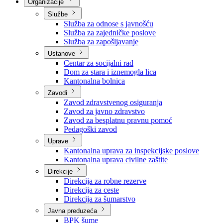
Nadležnosti
Sjednice Vlade
Organizacije
Službe
Služba za odnose s javnošću
Služba za zajedničke poslove
Služba za zapošljavanje
Ustanove
Centar za socijalni rad
Dom za stara i iznemogla lica
Kantonalna bolnica
Zavodi
Zavod zdravstvenog osiguranja
Zavod za javno zdravstvo
Zavod za besplatnu pravnu pomoć
Pedagoški zavod
Uprave
Kantonalna uprava za inspekcijske poslove
Kantonalna uprava civilne zaštite
Direkcije
Direkcija za robne rezerve
Direkcija za ceste