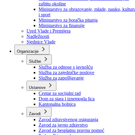
Ministarstvo za socijalnu politiku, zdravstvo,
raseljena lica i izbjeglice
Ministarstvo za urbanizam, prostorno uređenje i
zaštitu okoline
Ministarstvo za obrazovanje, mlade, nauku, kultur
i sport
Ministarstvo za boračka pitanja
Ministarstvo za finansije
Ured Vlade i Premijera
Nadležnosti
Sjednice Vlade
Organizacije
Službe
Služba za odnose s javnošću
Služba za zajedničke poslove
Služba za zapošljavanje
Ustanove
Centar za socijalni rad
Dom za stara i iznemogla lica
Kantonalna bolnica
Zavodi