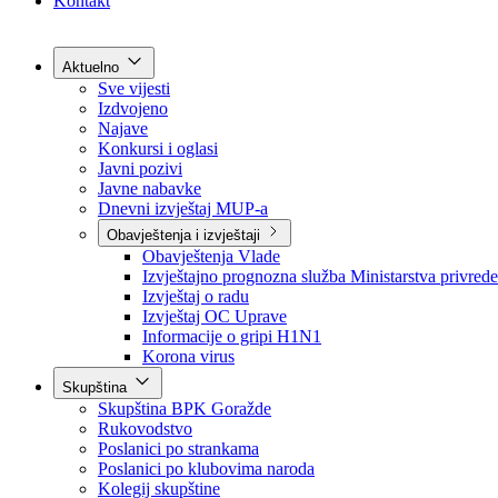
Grad Goražde
Foča-Ustikolina
Pale-Prača
Kontakt
Aktuelno
Sve vijesti
Izdvojeno
Najave
Konkursi i oglasi
Javni pozivi
Javne nabavke
Dnevni izvještaj MUP-a
Obavještenja i izvještaji
Obavještenja Vlade
Izvještajno prognozna služba Ministarstva privrede
Izvještaj o radu
Izvještaj OC Uprave
Informacije o gripi H1N1
Korona virus
Skupština
Skupština BPK Goražde
Rukovodstvo