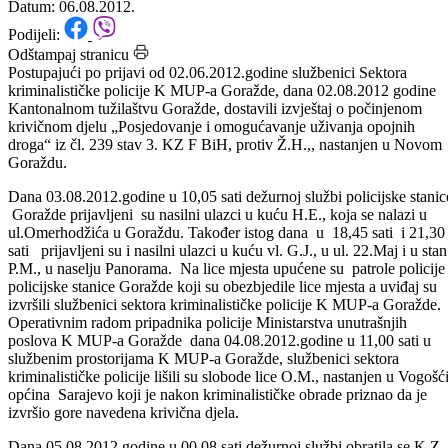
06.08.2012.godine
Datum: 06.08.2012.
Podijeli:
Odštampaj stranicu
Postupajući po prijavi od 02.06.2012.godine službenici Sektora
kriminalističke policije K MUP-a Goražde, dana 02.08.2012 godine
Kantonalnom tužilaštvu Goražde, dostavili izvještaj o počinjenom
krivičnom djelu „Posjedovanje i omogućavanje uživanja opojnih
droga“ iz čl. 239 stav 3. KZ F BiH, protiv Ž.H.,, nastanjen u Novom
Goraždu.
Dana 03.08.2012.godine u 10,05 sati dežurnoj službi policijske stanic
Goražde prijavljeni su nasilni ulazci u kuću H.E., koja se nalazi u
ul.Omerhodžića u Goraždu. Također istog dana u 18,45 sati i 21,30
sati prijavljeni su i nasilni ulazci u kuću vl. G.J., u ul. 22.Maj i u stan
P.M., u naselju Panorama. Na lice mjesta upućene su patrole policije
policijske stanice Goražde koji su obezbjedile lice mjesta a uviđaj su
izvršili službenici sektora kriminalističke policije K MUP-a Goražde.
Operativnim radom pripadnika policije Ministarstva unutrašnjih
poslova K MUP-a Goražde dana 04.08.2012.godine u 11,00 sati u
službenim prostorijama K MUP-a Goražde, službenici sektora
kriminalističke policije lišili su slobode lice O.M., nastanjen u Vogošć
općina Sarajevo koji je nakon kriminalističke obrade priznao da je