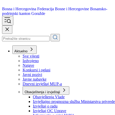
Bosna i Hercegovina
Federacija Bosne i Hercegovine
Bosansko-
podrinjski kanton Goražde
Aktuelno
Sve vijesti
Izdvojeno
Najave
Konkursi i oglasi
Javni pozivi
Javne nabavke
Dnevni izvještaj MUP-a
Obavještenja i izvještaji
Obavještenja Vlade