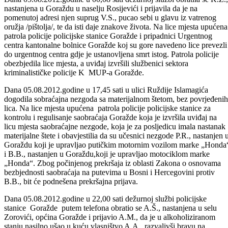
izvršio gore navedena krivična djela.
Dana 05.08.2012.godine u 00,08 sati dežurnoj službi obratila se K.Z.,
nastanjena u Goraždu u naselju Rosijevići i prijavila da je na
pomenutoj adresi njen suprug V.S., pucao sebi u glavu iz vatrenog
oružja /pištolja/, te da isti daje znakove života. Na lice mjesta upućena
patrola policije policijske stanice Goražde i pripadnici Urgentnog
centra kantonalne bolnice Goražde koj su gore navedeno lice prevezli
do urgentnog centra gdje je ustanovljena smrt istog. Patrola policije
obezbjedila lice mjesta, a uviđaj izvršili službenici sektora
kriminalističke policije K MUP-a Goražde.
Dana 05.08.2012.godine u 17,45 sati u ulici Ruždije Islamagića
dogodila sobraćajna nezgoda sa materijalnom štetom, bez povrjeđenih
lica. Na lice mjesta upućena patrola policije policijske stanice za
kontrolu i regulisanje saobraćaja Goražde koja je izvršila uviđaj na
licu mjesta saobraćajne nezgode, koja je za posljedicu imala nastanak
materijalne štete i obavjestilia da su učesnici nezgode P.R., nastanjen 
Goraždu koji je upravljao putičkim motornim vozilom marke „Honda
i B.B., nastanjen u Goraždu,koji je upravljao motociklom marke
„Honda“. Zbog počinjenog prekršaja iz oblasti Zakona o osnovama
bezbjednosti saobraćaja na putevima u Bosni i Hercegovini protiv
B.B., bit će podnešena prekršajna prijava.
Dana 05.08.2012.godine u 22,00 sati dežurnoj službi policijske