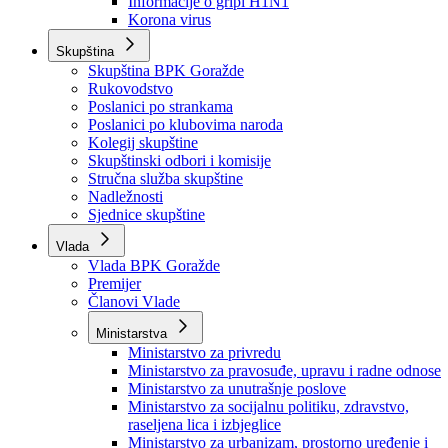
Izvještajno prognozna služba Ministarstva privrede
Izvještaj o radu
Izvještaj OC Uprave
Informacije o gripi H1N1
Korona virus
Skupština
Skupština BPK Goražde
Rukovodstvo
Poslanici po strankama
Poslanici po klubovima naroda
Kolegij skupštine
Skupštinski odbori i komisije
Stručna služba skupštine
Nadležnosti
Sjednice skupštine
Vlada
Vlada BPK Goražde
Premijer
Članovi Vlade
Ministarstva
Ministarstvo za privredu
Ministarstvo za pravosuđe, upravu i radne odnose
Ministarstvo za unutrašnje poslove