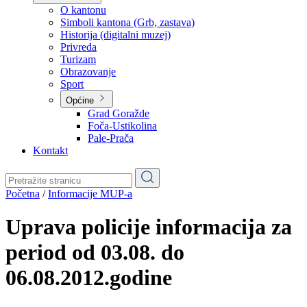
Planovi
Značajni dokumenti
O kantonu
O kantonu
Simboli kantona (Grb, zastava)
Historija (digitalni muzej)
Privreda
Turizam
Obrazovanje
Sport
Općine
Grad Goražde
Foča-Ustikolina
Pale-Prača
Kontakt
Početna
/
Informacije MUP-a
Uprava policije informacija za
period od 03.08. do