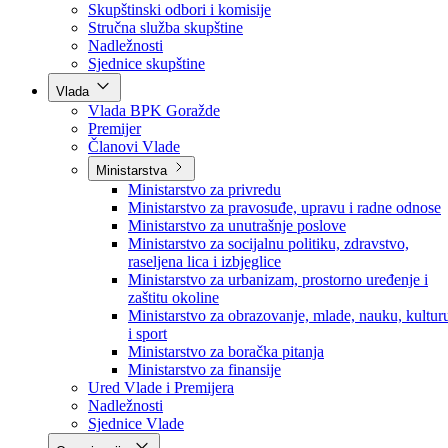
Poslanici po strankama
Poslanici po klubovima naroda
Kolegij skupštine
Skupštinski odbori i komisije
Stručna služba skupštine
Nadležnosti
Sjednice skupštine
Vlada
Vlada BPK Goražde
Premijer
Članovi Vlade
Ministarstva
Ministarstvo za privredu
Ministarstvo za pravosuđe, upravu i radne odnose
Ministarstvo za unutrašnje poslove
Ministarstvo za socijalnu politiku, zdravstvo,
raseljena lica i izbjeglice
Ministarstvo za urbanizam, prostorno uređenje i
zaštitu okoline
Ministarstvo za obrazovanje, mlade, nauku, kultur
i sport
Ministarstvo za boračka pitanja
Ministarstvo za finansije
Ured Vlade i Premijera