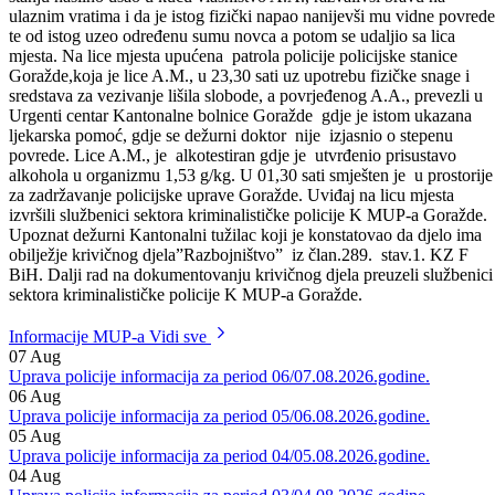
stanice Goražde putem telefona obratio se A.Š., nastanjena u selu
Zorovići, općina Goražde i prijavio A.M., da je u alkoholiziranom
stanju nasilno ušao u kuću vlasništvo A.A., razvalivši bravu na
ulaznim vratima i da je istog fizički napao nanijevši mu vidne povrede
te od istog uzeo određenu sumu novca a potom se udaljio sa lica
mjesta. Na lice mjesta upućena patrola policije policijske stanice
Goražde,koja je lice A.M., u 23,30 sati uz upotrebu fizičke snage i
sredstava za vezivanje lišila slobode, a povrjeđenog A.A., prevezli u
Urgenti centar Kantonalne bolnice Goražde gdje je istom ukazana
ljekarska pomoć, gdje se dežurni doktor nije izjasnio o stepenu
povrede. Lice A.M., je alkotestiran gdje je utvrđenio prisustavo
alkohola u organizmu 1,53 g/kg. U 01,30 sati smješten je u prostorije
za zadržavanje policijske uprave Goražde. Uviđaj na licu mjesta
izvršili službenici sektora kriminalističke policije K MUP-a Goražde.
Upoznat dežurni Kantonalni tužilac koji je konstatovao da djelo ima
obilježje krivičnog djela”Razbojništvo” iz član.289. stav.1. KZ F
BiH. Dalji rad na dokumentovanju krivičnog djela preuzeli službenici
sektora kriminalističke policije K MUP-a Goražde.
Informacije MUP-a
Vidi sve
07
Aug
Uprava policije informacija za period 06/07.08.2026.godine.
06
Aug
Uprava policije informacija za period 05/06.08.2026.godine.
05
Aug