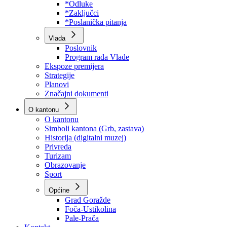
Program rada Skupštine
Budžet 2026
Zakoni
*Odluke
*Zaključci
*Poslanička pitanja
Vlada
Poslovnik
Program rada Vlade
Ekspoze premijera
Strategije
Planovi
Značajni dokumenti
O kantonu
O kantonu
Simboli kantona (Grb, zastava)
Historija (digitalni muzej)
Privreda
Turizam
Obrazovanje
Sport
Općine