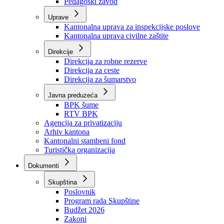
Zavod zdravstvenog osiguranja
Zavod za javno zdravstvo
Zavod za besplatnu pravnu pomoć
Pedagoški zavod
Uprave
Kantonalna uprava za inspekcijske poslove
Kantonalna uprava civilne zaštite
Direkcije
Direkcija za robne rezerve
Direkcija za ceste
Direkcija za šumarstvo
Javna preduzeća
BPK šume
RTV BPK
Agencija za privatizaciju
Arhiv kantona
Kantonalni stambeni fond
Turistička organizacija
Dokumenti
Skupština
Poslovnik