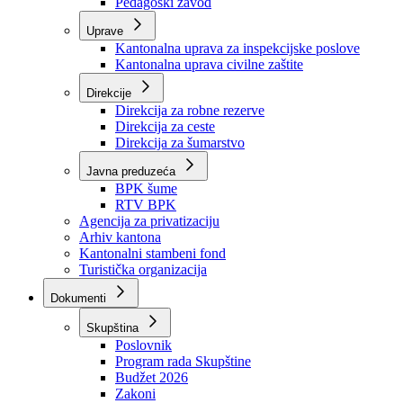
Zavod zdravstvenog osiguranja
Zavod za javno zdravstvo
Zavod za besplatnu pravnu pomoć
Pedagoški zavod
Uprave
Kantonalna uprava za inspekcijske poslove
Kantonalna uprava civilne zaštite
Direkcije
Direkcija za robne rezerve
Direkcija za ceste
Direkcija za šumarstvo
Javna preduzeća
BPK šume
RTV BPK
Agencija za privatizaciju
Arhiv kantona
Kantonalni stambeni fond
Turistička organizacija
Dokumenti
Skupština
Poslovnik