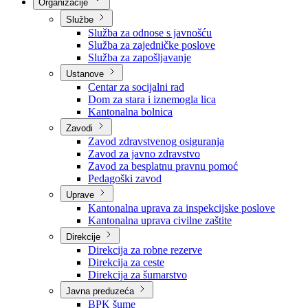
Nadležnosti
Sjednice Vlade
Organizacije
Službe
Služba za odnose s javnošću
Služba za zajedničke poslove
Služba za zapošljavanje
Ustanove
Centar za socijalni rad
Dom za stara i iznemogla lica
Kantonalna bolnica
Zavodi
Zavod zdravstvenog osiguranja
Zavod za javno zdravstvo
Zavod za besplatnu pravnu pomoć
Pedagoški zavod
Uprave
Kantonalna uprava za inspekcijske poslove
Kantonalna uprava civilne zaštite
Direkcije
Direkcija za robne rezerve
Direkcija za ceste