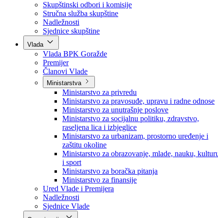
Poslanici po strankama
Poslanici po klubovima naroda
Kolegij skupštine
Skupštinski odbori i komisije
Stručna služba skupštine
Nadležnosti
Sjednice skupštine
Vlada
Vlada BPK Goražde
Premijer
Članovi Vlade
Ministarstva
Ministarstvo za privredu
Ministarstvo za pravosuđe, upravu i radne odnose
Ministarstvo za unutrašnje poslove
Ministarstvo za socijalnu politiku, zdravstvo,
raseljena lica i izbjeglice
Ministarstvo za urbanizam, prostorno uređenje i
zaštitu okoline
Ministarstvo za obrazovanje, mlade, nauku, kultur
i sport
Ministarstvo za boračka pitanja
Ministarstvo za finansije
Ured Vlade i Premijera