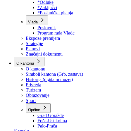
Program rada Skupštine
Budžet 2026
Zakoni
*Odluke
*Zaključci
*Poslanička pitanja
Vlada
Poslovnik
Program rada Vlade
Ekspoze premijera
Strategije
Planovi
Značajni dokumenti
O kantonu
O kantonu
Simboli kantona (Grb, zastava)
Historija (digitalni muzej)
Privreda
Turizam
Obrazovanje
Sport
Općine