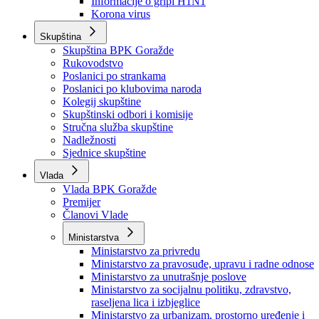
Izvještajno prognozna služba Ministarstva privrede
Izvještaj o radu
Izvještaj OC Uprave
Informacije o gripi H1N1
Korona virus
Skupština
Skupština BPK Goražde
Rukovodstvo
Poslanici po strankama
Poslanici po klubovima naroda
Kolegij skupštine
Skupštinski odbori i komisije
Stručna služba skupštine
Nadležnosti
Sjednice skupštine
Vlada
Vlada BPK Goražde
Premijer
Članovi Vlade
Ministarstva
Ministarstvo za privredu
Ministarstvo za pravosuđe, upravu i radne odnose
Ministarstvo za unutrašnje poslove