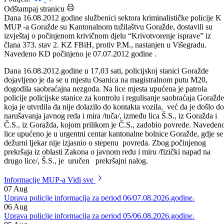
Datum: 17.08.2012.
Podijeli:
Odštampaj stranicu
Dana 16.08.2012 godine službenici sektora kriminalističke policije K
MUP -a Goražde su Kantonalnom tužilaštvu Goražde, dostavili su
izvještaj o počinjenom krivičnom djelu “Krivotvorenje isprave” iz
člana 373. stav 2. KZ FBiH, protiv P.M., nastanjen u Višegradu.
Navedeno KD počinjeno je 07.07.2012 godine .
Dana 16.08.2012.godine u 17,03 sati, policijskoj stanici Goražde
dojavljeno je da se u mjestu Osanica na magistralnom putu M20,
dogodila saobraćajna nezgoda. Na lice mjesta upućena je patrola
policije policijske stanice za kontrolu i regulisanje saobraćaja Goražde
koja je utvrdila da nije dolazilo do kontakta vozila, već da je došlo do
narušavanja javnog reda i mira /tuča/, između lica Š.S., iz Goražda i
Č.S., iz Goražda, kojom prilikom je Č.S., zadobio povrede. Naveden
lice upućeno je u urgentni centar kantonalne bolnice Goražde, gdje se
dežurni ljekar nije izjasnio o stepenu povreda. Zbog počinjenog
prekršaja iz oblasti Zakona o javnom redu i miru /fizički napad na
drugo lice/, Š.S., je uručen prekršajni nalog.
Informacije MUP-a
Vidi sve
07
Aug