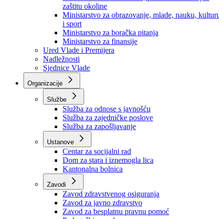
Ministarstvo za socijalnu politiku, zdravstvo,
raseljena lica i izbjeglice
Ministarstvo za urbanizam, prostorno uređenje i
zaštitu okoline
Ministarstvo za obrazovanje, mlade, nauku, kultur
i sport
Ministarstvo za boračka pitanja
Ministarstvo za finansije
Ured Vlade i Premijera
Nadležnosti
Sjednice Vlade
Organizacije
Službe
Služba za odnose s javnošću
Služba za zajedničke poslove
Služba za zapošljavanje
Ustanove
Centar za socijalni rad
Dom za stara i iznemogla lica
Kantonalna bolnica
Zavodi