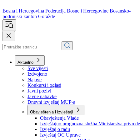
Bosna i Hercegovina
Federacija Bosne i Hercegovine
Bosansko-
podrinjski kanton Goražde
Aktuelno
Sve vijesti
Izdvojeno
Najave
Konkursi i oglasi
Javni pozivi
Javne nabavke
Dnevni izvještaj MUP-a
Obavještenja i izvještaji
Obavještenja Vlade