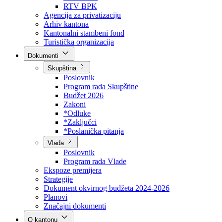
Direkcija za šumarstvo
Javna preduzeća
BPK šume
RTV BPK
Agencija za privatizaciju
Arhiv kantona
Kantonalni stambeni fond
Turistička organizacija
Dokumenti
Skupština
Poslovnik
Program rada Skupštine
Budžet 2026
Zakoni
*Odluke
*Zaključci
*Poslanička pitanja
Vlada
Poslovnik
Program rada Vlade
Ekspoze premijera
Strategije
Dokument okvirnog budžeta 2024-2026