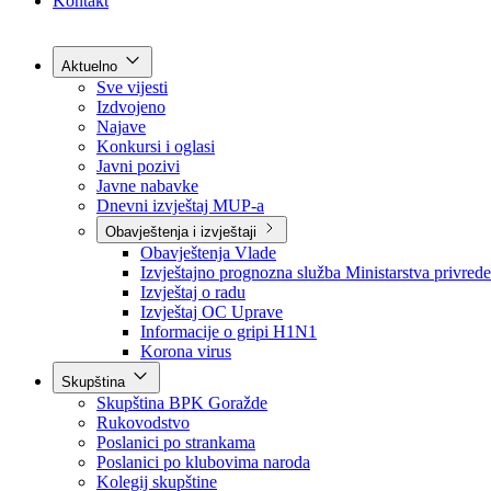
Grad Goražde
Foča-Ustikolina
Pale-Prača
Kontakt
Aktuelno
Sve vijesti
Izdvojeno
Najave
Konkursi i oglasi
Javni pozivi
Javne nabavke
Dnevni izvještaj MUP-a
Obavještenja i izvještaji
Obavještenja Vlade
Izvještajno prognozna služba Ministarstva privrede
Izvještaj o radu
Izvještaj OC Uprave
Informacije o gripi H1N1
Korona virus
Skupština
Skupština BPK Goražde
Rukovodstvo