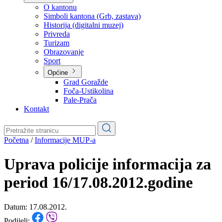
Planovi
Značajni dokumenti
O kantonu
O kantonu
Simboli kantona (Grb, zastava)
Historija (digitalni muzej)
Privreda
Turizam
Obrazovanje
Sport
Općine
Grad Goražde
Foča-Ustikolina
Pale-Prača
Kontakt
Početna
/
Informacije MUP-a
Uprava policije informacija za
period 16/17.08.2012.godine