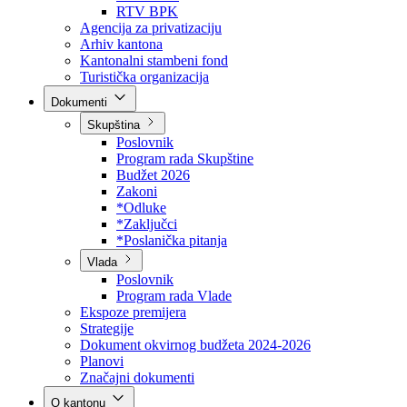
Direkcija za šumarstvo
Javna preduzeća
BPK šume
RTV BPK
Agencija za privatizaciju
Arhiv kantona
Kantonalni stambeni fond
Turistička organizacija
Dokumenti
Skupština
Poslovnik
Program rada Skupštine
Budžet 2026
Zakoni
*Odluke
*Zaključci
*Poslanička pitanja
Vlada
Poslovnik
Program rada Vlade
Ekspoze premijera
Strategije
Dokument okvirnog budžeta 2024-2026