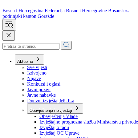
Bosna i Hercegovina
Federacija Bosne i Hercegovine
Bosansko-
podrinjski kanton Goražde
Aktuelno
Sve vijesti
Izdvojeno
Najave
Konkursi i oglasi
Javni pozivi
Javne nabavke
Dnevni izvještaj MUP-a
Obavještenja i izvještaji
Obavještenja Vlade