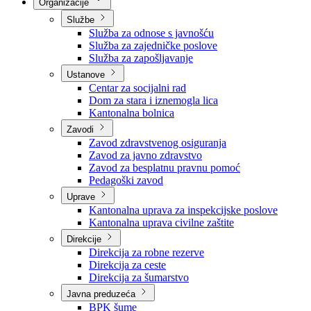
Nadležnosti
Sjednice Vlade
Organizacije
Službe
Služba za odnose s javnošću
Služba za zajedničke poslove
Služba za zapošljavanje
Ustanove
Centar za socijalni rad
Dom za stara i iznemogla lica
Kantonalna bolnica
Zavodi
Zavod zdravstvenog osiguranja
Zavod za javno zdravstvo
Zavod za besplatnu pravnu pomoć
Pedagoški zavod
Uprave
Kantonalna uprava za inspekcijske poslove
Kantonalna uprava civilne zaštite
Direkcije
Direkcija za robne rezerve
Direkcija za ceste