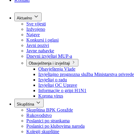
Grad Goražde
Foča-Ustikolina
Pale-Prača
Kontakt
Aktuelno
Sve vijesti
Izdvojeno
Najave
Konkursi i oglasi
Javni pozivi
Javne nabavke
Dnevni izvještaj MUP-a
Obavještenja i izvještaji
Obavještenja Vlade
Izvještajno prognozna služba Ministarstva privrede
Izvještaj o radu
Izvještaj OC Uprave
Informacije o gripi H1N1
Korona virus
Skupština
Skupština BPK Goražde
Rukovodstvo