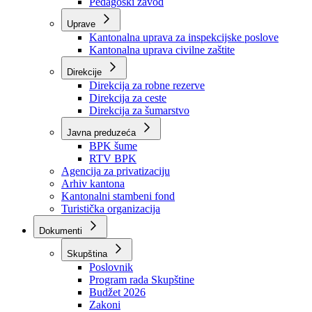
Zavod zdravstvenog osiguranja
Zavod za javno zdravstvo
Zavod za besplatnu pravnu pomoć
Pedagoški zavod
Uprave
Kantonalna uprava za inspekcijske poslove
Kantonalna uprava civilne zaštite
Direkcije
Direkcija za robne rezerve
Direkcija za ceste
Direkcija za šumarstvo
Javna preduzeća
BPK šume
RTV BPK
Agencija za privatizaciju
Arhiv kantona
Kantonalni stambeni fond
Turistička organizacija
Dokumenti
Skupština
Poslovnik