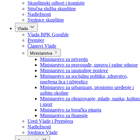
Poslanici po strankama
Poslanici po klubovima naroda
Kolegij skupštine
Skupštinski odbori i komisije
Stručna služba skupštine
Nadležnosti
Sjednice skupštine
Vlada
Vlada BPK Goražde
Premijer
Članovi Vlade
Ministarstva
Ministarstvo za privredu
Ministarstvo za pravosuđe, upravu i radne odnose
Ministarstvo za unutrašnje poslove
Ministarstvo za socijalnu politiku, zdravstvo,
raseljena lica i izbjeglice
Ministarstvo za urbanizam, prostorno uređenje i
zaštitu okoline
Ministarstvo za obrazovanje, mlade, nauku, kultur
i sport
Ministarstvo za boračka pitanja
Ministarstvo za finansije
Ured Vlade i Premijera