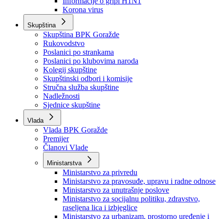
Izvještajno prognozna služba Ministarstva privrede
Izvještaj o radu
Izvještaj OC Uprave
Informacije o gripi H1N1
Korona virus
Skupština
Skupština BPK Goražde
Rukovodstvo
Poslanici po strankama
Poslanici po klubovima naroda
Kolegij skupštine
Skupštinski odbori i komisije
Stručna služba skupštine
Nadležnosti
Sjednice skupštine
Vlada
Vlada BPK Goražde
Premijer
Članovi Vlade
Ministarstva
Ministarstvo za privredu
Ministarstvo za pravosuđe, upravu i radne odnose
Ministarstvo za unutrašnje poslove