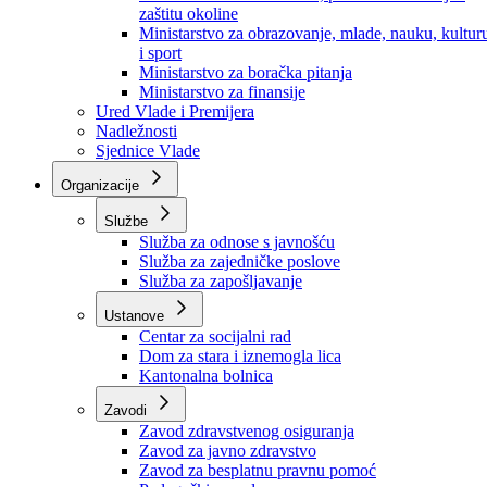
Ministarstvo za socijalnu politiku, zdravstvo,
raseljena lica i izbjeglice
Ministarstvo za urbanizam, prostorno uređenje i
zaštitu okoline
Ministarstvo za obrazovanje, mlade, nauku, kultur
i sport
Ministarstvo za boračka pitanja
Ministarstvo za finansije
Ured Vlade i Premijera
Nadležnosti
Sjednice Vlade
Organizacije
Službe
Služba za odnose s javnošću
Služba za zajedničke poslove
Služba za zapošljavanje
Ustanove
Centar za socijalni rad
Dom za stara i iznemogla lica
Kantonalna bolnica
Zavodi