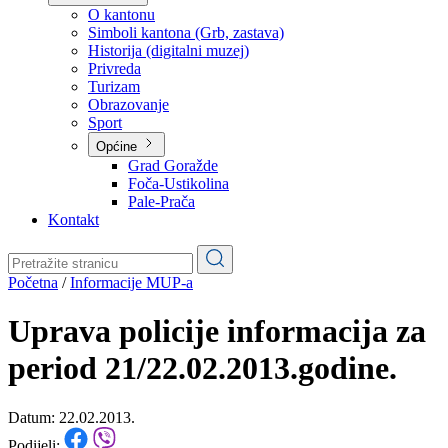
Planovi
Značajni dokumenti
O kantonu
O kantonu
Simboli kantona (Grb, zastava)
Historija (digitalni muzej)
Privreda
Turizam
Obrazovanje
Sport
Općine
Grad Goražde
Foča-Ustikolina
Pale-Prača
Kontakt
Početna
/
Informacije MUP-a
Uprava policije informacija za
period 21/22.02.2013.godine.