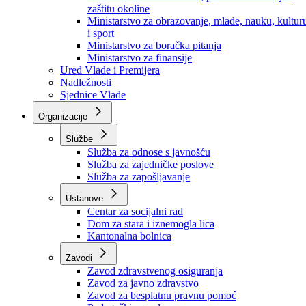
Ministarstvo za socijalnu politiku, zdravstvo,
raseljena lica i izbjeglice
Ministarstvo za urbanizam, prostorno uređenje i
zaštitu okoline
Ministarstvo za obrazovanje, mlade, nauku, kultur
i sport
Ministarstvo za boračka pitanja
Ministarstvo za finansije
Ured Vlade i Premijera
Nadležnosti
Sjednice Vlade
Organizacije
Službe
Služba za odnose s javnošću
Služba za zajedničke poslove
Služba za zapošljavanje
Ustanove
Centar za socijalni rad
Dom za stara i iznemogla lica
Kantonalna bolnica
Zavodi