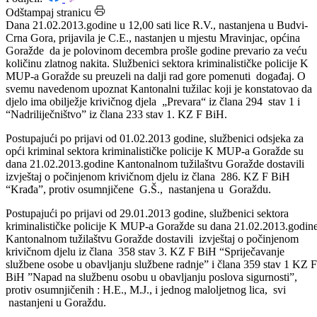
Datum: 22.02.2013.
Podijeli:
Odštampaj stranicu
Dana 21.02.2013.godine u 12,00 sati lice R.V., nastanjena u Budvi-
Crna Gora, prijavila je C.E., nastanjen u mjestu Mravinjac, općina
Goražde da je polovinom decembra prošle godine prevario za veću
količinu zlatnog nakita. Službenici sektora kriminalističke policije K
MUP-a Goražde su preuzeli na dalji rad gore pomenuti događaj. O
svemu navedenom upoznat Kantonalni tužilac koji je konstatovao da
djelo ima obilježje krivičnog djela „Prevara“ iz člana 294 stav 1 i
“Nadriliječništvo” iz člana 233 stav 1. KZ F BiH.
Postupajući po prijavi od 01.02.2013 godine, službenici odsjeka za
opći kriminal sektora kriminalističke policije K MUP-a Goražde su
dana 21.02.2013.godine Kantonalnom tužilaštvu Goražde dostavili
izvještaj o počinjenom krivičnom djelu iz člana 286. KZ F BiH
“Krađa”, protiv osumnjičene G.Š., nastanjena u Goraždu.
Postupajući po prijavi od 29.01.2013 godine, službenici sektora
kriminalističke policije K MUP-a Goražde su dana 21.02.2013.godin
Kantonalnom tužilaštvu Goražde dostavili izvještaj o počinjenom
krivičnom djelu iz člana 358 stav 3. KZ F BiH “Spriječavanje
službene osobe u obavljanju službene radnje” i člana 359 stav 1 KZ F
BiH ”Napad na službenu osobu u obavljanju poslova sigurnosti”,