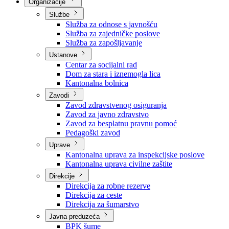
Nadležnosti
Sjednice Vlade
Organizacije
Službe
Služba za odnose s javnošću
Služba za zajedničke poslove
Služba za zapošljavanje
Ustanove
Centar za socijalni rad
Dom za stara i iznemogla lica
Kantonalna bolnica
Zavodi
Zavod zdravstvenog osiguranja
Zavod za javno zdravstvo
Zavod za besplatnu pravnu pomoć
Pedagoški zavod
Uprave
Kantonalna uprava za inspekcijske poslove
Kantonalna uprava civilne zaštite
Direkcije
Direkcija za robne rezerve
Direkcija za ceste