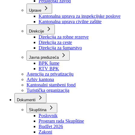
Zavod zdravstvenog osiguranja
Zavod za javno zdravstvo
Zavod za besplatnu pravnu pomoć
Pedagoški zavod
Uprave
Kantonalna uprava za inspekcijske poslove
Kantonalna uprava civilne zaštite
Direkcije
Direkcija za robne rezerve
Direkcija za ceste
Direkcija za šumarstvo
Javna preduzeća
BPK šume
RTV BPK
Agencija za privatizaciju
Arhiv kantona
Kantonalni stambeni fond
Turistička organizacija
Dokumenti
Skupština
Poslovnik