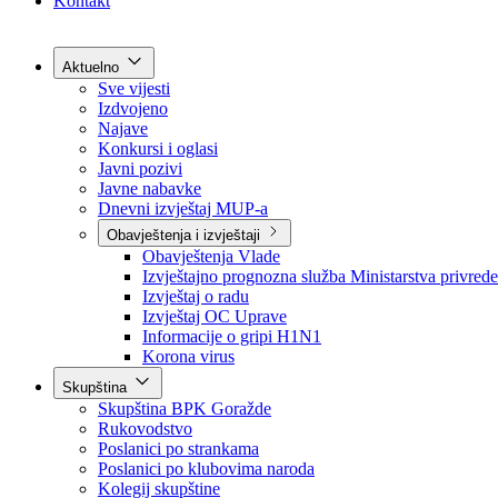
Grad Goražde
Foča-Ustikolina
Pale-Prača
Kontakt
Aktuelno
Sve vijesti
Izdvojeno
Najave
Konkursi i oglasi
Javni pozivi
Javne nabavke
Dnevni izvještaj MUP-a
Obavještenja i izvještaji
Obavještenja Vlade
Izvještajno prognozna služba Ministarstva privrede
Izvještaj o radu
Izvještaj OC Uprave
Informacije o gripi H1N1
Korona virus
Skupština
Skupština BPK Goražde
Rukovodstvo