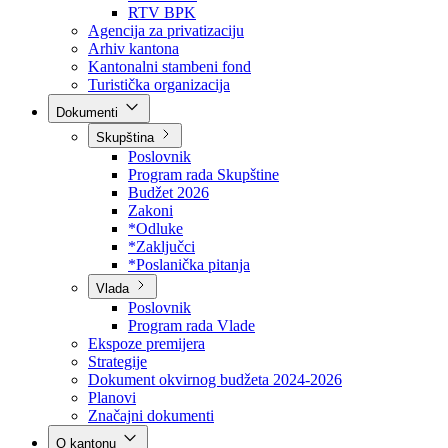
Direkcija za šumarstvo
Javna preduzeća
BPK šume
RTV BPK
Agencija za privatizaciju
Arhiv kantona
Kantonalni stambeni fond
Turistička organizacija
Dokumenti
Skupština
Poslovnik
Program rada Skupštine
Budžet 2026
Zakoni
*Odluke
*Zaključci
*Poslanička pitanja
Vlada
Poslovnik
Program rada Vlade
Ekspoze premijera
Strategije
Dokument okvirnog budžeta 2024-2026