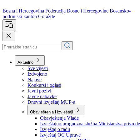
Bosna i Hercegovina
Federacija Bosne i Hercegovine
Bosansko-
podrinjski kanton Goražde
Aktuelno
Sve vijesti
Izdvojeno
Najave
Konkursi i oglasi
Javni pozivi
Javne nabavke
Dnevni izvještaj MUP-a
Obavještenja i izvještaji
Obavještenja Vlade