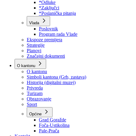
Program rada Skupštine
Budžet 2026
Zakoni
*Odluke
*Zaključci
*Poslanička pitanja
Vlada
Poslovnik
Program rada Vlade
Ekspoze premijera
Strategije
Planovi
Značajni dokumenti
O kantonu
O kantonu
Simboli kantona (Grb, zastava)
Historija (digitalni muzej)
Privreda
Turizam
Obrazovanje
Sport
Općine