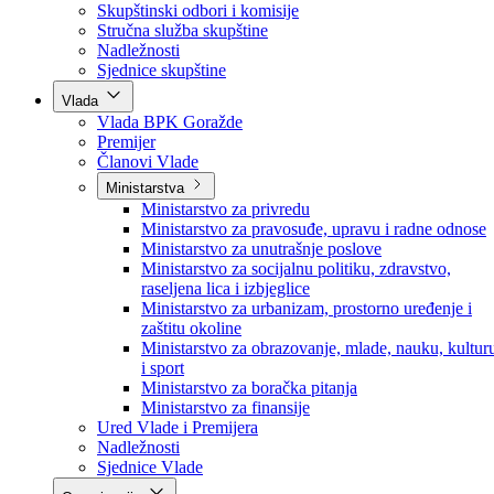
Poslanici po strankama
Poslanici po klubovima naroda
Kolegij skupštine
Skupštinski odbori i komisije
Stručna služba skupštine
Nadležnosti
Sjednice skupštine
Vlada
Vlada BPK Goražde
Premijer
Članovi Vlade
Ministarstva
Ministarstvo za privredu
Ministarstvo za pravosuđe, upravu i radne odnose
Ministarstvo za unutrašnje poslove
Ministarstvo za socijalnu politiku, zdravstvo,
raseljena lica i izbjeglice
Ministarstvo za urbanizam, prostorno uređenje i
zaštitu okoline
Ministarstvo za obrazovanje, mlade, nauku, kultur
i sport
Ministarstvo za boračka pitanja
Ministarstvo za finansije
Ured Vlade i Premijera