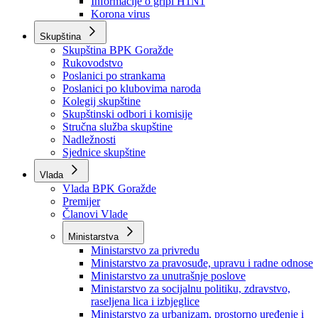
Izvještajno prognozna služba Ministarstva privrede
Izvještaj o radu
Izvještaj OC Uprave
Informacije o gripi H1N1
Korona virus
Skupština
Skupština BPK Goražde
Rukovodstvo
Poslanici po strankama
Poslanici po klubovima naroda
Kolegij skupštine
Skupštinski odbori i komisije
Stručna služba skupštine
Nadležnosti
Sjednice skupštine
Vlada
Vlada BPK Goražde
Premijer
Članovi Vlade
Ministarstva
Ministarstvo za privredu
Ministarstvo za pravosuđe, upravu i radne odnose
Ministarstvo za unutrašnje poslove