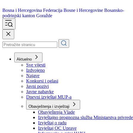
Bosna i Hercegovina
Federacija Bosne i Hercegovine
Bosansko-
podrinjski kanton Goražde
Aktuelno
Sve vijesti
Izdvojeno
Najave
Konkursi i oglasi
Javni pozivi
Javne nabavke
Dnevni izvještaj MUP-a
Obavještenja i izvještaji
Obavještenja Vlade