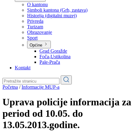
Planovi
Značajni dokumenti
O kantonu
O kantonu
Simboli kantona (Grb, zastava)
Historija (digitalni muzej)
Privreda
Turizam
Obrazovanje
Sport
Općine
Grad Goražde
Foča-Ustikolina
Pale-Prača
Kontakt
Početna
/
Informacije MUP-a
Uprava policije informacija za
period od 10.05. do