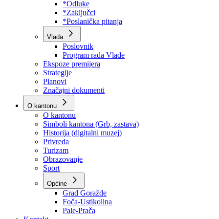
Program rada Skupštine
Budžet 2026
Zakoni
*Odluke
*Zaključci
*Poslanička pitanja
Vlada
Poslovnik
Program rada Vlade
Ekspoze premijera
Strategije
Planovi
Značajni dokumenti
O kantonu
O kantonu
Simboli kantona (Grb, zastava)
Historija (digitalni muzej)
Privreda
Turizam
Obrazovanje
Sport
Općine