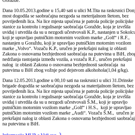
nastanjen u mjestu Zupčići, općina Goražde, K.M., nastanjen u mjest
Dubište, općina Goražde i K.D., nastanjen u mjestu Dubište, općina
Goražde.
Dana 10.05.2013.godine u 15,40 sati u ulici M.Tita na raskrsnici Donj
most dogodila se saobraćajna nezgoda sa meterijalnom štetom, bez
povrijeđenih lica. Na lice mjesta upućena je patrola policije policijske
stanice za kontrolu i regulisanje saobraćaja Goražde, koja je izvršila
uviđaj i utvrdila da su u nezgodi učestvovali K.P., nastanjen u Sokolc
koji je upravljao putničkim motornim vozilom marke „Golf“ i R.F.,
nastanjen u Goraždu, koji je upravljao putničkim motornim vozilom
marke „Volvo“. Vozaču K.P., uručen je prekršajni nalog iz oblasti
Zakona o osnovama bezbjednosti saobraćaja na putevima u BiH, zbo
nedržanja rastojanja između vozila, a vozaču R.F., uručen prekršajni
nalog iz oblasti Zakona o osnovama bezbjednosti saobraćaja na
putevima u BiH zbog vožnje pod dejstvom alkohohola(1,04 g/kg).
Dana 12.05.2013.godine u 00,10 sati na raskrsnici u ulici 31.Drinske
brigade dogodila se saobraćajna nezgoda sa materijalnom štetom, bez
povrijeđenih lica. Na lice mjesta upućena je patrola policije policijske
stanice za kontrolu i regulisanje saobraćaja Goražde, koja je izvršila
uviđaj i utvrdila da su u nezgodi učestvovali Š.M., koji je upravljo
putničkim motornim vozilom marke „Golf“ i H.S., koji je upravljao
putničkim motornim vozilom marke „Audi“. Vozaču Š.M., uručen je
prekršajni nalog iz oblasti Zakona o osnovama bezbjednosti saobraćaj