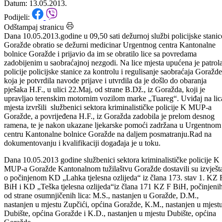
13.05.2013.godine.
Datum: 13.05.2013.
Podijeli:
Odštampaj stranicu
Dana 10.05.2013.godine u 09,50 sati dežurnoj službi policijske stanic
Goražde obratio se dežurni medicinar Urgentnog centra Kantonalne
bolnice Goražde i prijavio da im se obratilo lice sa povredama
zadobijenim u saobraćajnoj nezgodi. Na lice mjesta upućena je patrol
policije policijske stanice za kontrolu i regulisanje saobraćaja Goražde
koja je potvrdila navode prijave i utvrdila da je došlo do obaranja
pješaka H.F., u ulici 22.Maj, od strane B.Dž., iz Goražda, koji je
upravljao terenskim motornim vozilom marke „Tuareg“. Uviđaj na lic
mjesta izvršili službenici sektora kriminalističke policije K MUP-a
Goražde, a povrijeđena H.F., iz Goražda zadobila je prelom desnog
ramena, te je nakon ukazane ljekarske pomoći zadržana u Urgentnom
centru Kantonalne bolnice Goražde na daljem posmatranju.Rad na
dokumentovanju i kvalifikaciji događaja je u toku.
Dana 10.05.2013 godine službenici sektora kriminalističke policije K
MUP-a Goražde Kantonalnom tužilaštvu Goražde dostavili su izvješt
o počinjenom KD „Lahka tjelesna ozlijeda“ iz člana 173. stav 1. KZ 
BiH i KD „Teška tjelesna ozlijeda“iz člana 171 KZ F BiH, počinjeni
od strane osumnjičenih lica: M.S., nastanjen u Goražde, D.M.,