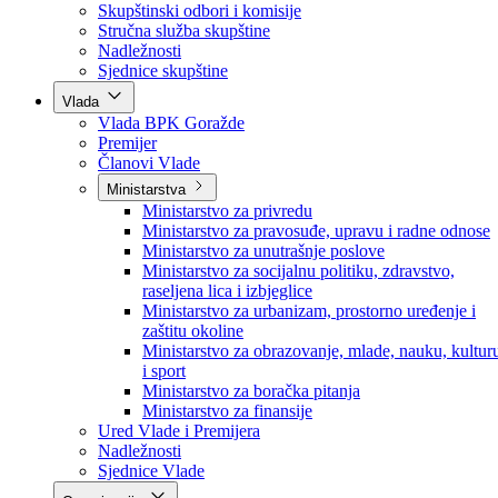
Poslanici po strankama
Poslanici po klubovima naroda
Kolegij skupštine
Skupštinski odbori i komisije
Stručna služba skupštine
Nadležnosti
Sjednice skupštine
Vlada
Vlada BPK Goražde
Premijer
Članovi Vlade
Ministarstva
Ministarstvo za privredu
Ministarstvo za pravosuđe, upravu i radne odnose
Ministarstvo za unutrašnje poslove
Ministarstvo za socijalnu politiku, zdravstvo,
raseljena lica i izbjeglice
Ministarstvo za urbanizam, prostorno uređenje i
zaštitu okoline
Ministarstvo za obrazovanje, mlade, nauku, kultur
i sport
Ministarstvo za boračka pitanja
Ministarstvo za finansije
Ured Vlade i Premijera