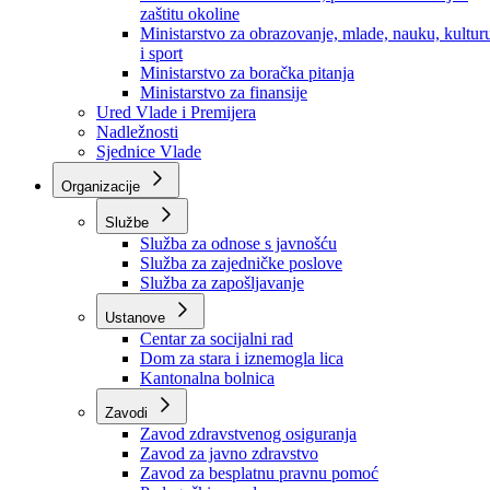
Ministarstvo za socijalnu politiku, zdravstvo,
raseljena lica i izbjeglice
Ministarstvo za urbanizam, prostorno uređenje i
zaštitu okoline
Ministarstvo za obrazovanje, mlade, nauku, kultur
i sport
Ministarstvo za boračka pitanja
Ministarstvo za finansije
Ured Vlade i Premijera
Nadležnosti
Sjednice Vlade
Organizacije
Službe
Služba za odnose s javnošću
Služba za zajedničke poslove
Služba za zapošljavanje
Ustanove
Centar za socijalni rad
Dom za stara i iznemogla lica
Kantonalna bolnica
Zavodi