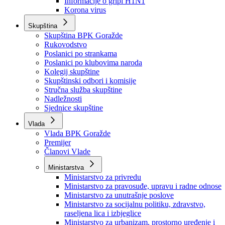
Izvještajno prognozna služba Ministarstva privrede
Izvještaj o radu
Izvještaj OC Uprave
Informacije o gripi H1N1
Korona virus
Skupština
Skupština BPK Goražde
Rukovodstvo
Poslanici po strankama
Poslanici po klubovima naroda
Kolegij skupštine
Skupštinski odbori i komisije
Stručna služba skupštine
Nadležnosti
Sjednice skupštine
Vlada
Vlada BPK Goražde
Premijer
Članovi Vlade
Ministarstva
Ministarstvo za privredu
Ministarstvo za pravosuđe, upravu i radne odnose
Ministarstvo za unutrašnje poslove