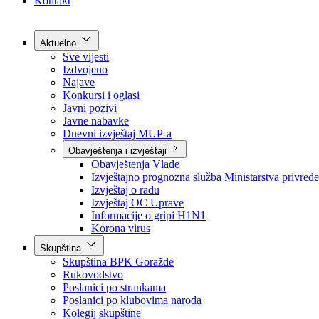
Grad Goražde
Foča-Ustikolina
Pale-Prača
Kontakt
Aktuelno
Sve vijesti
Izdvojeno
Najave
Konkursi i oglasi
Javni pozivi
Javne nabavke
Dnevni izvještaj MUP-a
Obavještenja i izvještaji
Obavještenja Vlade
Izvještajno prognozna služba Ministarstva privrede
Izvještaj o radu
Izvještaj OC Uprave
Informacije o gripi H1N1
Korona virus
Skupština
Skupština BPK Goražde
Rukovodstvo