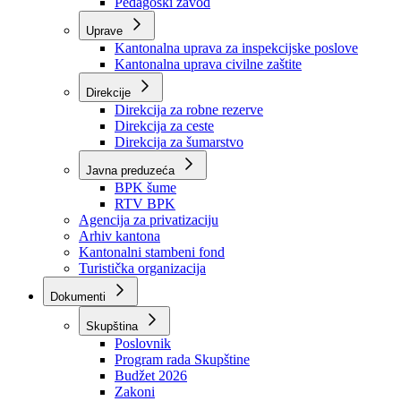
Zavod zdravstvenog osiguranja
Zavod za javno zdravstvo
Zavod za besplatnu pravnu pomoć
Pedagoški zavod
Uprave
Kantonalna uprava za inspekcijske poslove
Kantonalna uprava civilne zaštite
Direkcije
Direkcija za robne rezerve
Direkcija za ceste
Direkcija za šumarstvo
Javna preduzeća
BPK šume
RTV BPK
Agencija za privatizaciju
Arhiv kantona
Kantonalni stambeni fond
Turistička organizacija
Dokumenti
Skupština
Poslovnik