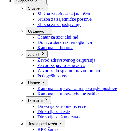
Nadležnosti
Sjednice Vlade
Organizacije
Službe
Služba za odnose s javnošću
Služba za zajedničke poslove
Služba za zapošljavanje
Ustanove
Centar za socijalni rad
Dom za stara i iznemogla lica
Kantonalna bolnica
Zavodi
Zavod zdravstvenog osiguranja
Zavod za javno zdravstvo
Zavod za besplatnu pravnu pomoć
Pedagoški zavod
Uprave
Kantonalna uprava za inspekcijske poslove
Kantonalna uprava civilne zaštite
Direkcije
Direkcija za robne rezerve
Direkcija za ceste