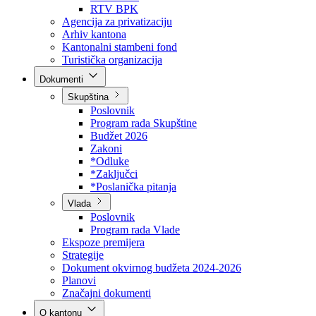
Direkcija za šumarstvo
Javna preduzeća
BPK šume
RTV BPK
Agencija za privatizaciju
Arhiv kantona
Kantonalni stambeni fond
Turistička organizacija
Dokumenti
Skupština
Poslovnik
Program rada Skupštine
Budžet 2026
Zakoni
*Odluke
*Zaključci
*Poslanička pitanja
Vlada
Poslovnik
Program rada Vlade
Ekspoze premijera
Strategije
Dokument okvirnog budžeta 2024-2026