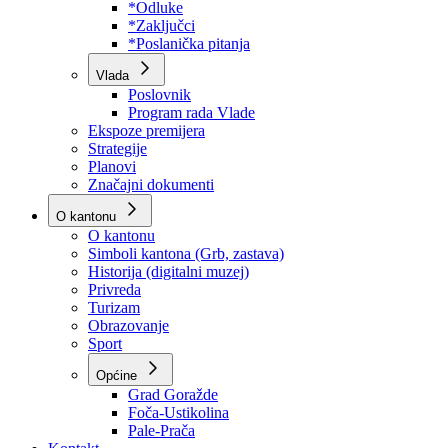
Program rada Skupštine
Budžet 2026
Zakoni
*Odluke
*Zaključci
*Poslanička pitanja
Vlada
Poslovnik
Program rada Vlade
Ekspoze premijera
Strategije
Planovi
Značajni dokumenti
O kantonu
O kantonu
Simboli kantona (Grb, zastava)
Historija (digitalni muzej)
Privreda
Turizam
Obrazovanje
Sport
Općine