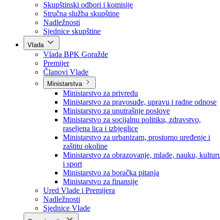
Poslanici po strankama
Poslanici po klubovima naroda
Kolegij skupštine
Skupštinski odbori i komisije
Stručna služba skupštine
Nadležnosti
Sjednice skupštine
Vlada
Vlada BPK Goražde
Premijer
Članovi Vlade
Ministarstva
Ministarstvo za privredu
Ministarstvo za pravosuđe, upravu i radne odnose
Ministarstvo za unutrašnje poslove
Ministarstvo za socijalnu politiku, zdravstvo,
raseljena lica i izbjeglice
Ministarstvo za urbanizam, prostorno uređenje i
zaštitu okoline
Ministarstvo za obrazovanje, mlade, nauku, kultur
i sport
Ministarstvo za boračka pitanja
Ministarstvo za finansije
Ured Vlade i Premijera