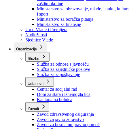
Ministarstvo za socijalnu politiku, zdravstvo,
raseljena lica i izbjeglice
Ministarstvo za urbanizam, prostorno uređenje i
zaštitu okoline
Ministarstvo za obrazovanje, mlade, nauku, kultur
i sport
Ministarstvo za boračka pitanja
Ministarstvo za finansije
Ured Vlade i Premijera
Nadležnosti
Sjednice Vlade
Organizacije
Službe
Služba za odnose s javnošću
Služba za zajedničke poslove
Služba za zapošljavanje
Ustanove
Centar za socijalni rad
Dom za stara i iznemogla lica
Kantonalna bolnica
Zavodi