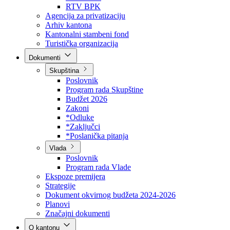
Direkcija za šumarstvo
Javna preduzeća
BPK šume
RTV BPK
Agencija za privatizaciju
Arhiv kantona
Kantonalni stambeni fond
Turistička organizacija
Dokumenti
Skupština
Poslovnik
Program rada Skupštine
Budžet 2026
Zakoni
*Odluke
*Zaključci
*Poslanička pitanja
Vlada
Poslovnik
Program rada Vlade
Ekspoze premijera
Strategije
Dokument okvirnog budžeta 2024-2026