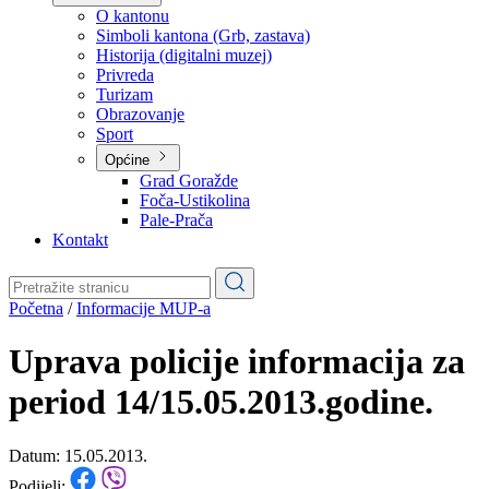
Planovi
Značajni dokumenti
O kantonu
O kantonu
Simboli kantona (Grb, zastava)
Historija (digitalni muzej)
Privreda
Turizam
Obrazovanje
Sport
Općine
Grad Goražde
Foča-Ustikolina
Pale-Prača
Kontakt
Početna
/
Informacije MUP-a
Uprava policije informacija za
period 14/15.05.2013.godine.