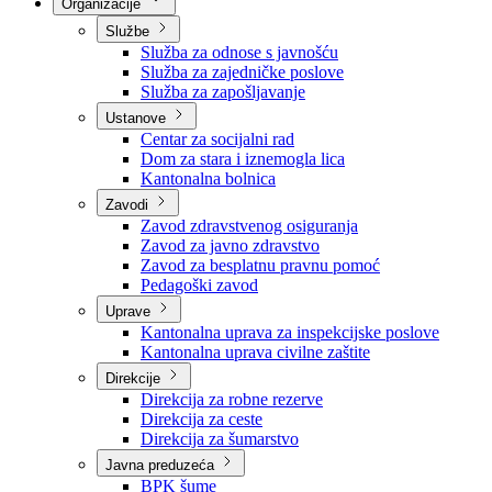
Nadležnosti
Sjednice Vlade
Organizacije
Službe
Služba za odnose s javnošću
Služba za zajedničke poslove
Služba za zapošljavanje
Ustanove
Centar za socijalni rad
Dom za stara i iznemogla lica
Kantonalna bolnica
Zavodi
Zavod zdravstvenog osiguranja
Zavod za javno zdravstvo
Zavod za besplatnu pravnu pomoć
Pedagoški zavod
Uprave
Kantonalna uprava za inspekcijske poslove
Kantonalna uprava civilne zaštite
Direkcije
Direkcija za robne rezerve
Direkcija za ceste