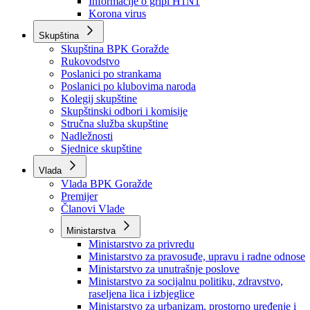
Izvještajno prognozna služba Ministarstva privrede
Izvještaj o radu
Izvještaj OC Uprave
Informacije o gripi H1N1
Korona virus
Skupština
Skupština BPK Goražde
Rukovodstvo
Poslanici po strankama
Poslanici po klubovima naroda
Kolegij skupštine
Skupštinski odbori i komisije
Stručna služba skupštine
Nadležnosti
Sjednice skupštine
Vlada
Vlada BPK Goražde
Premijer
Članovi Vlade
Ministarstva
Ministarstvo za privredu
Ministarstvo za pravosuđe, upravu i radne odnose
Ministarstvo za unutrašnje poslove