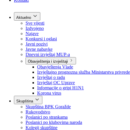
Grad Goražde
Foča-Ustikolina
Pale-Prača
Kontakt
Aktuelno
Sve vijesti
Izdvojeno
Najave
Konkursi i oglasi
Javni pozivi
Javne nabavke
Dnevni izvještaj MUP-a
Obavještenja i izvještaji
Obavještenja Vlade
Izvještajno prognozna služba Ministarstva privrede
Izvještaj o radu
Izvještaj OC Uprave
Informacije o gripi H1N1
Korona virus
Skupština
Skupština BPK Goražde
Rukovodstvo