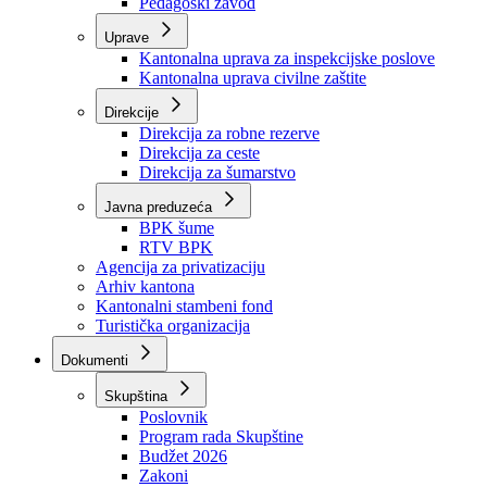
Zavod zdravstvenog osiguranja
Zavod za javno zdravstvo
Zavod za besplatnu pravnu pomoć
Pedagoški zavod
Uprave
Kantonalna uprava za inspekcijske poslove
Kantonalna uprava civilne zaštite
Direkcije
Direkcija za robne rezerve
Direkcija za ceste
Direkcija za šumarstvo
Javna preduzeća
BPK šume
RTV BPK
Agencija za privatizaciju
Arhiv kantona
Kantonalni stambeni fond
Turistička organizacija
Dokumenti
Skupština
Poslovnik