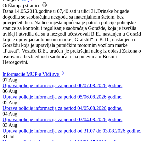
Datum: 15.05.2013.
Podijeli:
Odštampaj stranicu
Dana 14.05.2013.godine u 07,40 sati u ulici 31.Drinske brigade
dogodila se saobraćajna nezgoda sa materijalnom štetom, bez
povrjeđeih lica. Na lice mjesta upućena je patrola policije policijske
stanice za kontrolu i regulisanje saobraćaja Goražde, koja je izvršila
uviđaj i utvrdila da su u nezgodi učestvovali B.E., nastanjen u Goraž
koji je upravljao autobusom marke „Grafstift“ i K.D., nastanjena u
Goraždu koja je upravljala putničkim motornim vozilom marke
„Passat“. Vozaču B.E., uručen je prekršajni nalog iz oblasti Zakona o
osnovama bezbjednosti saobraćaja na putevima u Bosni i
Hercegovini.
Informacije MUP-a
Vidi sve
07
Aug
Uprava policije informacija za period 06/07.08.2026.godine.
06
Aug
Uprava policije informacija za period 05/06.08.2026.godine.
05
Aug
Uprava policije informacija za period 04/05.08.2026.godine.
04
Aug
Uprava policije informacija za period 03/04.08.2026.godine.