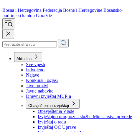
Bosna i Hercegovina
Federacija Bosne i Hercegovine
Bosansko-
podrinjski kanton Goražde
Aktuelno
Sve vijesti
Izdvojeno
Najave
Konkursi i oglasi
Javni pozivi
Javne nabavke
Dnevni izvještaj MUP-a
Obavještenja i izvještaji
Obavještenja Vlade