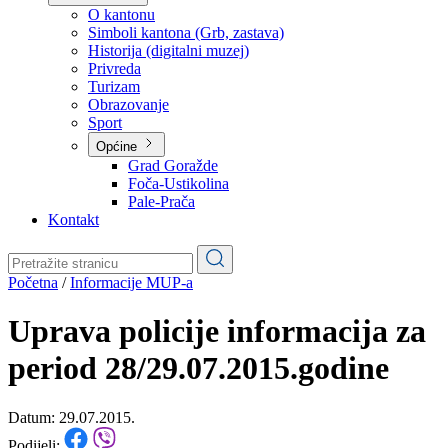
Planovi
Značajni dokumenti
O kantonu
O kantonu
Simboli kantona (Grb, zastava)
Historija (digitalni muzej)
Privreda
Turizam
Obrazovanje
Sport
Općine
Grad Goražde
Foča-Ustikolina
Pale-Prača
Kontakt
Početna
/
Informacije MUP-a
Uprava policije informacija za
period 28/29.07.2015.godine