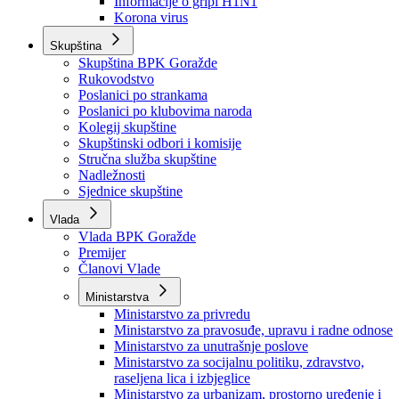
Izvještajno prognozna služba Ministarstva privrede
Izvještaj o radu
Izvještaj OC Uprave
Informacije o gripi H1N1
Korona virus
Skupština
Skupština BPK Goražde
Rukovodstvo
Poslanici po strankama
Poslanici po klubovima naroda
Kolegij skupštine
Skupštinski odbori i komisije
Stručna služba skupštine
Nadležnosti
Sjednice skupštine
Vlada
Vlada BPK Goražde
Premijer
Članovi Vlade
Ministarstva
Ministarstvo za privredu
Ministarstvo za pravosuđe, upravu i radne odnose
Ministarstvo za unutrašnje poslove