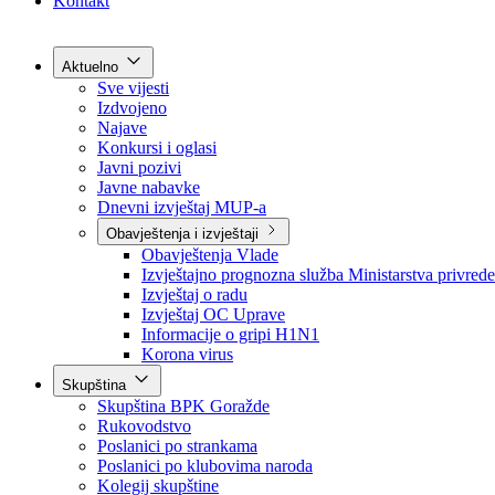
Grad Goražde
Foča-Ustikolina
Pale-Prača
Kontakt
Aktuelno
Sve vijesti
Izdvojeno
Najave
Konkursi i oglasi
Javni pozivi
Javne nabavke
Dnevni izvještaj MUP-a
Obavještenja i izvještaji
Obavještenja Vlade
Izvještajno prognozna služba Ministarstva privrede
Izvještaj o radu
Izvještaj OC Uprave
Informacije o gripi H1N1
Korona virus
Skupština
Skupština BPK Goražde
Rukovodstvo