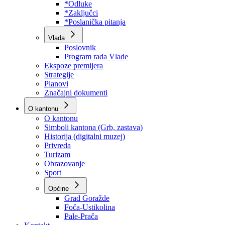
Program rada Skupštine
Budžet 2026
Zakoni
*Odluke
*Zaključci
*Poslanička pitanja
Vlada
Poslovnik
Program rada Vlade
Ekspoze premijera
Strategije
Planovi
Značajni dokumenti
O kantonu
O kantonu
Simboli kantona (Grb, zastava)
Historija (digitalni muzej)
Privreda
Turizam
Obrazovanje
Sport
Općine