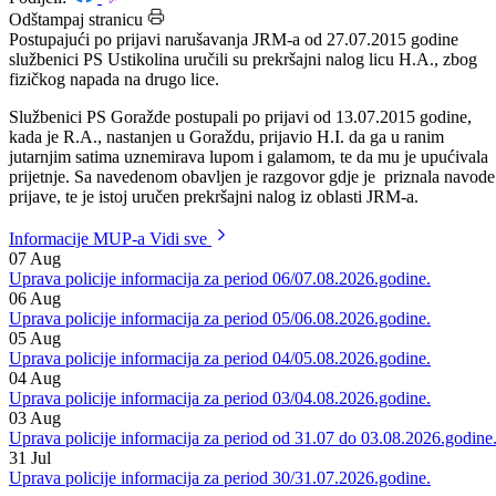
Datum: 29.07.2015.
Podijeli:
Odštampaj stranicu
Postupajući po prijavi narušavanja JRM-a od 27.07.2015 godine
službenici PS Ustikolina uručili su prekršajni nalog licu H.A., zbog
fizičkog napada na drugo lice.
Službenici PS Goražde postupali po prijavi od 13.07.2015 godine,
kada je R.A., nastanjen u Goraždu, prijavio H.I. da ga u ranim
jutarnjim satima uznemirava lupom i galamom, te da mu je upućivala
prijetnje. Sa navedenom obavljen je razgovor gdje je priznala navode
prijave, te je istoj uručen prekršajni nalog iz oblasti JRM-a.
Informacije MUP-a
Vidi sve
07
Aug
Uprava policije informacija za period 06/07.08.2026.godine.
06
Aug
Uprava policije informacija za period 05/06.08.2026.godine.
05
Aug
Uprava policije informacija za period 04/05.08.2026.godine.
04
Aug
Uprava policije informacija za period 03/04.08.2026.godine.
03
Aug