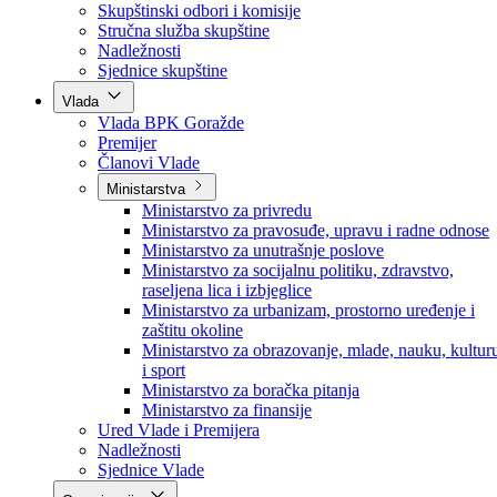
Poslanici po strankama
Poslanici po klubovima naroda
Kolegij skupštine
Skupštinski odbori i komisije
Stručna služba skupštine
Nadležnosti
Sjednice skupštine
Vlada
Vlada BPK Goražde
Premijer
Članovi Vlade
Ministarstva
Ministarstvo za privredu
Ministarstvo za pravosuđe, upravu i radne odnose
Ministarstvo za unutrašnje poslove
Ministarstvo za socijalnu politiku, zdravstvo,
raseljena lica i izbjeglice
Ministarstvo za urbanizam, prostorno uređenje i
zaštitu okoline
Ministarstvo za obrazovanje, mlade, nauku, kultur
i sport
Ministarstvo za boračka pitanja
Ministarstvo za finansije
Ured Vlade i Premijera