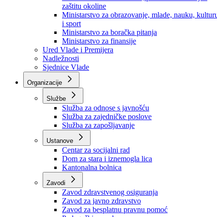
Ministarstvo za socijalnu politiku, zdravstvo,
raseljena lica i izbjeglice
Ministarstvo za urbanizam, prostorno uređenje i
zaštitu okoline
Ministarstvo za obrazovanje, mlade, nauku, kultur
i sport
Ministarstvo za boračka pitanja
Ministarstvo za finansije
Ured Vlade i Premijera
Nadležnosti
Sjednice Vlade
Organizacije
Službe
Služba za odnose s javnošću
Služba za zajedničke poslove
Služba za zapošljavanje
Ustanove
Centar za socijalni rad
Dom za stara i iznemogla lica
Kantonalna bolnica
Zavodi