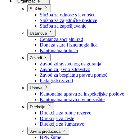
Nadležnosti
Sjednice Vlade
Organizacije
Službe
Služba za odnose s javnošću
Služba za zajedničke poslove
Služba za zapošljavanje
Ustanove
Centar za socijalni rad
Dom za stara i iznemogla lica
Kantonalna bolnica
Zavodi
Zavod zdravstvenog osiguranja
Zavod za javno zdravstvo
Zavod za besplatnu pravnu pomoć
Pedagoški zavod
Uprave
Kantonalna uprava za inspekcijske poslove
Kantonalna uprava civilne zaštite
Direkcije
Direkcija za robne rezerve
Direkcija za ceste