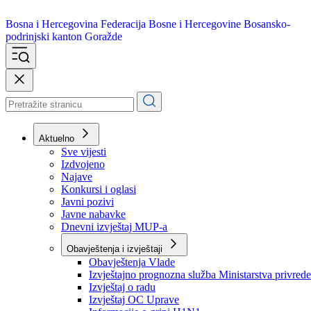
Bosna i Hercegovina
Federacija Bosne i Hercegovine
Bosansko-
podrinjski kanton Goražde
Aktuelno
Sve vijesti
Izdvojeno
Najave
Konkursi i oglasi
Javni pozivi
Javne nabavke
Dnevni izvještaj MUP-a
Obavještenja i izvještaji
Obavještenja Vlade