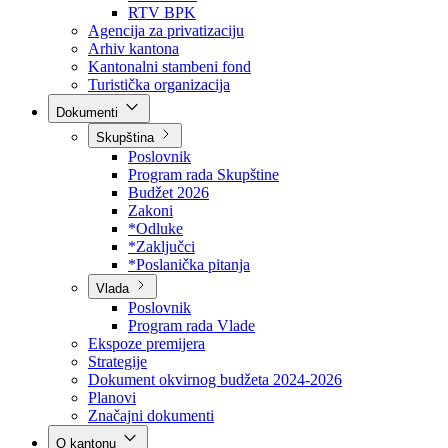
Direkcija za šumarstvo
Javna preduzeća
BPK šume
RTV BPK
Agencija za privatizaciju
Arhiv kantona
Kantonalni stambeni fond
Turistička organizacija
Dokumenti
Skupština
Poslovnik
Program rada Skupštine
Budžet 2026
Zakoni
*Odluke
*Zaključci
*Poslanička pitanja
Vlada
Poslovnik
Program rada Vlade
Ekspoze premijera
Strategije
Dokument okvirnog budžeta 2024-2026