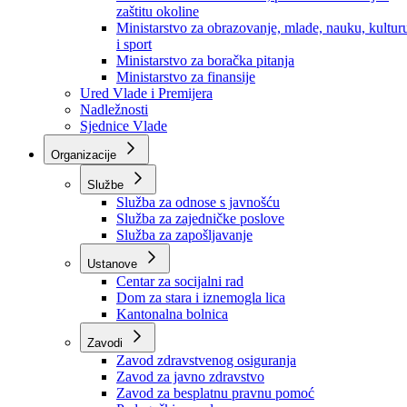
Ministarstvo za socijalnu politiku, zdravstvo,
raseljena lica i izbjeglice
Ministarstvo za urbanizam, prostorno uređenje i
zaštitu okoline
Ministarstvo za obrazovanje, mlade, nauku, kultur
i sport
Ministarstvo za boračka pitanja
Ministarstvo za finansije
Ured Vlade i Premijera
Nadležnosti
Sjednice Vlade
Organizacije
Službe
Služba za odnose s javnošću
Služba za zajedničke poslove
Služba za zapošljavanje
Ustanove
Centar za socijalni rad
Dom za stara i iznemogla lica
Kantonalna bolnica
Zavodi