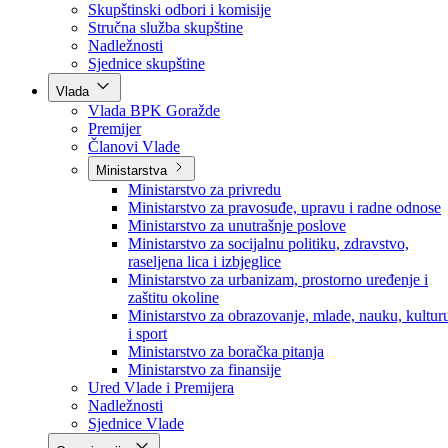
Poslanici po strankama
Poslanici po klubovima naroda
Kolegij skupštine
Skupštinski odbori i komisije
Stručna služba skupštine
Nadležnosti
Sjednice skupštine
Vlada
Vlada BPK Goražde
Premijer
Članovi Vlade
Ministarstva
Ministarstvo za privredu
Ministarstvo za pravosuđe, upravu i radne odnose
Ministarstvo za unutrašnje poslove
Ministarstvo za socijalnu politiku, zdravstvo,
raseljena lica i izbjeglice
Ministarstvo za urbanizam, prostorno uređenje i
zaštitu okoline
Ministarstvo za obrazovanje, mlade, nauku, kultur
i sport
Ministarstvo za boračka pitanja
Ministarstvo za finansije
Ured Vlade i Premijera