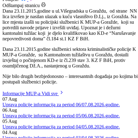
Datum: 24.11.2015.
Podijeli:
Odštampaj stranicu
Dana 23.11.2015.godine u ul.Višegradska u Goraždu, od strane NN
lica izvršen je nasilan ulazak u kuću vlasništvo Đ.Lj., iz Goražda. Na
lice mjesta izašli su policijski službenici K MUP-a Goražde, koji su
potvrdili navode prijave i izvršili uviđaj. Upoznat je i dežurni
kantonalni tužilac koji je djelo kvalifikovao kao KD-e “Narušavanje
nepovredivosti doma” čl.184 st.1 KZ F BiH.
Dana 23.11.2015.godine službenici sektora kriminalističke policije K
MUP-a Goražde, su Kantonalnom tužilaštvu u Goraždu, dostaili
izvještaj o počinjenom KD-e iz čl.239 stav 3. KZ F BiH, protiv
osumljičenog Dž.A., nastanjenog u Goraždu.
Nije bilo drugih bezbjedonosno – interesantnih događaja po kojima bi
postupali službenici policije.
Informacije MUP-a
Vidi sve
07
Aug
Uprava policije informacija za period 06/07.08.2026.godine.
06
Aug
Uprava policije informacija za period 05/06.08.2026.godine.
05
Aug