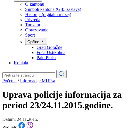
Planovi
Značajni dokumenti
O kantonu
O kantonu
Simboli kantona (Grb, zastava)
Historija (digitalni muzej)
Privreda
Turizam
Obrazovanje
Sport
Općine
Grad Goražde
Foča-Ustikolina
Pale-Prača
Kontakt
Početna
/
Informacije MUP-a
Uprava policije informacija za
period 23/24.11.2015.godine.