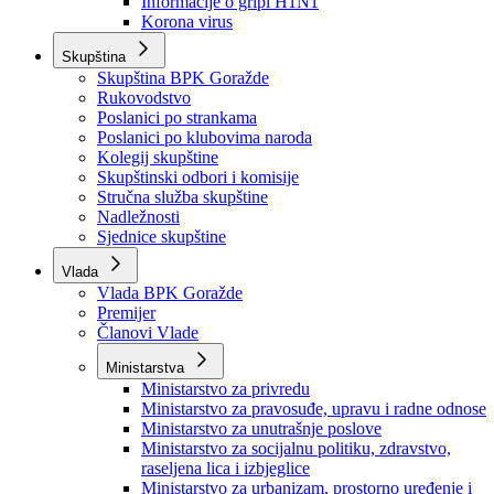
Izvještajno prognozna služba Ministarstva privrede
Izvještaj o radu
Izvještaj OC Uprave
Informacije o gripi H1N1
Korona virus
Skupština
Skupština BPK Goražde
Rukovodstvo
Poslanici po strankama
Poslanici po klubovima naroda
Kolegij skupštine
Skupštinski odbori i komisije
Stručna služba skupštine
Nadležnosti
Sjednice skupštine
Vlada
Vlada BPK Goražde
Premijer
Članovi Vlade
Ministarstva
Ministarstvo za privredu
Ministarstvo za pravosuđe, upravu i radne odnose
Ministarstvo za unutrašnje poslove