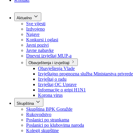
Grad Goražde
Foča-Ustikolina
Pale-Prača
Kontakt
Aktuelno
Sve vijesti
Izdvojeno
Najave
Konkursi i oglasi
Javni pozivi
Javne nabavke
Dnevni izvještaj MUP-a
Obavještenja i izvještaji
Obavještenja Vlade
Izvještajno prognozna služba Ministarstva privrede
Izvještaj o radu
Izvještaj OC Uprave
Informacije o gripi H1N1
Korona virus
Skupština
Skupština BPK Goražde
Rukovodstvo