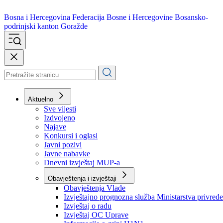
Bosna i Hercegovina
Federacija Bosne i Hercegovine
Bosansko-
podrinjski kanton Goražde
Aktuelno
Sve vijesti
Izdvojeno
Najave
Konkursi i oglasi
Javni pozivi
Javne nabavke
Dnevni izvještaj MUP-a
Obavještenja i izvještaji
Obavještenja Vlade