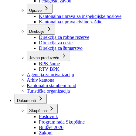
Zavod zdravstvenog osiguranja
Zavod za javno zdravstvo
Zavod za besplatnu pravnu pomoć
Pedagoški zavod
Uprave
Kantonalna uprava za inspekcijske poslove
Kantonalna uprava civilne zaštite
Direkcije
Direkcija za robne rezerve
Direkcija za ceste
Direkcija za šumarstvo
Javna preduzeća
BPK šume
RTV BPK
Agencija za privatizaciju
Arhiv kantona
Kantonalni stambeni fond
Turistička organizacija
Dokumenti
Skupština
Poslovnik