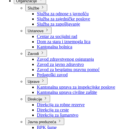
Nadležnosti
Sjednice Vlade
Organizacije
Službe
Služba za odnose s javnošću
Služba za zajedničke poslove
Služba za zapošljavanje
Ustanove
Centar za socijalni rad
Dom za stara i iznemogla lica
Kantonalna bolnica
Zavodi
Zavod zdravstvenog osiguranja
Zavod za javno zdravstvo
Zavod za besplatnu pravnu pomoć
Pedagoški zavod
Uprave
Kantonalna uprava za inspekcijske poslove
Kantonalna uprava civilne zaštite
Direkcije
Direkcija za robne rezerve
Direkcija za ceste