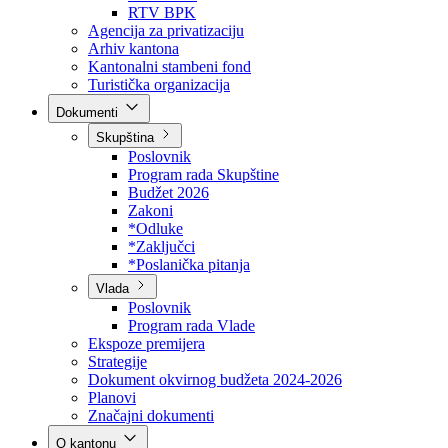
Direkcija za šumarstvo
Javna preduzeća
BPK šume
RTV BPK
Agencija za privatizaciju
Arhiv kantona
Kantonalni stambeni fond
Turistička organizacija
Dokumenti
Skupština
Poslovnik
Program rada Skupštine
Budžet 2026
Zakoni
*Odluke
*Zaključci
*Poslanička pitanja
Vlada
Poslovnik
Program rada Vlade
Ekspoze premijera
Strategije
Dokument okvirnog budžeta 2024-2026