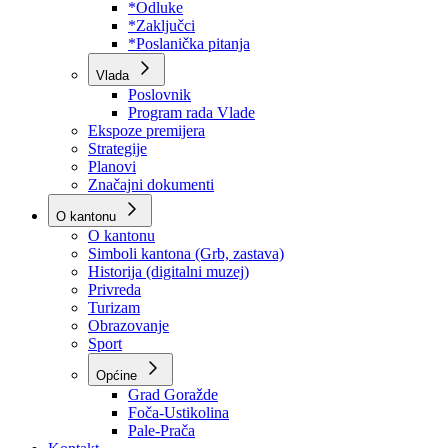
Program rada Skupštine
Budžet 2026
Zakoni
*Odluke
*Zaključci
*Poslanička pitanja
Vlada
Poslovnik
Program rada Vlade
Ekspoze premijera
Strategije
Planovi
Značajni dokumenti
O kantonu
O kantonu
Simboli kantona (Grb, zastava)
Historija (digitalni muzej)
Privreda
Turizam
Obrazovanje
Sport
Općine