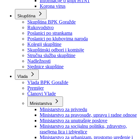
Izvještajno prognozna služba Ministarstva privrede
Izvještaj o radu
Izvještaj OC Uprave
Informacije o gripi H1N1
Korona virus
Skupština
Skupština BPK Goražde
Rukovodstvo
Poslanici po strankama
Poslanici po klubovima naroda
Kolegij skupštine
Skupštinski odbori i komisije
Stručna služba skupštine
Nadležnosti
Sjednice skupštine
Vlada
Vlada BPK Goražde
Premijer
Članovi Vlade
Ministarstva
Ministarstvo za privredu
Ministarstvo za pravosuđe, upravu i radne odnose
Ministarstvo za unutrašnje poslove