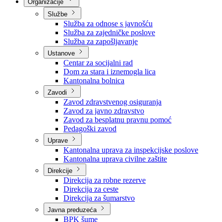
Nadležnosti
Sjednice Vlade
Organizacije
Službe
Služba za odnose s javnošću
Služba za zajedničke poslove
Služba za zapošljavanje
Ustanove
Centar za socijalni rad
Dom za stara i iznemogla lica
Kantonalna bolnica
Zavodi
Zavod zdravstvenog osiguranja
Zavod za javno zdravstvo
Zavod za besplatnu pravnu pomoć
Pedagoški zavod
Uprave
Kantonalna uprava za inspekcijske poslove
Kantonalna uprava civilne zaštite
Direkcije
Direkcija za robne rezerve
Direkcija za ceste