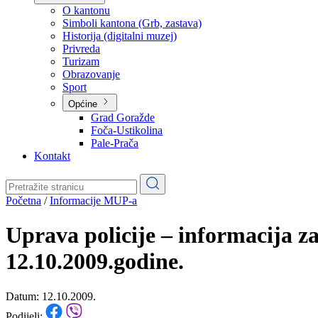
Planovi
Značajni dokumenti
O kantonu
O kantonu
Simboli kantona (Grb, zastava)
Historija (digitalni muzej)
Privreda
Turizam
Obrazovanje
Sport
Općine
Grad Goražde
Foča-Ustikolina
Pale-Prača
Kontakt
Početna
/
Informacije MUP-a
Uprava policije – informacija z
12.10.2009.godine.