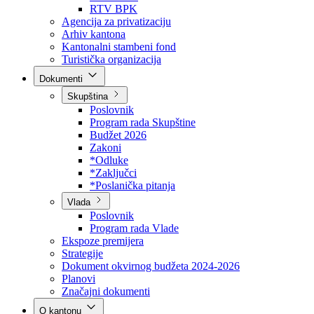
Direkcija za šumarstvo
Javna preduzeća
BPK šume
RTV BPK
Agencija za privatizaciju
Arhiv kantona
Kantonalni stambeni fond
Turistička organizacija
Dokumenti
Skupština
Poslovnik
Program rada Skupštine
Budžet 2026
Zakoni
*Odluke
*Zaključci
*Poslanička pitanja
Vlada
Poslovnik
Program rada Vlade
Ekspoze premijera
Strategije
Dokument okvirnog budžeta 2024-2026