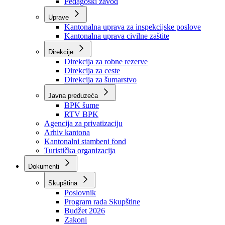
Zavod zdravstvenog osiguranja
Zavod za javno zdravstvo
Zavod za besplatnu pravnu pomoć
Pedagoški zavod
Uprave
Kantonalna uprava za inspekcijske poslove
Kantonalna uprava civilne zaštite
Direkcije
Direkcija za robne rezerve
Direkcija za ceste
Direkcija za šumarstvo
Javna preduzeća
BPK šume
RTV BPK
Agencija za privatizaciju
Arhiv kantona
Kantonalni stambeni fond
Turistička organizacija
Dokumenti
Skupština
Poslovnik