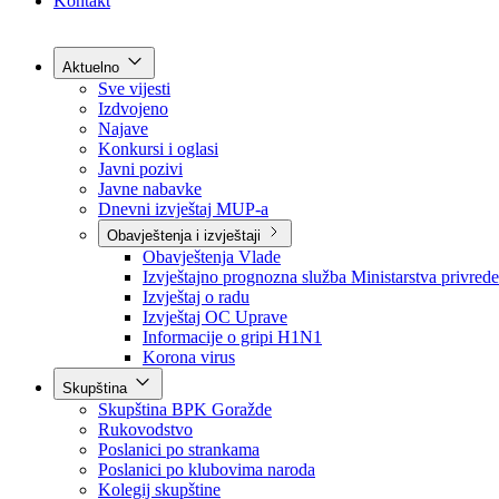
Grad Goražde
Foča-Ustikolina
Pale-Prača
Kontakt
Aktuelno
Sve vijesti
Izdvojeno
Najave
Konkursi i oglasi
Javni pozivi
Javne nabavke
Dnevni izvještaj MUP-a
Obavještenja i izvještaji
Obavještenja Vlade
Izvještajno prognozna služba Ministarstva privrede
Izvještaj o radu
Izvještaj OC Uprave
Informacije o gripi H1N1
Korona virus
Skupština
Skupština BPK Goražde
Rukovodstvo