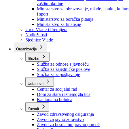
Ministarstvo za socijalnu politiku, zdravstvo,
raseljena lica i izbjeglice
Ministarstvo za urbanizam, prostorno uređenje i
zaštitu okoline
Ministarstvo za obrazovanje, mlade, nauku, kultur
i sport
Ministarstvo za boračka pitanja
Ministarstvo za finansije
Ured Vlade i Premijera
Nadležnosti
Sjednice Vlade
Organizacije
Službe
Služba za odnose s javnošću
Služba za zajedničke poslove
Služba za zapošljavanje
Ustanove
Centar za socijalni rad
Dom za stara i iznemogla lica
Kantonalna bolnica
Zavodi