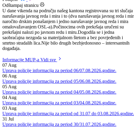
Datum: 12.10.2009.
Podijeli:
Odštampaj stranicu
U dane vikenda na području našeg kantona registrovana su tri slučaja
narušavanja javnog reda i mira i to (dva narušavanja javnog reda i mir
naročito drskim ponašanjem i jedno narušavanje javnog reda i mira
omalovažavanjem OSL-a).Počinocima ovih prekršaja uručeni su
prekršajni nalozi po javnom redu i miru.Dogodila se i jedna
saobraćajna nezgoda sa materijalnom štetom a bez povrjeđenih i
smrtno stradalih lica.Nije bilo drugih bezbjedonosno – interesantnih
događaja.
Informacije MUP-a
Vidi sve
07
Aug
Uprava policije informacija za period 06/07.08.2026.godine.
06
Aug
Uprava policije informacija za period 05/06.08.2026.godine.
05
Aug
Uprava policije informacija za period 04/05.08.2026.godine.
04
Aug
Uprava policije informacija za period 03/04.08.2026.godine.
03
Aug
Uprava policije informacija za period od 31.07 do 03.08.2026.godine