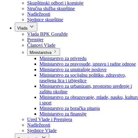
Poslanici po strankama
Poslanici po klubovima naroda
Kolegij skupštine
Skupštinski odbori i komisije
Stručna služba skupštine
Nadležnosti
Sjednice skupštine
Vlada
Vlada BPK Goražde
Premijer
Članovi Vlade
Ministarstva
Ministarstvo za privredu
Ministarstvo za pravosuđe, upravu i radne odnose
Ministarstvo za unutrašnje poslove
Ministarstvo za socijalnu politiku, zdravstvo,
raseljena lica i izbjeglice
Ministarstvo za urbanizam, prostorno uređenje i
zaštitu okoline
Ministarstvo za obrazovanje, mlade, nauku, kultur
i sport
Ministarstvo za boračka pitanja
Ministarstvo za finansije
Ured Vlade i Premijera