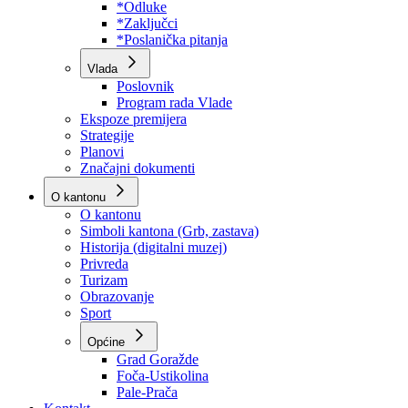
Program rada Skupštine
Budžet 2026
Zakoni
*Odluke
*Zaključci
*Poslanička pitanja
Vlada
Poslovnik
Program rada Vlade
Ekspoze premijera
Strategije
Planovi
Značajni dokumenti
O kantonu
O kantonu
Simboli kantona (Grb, zastava)
Historija (digitalni muzej)
Privreda
Turizam
Obrazovanje
Sport
Općine