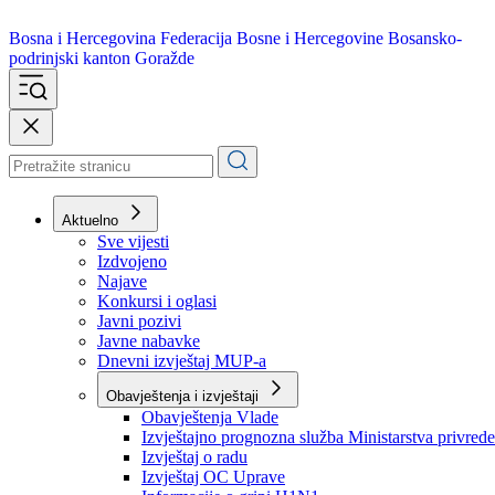
Bosna i Hercegovina
Federacija Bosne i Hercegovine
Bosansko-
podrinjski kanton Goražde
Aktuelno
Sve vijesti
Izdvojeno
Najave
Konkursi i oglasi
Javni pozivi
Javne nabavke
Dnevni izvještaj MUP-a
Obavještenja i izvještaji
Obavještenja Vlade