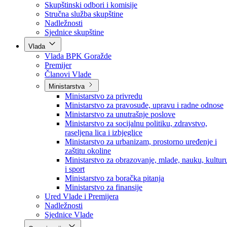
Poslanici po strankama
Poslanici po klubovima naroda
Kolegij skupštine
Skupštinski odbori i komisije
Stručna služba skupštine
Nadležnosti
Sjednice skupštine
Vlada
Vlada BPK Goražde
Premijer
Članovi Vlade
Ministarstva
Ministarstvo za privredu
Ministarstvo za pravosuđe, upravu i radne odnose
Ministarstvo za unutrašnje poslove
Ministarstvo za socijalnu politiku, zdravstvo,
raseljena lica i izbjeglice
Ministarstvo za urbanizam, prostorno uređenje i
zaštitu okoline
Ministarstvo za obrazovanje, mlade, nauku, kultur
i sport
Ministarstvo za boračka pitanja
Ministarstvo za finansije
Ured Vlade i Premijera