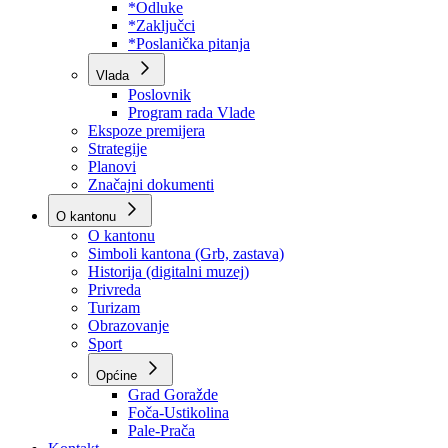
Program rada Skupštine
Budžet 2026
Zakoni
*Odluke
*Zaključci
*Poslanička pitanja
Vlada
Poslovnik
Program rada Vlade
Ekspoze premijera
Strategije
Planovi
Značajni dokumenti
O kantonu
O kantonu
Simboli kantona (Grb, zastava)
Historija (digitalni muzej)
Privreda
Turizam
Obrazovanje
Sport
Općine