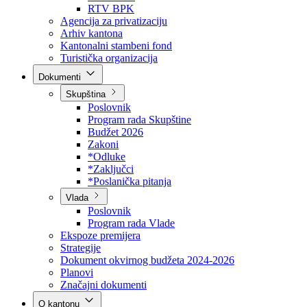
Direkcija za šumarstvo
Javna preduzeća
BPK šume
RTV BPK
Agencija za privatizaciju
Arhiv kantona
Kantonalni stambeni fond
Turistička organizacija
Dokumenti
Skupština
Poslovnik
Program rada Skupštine
Budžet 2026
Zakoni
*Odluke
*Zaključci
*Poslanička pitanja
Vlada
Poslovnik
Program rada Vlade
Ekspoze premijera
Strategije
Dokument okvirnog budžeta 2024-2026