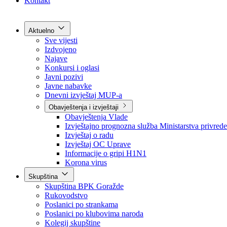
Grad Goražde
Foča-Ustikolina
Pale-Prača
Kontakt
Aktuelno
Sve vijesti
Izdvojeno
Najave
Konkursi i oglasi
Javni pozivi
Javne nabavke
Dnevni izvještaj MUP-a
Obavještenja i izvještaji
Obavještenja Vlade
Izvještajno prognozna služba Ministarstva privrede
Izvještaj o radu
Izvještaj OC Uprave
Informacije o gripi H1N1
Korona virus
Skupština
Skupština BPK Goražde
Rukovodstvo