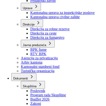
Zavod zdravstvenog osiguranja
Zavod za javno zdravstvo
Zavod za besplatnu pravnu pomoć
Pedagoški zavod
Uprave
Kantonalna uprava za inspekcijske poslove
Kantonalna uprava civilne zaštite
Direkcije
Direkcija za robne rezerve
Direkcija za ceste
Direkcija za šumarstvo
Javna preduzeća
BPK šume
RTV BPK
Agencija za privatizaciju
Arhiv kantona
Kantonalni stambeni fond
Turistička organizacija
Dokumenti
Skupština
Poslovnik