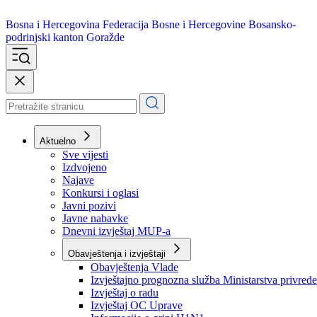
Bosna i Hercegovina
Federacija Bosne i Hercegovine
Bosansko-
podrinjski kanton Goražde
Aktuelno
Sve vijesti
Izdvojeno
Najave
Konkursi i oglasi
Javni pozivi
Javne nabavke
Dnevni izvještaj MUP-a
Obavještenja i izvještaji
Obavještenja Vlade