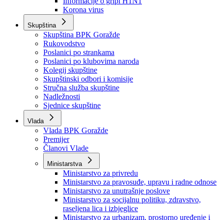
Izvještajno prognozna služba Ministarstva privrede
Izvještaj o radu
Izvještaj OC Uprave
Informacije o gripi H1N1
Korona virus
Skupština
Skupština BPK Goražde
Rukovodstvo
Poslanici po strankama
Poslanici po klubovima naroda
Kolegij skupštine
Skupštinski odbori i komisije
Stručna služba skupštine
Nadležnosti
Sjednice skupštine
Vlada
Vlada BPK Goražde
Premijer
Članovi Vlade
Ministarstva
Ministarstvo za privredu
Ministarstvo za pravosuđe, upravu i radne odnose
Ministarstvo za unutrašnje poslove