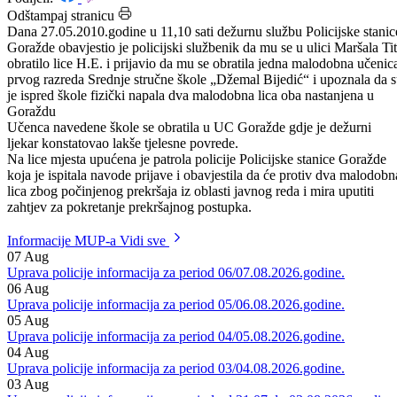
Datum: 28.05.2010.
Podijeli:
Odštampaj stranicu
Dana 27.05.2010.godine u 11,10 sati dežurnu službu Policijske stanic
Goražde obavjestio je policijski službenik da mu se u ulici Maršala Ti
obratilo lice H.E. i prijavio da mu se obratila jedna malodobna učenic
prvog razreda Srednje stručne škole „Džemal Bijedić“ i upoznala da 
je ispred škole fizički napala dva malodobna lica oba nastanjena u
Goraždu
Učenca navedene škole se obratila u UC Goražde gdje je dežurni
ljekar konstatovao lakše tjelesne povrede.
Na lice mjesta upućena je patrola policije Policijske stanice Goražde
koja je ispitala navode prijave i obavjestila da će protiv dva malodobn
lica zbog počinjenog prekršaja iz oblasti javnog reda i mira uputiti
zahtjev za pokretanje prekršajnog postupka.
Informacije MUP-a
Vidi sve
07
Aug
Uprava policije informacija za period 06/07.08.2026.godine.
06
Aug
Uprava policije informacija za period 05/06.08.2026.godine.
05
Aug
Uprava policije informacija za period 04/05.08.2026.godine.