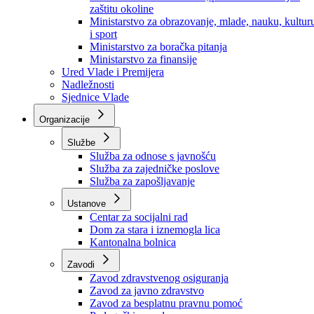
Ministarstvo za socijalnu politiku, zdravstvo,
raseljena lica i izbjeglice
Ministarstvo za urbanizam, prostorno uređenje i
zaštitu okoline
Ministarstvo za obrazovanje, mlade, nauku, kultur
i sport
Ministarstvo za boračka pitanja
Ministarstvo za finansije
Ured Vlade i Premijera
Nadležnosti
Sjednice Vlade
Organizacije
Službe
Služba za odnose s javnošću
Služba za zajedničke poslove
Služba za zapošljavanje
Ustanove
Centar za socijalni rad
Dom za stara i iznemogla lica
Kantonalna bolnica
Zavodi