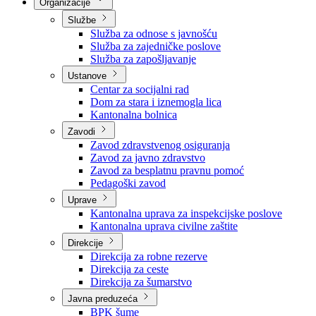
Nadležnosti
Sjednice Vlade
Organizacije
Službe
Služba za odnose s javnošću
Služba za zajedničke poslove
Služba za zapošljavanje
Ustanove
Centar za socijalni rad
Dom za stara i iznemogla lica
Kantonalna bolnica
Zavodi
Zavod zdravstvenog osiguranja
Zavod za javno zdravstvo
Zavod za besplatnu pravnu pomoć
Pedagoški zavod
Uprave
Kantonalna uprava za inspekcijske poslove
Kantonalna uprava civilne zaštite
Direkcije
Direkcija za robne rezerve
Direkcija za ceste