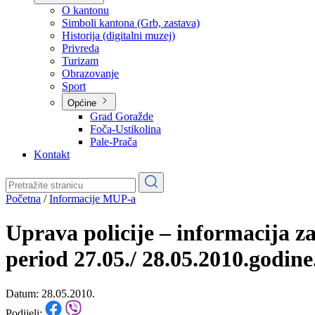
Planovi
Značajni dokumenti
O kantonu
O kantonu
Simboli kantona (Grb, zastava)
Historija (digitalni muzej)
Privreda
Turizam
Obrazovanje
Sport
Općine
Grad Goražde
Foča-Ustikolina
Pale-Prača
Kontakt
Početna
/
Informacije MUP-a
Uprava policije – informacija z
period 27.05./ 28.05.2010.godine