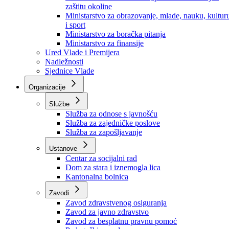
Ministarstvo za socijalnu politiku, zdravstvo,
raseljena lica i izbjeglice
Ministarstvo za urbanizam, prostorno uređenje i
zaštitu okoline
Ministarstvo za obrazovanje, mlade, nauku, kultur
i sport
Ministarstvo za boračka pitanja
Ministarstvo za finansije
Ured Vlade i Premijera
Nadležnosti
Sjednice Vlade
Organizacije
Službe
Služba za odnose s javnošću
Služba za zajedničke poslove
Služba za zapošljavanje
Ustanove
Centar za socijalni rad
Dom za stara i iznemogla lica
Kantonalna bolnica
Zavodi