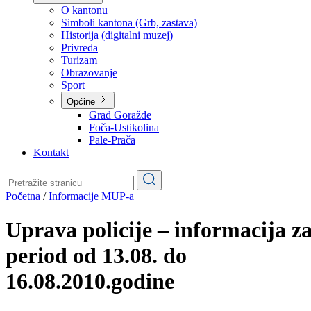
Planovi
Značajni dokumenti
O kantonu
O kantonu
Simboli kantona (Grb, zastava)
Historija (digitalni muzej)
Privreda
Turizam
Obrazovanje
Sport
Općine
Grad Goražde
Foča-Ustikolina
Pale-Prača
Kontakt
Početna
/
Informacije MUP-a
Uprava policije – informacija z
period od 13.08. do