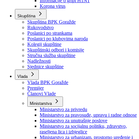
Izvještajno prognozna služba Ministarstva privrede
Izvještaj o radu
Izvještaj OC Uprave
Informacije o gripi H1N1
Korona virus
Skupština
Skupština BPK Goražde
Rukovodstvo
Poslanici po strankama
Poslanici po klubovima naroda
Kolegij skupštine
Skupštinski odbori i komisije
Stručna služba skupštine
Nadležnosti
Sjednice skupštine
Vlada
Vlada BPK Goražde
Premijer
Članovi Vlade
Ministarstva
Ministarstvo za privredu
Ministarstvo za pravosuđe, upravu i radne odnose
Ministarstvo za unutrašnje poslove