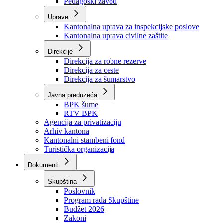
Zavod zdravstvenog osiguranja
Zavod za javno zdravstvo
Zavod za besplatnu pravnu pomoć
Pedagoški zavod
Uprave
Kantonalna uprava za inspekcijske poslove
Kantonalna uprava civilne zaštite
Direkcije
Direkcija za robne rezerve
Direkcija za ceste
Direkcija za šumarstvo
Javna preduzeća
BPK šume
RTV BPK
Agencija za privatizaciju
Arhiv kantona
Kantonalni stambeni fond
Turistička organizacija
Dokumenti
Skupština
Poslovnik