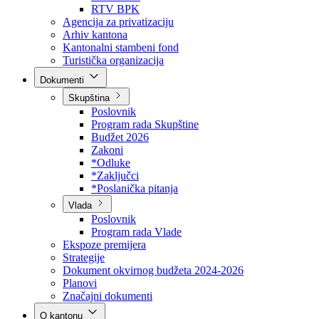
Direkcija za šumarstvo
Javna preduzeća
BPK šume
RTV BPK
Agencija za privatizaciju
Arhiv kantona
Kantonalni stambeni fond
Turistička organizacija
Dokumenti
Skupština
Poslovnik
Program rada Skupštine
Budžet 2026
Zakoni
*Odluke
*Zaključci
*Poslanička pitanja
Vlada
Poslovnik
Program rada Vlade
Ekspoze premijera
Strategije
Dokument okvirnog budžeta 2024-2026