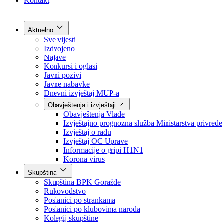
Grad Goražde
Foča-Ustikolina
Pale-Prača
Kontakt
Aktuelno
Sve vijesti
Izdvojeno
Najave
Konkursi i oglasi
Javni pozivi
Javne nabavke
Dnevni izvještaj MUP-a
Obavještenja i izvještaji
Obavještenja Vlade
Izvještajno prognozna služba Ministarstva privrede
Izvještaj o radu
Izvještaj OC Uprave
Informacije o gripi H1N1
Korona virus
Skupština
Skupština BPK Goražde
Rukovodstvo