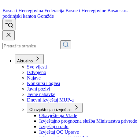
Bosna i Hercegovina
Federacija Bosne i Hercegovine
Bosansko-
podrinjski kanton Goražde
Aktuelno
Sve vijesti
Izdvojeno
Najave
Konkursi i oglasi
Javni pozivi
Javne nabavke
Dnevni izvještaj MUP-a
Obavještenja i izvještaji
Obavještenja Vlade