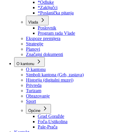
Program rada Skupštine
Budžet 2026
Zakoni
*Odluke
*Zaključci
*Poslanička pitanja
Vlada
Poslovnik
Program rada Vlade
Ekspoze premijera
Strategije
Planovi
Značajni dokumenti
O kantonu
O kantonu
Simboli kantona (Grb, zastava)
Historija (digitalni muzej)
Privreda
Turizam
Obrazovanje
Sport
Općine