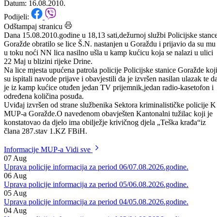
16.08.2010.godine
Datum: 16.08.2010.
Podijeli:
Odštampaj stranicu
Dana 15.08.2010.godine u 18,13 sati,dežurnoj službi Policijske stanc
Goražde obratilo se lice Š.N. nastanjen u Goraždu i prijavio da su mu
u toku noći NN lica nasilno ušla u kamp kućicu koja se nalazi u ulici
22 Maj u blizini rijeke Drine.
Na lice mjesta upućena patrola policije Policijske stanice Goražde koj
su ispitali navode prijave i obavjestili da je izvršen nasilan ulazak te d
je iz kamp kućice otuđen jedan TV prijemnik,jedan radio-kasetofon i
određena količina posuđa.
Uviđaj izvršen od strane službenika Sektora kriminalističke policije K
MUP-a Goražde.O navedenom obavješten Kantonalni tužilac koji je
konstatovao da djelo ima obilježje krivičnog djela „Teška krađa“iz
člana 287.stav 1.KZ FBiH.
Informacije MUP-a
Vidi sve
07
Aug
Uprava policije informacija za period 06/07.08.2026.godine.
06
Aug
Uprava policije informacija za period 05/06.08.2026.godine.