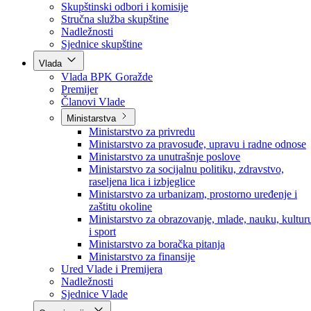
Poslanici po strankama
Poslanici po klubovima naroda
Kolegij skupštine
Skupštinski odbori i komisije
Stručna služba skupštine
Nadležnosti
Sjednice skupštine
Vlada
Vlada BPK Goražde
Premijer
Članovi Vlade
Ministarstva
Ministarstvo za privredu
Ministarstvo za pravosuđe, upravu i radne odnose
Ministarstvo za unutrašnje poslove
Ministarstvo za socijalnu politiku, zdravstvo,
raseljena lica i izbjeglice
Ministarstvo za urbanizam, prostorno uređenje i
zaštitu okoline
Ministarstvo za obrazovanje, mlade, nauku, kultur
i sport
Ministarstvo za boračka pitanja
Ministarstvo za finansije
Ured Vlade i Premijera