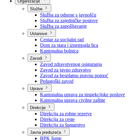
Nadležnosti
Sjednice Vlade
Organizacije
Službe
Služba za odnose s javnošću
Služba za zajedničke poslove
Služba za zapošljavanje
Ustanove
Centar za socijalni rad
Dom za stara i iznemogla lica
Kantonalna bolnica
Zavodi
Zavod zdravstvenog osiguranja
Zavod za javno zdravstvo
Zavod za besplatnu pravnu pomoć
Pedagoški zavod
Uprave
Kantonalna uprava za inspekcijske poslove
Kantonalna uprava civilne zaštite
Direkcije
Direkcija za robne rezerve
Direkcija za ceste