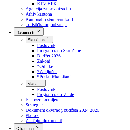
Direkcija za šumarstvo
Javna preduzeća
BPK šume
RTV BPK
Agencija za privatizaciju
Arhiv kantona
Kantonalni stambeni fond
Turistička organizacija
Dokumenti
Skupština
Poslovnik
Program rada Skupštine
Budžet 2026
Zakoni
*Odluke
*Zaključci
*Poslanička pitanja
Vlada
Poslovnik
Program rada Vlade
Ekspoze premijera
Strategije
Dokument okvirnog budžeta 2024-2026