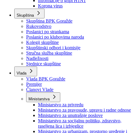
Izvještajno prognozna služba Ministarstva privrede
Izvještaj o radu
Izvještaj OC Uprave
Informacije o gripi H1N1
Korona virus
Skupština
Skupština BPK Goražde
Rukovodstvo
Poslanici po strankama
Poslanici po klubovima naroda
Kolegij skupštine
Skupštinski odbori i komisije
Stručna služba skupštine
Nadležnosti
Sjednice skupštine
Vlada
Vlada BPK Goražde
Premijer
Članovi Vlade
Ministarstva
Ministarstvo za privredu
Ministarstvo za pravosuđe, upravu i radne odnose
Ministarstvo za unutrašnje poslove