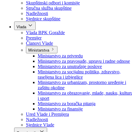
Poslanici po strankama
Poslanici po klubovima naroda
Kolegij skupštine
Skupštinski odbori i komisije
Stručna služba skupštine
Nadležnosti
Sjednice skupštine
Vlada
Vlada BPK Goražde
Premijer
Članovi Vlade
Ministarstva
Ministarstvo za privredu
Ministarstvo za pravosuđe, upravu i radne odnose
Ministarstvo za unutrašnje poslove
Ministarstvo za socijalnu politiku, zdravstvo,
raseljena lica i izbjeglice
Ministarstvo za urbanizam, prostorno uređenje i
zaštitu okoline
Ministarstvo za obrazovanje, mlade, nauku, kultur
i sport
Ministarstvo za boračka pitanja
Ministarstvo za finansije
Ured Vlade i Premijera