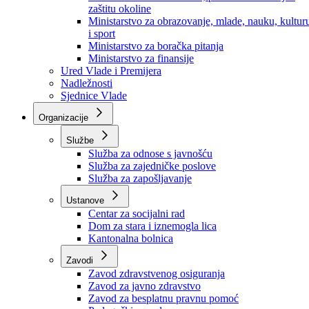
Ministarstvo za socijalnu politiku, zdravstvo,
raseljena lica i izbjeglice
Ministarstvo za urbanizam, prostorno uređenje i
zaštitu okoline
Ministarstvo za obrazovanje, mlade, nauku, kultur
i sport
Ministarstvo za boračka pitanja
Ministarstvo za finansije
Ured Vlade i Premijera
Nadležnosti
Sjednice Vlade
Organizacije
Službe
Služba za odnose s javnošću
Služba za zajedničke poslove
Služba za zapošljavanje
Ustanove
Centar za socijalni rad
Dom za stara i iznemogla lica
Kantonalna bolnica
Zavodi