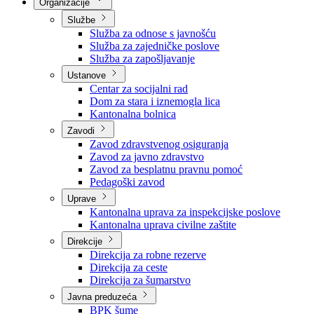
Nadležnosti
Sjednice Vlade
Organizacije
Službe
Služba za odnose s javnošću
Služba za zajedničke poslove
Služba za zapošljavanje
Ustanove
Centar za socijalni rad
Dom za stara i iznemogla lica
Kantonalna bolnica
Zavodi
Zavod zdravstvenog osiguranja
Zavod za javno zdravstvo
Zavod za besplatnu pravnu pomoć
Pedagoški zavod
Uprave
Kantonalna uprava za inspekcijske poslove
Kantonalna uprava civilne zaštite
Direkcije
Direkcija za robne rezerve
Direkcija za ceste