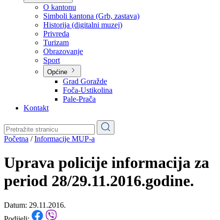
Planovi
Značajni dokumenti
O kantonu
O kantonu
Simboli kantona (Grb, zastava)
Historija (digitalni muzej)
Privreda
Turizam
Obrazovanje
Sport
Općine
Grad Goražde
Foča-Ustikolina
Pale-Prača
Kontakt
Početna
/
Informacije MUP-a
Uprava policije informacija za
period 28/29.11.2016.godine.