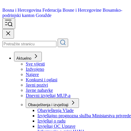
Bosna i Hercegovina
Federacija Bosne i Hercegovine
Bosansko-
podrinjski kanton Goražde
Aktuelno
Sve vijesti
Izdvojeno
Najave
Konkursi i oglasi
Javni pozivi
Javne nabavke
Dnevni izvještaj MUP-a
Obavještenja i izvještaji
Obavještenja Vlade