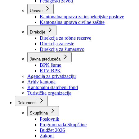
Zavod zdravstvenog osiguranja
Zavod za javno zdravstvo
Zavod za besplatnu pravnu pomoć
Pedagoški zavod
Uprave
Kantonalna uprava za inspekcijske poslove
Kantonalna uprava civilne zaštite
Direkcije
Direkcija za robne rezerve
Direkcija za ceste
Direkcija za šumarstvo
Javna preduzeća
BPK šume
RTV BPK
Agencija za privatizaciju
Arhiv kantona
Kantonalni stambeni fond
Turistička organizacija
Dokumenti
Skupština
Poslovnik