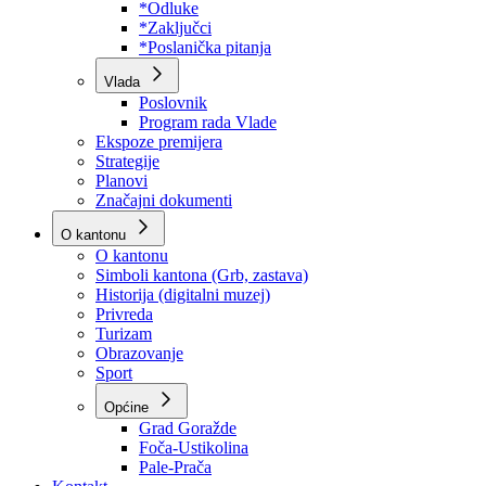
Program rada Skupštine
Budžet 2026
Zakoni
*Odluke
*Zaključci
*Poslanička pitanja
Vlada
Poslovnik
Program rada Vlade
Ekspoze premijera
Strategije
Planovi
Značajni dokumenti
O kantonu
O kantonu
Simboli kantona (Grb, zastava)
Historija (digitalni muzej)
Privreda
Turizam
Obrazovanje
Sport
Općine