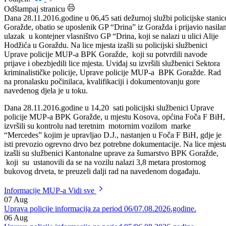
Datum: 29.11.2016.
Podijeli:
Odštampaj stranicu
Dana 28.11.2016.godine u 06,45 sati dežurnoj službi policijske stanic
Goražde, obatio se uposlenik GP “Drina” iz Goražda i prijavio nasila
ulazak u kontejner vlasništvo GP “Drina, koji se nalazi u ulici Alije
Hodžića u Goraždu. Na lice mjesta izašli su policijski službenici
Uprave policije MUP-a BPK Goražde, koji su potvrdili navode
prijave i obezbjedili lice mjesta. Uviđaj su izvršili službenici Sektora
kriminalističke policije, Uprave policije MUP-a BPK Goražde. Rad
na pronalasku počinilaca, kvalifikaciji i dokumentovanju gore
navedenog djela je u toku.
Dana 28.11.2016.godine u 14,20 sati policijski službenici Uprave
policije MUP-a BPK Goražde, u mjestu Kosova, općina Foča F BiH,
izvršili su kontrolu nad teretnim motornim vozilom marke
“Mercedes” kojim je upravljao D.J., nastanjen u Foča F BiH, gdje je
isti prevozio ogrevno drvo bez potrebne dokumentacije. Na lice mjest
izašli su službenici Kantonalne uprave za šumarstvo BPK Goražde,
koji su ustanovili da se na vozilu nalazi 3,8 metara prostornog
bukovog drveta, te preuzeli dalji rad na navedenom događaju.
Informacije MUP-a
Vidi sve