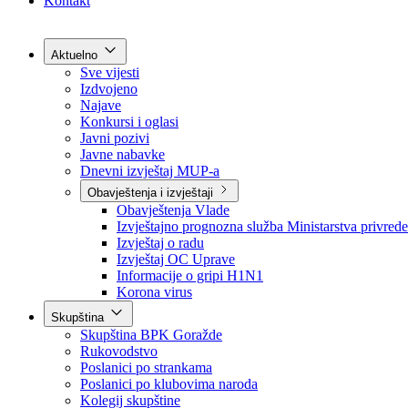
Grad Goražde
Foča-Ustikolina
Pale-Prača
Kontakt
Aktuelno
Sve vijesti
Izdvojeno
Najave
Konkursi i oglasi
Javni pozivi
Javne nabavke
Dnevni izvještaj MUP-a
Obavještenja i izvještaji
Obavještenja Vlade
Izvještajno prognozna služba Ministarstva privrede
Izvještaj o radu
Izvještaj OC Uprave
Informacije o gripi H1N1
Korona virus
Skupština
Skupština BPK Goražde
Rukovodstvo