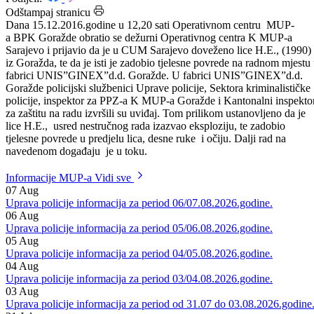
Datum: 16.12.2016.
Podijeli:
Odštampaj stranicu
Dana 15.12.2016.godine u 12,20 sati Operativnom centru MUP-
a BPK Goražde obratio se dežurni Operativnog centra K MUP-a
Sarajevo i prijavio da je u CUM Sarajevo doveženo lice H.E., (1990)
iz Goražda, te da je isti je zadobio tjelesne povrede na radnom mjestu
fabrici UNIS”GINEX”d.d. Goražde. U fabrici UNIS”GINEX”d.d.
Goražde policijski službenici Uprave policije, Sektora kriminalističke
policije, inspektor za PPZ-a K MUP-a Goražde i Kantonalni inspekto
za zaštitu na radu izvršili su uviđaj. Tom prilikom ustanovljeno da je
lice H.E., usred nestručnog rada izazvao eksploziju, te zadobio
tjelesne povrede u predjelu lica, desne ruke i očiju. Dalji rad na
navedenom događaju je u toku.
Informacije MUP-a
Vidi sve
07
Aug
Uprava policije informacija za period 06/07.08.2026.godine.
06
Aug
Uprava policije informacija za period 05/06.08.2026.godine.
05
Aug
Uprava policije informacija za period 04/05.08.2026.godine.
04
Aug