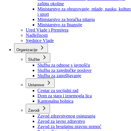
Ministarstvo za socijalnu politiku, zdravstvo,
raseljena lica i izbjeglice
Ministarstvo za urbanizam, prostorno uređenje i
zaštitu okoline
Ministarstvo za obrazovanje, mlade, nauku, kultur
i sport
Ministarstvo za boračka pitanja
Ministarstvo za finansije
Ured Vlade i Premijera
Nadležnosti
Sjednice Vlade
Organizacije
Službe
Služba za odnose s javnošću
Služba za zajedničke poslove
Služba za zapošljavanje
Ustanove
Centar za socijalni rad
Dom za stara i iznemogla lica
Kantonalna bolnica
Zavodi