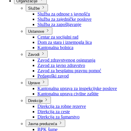
Nadležnosti
Sjednice Vlade
Organizacije
Službe
Služba za odnose s javnošću
Služba za zajedničke poslove
Služba za zapošljavanje
Ustanove
Centar za socijalni rad
Dom za stara i iznemogla lica
Kantonalna bolnica
Zavodi
Zavod zdravstvenog osiguranja
Zavod za javno zdravstvo
Zavod za besplatnu pravnu pomoć
Pedagoški zavod
Uprave
Kantonalna uprava za inspekcijske poslove
Kantonalna uprava civilne zaštite
Direkcije
Direkcija za robne rezerve
Direkcija za ceste