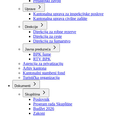
Zavod zdravstvenog osiguranja
Zavod za javno zdravstvo
Zavod za besplatnu pravnu pomoć
Pedagoški zavod
Uprave
Kantonalna uprava za inspekcijske poslove
Kantonalna uprava civilne zaštite
Direkcije
Direkcija za robne rezerve
Direkcija za ceste
Direkcija za šumarstvo
Javna preduzeća
BPK šume
RTV BPK
Agencija za privatizaciju
Arhiv kantona
Kantonalni stambeni fond
Turistička organizacija
Dokumenti
Skupština
Poslovnik