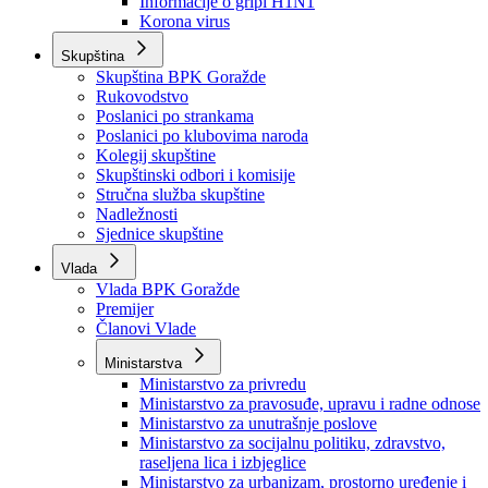
Izvještajno prognozna služba Ministarstva privrede
Izvještaj o radu
Izvještaj OC Uprave
Informacije o gripi H1N1
Korona virus
Skupština
Skupština BPK Goražde
Rukovodstvo
Poslanici po strankama
Poslanici po klubovima naroda
Kolegij skupštine
Skupštinski odbori i komisije
Stručna služba skupštine
Nadležnosti
Sjednice skupštine
Vlada
Vlada BPK Goražde
Premijer
Članovi Vlade
Ministarstva
Ministarstvo za privredu
Ministarstvo za pravosuđe, upravu i radne odnose
Ministarstvo za unutrašnje poslove