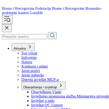
Bosna i Hercegovina
Federacija Bosne i Hercegovine
Bosansko-
podrinjski kanton Goražde
Aktuelno
Sve vijesti
Izdvojeno
Najave
Konkursi i oglasi
Javni pozivi
Javne nabavke
Dnevni izvještaj MUP-a
Obavještenja i izvještaji
Obavještenja Vlade