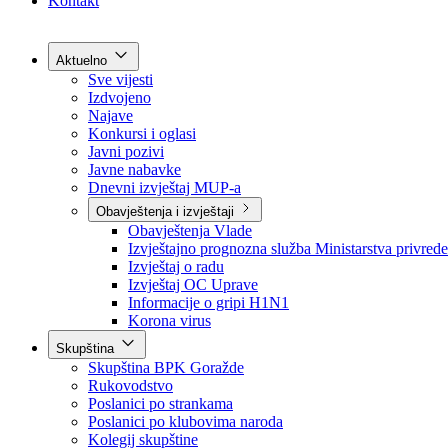
Grad Goražde
Foča-Ustikolina
Pale-Prača
Kontakt
Aktuelno
Sve vijesti
Izdvojeno
Najave
Konkursi i oglasi
Javni pozivi
Javne nabavke
Dnevni izvještaj MUP-a
Obavještenja i izvještaji
Obavještenja Vlade
Izvještajno prognozna služba Ministarstva privrede
Izvještaj o radu
Izvještaj OC Uprave
Informacije o gripi H1N1
Korona virus
Skupština
Skupština BPK Goražde
Rukovodstvo