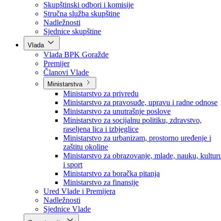
Poslanici po strankama
Poslanici po klubovima naroda
Kolegij skupštine
Skupštinski odbori i komisije
Stručna služba skupštine
Nadležnosti
Sjednice skupštine
Vlada
Vlada BPK Goražde
Premijer
Članovi Vlade
Ministarstva
Ministarstvo za privredu
Ministarstvo za pravosuđe, upravu i radne odnose
Ministarstvo za unutrašnje poslove
Ministarstvo za socijalnu politiku, zdravstvo,
raseljena lica i izbjeglice
Ministarstvo za urbanizam, prostorno uređenje i
zaštitu okoline
Ministarstvo za obrazovanje, mlade, nauku, kultur
i sport
Ministarstvo za boračka pitanja
Ministarstvo za finansije
Ured Vlade i Premijera