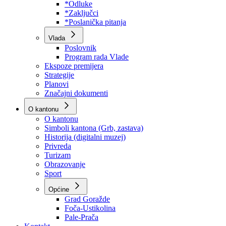
Program rada Skupštine
Budžet 2026
Zakoni
*Odluke
*Zaključci
*Poslanička pitanja
Vlada
Poslovnik
Program rada Vlade
Ekspoze premijera
Strategije
Planovi
Značajni dokumenti
O kantonu
O kantonu
Simboli kantona (Grb, zastava)
Historija (digitalni muzej)
Privreda
Turizam
Obrazovanje
Sport
Općine