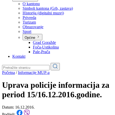
Planovi
Značajni dokumenti
O kantonu
O kantonu
Simboli kantona (Grb, zastava)
Historija (digitalni muzej)
Privreda
Turizam
Obrazovanje
Sport
Općine
Grad Goražde
Foča-Ustikolina
Pale-Prača
Kontakt
Početna
/
Informacije MUP-a
Uprava policije informacija za
period 15/16.12.2016.godine.