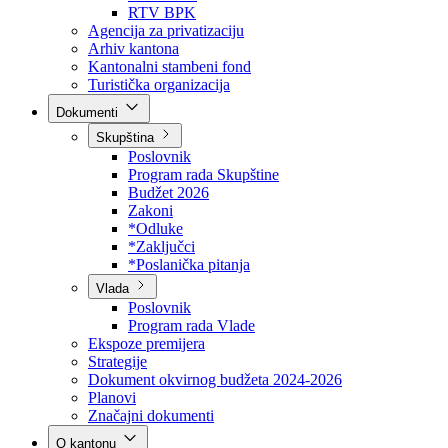
Direkcija za šumarstvo
Javna preduzeća
BPK šume
RTV BPK
Agencija za privatizaciju
Arhiv kantona
Kantonalni stambeni fond
Turistička organizacija
Dokumenti
Skupština
Poslovnik
Program rada Skupštine
Budžet 2026
Zakoni
*Odluke
*Zaključci
*Poslanička pitanja
Vlada
Poslovnik
Program rada Vlade
Ekspoze premijera
Strategije
Dokument okvirnog budžeta 2024-2026