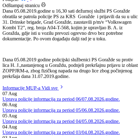
Datum: 06.08.2019.
Podijeli:
Odštampaj stranicu
Dana 05.08.2019.godine u 16,30 sati dežurnoj službi PS Goražde
obratila se patrola policije PS za KRS Goražde i prijavili da su u ulic
31. Drinske brigade, Grad Goražde, zaustavili p/m/v “Volkswagen
Kombi T2”, reg. broja A04-T-568, kojim je upravljao B. A. iz
Goražda, gdje isti u vozilu prevozi ogrevno drvo bez potrebne
dokumentacije. Po ovom događaju dalji rad je u toku.
Dana 05.08.2019 godine policijski službenici PS Goražde su protiv
lica H. J.,nastanjenog u Goraždu, podnjeli prekršajnu prijavu iz oblast
ZOPPJRM-a, zbog fizičkog napada na drugo lice zbog počinjenog
prekršaja dana 31.07.2019.godine.
Informacije MUP-a
Vidi sve
07
Aug
Uprava policije informacija za period 06/07.08.2026.godine.
06
Aug
Uprava policije informacija za period 05/06.08.2026.godine.
05
Aug
Uprava policije informacija za period 04/05.08.2026.godine.