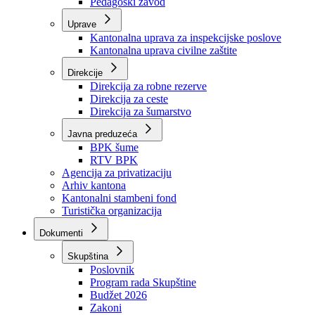
Zavod zdravstvenog osiguranja
Zavod za javno zdravstvo
Zavod za besplatnu pravnu pomoć
Pedagoški zavod
Uprave
Kantonalna uprava za inspekcijske poslove
Kantonalna uprava civilne zaštite
Direkcije
Direkcija za robne rezerve
Direkcija za ceste
Direkcija za šumarstvo
Javna preduzeća
BPK šume
RTV BPK
Agencija za privatizaciju
Arhiv kantona
Kantonalni stambeni fond
Turistička organizacija
Dokumenti
Skupština
Poslovnik