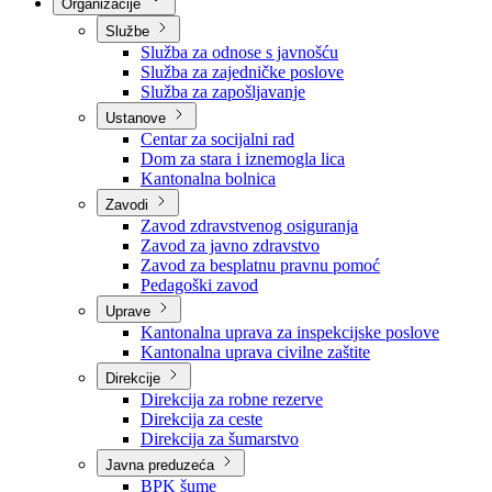
Nadležnosti
Sjednice Vlade
Organizacije
Službe
Služba za odnose s javnošću
Služba za zajedničke poslove
Služba za zapošljavanje
Ustanove
Centar za socijalni rad
Dom za stara i iznemogla lica
Kantonalna bolnica
Zavodi
Zavod zdravstvenog osiguranja
Zavod za javno zdravstvo
Zavod za besplatnu pravnu pomoć
Pedagoški zavod
Uprave
Kantonalna uprava za inspekcijske poslove
Kantonalna uprava civilne zaštite
Direkcije
Direkcija za robne rezerve
Direkcija za ceste