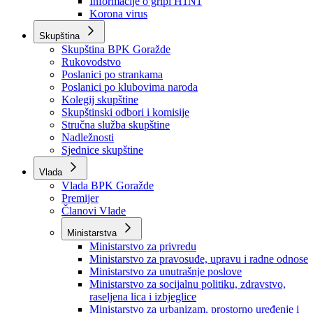
Izvještajno prognozna služba Ministarstva privrede
Izvještaj o radu
Izvještaj OC Uprave
Informacije o gripi H1N1
Korona virus
Skupština
Skupština BPK Goražde
Rukovodstvo
Poslanici po strankama
Poslanici po klubovima naroda
Kolegij skupštine
Skupštinski odbori i komisije
Stručna služba skupštine
Nadležnosti
Sjednice skupštine
Vlada
Vlada BPK Goražde
Premijer
Članovi Vlade
Ministarstva
Ministarstvo za privredu
Ministarstvo za pravosuđe, upravu i radne odnose
Ministarstvo za unutrašnje poslove