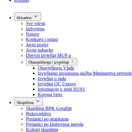
Grad Goražde
Foča-Ustikolina
Pale-Prača
Kontakt
Aktuelno
Sve vijesti
Izdvojeno
Najave
Konkursi i oglasi
Javni pozivi
Javne nabavke
Dnevni izvještaj MUP-a
Obavještenja i izvještaji
Obavještenja Vlade
Izvještajno prognozna služba Ministarstva privrede
Izvještaj o radu
Izvještaj OC Uprave
Informacije o gripi H1N1
Korona virus
Skupština
Skupština BPK Goražde
Rukovodstvo