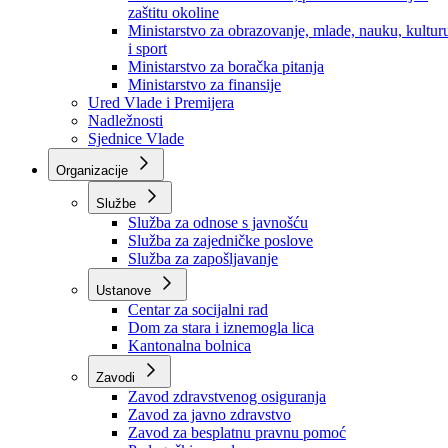
Ministarstvo za socijalnu politiku, zdravstvo,
raseljena lica i izbjeglice
Ministarstvo za urbanizam, prostorno uređenje i
zaštitu okoline
Ministarstvo za obrazovanje, mlade, nauku, kultur
i sport
Ministarstvo za boračka pitanja
Ministarstvo za finansije
Ured Vlade i Premijera
Nadležnosti
Sjednice Vlade
Organizacije
Službe
Služba za odnose s javnošću
Služba za zajedničke poslove
Služba za zapošljavanje
Ustanove
Centar za socijalni rad
Dom za stara i iznemogla lica
Kantonalna bolnica
Zavodi