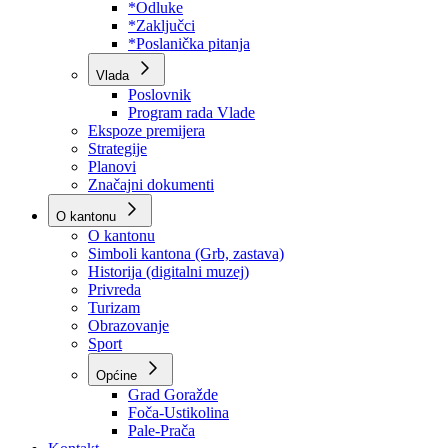
Program rada Skupštine
Budžet 2026
Zakoni
*Odluke
*Zaključci
*Poslanička pitanja
Vlada
Poslovnik
Program rada Vlade
Ekspoze premijera
Strategije
Planovi
Značajni dokumenti
O kantonu
O kantonu
Simboli kantona (Grb, zastava)
Historija (digitalni muzej)
Privreda
Turizam
Obrazovanje
Sport
Općine