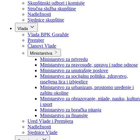
Poslanici po strankama
Poslanici po klubovima naroda
Kolegij skupštine
Skupštinski odbori i komisije
Stručna služba skupštine
Nadležnosti
Sjednice skupštine
Vlada
Vlada BPK Goražde
Premijer
Članovi Vlade
Ministarstva
Ministarstvo za privredu
Ministarstvo za pravosuđe, upravu i radne odnose
Ministarstvo za unutrašnje poslove
Ministarstvo za socijalnu politiku, zdravstvo,
raseljena lica i izbjeglice
Ministarstvo za urbanizam, prostorno uređenje i
zaštitu okoline
Ministarstvo za obrazovanje, mlade, nauku, kultur
i sport
Ministarstvo za boračka pitanja
Ministarstvo za finansije
Ured Vlade i Premijera