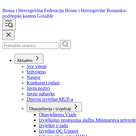
Bosna i Hercegovina
Federacija Bosne i Hercegovine
Bosansko-
podrinjski kanton Goražde
Aktuelno
Sve vijesti
Izdvojeno
Najave
Konkursi i oglasi
Javni pozivi
Javne nabavke
Dnevni izvještaj MUP-a
Obavještenja i izvještaji
Obavještenja Vlade