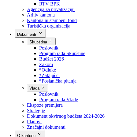
Direkcija za šumarstvo
Javna preduzeća
BPK šume
RTV BPK
Agencija za privatizaciju
Arhiv kantona
Kantonalni stambeni fond
Turistička organizacija
Dokumenti
Skupština
Poslovnik
Program rada Skupštine
Budžet 2026
Zakoni
*Odluke
*Zaključci
*Poslanička pitanja
Vlada
Poslovnik
Program rada Vlade
Ekspoze premijera
Strategije
Dokument okvirnog budžeta 2024-2026