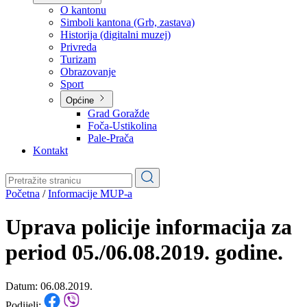
Planovi
Značajni dokumenti
O kantonu
O kantonu
Simboli kantona (Grb, zastava)
Historija (digitalni muzej)
Privreda
Turizam
Obrazovanje
Sport
Općine
Grad Goražde
Foča-Ustikolina
Pale-Prača
Kontakt
Početna
/
Informacije MUP-a
Uprava policije informacija za
period 05./06.08.2019. godine.