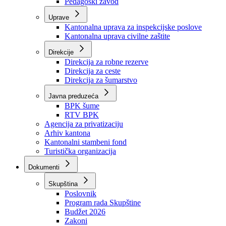
Zavod zdravstvenog osiguranja
Zavod za javno zdravstvo
Zavod za besplatnu pravnu pomoć
Pedagoški zavod
Uprave
Kantonalna uprava za inspekcijske poslove
Kantonalna uprava civilne zaštite
Direkcije
Direkcija za robne rezerve
Direkcija za ceste
Direkcija za šumarstvo
Javna preduzeća
BPK šume
RTV BPK
Agencija za privatizaciju
Arhiv kantona
Kantonalni stambeni fond
Turistička organizacija
Dokumenti
Skupština
Poslovnik