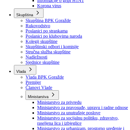
Izvještajno prognozna služba Ministarstva privrede
Izvještaj o radu
Izvještaj OC Uprave
Informacije o gripi H1N1
Korona virus
Skupština
Skupština BPK Goražde
Rukovodstvo
Poslanici po strankama
Poslanici po klubovima naroda
Kolegij skupštine
Skupštinski odbori i komisije
Stručna služba skupštine
Nadležnosti
Sjednice skupštine
Vlada
Vlada BPK Goražde
Premijer
Članovi Vlade
Ministarstva
Ministarstvo za privredu
Ministarstvo za pravosuđe, upravu i radne odnose
Ministarstvo za unutrašnje poslove