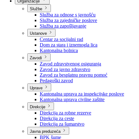
Nadležnosti
Sjednice Vlade
Organizacije
Službe
Služba za odnose s javnošću
Služba za zajedničke poslove
Služba za zapošljavanje
Ustanove
Centar za socijalni rad
Dom za stara i iznemogla lica
Kantonalna bolnica
Zavodi
Zavod zdravstvenog osiguranja
Zavod za javno zdravstvo
Zavod za besplatnu pravnu pomoć
Pedagoški zavod
Uprave
Kantonalna uprava za inspekcijske poslove
Kantonalna uprava civilne zaštite
Direkcije
Direkcija za robne rezerve
Direkcija za ceste