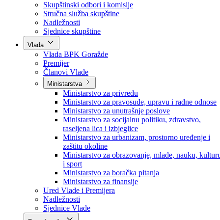
Poslanici po strankama
Poslanici po klubovima naroda
Kolegij skupštine
Skupštinski odbori i komisije
Stručna služba skupštine
Nadležnosti
Sjednice skupštine
Vlada
Vlada BPK Goražde
Premijer
Članovi Vlade
Ministarstva
Ministarstvo za privredu
Ministarstvo za pravosuđe, upravu i radne odnose
Ministarstvo za unutrašnje poslove
Ministarstvo za socijalnu politiku, zdravstvo,
raseljena lica i izbjeglice
Ministarstvo za urbanizam, prostorno uređenje i
zaštitu okoline
Ministarstvo za obrazovanje, mlade, nauku, kultur
i sport
Ministarstvo za boračka pitanja
Ministarstvo za finansije
Ured Vlade i Premijera