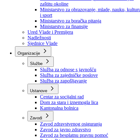
Ministarstvo za socijalnu politiku, zdravstvo,
raseljena lica i izbjeglice
Ministarstvo za urbanizam, prostorno uređenje i
zaštitu okoline
Ministarstvo za obrazovanje, mlade, nauku, kultur
i sport
Ministarstvo za boračka pitanja
Ministarstvo za finansije
Ured Vlade i Premijera
Nadležnosti
Sjednice Vlade
Organizacije
Službe
Služba za odnose s javnošću
Služba za zajedničke poslove
Služba za zapošljavanje
Ustanove
Centar za socijalni rad
Dom za stara i iznemogla lica
Kantonalna bolnica
Zavodi