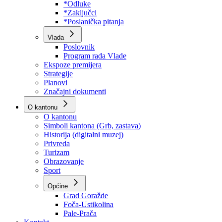
Program rada Skupštine
Budžet 2026
Zakoni
*Odluke
*Zaključci
*Poslanička pitanja
Vlada
Poslovnik
Program rada Vlade
Ekspoze premijera
Strategije
Planovi
Značajni dokumenti
O kantonu
O kantonu
Simboli kantona (Grb, zastava)
Historija (digitalni muzej)
Privreda
Turizam
Obrazovanje
Sport
Općine