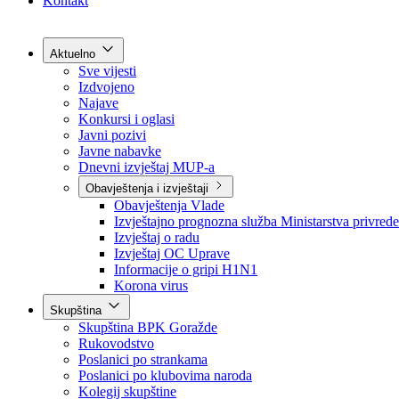
Grad Goražde
Foča-Ustikolina
Pale-Prača
Kontakt
Aktuelno
Sve vijesti
Izdvojeno
Najave
Konkursi i oglasi
Javni pozivi
Javne nabavke
Dnevni izvještaj MUP-a
Obavještenja i izvještaji
Obavještenja Vlade
Izvještajno prognozna služba Ministarstva privrede
Izvještaj o radu
Izvještaj OC Uprave
Informacije o gripi H1N1
Korona virus
Skupština
Skupština BPK Goražde
Rukovodstvo