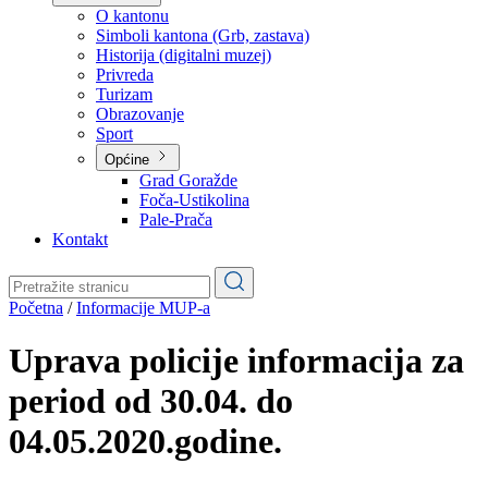
Planovi
Značajni dokumenti
O kantonu
O kantonu
Simboli kantona (Grb, zastava)
Historija (digitalni muzej)
Privreda
Turizam
Obrazovanje
Sport
Općine
Grad Goražde
Foča-Ustikolina
Pale-Prača
Kontakt
Početna
/
Informacije MUP-a
Uprava policije informacija za
period od 30.04. do