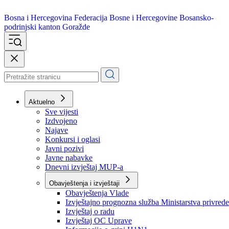
Bosna i Hercegovina
Federacija Bosne i Hercegovine
Bosansko-
podrinjski kanton Goražde
Aktuelno
Sve vijesti
Izdvojeno
Najave
Konkursi i oglasi
Javni pozivi
Javne nabavke
Dnevni izvještaj MUP-a
Obavještenja i izvještaji
Obavještenja Vlade