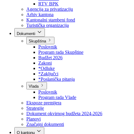
Direkcija za šumarstvo
Javna preduzeća
BPK šume
RTV BPK
Agencija za privatizaciju
Arhiv kantona
Kantonalni stambeni fond
Turistička organizacija
Dokumenti
Skupština
Poslovnik
Program rada Skupštine
Budžet 2026
Zakoni
*Odluke
*Zaključci
*Poslanička pitanja
Vlada
Poslovnik
Program rada Vlade
Ekspoze premijera
Strategije
Dokument okvirnog budžeta 2024-2026