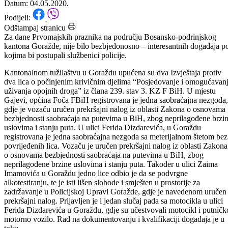
04.05.2020.godine.
Datum: 04.05.2020.
Podijeli:
Odštampaj stranicu
Za dane Prvomajskih praznika na području Bosansko-podrinjskog
kantona Goražde, nije bilo bezbjedonosno – interesantnih događaja p
kojima bi postupali službenici policije.
Kantonalnom tužilaštvu u Goraždu upućena su dva Izvještaja protiv
dva lica o počinjenim krivičnim djelima “Posjedovanje i omogućavan
uživanja opojnih droga” iz člana 239. stav 3. KZ F BiH. U mjestu
Gajevi, općina Foča FBiH registrovana je jedna saobraćajna nezgoda,
gdje je vozaču uručen prekršajni nalog iz oblasti Zakona o osnovama
bezbjednosti saobraćaja na putevima u BiH, zbog neprilagođene brzi
uslovima i stanju puta. U ulici Ferida Dizdarevića, u Goraždu
registrovana je jedna saobraćajna nezgoda sa meterijalnom štetom bez
povrijeđenih lica. Vozaču je uručen prekršajni nalog iz oblasti Zakona
o osnovama bezbjednosti saobraćaja na putevima u BiH, zbog
neprilagođene brzine uslovima i stanju puta. Također u ulici Zaima
Imamovića u Goraždu jedno lice odbio je da se podvrgne
alkotestiranju, te je isti lišen slobode i smješten u prostorije za
zadržavanje u Policijskoj Upravi Goražde, gdje je navedenom uručen
prekršajni nalog. Prijavljen je i jedan slučaj pada sa motocikla u ulici