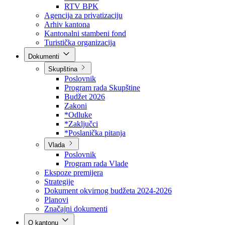
Direkcija za šumarstvo
Javna preduzeća
BPK šume
RTV BPK
Agencija za privatizaciju
Arhiv kantona
Kantonalni stambeni fond
Turistička organizacija
Dokumenti
Skupština
Poslovnik
Program rada Skupštine
Budžet 2026
Zakoni
*Odluke
*Zaključci
*Poslanička pitanja
Vlada
Poslovnik
Program rada Vlade
Ekspoze premijera
Strategije
Dokument okvirnog budžeta 2024-2026