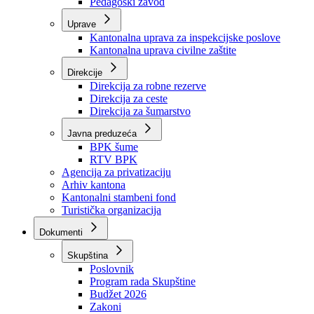
Zavod zdravstvenog osiguranja
Zavod za javno zdravstvo
Zavod za besplatnu pravnu pomoć
Pedagoški zavod
Uprave
Kantonalna uprava za inspekcijske poslove
Kantonalna uprava civilne zaštite
Direkcije
Direkcija za robne rezerve
Direkcija za ceste
Direkcija za šumarstvo
Javna preduzeća
BPK šume
RTV BPK
Agencija za privatizaciju
Arhiv kantona
Kantonalni stambeni fond
Turistička organizacija
Dokumenti
Skupština
Poslovnik