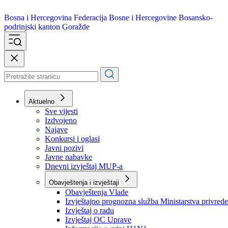
Bosna i Hercegovina
Federacija Bosne i Hercegovine
Bosansko-
podrinjski kanton Goražde
Aktuelno
Sve vijesti
Izdvojeno
Najave
Konkursi i oglasi
Javni pozivi
Javne nabavke
Dnevni izvještaj MUP-a
Obavještenja i izvještaji
Obavještenja Vlade