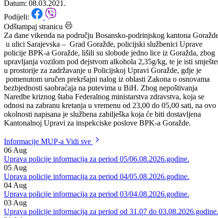
08.03.2021.godine.
Datum: 08.03.2021.
Podijeli:
Odštampaj stranicu
Za dane vikenda na području Bosansko-podrinjskog kantona Goražde
u ulici Sarajevska – Grad Goražde, policijski službenici Uprave
policije BPK-a Goražde, lišili su slobode jedno lice iz Goražda, zbog
upravljanja vozilom pod dejstvom alkohola 2,35g/kg, te je isti smješte
u prostorije za zadržavanje u Policijskoj Upravi Goražde, gdje je
pomenutom uručen prekršajni nalog iz oblasti Zakona o osnovama
bezbjednosti saobraćaja na putevima u BiH. Zbog nepoštivanja
Naredbe kriznog štaba Federalnog ministarstva zdravstva, koja se
odnosi na zabranu kretanja u vremenu od 23,00 do 05,00 sati, na ovo
okolnosti napisana je službena zabilješka koja će biti dostavljena
Kantonalnoj Upravi za inspekciske poslove BPK-a Goražde.
Informacije MUP-a
Vidi sve
06
Aug
Uprava policije informacija za period 05/06.08.2026.godine.
05
Aug
Uprava policije informacija za period 04/05.08.2026.godine.
04
Aug