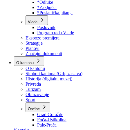
Program rada Skupštine
Budžet 2026
Zakoni
*Odluke
*Zaključci
*Poslanička pitanja
Vlada
Poslovnik
Program rada Vlade
Ekspoze premijera
Strategije
Planovi
Značajni dokumenti
O kantonu
O kantonu
Simboli kantona (Grb, zastava)
Historija (digitalni muzej)
Privreda
Turizam
Obrazovanje
Sport
Općine