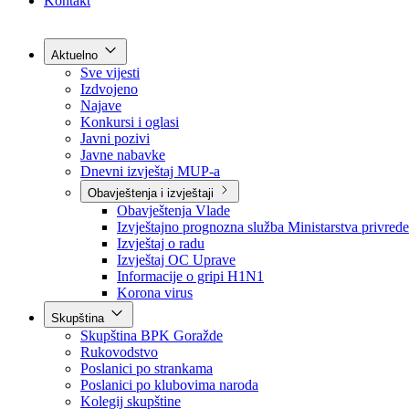
Grad Goražde
Foča-Ustikolina
Pale-Prača
Kontakt
Aktuelno
Sve vijesti
Izdvojeno
Najave
Konkursi i oglasi
Javni pozivi
Javne nabavke
Dnevni izvještaj MUP-a
Obavještenja i izvještaji
Obavještenja Vlade
Izvještajno prognozna služba Ministarstva privrede
Izvještaj o radu
Izvještaj OC Uprave
Informacije o gripi H1N1
Korona virus
Skupština
Skupština BPK Goražde
Rukovodstvo