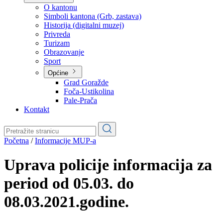
Planovi
Značajni dokumenti
O kantonu
O kantonu
Simboli kantona (Grb, zastava)
Historija (digitalni muzej)
Privreda
Turizam
Obrazovanje
Sport
Općine
Grad Goražde
Foča-Ustikolina
Pale-Prača
Kontakt
Početna
/
Informacije MUP-a
Uprava policije informacija za
period od 05.03. do