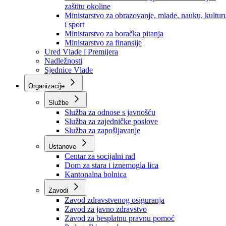
Ministarstvo za socijalnu politiku, zdravstvo,
raseljena lica i izbjeglice
Ministarstvo za urbanizam, prostorno uređenje i
zaštitu okoline
Ministarstvo za obrazovanje, mlade, nauku, kultur
i sport
Ministarstvo za boračka pitanja
Ministarstvo za finansije
Ured Vlade i Premijera
Nadležnosti
Sjednice Vlade
Organizacije
Službe
Služba za odnose s javnošću
Služba za zajedničke poslove
Služba za zapošljavanje
Ustanove
Centar za socijalni rad
Dom za stara i iznemogla lica
Kantonalna bolnica
Zavodi