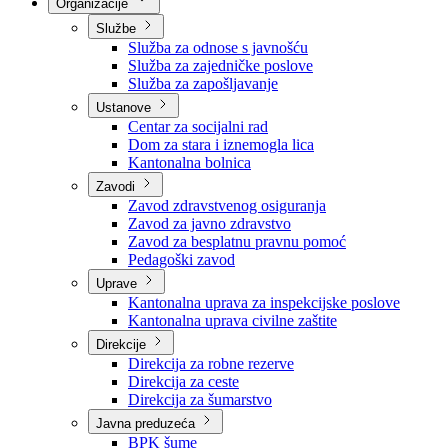
Nadležnosti
Sjednice Vlade
Organizacije
Službe
Služba za odnose s javnošću
Služba za zajedničke poslove
Služba za zapošljavanje
Ustanove
Centar za socijalni rad
Dom za stara i iznemogla lica
Kantonalna bolnica
Zavodi
Zavod zdravstvenog osiguranja
Zavod za javno zdravstvo
Zavod za besplatnu pravnu pomoć
Pedagoški zavod
Uprave
Kantonalna uprava za inspekcijske poslove
Kantonalna uprava civilne zaštite
Direkcije
Direkcija za robne rezerve
Direkcija za ceste