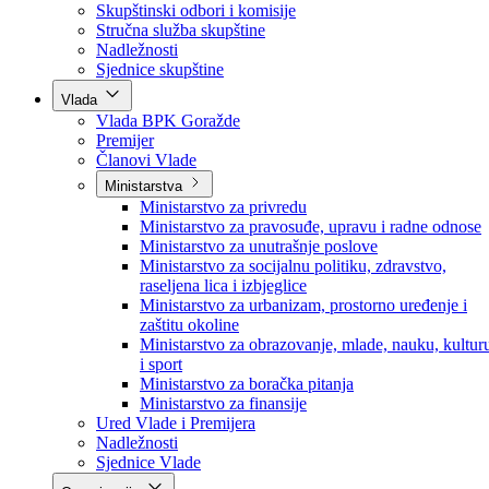
Poslanici po strankama
Poslanici po klubovima naroda
Kolegij skupštine
Skupštinski odbori i komisije
Stručna služba skupštine
Nadležnosti
Sjednice skupštine
Vlada
Vlada BPK Goražde
Premijer
Članovi Vlade
Ministarstva
Ministarstvo za privredu
Ministarstvo za pravosuđe, upravu i radne odnose
Ministarstvo za unutrašnje poslove
Ministarstvo za socijalnu politiku, zdravstvo,
raseljena lica i izbjeglice
Ministarstvo za urbanizam, prostorno uređenje i
zaštitu okoline
Ministarstvo za obrazovanje, mlade, nauku, kultur
i sport
Ministarstvo za boračka pitanja
Ministarstvo za finansije
Ured Vlade i Premijera