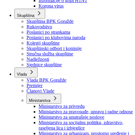
Izvještajno prognozna služba Ministarstva privrede
Izvještaj o radu
Izvještaj OC Uprave
Informacije o gripi H1N1
Korona virus
Skupština
Skupština BPK Goražde
Rukovodstvo
Poslanici po strankama
Poslanici po klubovima naroda
Kolegij skupštine
Skupštinski odbori i komisije
Stručna služba skupštine
Nadležnosti
Sjednice skupštine
Vlada
Vlada BPK Goražde
Premijer
Članovi Vlade
Ministarstva
Ministarstvo za privredu
Ministarstvo za pravosuđe, upravu i radne odnose
Ministarstvo za unutrašnje poslove