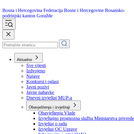
Bosna i Hercegovina
Federacija Bosne i Hercegovine
Bosansko-
podrinjski kanton Goražde
Aktuelno
Sve vijesti
Izdvojeno
Najave
Konkursi i oglasi
Javni pozivi
Javne nabavke
Dnevni izvještaj MUP-a
Obavještenja i izvještaji
Obavještenja Vlade