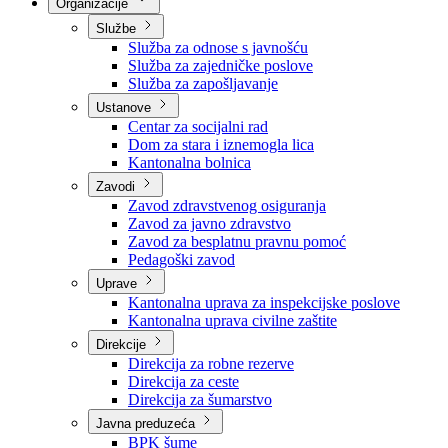
Nadležnosti
Sjednice Vlade
Organizacije
Službe
Služba za odnose s javnošću
Služba za zajedničke poslove
Služba za zapošljavanje
Ustanove
Centar za socijalni rad
Dom za stara i iznemogla lica
Kantonalna bolnica
Zavodi
Zavod zdravstvenog osiguranja
Zavod za javno zdravstvo
Zavod za besplatnu pravnu pomoć
Pedagoški zavod
Uprave
Kantonalna uprava za inspekcijske poslove
Kantonalna uprava civilne zaštite
Direkcije
Direkcija za robne rezerve
Direkcija za ceste