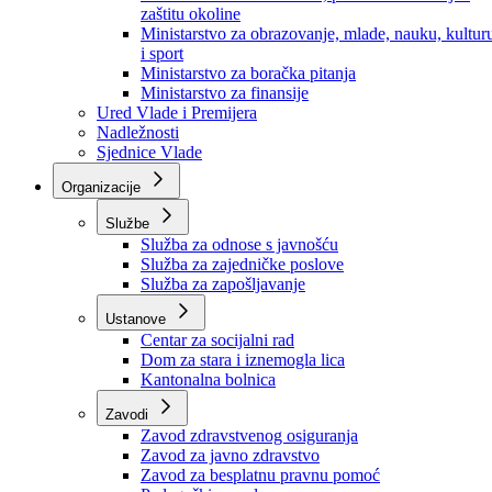
Ministarstvo za socijalnu politiku, zdravstvo,
raseljena lica i izbjeglice
Ministarstvo za urbanizam, prostorno uređenje i
zaštitu okoline
Ministarstvo za obrazovanje, mlade, nauku, kultur
i sport
Ministarstvo za boračka pitanja
Ministarstvo za finansije
Ured Vlade i Premijera
Nadležnosti
Sjednice Vlade
Organizacije
Službe
Služba za odnose s javnošću
Služba za zajedničke poslove
Služba za zapošljavanje
Ustanove
Centar za socijalni rad
Dom za stara i iznemogla lica
Kantonalna bolnica
Zavodi