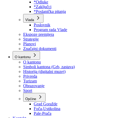
Program rada Skupštine
Budžet 2026
Zakoni
*Odluke
*Zaključci
*Poslanička pitanja
Vlada
Poslovnik
Program rada Vlade
Ekspoze premijera
Strategije
Planovi
Značajni dokumenti
O kantonu
O kantonu
Simboli kantona (Grb, zastava)
Historija (digitalni muzej)
Privreda
Turizam
Obrazovanje
Sport
Općine