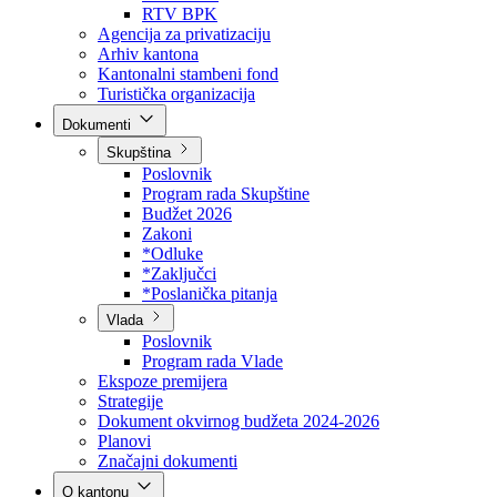
Direkcija za šumarstvo
Javna preduzeća
BPK šume
RTV BPK
Agencija za privatizaciju
Arhiv kantona
Kantonalni stambeni fond
Turistička organizacija
Dokumenti
Skupština
Poslovnik
Program rada Skupštine
Budžet 2026
Zakoni
*Odluke
*Zaključci
*Poslanička pitanja
Vlada
Poslovnik
Program rada Vlade
Ekspoze premijera
Strategije
Dokument okvirnog budžeta 2024-2026