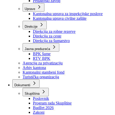
Zavod zdravstvenog osiguranja
Zavod za javno zdravstvo
Zavod za besplatnu pravnu pomoć
Pedagoški zavod
Uprave
Kantonalna uprava za inspekcijske poslove
Kantonalna uprava civilne zaštite
Direkcije
Direkcija za robne rezerve
Direkcija za ceste
Direkcija za šumarstvo
Javna preduzeća
BPK šume
RTV BPK
Agencija za privatizaciju
Arhiv kantona
Kantonalni stambeni fond
Turistička organizacija
Dokumenti
Skupština
Poslovnik