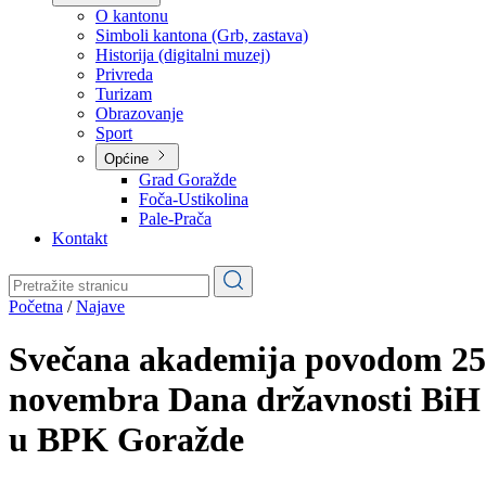
Planovi
Značajni dokumenti
O kantonu
O kantonu
Simboli kantona (Grb, zastava)
Historija (digitalni muzej)
Privreda
Turizam
Obrazovanje
Sport
Općine
Grad Goražde
Foča-Ustikolina
Pale-Prača
Kontakt
Početna
/
Najave
Svečana akademija povodom 25
novembra Dana državnosti BiH