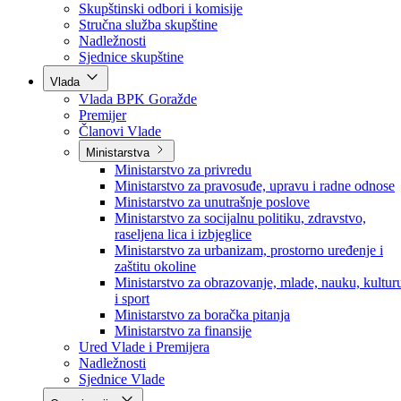
Poslanici po strankama
Poslanici po klubovima naroda
Kolegij skupštine
Skupštinski odbori i komisije
Stručna služba skupštine
Nadležnosti
Sjednice skupštine
Vlada
Vlada BPK Goražde
Premijer
Članovi Vlade
Ministarstva
Ministarstvo za privredu
Ministarstvo za pravosuđe, upravu i radne odnose
Ministarstvo za unutrašnje poslove
Ministarstvo za socijalnu politiku, zdravstvo,
raseljena lica i izbjeglice
Ministarstvo za urbanizam, prostorno uređenje i
zaštitu okoline
Ministarstvo za obrazovanje, mlade, nauku, kultur
i sport
Ministarstvo za boračka pitanja
Ministarstvo za finansije
Ured Vlade i Premijera