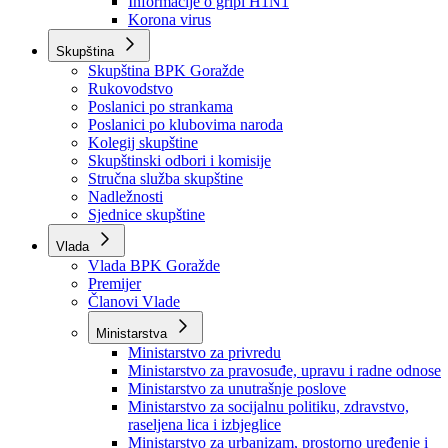
Izvještajno prognozna služba Ministarstva privrede
Izvještaj o radu
Izvještaj OC Uprave
Informacije o gripi H1N1
Korona virus
Skupština
Skupština BPK Goražde
Rukovodstvo
Poslanici po strankama
Poslanici po klubovima naroda
Kolegij skupštine
Skupštinski odbori i komisije
Stručna služba skupštine
Nadležnosti
Sjednice skupštine
Vlada
Vlada BPK Goražde
Premijer
Članovi Vlade
Ministarstva
Ministarstvo za privredu
Ministarstvo za pravosuđe, upravu i radne odnose
Ministarstvo za unutrašnje poslove