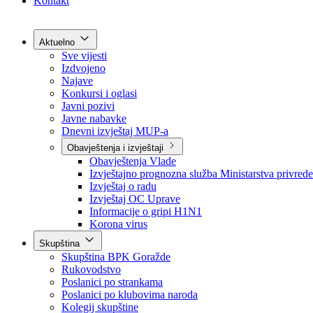
Grad Goražde
Foča-Ustikolina
Pale-Prača
Kontakt
Aktuelno
Sve vijesti
Izdvojeno
Najave
Konkursi i oglasi
Javni pozivi
Javne nabavke
Dnevni izvještaj MUP-a
Obavještenja i izvještaji
Obavještenja Vlade
Izvještajno prognozna služba Ministarstva privrede
Izvještaj o radu
Izvještaj OC Uprave
Informacije o gripi H1N1
Korona virus
Skupština
Skupština BPK Goražde
Rukovodstvo