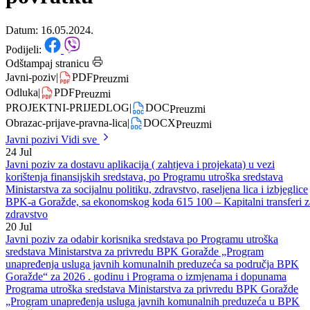
iz Programa podrške održivom
povratku
Datum: 16.05.2024.
Podijeli:
Odštampaj stranicu
Javni-poziv
|
PDF
Preuzmi
Odluka
|
PDF
Preuzmi
PROJEKTNI-PRIJEDLOG
|
DOC
Preuzmi
Obrazac-prijave-pravna-lica
|
DOCX
Preuzmi
Javni pozivi
Vidi sve
24
Jul
Javni poziv za dostavu aplikacija ( zahtjeva i projekata) u vezi
korištenja finansijskih sredstava, po Programu utroška sredstava
Ministarstva za socijalnu politiku, zdravstvo, raseljena lica i izbjeglice
BPK-a Goražde, sa ekonomskog koda 615 100 – Kapitalni transferi z
zdravstvo
20
Jul
Javni poziv za odabir korisnika sredstava po Programu utroška
sredstava Ministarstva za privredu BPK Goražde „Program
unapređenja usluga javnih komunalnih preduzeća sa područja BPK