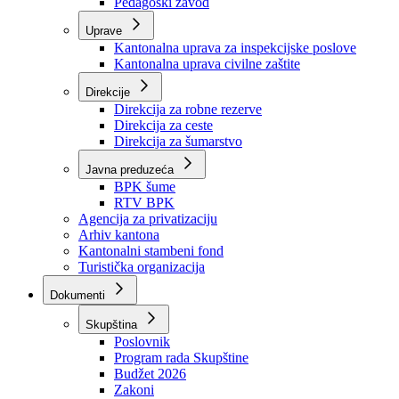
Zavod zdravstvenog osiguranja
Zavod za javno zdravstvo
Zavod za besplatnu pravnu pomoć
Pedagoški zavod
Uprave
Kantonalna uprava za inspekcijske poslove
Kantonalna uprava civilne zaštite
Direkcije
Direkcija za robne rezerve
Direkcija za ceste
Direkcija za šumarstvo
Javna preduzeća
BPK šume
RTV BPK
Agencija za privatizaciju
Arhiv kantona
Kantonalni stambeni fond
Turistička organizacija
Dokumenti
Skupština
Poslovnik