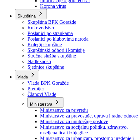
Izvještajno prognozna služba Ministarstva privrede
Izvještaj o radu
Izvještaj OC Uprave
Informacije o gripi H1N1
Korona virus
Skupština
Skupština BPK Goražde
Rukovodstvo
Poslanici po strankama
Poslanici po klubovima naroda
Kolegij skupštine
Skupštinski odbori i komisije
Stručna služba skupštine
Nadležnosti
Sjednice skupštine
Vlada
Vlada BPK Goražde
Premijer
Članovi Vlade
Ministarstva
Ministarstvo za privredu
Ministarstvo za pravosuđe, upravu i radne odnose
Ministarstvo za unutrašnje poslove