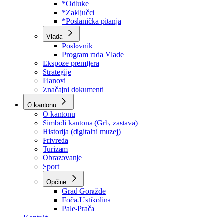
Program rada Skupštine
Budžet 2026
Zakoni
*Odluke
*Zaključci
*Poslanička pitanja
Vlada
Poslovnik
Program rada Vlade
Ekspoze premijera
Strategije
Planovi
Značajni dokumenti
O kantonu
O kantonu
Simboli kantona (Grb, zastava)
Historija (digitalni muzej)
Privreda
Turizam
Obrazovanje
Sport
Općine