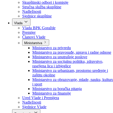
Poslanici po strankama
Poslanici po klubovima naroda
Kolegij skupštine
Skupštinski odbori i komisije
Stručna služba skupštine
Nadležnosti
Sjednice skupštine
Vlada
Vlada BPK Goražde
Premijer
Članovi Vlade
Ministarstva
Ministarstvo za privredu
Ministarstvo za pravosuđe, upravu i radne odnose
Ministarstvo za unutrašnje poslove
Ministarstvo za socijalnu politiku, zdravstvo,
raseljena lica i izbjeglice
Ministarstvo za urbanizam, prostorno uređenje i
zaštitu okoline
Ministarstvo za obrazovanje, mlade, nauku, kultur
i sport
Ministarstvo za boračka pitanja
Ministarstvo za finansije
Ured Vlade i Premijera