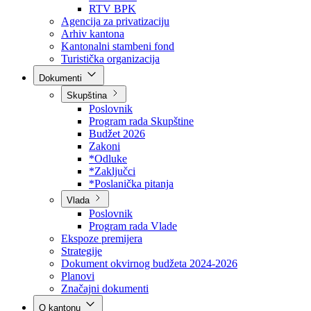
Direkcija za šumarstvo
Javna preduzeća
BPK šume
RTV BPK
Agencija za privatizaciju
Arhiv kantona
Kantonalni stambeni fond
Turistička organizacija
Dokumenti
Skupština
Poslovnik
Program rada Skupštine
Budžet 2026
Zakoni
*Odluke
*Zaključci
*Poslanička pitanja
Vlada
Poslovnik
Program rada Vlade
Ekspoze premijera
Strategije
Dokument okvirnog budžeta 2024-2026