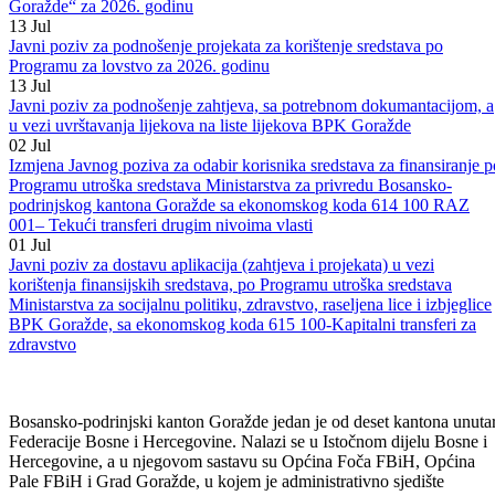
Goražde“ za 2026 . godinu i Programa o izmjenama i dopunama
Programa utroška sredstava Ministarstva za privredu BPK Goražde
„Program unapređenja usluga javnih komunalnih preduzeća u BPK
Goražde“ za 2026. godinu
13
Jul
Javni poziv za podnošenje projekata za korištenje sredstava po
Programu za lovstvo za 2026. godinu
13
Jul
Javni poziv za podnošenje zahtjeva, sa potrebnom dokumantacijom, a
u vezi uvrštavanja lijekova na liste lijekova BPK Goražde
02
Jul
Izmjena Javnog poziva za odabir korisnika sredstava za finansiranje p
Programu utroška sredstava Ministarstva za privredu Bosansko-
podrinjskog kantona Goražde sa ekonomskog koda 614 100 RAZ
001– Tekući transferi drugim nivoima vlasti
01
Jul
Javni poziv za dostavu aplikacija (zahtjeva i projekata) u vezi
korištenja finansijskih sredstava, po Programu utroška sredstava
Ministarstva za socijalnu politiku, zdravstvo, raseljena lice i izbjeglice
BPK Goražde, sa ekonomskog koda 615 100-Kapitalni transferi za
zdravstvo