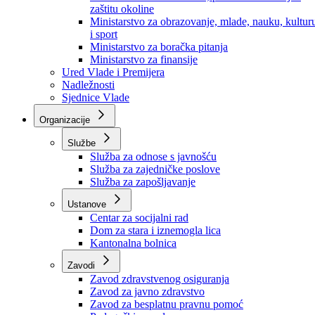
Ministarstvo za socijalnu politiku, zdravstvo,
raseljena lica i izbjeglice
Ministarstvo za urbanizam, prostorno uređenje i
zaštitu okoline
Ministarstvo za obrazovanje, mlade, nauku, kultur
i sport
Ministarstvo za boračka pitanja
Ministarstvo za finansije
Ured Vlade i Premijera
Nadležnosti
Sjednice Vlade
Organizacije
Službe
Služba za odnose s javnošću
Služba za zajedničke poslove
Služba za zapošljavanje
Ustanove
Centar za socijalni rad
Dom za stara i iznemogla lica
Kantonalna bolnica
Zavodi