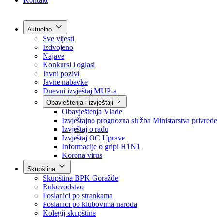
Grad Goražde
Foča-Ustikolina
Pale-Prača
Kontakt
Aktuelno
Sve vijesti
Izdvojeno
Najave
Konkursi i oglasi
Javni pozivi
Javne nabavke
Dnevni izvještaj MUP-a
Obavještenja i izvještaji
Obavještenja Vlade
Izvještajno prognozna služba Ministarstva privrede
Izvještaj o radu
Izvještaj OC Uprave
Informacije o gripi H1N1
Korona virus
Skupština
Skupština BPK Goražde
Rukovodstvo