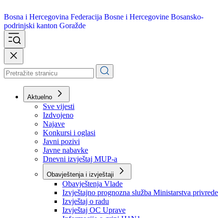
Bosna i Hercegovina
Federacija Bosne i Hercegovine
Bosansko-
podrinjski kanton Goražde
Aktuelno
Sve vijesti
Izdvojeno
Najave
Konkursi i oglasi
Javni pozivi
Javne nabavke
Dnevni izvještaj MUP-a
Obavještenja i izvještaji
Obavještenja Vlade