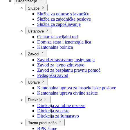
Nadležnosti
Sjednice Vlade
Organizacije
Službe
Služba za odnose s javnošću
Služba za zajedničke poslove
Služba za zapošljavanje
Ustanove
Centar za socijalni rad
Dom za stara i iznemogla lica
Kantonalna bolnica
Zavodi
Zavod zdravstvenog osiguranja
Zavod za javno zdravstvo
Zavod za besplatnu pravnu pomoć
Pedagoški zavod
Uprave
Kantonalna uprava za inspekcijske poslove
Kantonalna uprava civilne zaštite
Direkcije
Direkcija za robne rezerve
Direkcija za ceste