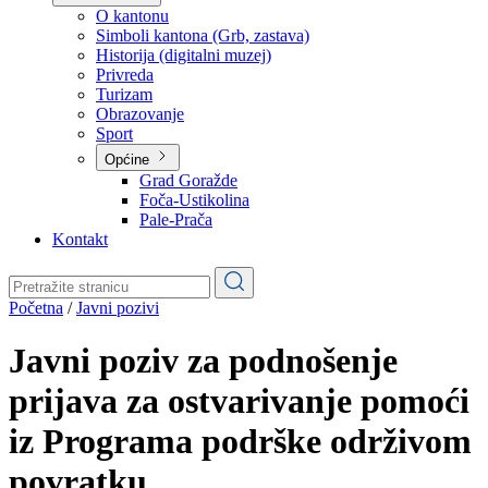
Planovi
Značajni dokumenti
O kantonu
O kantonu
Simboli kantona (Grb, zastava)
Historija (digitalni muzej)
Privreda
Turizam
Obrazovanje
Sport
Općine
Grad Goražde
Foča-Ustikolina
Pale-Prača
Kontakt
Početna
/
Javni pozivi
Javni poziv za podnošenje
prijava za ostvarivanje pomoći