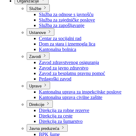
Nadležnosti
Sjednice Vlade
Organizacije
Službe
Služba za odnose s javnošću
Služba za zajedničke poslove
Služba za zapošljavanje
Ustanove
Centar za socijalni rad
Dom za stara i iznemogla lica
Kantonalna bolnica
Zavodi
Zavod zdravstvenog osiguranja
Zavod za javno zdravstvo
Zavod za besplatnu pravnu pomoć
Pedagoški zavod
Uprave
Kantonalna uprava za inspekcijske poslove
Kantonalna uprava civilne zaštite
Direkcije
Direkcija za robne rezerve
Direkcija za ceste