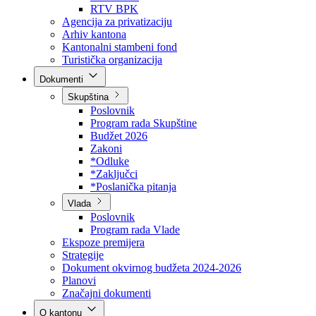
Direkcija za šumarstvo
Javna preduzeća
BPK šume
RTV BPK
Agencija za privatizaciju
Arhiv kantona
Kantonalni stambeni fond
Turistička organizacija
Dokumenti
Skupština
Poslovnik
Program rada Skupštine
Budžet 2026
Zakoni
*Odluke
*Zaključci
*Poslanička pitanja
Vlada
Poslovnik
Program rada Vlade
Ekspoze premijera
Strategije
Dokument okvirnog budžeta 2024-2026