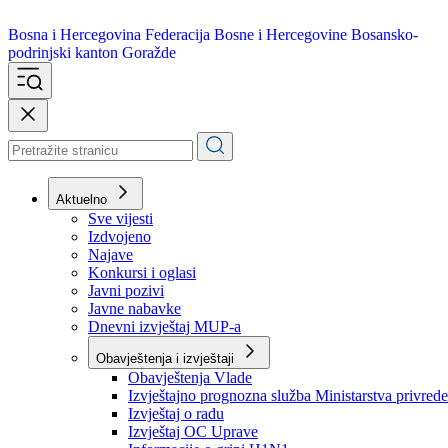
Bosna i Hercegovina
Federacija Bosne i Hercegovine
Bosansko-
podrinjski kanton Goražde
Aktuelno
Sve vijesti
Izdvojeno
Najave
Konkursi i oglasi
Javni pozivi
Javne nabavke
Dnevni izvještaj MUP-a
Obavještenja i izvještaji
Obavještenja Vlade