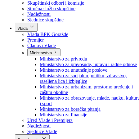
Poslanici po strankama
Poslanici po klubovima naroda
Kolegij skupštine
Skupštinski odbori i komisije
Stručna služba skupštine
Nadležnosti
Sjednice skupštine
Vlada
Vlada BPK Goražde
Premijer
Članovi Vlade
Ministarstva
Ministarstvo za privredu
Ministarstvo za pravosuđe, upravu i radne odnose
Ministarstvo za unutrašnje poslove
Ministarstvo za socijalnu politiku, zdravstvo,
raseljena lica i izbjeglice
Ministarstvo za urbanizam, prostorno uređenje i
zaštitu okoline
Ministarstvo za obrazovanje, mlade, nauku, kultur
i sport
Ministarstvo za boračka pitanja
Ministarstvo za finansije
Ured Vlade i Premijera