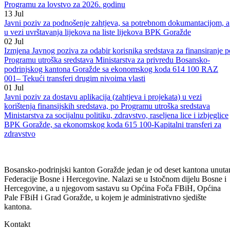
Goražde“ za 2026. godinu
13
Jul
Javni poziv za podnošenje projekata za korištenje sredstava po
Programu za lovstvo za 2026. godinu
13
Jul
Javni poziv za podnošenje zahtjeva, sa potrebnom dokumantacijom, a
u vezi uvrštavanja lijekova na liste lijekova BPK Goražde
02
Jul
Izmjena Javnog poziva za odabir korisnika sredstava za finansiranje p
Programu utroška sredstava Ministarstva za privredu Bosansko-
podrinjskog kantona Goražde sa ekonomskog koda 614 100 RAZ
001– Tekući transferi drugim nivoima vlasti
01
Jul
Javni poziv za dostavu aplikacija (zahtjeva i projekata) u vezi
korištenja finansijskih sredstava, po Programu utroška sredstava
Ministarstva za socijalnu politiku, zdravstvo, raseljena lice i izbjeglice
BPK Goražde, sa ekonomskog koda 615 100-Kapitalni transferi za
zdravstvo