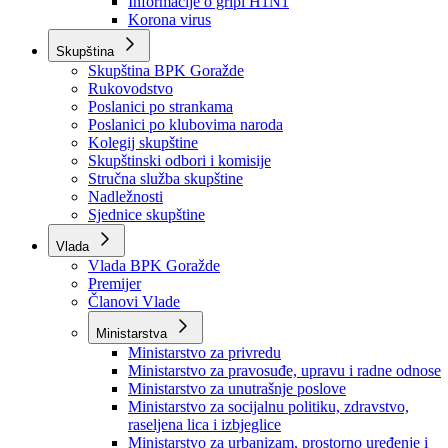
Izvještajno prognozna služba Ministarstva privrede
Izvještaj o radu
Izvještaj OC Uprave
Informacije o gripi H1N1
Korona virus
Skupština
Skupština BPK Goražde
Rukovodstvo
Poslanici po strankama
Poslanici po klubovima naroda
Kolegij skupštine
Skupštinski odbori i komisije
Stručna služba skupštine
Nadležnosti
Sjednice skupštine
Vlada
Vlada BPK Goražde
Premijer
Članovi Vlade
Ministarstva
Ministarstvo za privredu
Ministarstvo za pravosuđe, upravu i radne odnose
Ministarstvo za unutrašnje poslove