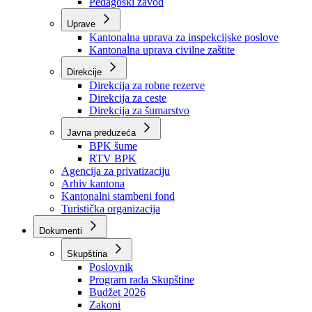
Zavod zdravstvenog osiguranja
Zavod za javno zdravstvo
Zavod za besplatnu pravnu pomoć
Pedagoški zavod
Uprave
Kantonalna uprava za inspekcijske poslove
Kantonalna uprava civilne zaštite
Direkcije
Direkcija za robne rezerve
Direkcija za ceste
Direkcija za šumarstvo
Javna preduzeća
BPK šume
RTV BPK
Agencija za privatizaciju
Arhiv kantona
Kantonalni stambeni fond
Turistička organizacija
Dokumenti
Skupština
Poslovnik