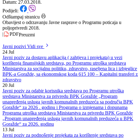
poljoprivredi 2018.
Datum: 27.03.2018.
Podijeli:
Odštampaj stranicu
Obavijest o odrzavanju Javne rasprave o Programu poticaja u
poljoprivredi 2018.
|
PDF
Preuzmi
Javni pozivi
Vidi sve
24
Jul
Javni poziv za dostavu aplikacija ( zahtjeva i projekata) u vezi
korištenja finansijskih sredstava, po Programu utroška sredstava
Ministarstva za socijalnu politiku, zdravstvo, raseljena lica i izbjeglice
BPK-a Goražde, sa ekonomskog koda 615 100 – Kapitalni transferi z
zdravstvo
20
Jul
Javni poziv za odabir korisnika sredstava po Programu utroška
sredstava Ministarstva za privredu BPK Goražde „Program
unapređenja usluga javnih komunalnih preduzeća sa područja BPK
Goražde“ za 2026 . godinu i Programa o izmjenama i dopunama
Programa utroška sredstava Ministarstva za privredu BPK Goražde
„Program unapređenja usluga javnih komunalnih preduzeća u BPK