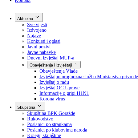
Grad Goražde
Foča-Ustikolina
Pale-Prača
Kontakt
Aktuelno
Sve vijesti
Izdvojeno
Najave
Konkursi i oglasi
Javni pozivi
Javne nabavke
Dnevni izvještaj MUP-a
Obavještenja i izvještaji
Obavještenja Vlade
Izvještajno prognozna služba Ministarstva privrede
Izvještaj o radu
Izvještaj OC Uprave
Informacije o gripi H1N1
Korona virus
Skupština
Skupština BPK Goražde
Rukovodstvo