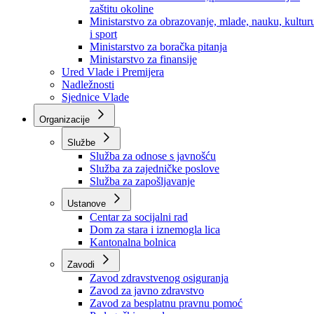
Ministarstvo za socijalnu politiku, zdravstvo,
raseljena lica i izbjeglice
Ministarstvo za urbanizam, prostorno uređenje i
zaštitu okoline
Ministarstvo za obrazovanje, mlade, nauku, kultur
i sport
Ministarstvo za boračka pitanja
Ministarstvo za finansije
Ured Vlade i Premijera
Nadležnosti
Sjednice Vlade
Organizacije
Službe
Služba za odnose s javnošću
Služba za zajedničke poslove
Služba za zapošljavanje
Ustanove
Centar za socijalni rad
Dom za stara i iznemogla lica
Kantonalna bolnica
Zavodi