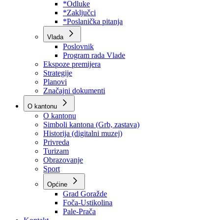
Program rada Skupštine
Budžet 2026
Zakoni
*Odluke
*Zaključci
*Poslanička pitanja
Vlada
Poslovnik
Program rada Vlade
Ekspoze premijera
Strategije
Planovi
Značajni dokumenti
O kantonu
O kantonu
Simboli kantona (Grb, zastava)
Historija (digitalni muzej)
Privreda
Turizam
Obrazovanje
Sport
Općine