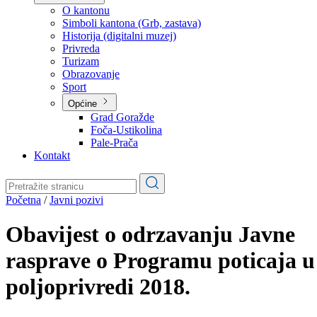
Planovi
Značajni dokumenti
O kantonu
O kantonu
Simboli kantona (Grb, zastava)
Historija (digitalni muzej)
Privreda
Turizam
Obrazovanje
Sport
Općine
Grad Goražde
Foča-Ustikolina
Pale-Prača
Kontakt
Početna
/
Javni pozivi
Obavijest o odrzavanju Javne
rasprave o Programu poticaja u