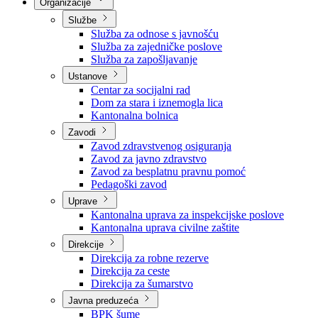
Nadležnosti
Sjednice Vlade
Organizacije
Službe
Služba za odnose s javnošću
Služba za zajedničke poslove
Služba za zapošljavanje
Ustanove
Centar za socijalni rad
Dom za stara i iznemogla lica
Kantonalna bolnica
Zavodi
Zavod zdravstvenog osiguranja
Zavod za javno zdravstvo
Zavod za besplatnu pravnu pomoć
Pedagoški zavod
Uprave
Kantonalna uprava za inspekcijske poslove
Kantonalna uprava civilne zaštite
Direkcije
Direkcija za robne rezerve
Direkcija za ceste