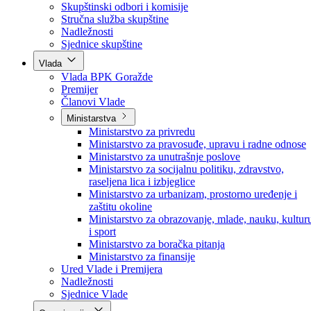
Poslanici po strankama
Poslanici po klubovima naroda
Kolegij skupštine
Skupštinski odbori i komisije
Stručna služba skupštine
Nadležnosti
Sjednice skupštine
Vlada
Vlada BPK Goražde
Premijer
Članovi Vlade
Ministarstva
Ministarstvo za privredu
Ministarstvo za pravosuđe, upravu i radne odnose
Ministarstvo za unutrašnje poslove
Ministarstvo za socijalnu politiku, zdravstvo,
raseljena lica i izbjeglice
Ministarstvo za urbanizam, prostorno uređenje i
zaštitu okoline
Ministarstvo za obrazovanje, mlade, nauku, kultur
i sport
Ministarstvo za boračka pitanja
Ministarstvo za finansije
Ured Vlade i Premijera