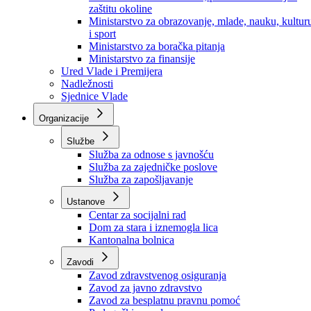
Ministarstvo za socijalnu politiku, zdravstvo,
raseljena lica i izbjeglice
Ministarstvo za urbanizam, prostorno uređenje i
zaštitu okoline
Ministarstvo za obrazovanje, mlade, nauku, kultur
i sport
Ministarstvo za boračka pitanja
Ministarstvo za finansije
Ured Vlade i Premijera
Nadležnosti
Sjednice Vlade
Organizacije
Službe
Služba za odnose s javnošću
Služba za zajedničke poslove
Služba za zapošljavanje
Ustanove
Centar za socijalni rad
Dom za stara i iznemogla lica
Kantonalna bolnica
Zavodi