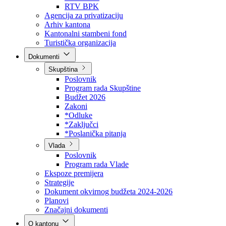
Direkcija za šumarstvo
Javna preduzeća
BPK šume
RTV BPK
Agencija za privatizaciju
Arhiv kantona
Kantonalni stambeni fond
Turistička organizacija
Dokumenti
Skupština
Poslovnik
Program rada Skupštine
Budžet 2026
Zakoni
*Odluke
*Zaključci
*Poslanička pitanja
Vlada
Poslovnik
Program rada Vlade
Ekspoze premijera
Strategije
Dokument okvirnog budžeta 2024-2026