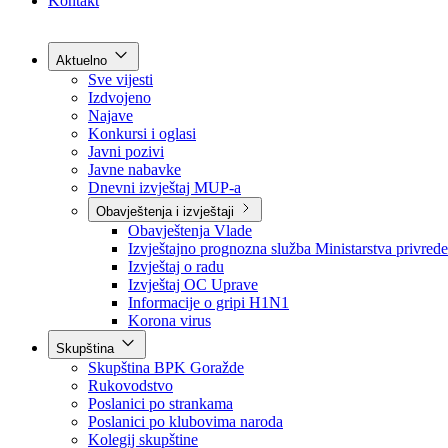
Grad Goražde
Foča-Ustikolina
Pale-Prača
Kontakt
Aktuelno
Sve vijesti
Izdvojeno
Najave
Konkursi i oglasi
Javni pozivi
Javne nabavke
Dnevni izvještaj MUP-a
Obavještenja i izvještaji
Obavještenja Vlade
Izvještajno prognozna služba Ministarstva privrede
Izvještaj o radu
Izvještaj OC Uprave
Informacije o gripi H1N1
Korona virus
Skupština
Skupština BPK Goražde
Rukovodstvo