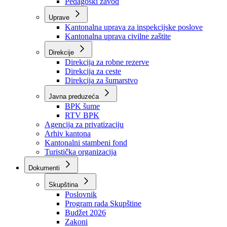
Zavod zdravstvenog osiguranja
Zavod za javno zdravstvo
Zavod za besplatnu pravnu pomoć
Pedagoški zavod
Uprave
Kantonalna uprava za inspekcijske poslove
Kantonalna uprava civilne zaštite
Direkcije
Direkcija za robne rezerve
Direkcija za ceste
Direkcija za šumarstvo
Javna preduzeća
BPK šume
RTV BPK
Agencija za privatizaciju
Arhiv kantona
Kantonalni stambeni fond
Turistička organizacija
Dokumenti
Skupština
Poslovnik