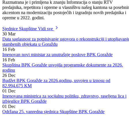
2027. godina, kao i Izvješaj o radu te Godišnji obračun Javnog
preduzeća RTV BPK Goražde d.o.o. za 2022. godinu.
Razmatrana je i primljena k znanju Infomracija o stanju RTV
predajnika, repetitora i opreme u vlasništvu našeg kantona sa posebn
akcentom na modernizaciju postojećih i izgradnju novih predajnika i
opreme u 2022. godini.
Sjednice Skupštine
Vidi sve
30
Mar
Data saglasnost za potpisivanje ugovora o rekonstrukciji i utopljavanj
stambenih objekata u Goraždu
16
Feb
Imenovan novi ministar za unutrašnje poslove BPK Goražde
16
Feb
Skupština BPK Goražde usvojila programske dokumente za 2026.
godinu
26
Dec
Budžet BPK Goražde za 2026.godinu, usvojen u iznosu od
82.994.675 KM
01
Dec
Imenovana ministrica za socijalnu politiku, zdravstvo, raseljena lica i
izbjeglice BPK Goražde
01
Dec
Održana 25. vanredna sjednica Skupštine BPK Goražde