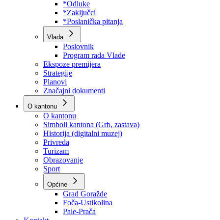
Program rada Skupštine
Budžet 2026
Zakoni
*Odluke
*Zaključci
*Poslanička pitanja
Vlada
Poslovnik
Program rada Vlade
Ekspoze premijera
Strategije
Planovi
Značajni dokumenti
O kantonu
O kantonu
Simboli kantona (Grb, zastava)
Historija (digitalni muzej)
Privreda
Turizam
Obrazovanje
Sport
Općine