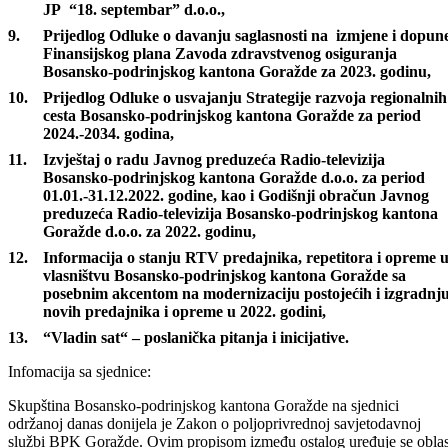
Prijedlog Odluke o utvrđivanju naknade predsjedavajućem
članovima i sekretaru Nezavisnog odbora,
Prijedlog Odluke o davanju prethodne saglasnosti na Statut
JP “18. septembar” d.o.o.,
Prijedlog Odluke o davanju saglasnosti na izmjene i dopun
Finansijskog plana Zavoda zdravstvenog osiguranja
Bosansko-podrinjskog kantona Goražde za 2023. godinu,
Prijedlog Odluke o usvajanju Strategije razvoja regionalnih
cesta Bosansko-podrinjskog kantona Goražde za period
2024.-2034. godina,
Izvještaj o radu Javnog preduzeća Radio-televizija
Bosansko-podrinjskog kantona Goražde d.o.o. za period
01.01.-31.12.2022. godine, kao i Godišnji obračun Javnog
preduzeća Radio-televizija Bosansko-podrinjskog kantona
Goražde d.o.o. za 2022. godinu,
Informacija o stanju RTV predajnika, repetitora i opreme 
vlasništvu Bosansko-podrinjskog kantona Goražde sa
posebnim akcentom na modernizaciju postojećih i izgradnj
novih predajnika i opreme u 2022. godini,
“Vladin sat“ – poslanička pitanja i inicijative.
Infomacija sa sjednice: