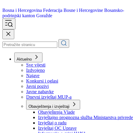
Bosna i Hercegovina
Federacija Bosne i Hercegovine
Bosansko-
podrinjski kanton Goražde
Aktuelno
Sve vijesti
Izdvojeno
Najave
Konkursi i oglasi
Javni pozivi
Javne nabavke
Dnevni izvještaj MUP-a
Obavještenja i izvještaji
Obavještenja Vlade