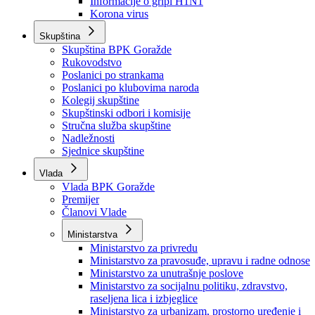
Izvještajno prognozna služba Ministarstva privrede
Izvještaj o radu
Izvještaj OC Uprave
Informacije o gripi H1N1
Korona virus
Skupština
Skupština BPK Goražde
Rukovodstvo
Poslanici po strankama
Poslanici po klubovima naroda
Kolegij skupštine
Skupštinski odbori i komisije
Stručna služba skupštine
Nadležnosti
Sjednice skupštine
Vlada
Vlada BPK Goražde
Premijer
Članovi Vlade
Ministarstva
Ministarstvo za privredu
Ministarstvo za pravosuđe, upravu i radne odnose
Ministarstvo za unutrašnje poslove