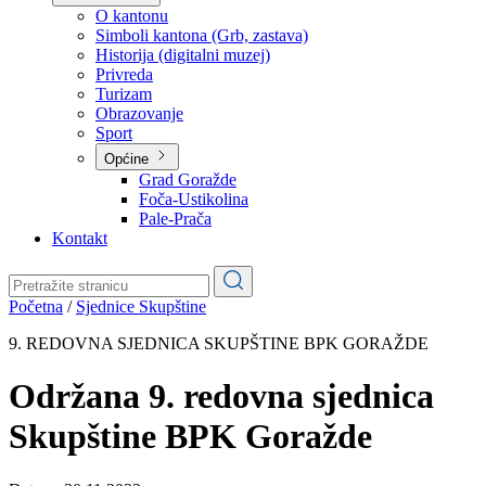
Planovi
Značajni dokumenti
O kantonu
O kantonu
Simboli kantona (Grb, zastava)
Historija (digitalni muzej)
Privreda
Turizam
Obrazovanje
Sport
Općine
Grad Goražde
Foča-Ustikolina
Pale-Prača
Kontakt
Početna
/
Sjednice Skupštine
9. REDOVNA SJEDNICA SKUPŠTINE BPK GORAŽDE
Održana 9. redovna sjednica