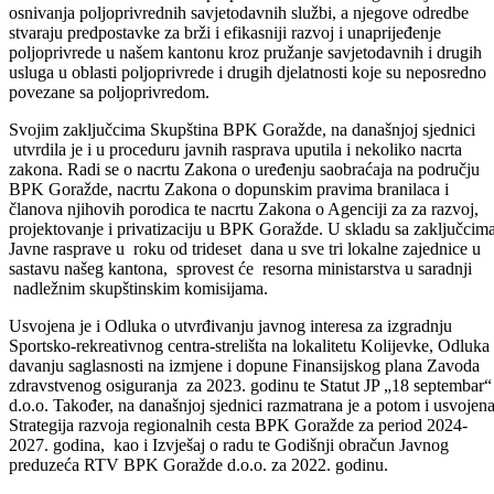
Skupština Bosansko-podrinjskog kantona Goražde na sjednici
održanoj danas donijela je Zakon o poljoprivrednoj savjetodavnoj
službi BPK Goražde. Ovim propisom između ostalog uređuje se oblas
osnivanja poljoprivrednih savjetodavnih službi, a njegove odredbe
stvaraju predpostavke za brži i efikasniji razvoj i unaprijeđenje
poljoprivrede u našem kantonu kroz pružanje savjetodavnih i drugih
usluga u oblasti poljoprivrede i drugih djelatnosti koje su neposredno
povezane sa poljoprivredom.
Svojim zaključcima Skupština BPK Goražde, na današnjoj sjednici
utvrdila je i u proceduru javnih rasprava uputila i nekoliko nacrta
zakona. Radi se o nacrtu Zakona o uređenju saobraćaja na području
BPK Goražde, nacrtu Zakona o dopunskim pravima branilaca i
članova njihovih porodica te nacrtu Zakona o Agenciji za za razvoj,
projektovanje i privatizaciju u BPK Goražde. U skladu sa zaključcima
Javne rasprave u roku od trideset dana u sve tri lokalne zajednice u
sastavu našeg kantona, sprovest će resorna ministarstva u saradnji
nadležnim skupštinskim komisijama.
Usvojena je i Odluka o utvrđivanju javnog interesa za izgradnju
Sportsko-rekreativnog centra-strelišta na lokalitetu Kolijevke, Odluka
davanju saglasnosti na izmjene i dopune Finansijskog plana Zavoda
zdravstvenog osiguranja za 2023. godinu te Statut JP „18 septembar“
d.o.o. Također, na današnjoj sjednici razmatrana je a potom i usvojen
Strategija razvoja regionalnih cesta BPK Goražde za period 2024-