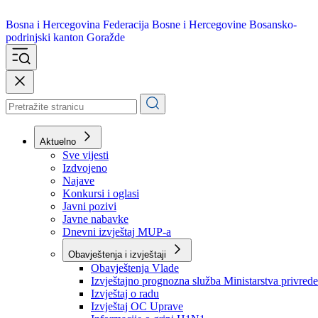
Bosna i Hercegovina
Federacija Bosne i Hercegovine
Bosansko-
podrinjski kanton Goražde
Aktuelno
Sve vijesti
Izdvojeno
Najave
Konkursi i oglasi
Javni pozivi
Javne nabavke
Dnevni izvještaj MUP-a
Obavještenja i izvještaji
Obavještenja Vlade