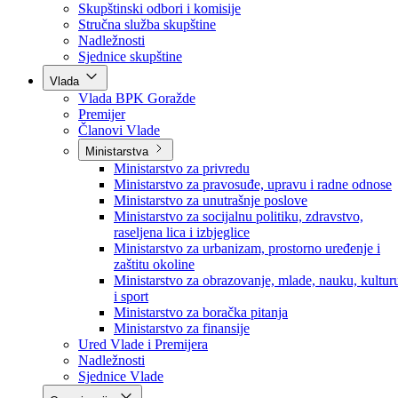
Poslanici po strankama
Poslanici po klubovima naroda
Kolegij skupštine
Skupštinski odbori i komisije
Stručna služba skupštine
Nadležnosti
Sjednice skupštine
Vlada
Vlada BPK Goražde
Premijer
Članovi Vlade
Ministarstva
Ministarstvo za privredu
Ministarstvo za pravosuđe, upravu i radne odnose
Ministarstvo za unutrašnje poslove
Ministarstvo za socijalnu politiku, zdravstvo,
raseljena lica i izbjeglice
Ministarstvo za urbanizam, prostorno uređenje i
zaštitu okoline
Ministarstvo za obrazovanje, mlade, nauku, kultur
i sport
Ministarstvo za boračka pitanja
Ministarstvo za finansije
Ured Vlade i Premijera