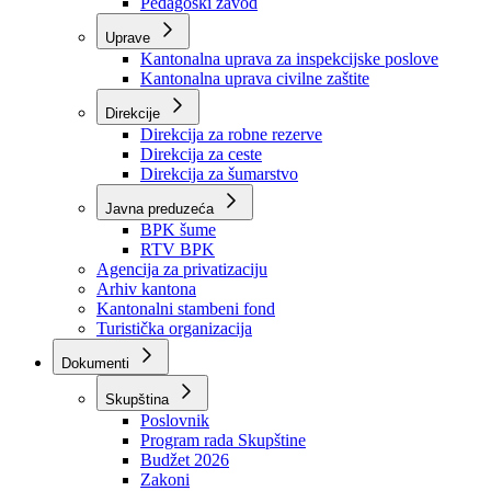
Zavod zdravstvenog osiguranja
Zavod za javno zdravstvo
Zavod za besplatnu pravnu pomoć
Pedagoški zavod
Uprave
Kantonalna uprava za inspekcijske poslove
Kantonalna uprava civilne zaštite
Direkcije
Direkcija za robne rezerve
Direkcija za ceste
Direkcija za šumarstvo
Javna preduzeća
BPK šume
RTV BPK
Agencija za privatizaciju
Arhiv kantona
Kantonalni stambeni fond
Turistička organizacija
Dokumenti
Skupština
Poslovnik