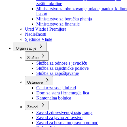
Ministarstvo za socijalnu politiku, zdravstvo,
raseljena lica i izbjeglice
Ministarstvo za urbanizam, prostorno uređenje i
zaštitu okoline
Ministarstvo za obrazovanje, mlade, nauku, kultur
i sport
Ministarstvo za boračka pitanja
Ministarstvo za finansije
Ured Vlade i Premijera
Nadležnosti
Sjednice Vlade
Organizacije
Službe
Služba za odnose s javnošću
Služba za zajedničke poslove
Služba za zapošljavanje
Ustanove
Centar za socijalni rad
Dom za stara i iznemogla lica
Kantonalna bolnica
Zavodi