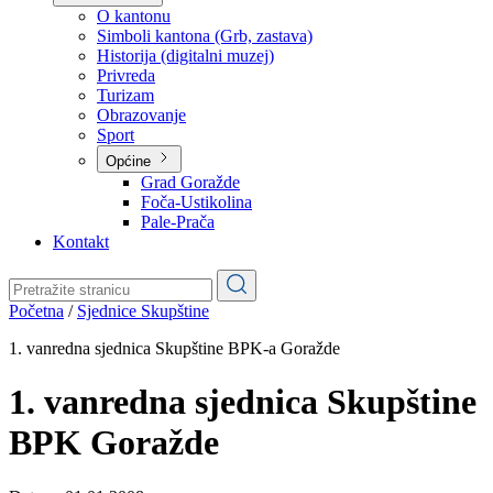
Planovi
Značajni dokumenti
O kantonu
O kantonu
Simboli kantona (Grb, zastava)
Historija (digitalni muzej)
Privreda
Turizam
Obrazovanje
Sport
Općine
Grad Goražde
Foča-Ustikolina
Pale-Prača
Kontakt
Početna
/
Sjednice Skupštine
1. vanredna sjednica Skupštine BPK-a Goražde
1. vanredna sjednica Skupštine