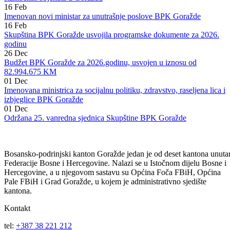
30
Mar
Data saglasnost za potpisivanje ugovora o rekonstrukciji i utopljavanj
stambenih objekata u Goraždu
16
Feb
Imenovan novi ministar za unutrašnje poslove BPK Goražde
16
Feb
Skupština BPK Goražde usvojila programske dokumente za 2026.
godinu
26
Dec
Budžet BPK Goražde za 2026.godinu, usvojen u iznosu od
82.994.675 KM
01
Dec
Imenovana ministrica za socijalnu politiku, zdravstvo, raseljena lica i
izbjeglice BPK Goražde
01
Dec
Održana 25. vanredna sjednica Skupštine BPK Goražde