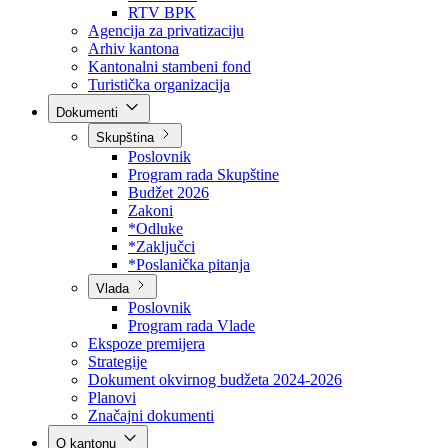
Direkcija za šumarstvo
Javna preduzeća
BPK šume
RTV BPK
Agencija za privatizaciju
Arhiv kantona
Kantonalni stambeni fond
Turistička organizacija
Dokumenti
Skupština
Poslovnik
Program rada Skupštine
Budžet 2026
Zakoni
*Odluke
*Zaključci
*Poslanička pitanja
Vlada
Poslovnik
Program rada Vlade
Ekspoze premijera
Strategije
Dokument okvirnog budžeta 2024-2026