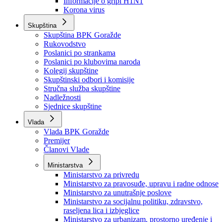
Izvještajno prognozna služba Ministarstva privrede
Izvještaj o radu
Izvještaj OC Uprave
Informacije o gripi H1N1
Korona virus
Skupština
Skupština BPK Goražde
Rukovodstvo
Poslanici po strankama
Poslanici po klubovima naroda
Kolegij skupštine
Skupštinski odbori i komisije
Stručna služba skupštine
Nadležnosti
Sjednice skupštine
Vlada
Vlada BPK Goražde
Premijer
Članovi Vlade
Ministarstva
Ministarstvo za privredu
Ministarstvo za pravosuđe, upravu i radne odnose
Ministarstvo za unutrašnje poslove