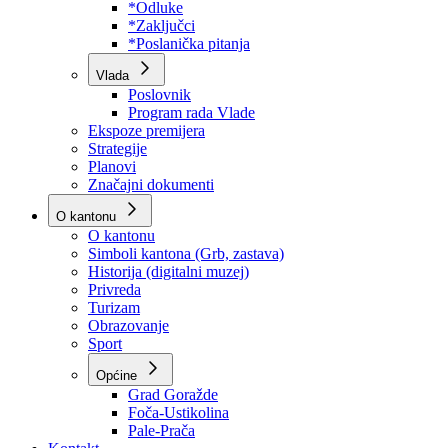
Program rada Skupštine
Budžet 2026
Zakoni
*Odluke
*Zaključci
*Poslanička pitanja
Vlada
Poslovnik
Program rada Vlade
Ekspoze premijera
Strategije
Planovi
Značajni dokumenti
O kantonu
O kantonu
Simboli kantona (Grb, zastava)
Historija (digitalni muzej)
Privreda
Turizam
Obrazovanje
Sport
Općine