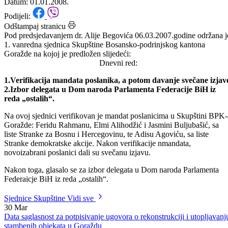
BPK Goražde
Datum: 01.01.2008.
Podijeli:
Odštampaj stranicu
Pod predsjedavanjem dr. Alije Begovića 06.03.2007.godine održana j
1. vanredna sjednica Skupštine Bosansko-podrinjskog kantona
Goražde na kojoj je predložen slijedeći:
Dnevni red:
1.Verifikacija mandata poslanika, a potom davanje svečane izjav
2.Izbor delegata u Dom naroda Parlamenta Federacije BiH iz
reda „ostalih“.
Na ovoj sjednici verifikovan je mandat poslanicima u Skupštini BPK-
Goražde: Feridu Rahmanu, Elmi Alihodžić i Jasmini Buljubašić, sa
liste Stranke za Bosnu i Hercegovinu, te Adisu Agoviću, sa liste
Stranke demokratske akcije. Nakon verifikacije nmandata,
novoizabrani poslanici dali su svečanu izjavu.
Nakon toga, glasalo se za izbor delegata u Dom naroda Parlamenta
Federaicje BiH iz reda „ostalih“.
Sjednice Skupštine
Vidi sve