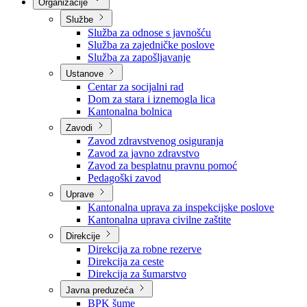
Nadležnosti
Sjednice Vlade
Organizacije
Službe
Služba za odnose s javnošću
Služba za zajedničke poslove
Služba za zapošljavanje
Ustanove
Centar za socijalni rad
Dom za stara i iznemogla lica
Kantonalna bolnica
Zavodi
Zavod zdravstvenog osiguranja
Zavod za javno zdravstvo
Zavod za besplatnu pravnu pomoć
Pedagoški zavod
Uprave
Kantonalna uprava za inspekcijske poslove
Kantonalna uprava civilne zaštite
Direkcije
Direkcija za robne rezerve
Direkcija za ceste