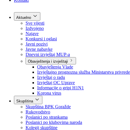
Grad Goražde
Foča-Ustikolina
Pale-Prača
Kontakt
Aktuelno
Sve vijesti
Izdvojeno
Najave
Konkursi i oglasi
Javni pozivi
Javne nabavke
Dnevni izvještaj MUP-a
Obavještenja i izvještaji
Obavještenja Vlade
Izvještajno prognozna služba Ministarstva privrede
Izvještaj o radu
Izvještaj OC Uprave
Informacije o gripi H1N1
Korona virus
Skupština
Skupština BPK Goražde
Rukovodstvo