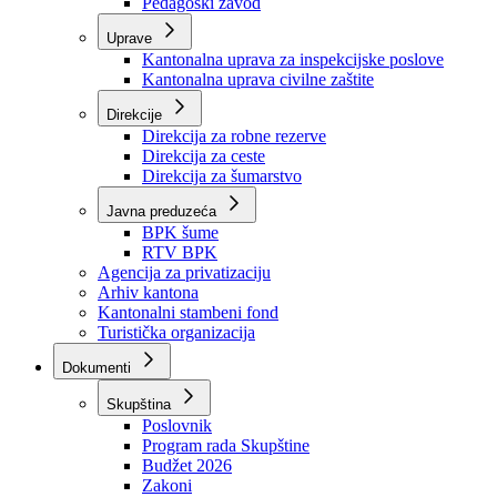
Zavod zdravstvenog osiguranja
Zavod za javno zdravstvo
Zavod za besplatnu pravnu pomoć
Pedagoški zavod
Uprave
Kantonalna uprava za inspekcijske poslove
Kantonalna uprava civilne zaštite
Direkcije
Direkcija za robne rezerve
Direkcija za ceste
Direkcija za šumarstvo
Javna preduzeća
BPK šume
RTV BPK
Agencija za privatizaciju
Arhiv kantona
Kantonalni stambeni fond
Turistička organizacija
Dokumenti
Skupština
Poslovnik