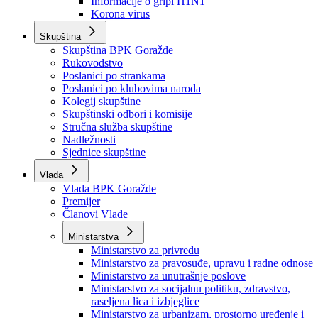
Izvještajno prognozna služba Ministarstva privrede
Izvještaj o radu
Izvještaj OC Uprave
Informacije o gripi H1N1
Korona virus
Skupština
Skupština BPK Goražde
Rukovodstvo
Poslanici po strankama
Poslanici po klubovima naroda
Kolegij skupštine
Skupštinski odbori i komisije
Stručna služba skupštine
Nadležnosti
Sjednice skupštine
Vlada
Vlada BPK Goražde
Premijer
Članovi Vlade
Ministarstva
Ministarstvo za privredu
Ministarstvo za pravosuđe, upravu i radne odnose
Ministarstvo za unutrašnje poslove