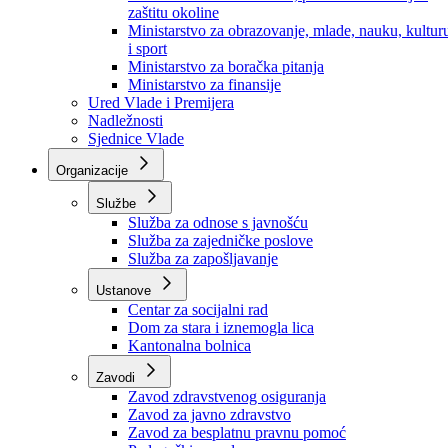
Ministarstvo za socijalnu politiku, zdravstvo,
raseljena lica i izbjeglice
Ministarstvo za urbanizam, prostorno uređenje i
zaštitu okoline
Ministarstvo za obrazovanje, mlade, nauku, kultur
i sport
Ministarstvo za boračka pitanja
Ministarstvo za finansije
Ured Vlade i Premijera
Nadležnosti
Sjednice Vlade
Organizacije
Službe
Služba za odnose s javnošću
Služba za zajedničke poslove
Služba za zapošljavanje
Ustanove
Centar za socijalni rad
Dom za stara i iznemogla lica
Kantonalna bolnica
Zavodi