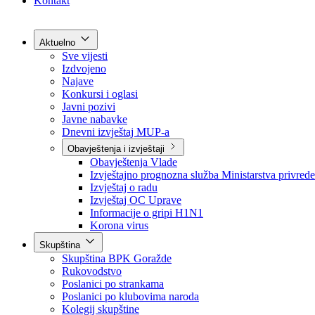
Grad Goražde
Foča-Ustikolina
Pale-Prača
Kontakt
Aktuelno
Sve vijesti
Izdvojeno
Najave
Konkursi i oglasi
Javni pozivi
Javne nabavke
Dnevni izvještaj MUP-a
Obavještenja i izvještaji
Obavještenja Vlade
Izvještajno prognozna služba Ministarstva privrede
Izvještaj o radu
Izvještaj OC Uprave
Informacije o gripi H1N1
Korona virus
Skupština
Skupština BPK Goražde
Rukovodstvo