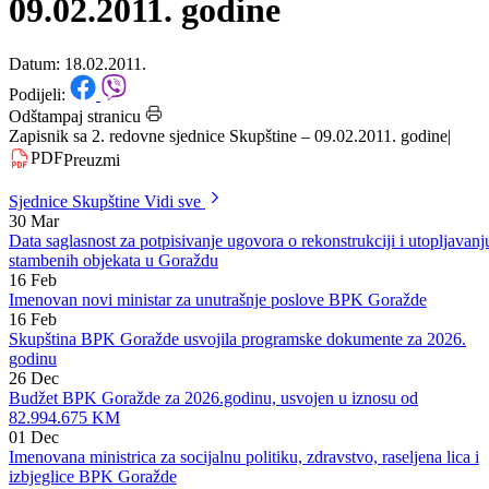
Skupštine BPK Goražde -
09.02.2011. godine
Datum: 18.02.2011.
Podijeli:
Odštampaj stranicu
Zapisnik sa 2. redovne sjednice Skupštine – 09.02.2011. godine
|
PDF
Preuzmi
Sjednice Skupštine
Vidi sve
30
Mar
Data saglasnost za potpisivanje ugovora o rekonstrukciji i utopljavanj
stambenih objekata u Goraždu
16
Feb
Imenovan novi ministar za unutrašnje poslove BPK Goražde
16
Feb
Skupština BPK Goražde usvojila programske dokumente za 2026.
godinu
26
Dec
Budžet BPK Goražde za 2026.godinu, usvojen u iznosu od
82.994.675 KM