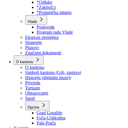
Program rada Skupštine
Budžet 2026
Zakoni
*Odluke
*Zaključci
*Poslanička pitanja
Vlada
Poslovnik
Program rada Vlade
Ekspoze premijera
Strategije
Planovi
Značajni dokumenti
O kantonu
O kantonu
Simboli kantona (Grb, zastava)
Historija (digitalni muzej)
Privreda
Turizam
Obrazovanje
Sport
Općine