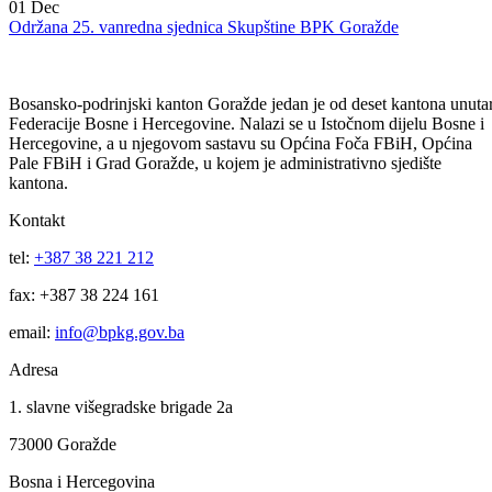
01
Dec
Imenovana ministrica za socijalnu politiku, zdravstvo, raseljena lica i
izbjeglice BPK Goražde
01
Dec
Održana 25. vanredna sjednica Skupštine BPK Goražde