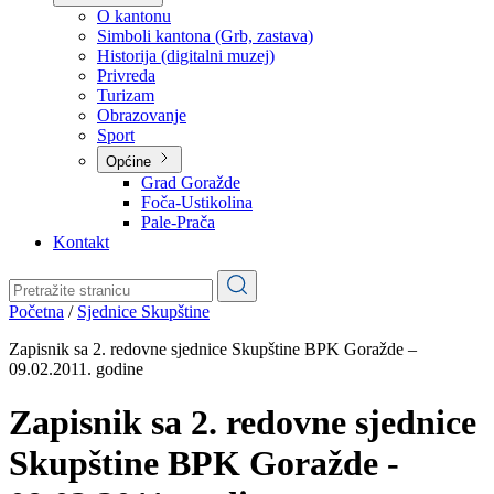
Planovi
Značajni dokumenti
O kantonu
O kantonu
Simboli kantona (Grb, zastava)
Historija (digitalni muzej)
Privreda
Turizam
Obrazovanje
Sport
Općine
Grad Goražde
Foča-Ustikolina
Pale-Prača
Kontakt
Početna
/
Sjednice Skupštine
Zapisnik sa 2. redovne sjednice Skupštine BPK Goražde –
09.02.2011. godine
Zapisnik sa 2. redovne sjednice