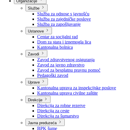
Nadležnosti
Sjednice Vlade
Organizacije
Službe
Služba za odnose s javnošću
Služba za zajedničke poslove
Služba za zapošljavanje
Ustanove
Centar za socijalni rad
Dom za stara i iznemogla lica
Kantonalna bolnica
Zavodi
Zavod zdravstvenog osiguranja
Zavod za javno zdravstvo
Zavod za besplatnu pravnu pomoć
Pedagoški zavod
Uprave
Kantonalna uprava za inspekcijske poslove
Kantonalna uprava civilne zaštite
Direkcije
Direkcija za robne rezerve
Direkcija za ceste