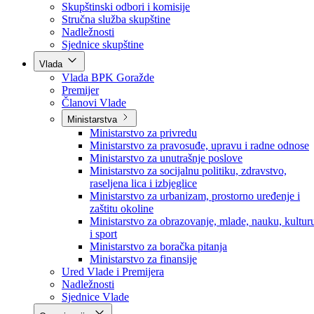
Poslanici po strankama
Poslanici po klubovima naroda
Kolegij skupštine
Skupštinski odbori i komisije
Stručna služba skupštine
Nadležnosti
Sjednice skupštine
Vlada
Vlada BPK Goražde
Premijer
Članovi Vlade
Ministarstva
Ministarstvo za privredu
Ministarstvo za pravosuđe, upravu i radne odnose
Ministarstvo za unutrašnje poslove
Ministarstvo za socijalnu politiku, zdravstvo,
raseljena lica i izbjeglice
Ministarstvo za urbanizam, prostorno uređenje i
zaštitu okoline
Ministarstvo za obrazovanje, mlade, nauku, kultur
i sport
Ministarstvo za boračka pitanja
Ministarstvo za finansije
Ured Vlade i Premijera