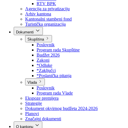
Direkcija za šumarstvo
Javna preduzeća
BPK šume
RTV BPK
Agencija za privatizaciju
Arhiv kantona
Kantonalni stambeni fond
Turistička organizacija
Dokumenti
Skupština
Poslovnik
Program rada Skupštine
Budžet 2026
Zakoni
*Odluke
*Zaključci
*Poslanička pitanja
Vlada
Poslovnik
Program rada Vlade
Ekspoze premijera
Strategije
Dokument okvirnog budžeta 2024-2026