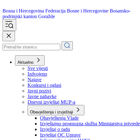
Bosna i Hercegovina
Federacija Bosne i Hercegovine
Bosansko-
podrinjski kanton Goražde
Aktuelno
Sve vijesti
Izdvojeno
Najave
Konkursi i oglasi
Javni pozivi
Javne nabavke
Dnevni izvještaj MUP-a
Obavještenja i izvještaji
Obavještenja Vlade