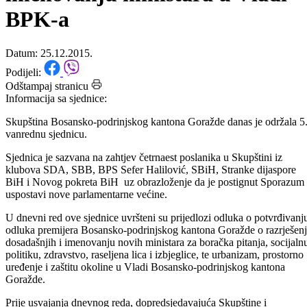
premijera BPK-a o razrješenju 
imenovanju ministara u Vladi
BPK-a
Datum: 25.12.2015.
Podijeli:
Odštampaj stranicu
Informacija sa sjednice:
Skupština Bosansko-podrinjskog kantona Goražde danas je održala 5
vanrednu sjednicu.
Sjednica je sazvana na zahtjev četrnaest poslanika u Skupštini iz
klubova SDA, SBB, BPS Sefer Halilović, SBiH, Stranke dijaspore
BiH i Novog pokreta BiH uz obrazloženje da je postignut Sporazum
uspostavi nove parlamentarne većine.
U dnevni red ove sjednice uvršteni su prijedlozi odluka o potvrđivanj
odluka premijera Bosansko-podrinjskog kantona Goražde o razrješen
dosadašnjih i imenovanju novih ministara za boračka pitanja, socijaln
politiku, zdravstvo, raseljena lica i izbjeglice, te urbanizam, prostorno
uređenje i zaštitu okoline u Vladi Bosansko-podrinjskog kantona