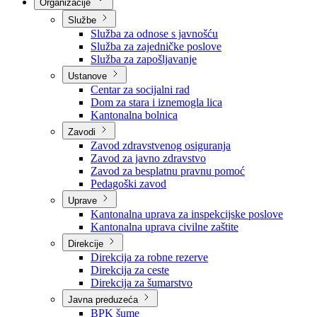
Nadležnosti
Sjednice Vlade
Organizacije
Službe
Služba za odnose s javnošću
Služba za zajedničke poslove
Služba za zapošljavanje
Ustanove
Centar za socijalni rad
Dom za stara i iznemogla lica
Kantonalna bolnica
Zavodi
Zavod zdravstvenog osiguranja
Zavod za javno zdravstvo
Zavod za besplatnu pravnu pomoć
Pedagoški zavod
Uprave
Kantonalna uprava za inspekcijske poslove
Kantonalna uprava civilne zaštite
Direkcije
Direkcija za robne rezerve
Direkcija za ceste