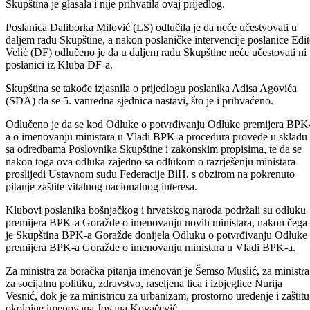
da se Skupština ne izjašnjava o prijedlogu odluke o imenovanju novih
ministara.
Skupština je glasala i nije prihvatila ovaj prijedlog.
Poslanica Daliborka Milović (LS) odlučila je da neće učestvovati u
daljem radu Skupštine, a nakon poslaničke intervencije poslanice Edit
Velić (DF) odlučeno je da u daljem radu Skupštine neće učestovati ni
poslanici iz Kluba DF-a.
Skupština se takođe izjasnila o prijedlogu poslanika Adisa Agovića
(SDA) da se 5. vanredna sjednica nastavi, što je i prihvaćeno.
Odlučeno je da se kod Odluke o potvrđivanju Odluke premijera BPK
a o imenovanju ministara u Vladi BPK-a procedura provede u skladu
sa odredbama Poslovnika Skupštine i zakonskim propisima, te da se
nakon toga ova odluka zajedno sa odlukom o razrješenju ministara
proslijedi Ustavnom sudu Federacije BiH, s obzirom na pokrenuto
pitanje zaštite vitalnog nacionalnog interesa.
Klubovi poslanika bošnjačkog i hrvatskog naroda podržali su odluku
premijera BPK-a Goražde o imenovanju novih ministara, nakon čega
je Skupština BPK-a Goražde donijela Odluku o potvrđivanju Odluke
premijera BPK-a Goražde o imenovanju ministara u Vladi BPK-a.
Za ministra za boračka pitanja imenovan je Šemso Muslić, za ministra