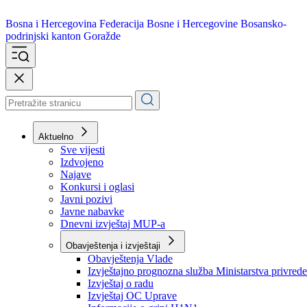
Bosna i Hercegovina
Federacija Bosne i Hercegovine
Bosansko-
podrinjski kanton Goražde
Aktuelno
Sve vijesti
Izdvojeno
Najave
Konkursi i oglasi
Javni pozivi
Javne nabavke
Dnevni izvještaj MUP-a
Obavještenja i izvještaji
Obavještenja Vlade