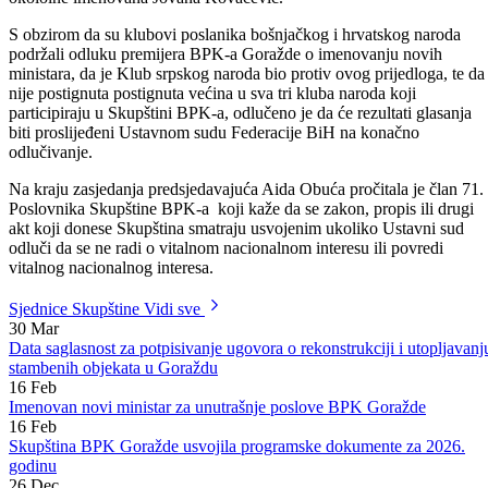
za socijalnu politiku, zdravstvo, raseljena lica i izbjeglice Nurija
Vesnić, dok je za ministricu za urbanizam, prostorno uređenje i zaštitu
okoloine imenovana Jovana Kovačević.
S obzirom da su klubovi poslanika bošnjačkog i hrvatskog naroda
podržali odluku premijera BPK-a Goražde o imenovanju novih
ministara, da je Klub srpskog naroda bio protiv ovog prijedloga, te da
nije postignuta postignuta većina u sva tri kluba naroda koji
participiraju u Skupštini BPK-a, odlučeno je da će rezultati glasanja
biti proslijeđeni Ustavnom sudu Federacije BiH na konačno
odlučivanje.
Na kraju zasjedanja predsjedavajuća Aida Obuća pročitala je član 71.
Poslovnika Skupštine BPK-a koji kaže da se zakon, propis ili drugi
akt koji donese Skupština smatraju usvojenim ukoliko Ustavni sud
odluči da se ne radi o vitalnom nacionalnom interesu ili povredi
vitalnog nacionalnog interesa.
Sjednice Skupštine
Vidi sve
30
Mar
Data saglasnost za potpisivanje ugovora o rekonstrukciji i utopljavanj
stambenih objekata u Goraždu
16
Feb
Imenovan novi ministar za unutrašnje poslove BPK Goražde
16
Feb