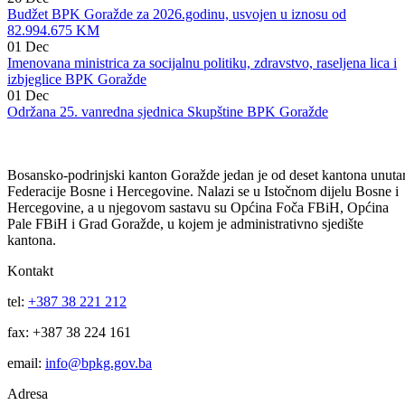
Skupština BPK Goražde usvojila programske dokumente za 2026.
godinu
26
Dec
Budžet BPK Goražde za 2026.godinu, usvojen u iznosu od
82.994.675 KM
01
Dec
Imenovana ministrica za socijalnu politiku, zdravstvo, raseljena lica i
izbjeglice BPK Goražde
01
Dec
Održana 25. vanredna sjednica Skupštine BPK Goražde