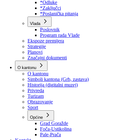
Program rada Skupštine
Budžet 2026
Zakoni
*Odluke
*Zaključci
*Poslanička pitanja
Vlada
Poslovnik
Program rada Vlade
Ekspoze premijera
Strategije
Planovi
Značajni dokumenti
O kantonu
O kantonu
Simboli kantona (Grb, zastava)
Historija (digitalni muzej)
Privreda
Turizam
Obrazovanje
Sport
Općine