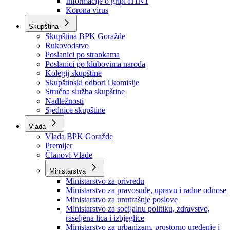
Izvještajno prognozna služba Ministarstva privrede
Izvještaj o radu
Izvještaj OC Uprave
Informacije o gripi H1N1
Korona virus
Skupština
Skupština BPK Goražde
Rukovodstvo
Poslanici po strankama
Poslanici po klubovima naroda
Kolegij skupštine
Skupštinski odbori i komisije
Stručna služba skupštine
Nadležnosti
Sjednice skupštine
Vlada
Vlada BPK Goražde
Premijer
Članovi Vlade
Ministarstva
Ministarstvo za privredu
Ministarstvo za pravosuđe, upravu i radne odnose
Ministarstvo za unutrašnje poslove