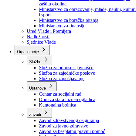
Ministarstvo za socijalnu politiku, zdravstvo,
raseljena lica i izbjeglice
Ministarstvo za urbanizam, prostorno uređenje i
zaštitu okoline
Ministarstvo za obrazovanje, mlade, nauku, kultur
i sport
Ministarstvo za boračka pitanja
Ministarstvo za finansije
Ured Vlade i Premijera
Nadležnosti
Sjednice Vlade
Organizacije
Službe
Služba za odnose s javnošću
Služba za zajedničke poslove
Služba za zapošljavanje
Ustanove
Centar za socijalni rad
Dom za stara i iznemogla lica
Kantonalna bolnica
Zavodi