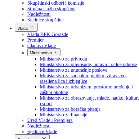
Poslanici po strankama
Poslanici po klubovima naroda
Kolegij skupštine
Skupštinski odbori i komisije
Stručna služba skupštine
Nadležnosti
Sjednice skupštine
Vlada
Vlada BPK Goražde
Premijer
Članovi Vlade
Ministarstva
Ministarstvo za privredu
Ministarstvo za pravosuđe, upravu i radne odnose
Ministarstvo za unutrašnje poslove
Ministarstvo za socijalnu politiku, zdravstvo,
raseljena lica i izbjeglice
Ministarstvo za urbanizam, prostorno uređenje i
zaštitu okoline
Ministarstvo za obrazovanje, mlade, nauku, kultur
i sport
Ministarstvo za boračka pitanja
Ministarstvo za finansije
Ured Vlade i Premijera