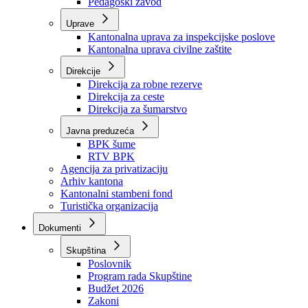
Zavod zdravstvenog osiguranja
Zavod za javno zdravstvo
Zavod za besplatnu pravnu pomoć
Pedagoški zavod
Uprave
Kantonalna uprava za inspekcijske poslove
Kantonalna uprava civilne zaštite
Direkcije
Direkcija za robne rezerve
Direkcija za ceste
Direkcija za šumarstvo
Javna preduzeća
BPK šume
RTV BPK
Agencija za privatizaciju
Arhiv kantona
Kantonalni stambeni fond
Turistička organizacija
Dokumenti
Skupština
Poslovnik