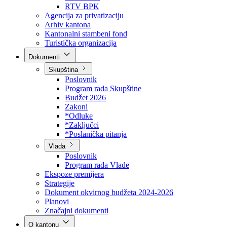
Direkcija za šumarstvo
Javna preduzeća
BPK šume
RTV BPK
Agencija za privatizaciju
Arhiv kantona
Kantonalni stambeni fond
Turistička organizacija
Dokumenti
Skupština
Poslovnik
Program rada Skupštine
Budžet 2026
Zakoni
*Odluke
*Zaključci
*Poslanička pitanja
Vlada
Poslovnik
Program rada Vlade
Ekspoze premijera
Strategije
Dokument okvirnog budžeta 2024-2026