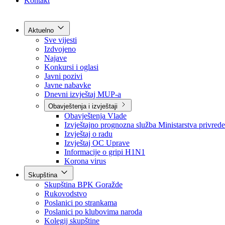
Grad Goražde
Foča-Ustikolina
Pale-Prača
Kontakt
Aktuelno
Sve vijesti
Izdvojeno
Najave
Konkursi i oglasi
Javni pozivi
Javne nabavke
Dnevni izvještaj MUP-a
Obavještenja i izvještaji
Obavještenja Vlade
Izvještajno prognozna služba Ministarstva privrede
Izvještaj o radu
Izvještaj OC Uprave
Informacije o gripi H1N1
Korona virus
Skupština
Skupština BPK Goražde
Rukovodstvo