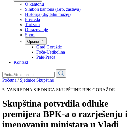
Planovi
Značajni dokumenti
O kantonu
O kantonu
Simboli kantona (Grb, zastava)
Historija (digitalni muzej)
Privreda
Turizam
Obrazovanje
Sport
Općine
Grad Goražde
Foča-Ustikolina
Pale-Prača
Kontakt
Početna
/
Sjednice Skupštine
5. VANREDNA SJEDNICA SKUPŠTINE BPK GORAŽDE
Skupština potvrdila odluke